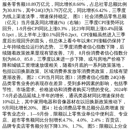
服务零售额10.89万亿元，同比增长8.60%，占总社零总额比例
为30.81%，其中24Q3为3.79万亿元，同比增长6.42%，三季度
为线上渠道淡季，增速保持稳定。 图1：社会消费品零售总额
（亿元）当月值及同比增速(%)（右轴） 三季度CPI涨势环比
回升。1-9月份CPI同比上涨0.3%，比23年同期上涨0.4%回落
0.1pct，比上半年上涨0.1%回升0.2pct。CPI涨幅虽然进入三季
度后出现回升的苗头，但总体上看今年以来CPI涨幅仍保持了
上年持续低位运行的态势。 三季度消费者信心指数下降，后
续随着政策效果显现有望改善。7月、8月份消费者信心指数分
别为86.0、85.8，三季度以来进一步下降。或与房地产价格下
降和城镇工资增速放缓相关，随着9月底的一系列政策落地，
包括以旧换新政策、区域消费券发放等消费类政策，后续有望
逐渐改善。 图2：CPI当月同比 图3：消费者信心指数 24Q3各
品类零售业务的表现存在差异，受到多种因素的影响，包括季
节性、市场需求、价格波动和消费者购买习惯的变化。2024年
7-9月必选品延续上半年的增长，通讯类器材同比增速保持在
10%以上，其中家用电器和音像器材在以旧换新政策推动下，
9月同比增长20%。 图4：社会消费品零售总额分品类增速 按
零售业态分，1—9月份，限额以上零售业单位中便利店、专业
店、超市零售额同比分别增长4.7%、4.0%、2.4%；百货店、
品牌专卖店零售额分别下降3.3%、1.7%。 图5：限额以上分业