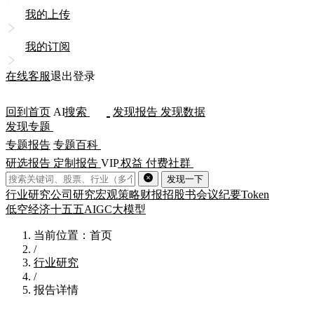
我的上传
我的订阅
在线客服
退出登录
回到首页
AI
搜索
发现报告
发现数据
发现专题
专题报告
专题百科
研选报告
定制报告
VIP
权益
付费社群
发现一下
行业研究
公司研究
宏观策略
财报
招股书
会议纪要
Token
低空经济
十五五
AIGC
大模型
当前位置：首页
/
行业研究
/
报告详情