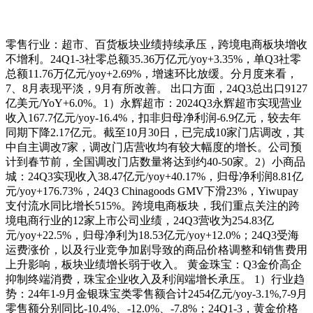
零售行业：超市、百货板块业绩持续承压，跨境电商板块增收
不增利。24Q1-3社零总额35.36万亿元/yoy+3.35%，单Q3社零
总额11.76万亿元/yoy+2.69%，增速环比放缓。分月度来看，
7、8月表现平淡，9月有所改善。 出口方面，24Q3总出口9127
亿美元/YoY+6.0%。1）永辉超市：2024Q3永辉超市实现营业
收入167.7亿元/yoy-16.4%，扣非归母净利润-6.9亿元，较去年
同期下降2.17亿元。截至10月30日，已完成10家门店调改，其
中自主调改7家，调改门店营收均有较大幅度的增长。公司预
计到春节前，全国调改门店数量将达到约40-50家。2）小商品
城：24Q3实现收入38.47亿元/yoy+40.17%，归母净利润8.81亿
元/yoy+176.73%，24Q3 Chinagoods GMV下滑23%，Yiwupay
支付流水同比增长515%。跨境电商板块，我们重点关注的跨
境电商行业的12家上市公司业绩，24Q3营收为254.83亿
元/yoy+22.5%，归母净利为18.53亿元/yoy+12.0%；24Q3受海
运费涨价，以及行业竞争加剧导致的商品价格调整和销售费用
上升影响，板块业绩增长弱于收入。 黄金珠宝：Q3金价高企
抑制终端消费，珠宝企业收入及利润端增长承压。 1）行业趋
势：24年1-9月金银珠宝类零售额合计2454亿元/yoy-3.1%,7-9月
零售额分别同比-10.4%、-12.0%、-7.8%；24Q1-3，黄金价格