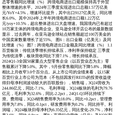
态零售额同比增速（%） 跨境电商进出口规模保持高于外贸
整体增速的水平。2024年三季度实现进出口总额1.57万亿美
元/YoY+4.5%，增速环比提升，其中出口9127亿美元，同比增
长6.0%。其中2024年上半年跨境电商进出口额1.22万亿
元/yoy+10.5%，超出整体进出口大盘增速。我国境内已有超过
10万家主体的跨境电商企业。亚马逊全球开店公布的最新数据
显示，过去两年，在亚马逊全球站点销售额超过100万美金的
中国卖家数量增长了近55%。 图6：出口金额（亿美元）及同
比增速（%） 图7：跨境电商进出口金额及同比增速（%） 1.1
百货板块：传统淡季增长持续承压，净利率保持稳定 三季度
为传统淡季，板块营收同比下滑7.1%，增长持续承压。
2024Q1-3全国50家重点大型零售企业（以百货业态为主）零
售额累计下降5.0%。其中，9月份零售额同比下降5.8%，降幅
相比上月收窄3.0个百分点。从上市公司的业绩来看，以15家
百货行业上市公司为范本（不包括因发行REITs的投资收益使
得归母净利润波动较大的百联股份），销售端，3Q24营收为
244.86亿元，同比-7.1%。 毛利率端，3Q24板块的毛利为79.76
亿元，毛利率为32.6%，同比-2.2pct，24Q1-Q3环比持续下
滑。费用端，3Q24销售费用率为18.0%，同比+0.2pct，管理费
用率为7.8%，同比-0.1pct，研发费用率为0.2%，同比持平。利
润端，3Q24板块归母净利为6.35亿元，同比变化-29.7%，净利