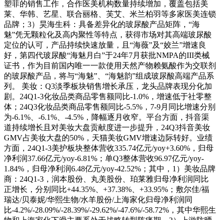
塑菲的销售工作，合作医美机构数量持续增加，覆盖包括美
莱、华韩、艺星、联合丽格、芙艾、米兰柏羽等多家医美连锁
品牌；3）昊海生科：具备差异化的玻尿酸产品矩阵，“海
魅”凭无颗粒化及高内聚性等特点，获得市场对其高端玻尿酸
定位的认可，产品持续快速放量，且“海薇”及“姣兰”增速良
好，第四代玻尿酸“海魅月白”于24年7月获批NMPA的III类械
证书，作为目前国内唯一一款使用天然产物赖氨酸作为交联剂
的玻尿酸产品，将与“海魅”、“海魅韵”组成玻尿酸高端产品系
列。 美妆：Q3淡季板块销售增长承压，龙头品牌表现分化加
剧。24Q1-3化妆品类商品零售额同比-1.0%，增速低于社零整
体；24Q3化妆品类商品零售额同比-5.5%，7-9月同比增速分别
为-6.1%、-6.1%、-4.5%，降幅逐月收窄。平台方面，抖音渠
道持续增长且对美妆大盘贡献度进一步提升，24Q3抖音美妆
GMV占美妆大盘的50%，天猫美妆GMV增速边际转好。业绩
方面，24Q1-3美护板块整体营收335.74亿元/yoy+3.60%，归母
净利润37.66亿元/yoy-6.81%；单Q3整体营收96.97亿元/yoy-
1.84%，归母净利润6.48亿元/yoy-42.52%；其中，1）美妆品牌
商：24Q1-3，润本股份、丸美股份、珀莱雅归母净利润同比
正增长，分别同比+44.35%、+37.38%、+33.95%；敷尔佳/福
瑞达/贝泰妮/华熙生物/水羊股份/上海家化归母净利润同
比-4.2%/-28.09%/-28.39%/-29.62%/-47.6%/-58.72%，其中华熙生