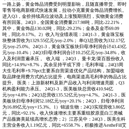
一路上扬，黄金饰品消费受到明显影响，且随直播带货、即时
零售等电商新模式快速发展，拉动小克重黄金饰品消费增长。
进入Q3，金价持续高位波动及上涨预期强烈，实物黄金消费
有所回落。24Q3，全国黄金消费量217.98吨，同比-22.21%，
其中，黄金饰品130.02吨，同比-29.23%；金条及金币69.09
吨，同比-9.17%。2）收入与业绩表现：24Q1-3，黄金珠宝板
块整体营收为1329.55亿元/yoy-2.0%； 单Q3总营收为332.17亿
元/yoy-25.0%。24Q1-3，黄金珠宝板块归母净利润合计43.43亿
元/yoy-10.4%；24Q3归母净利润合计10.25亿元/yoy-34.8%，收
入及利润普遍承压 。 收入端 ，24Q3， 曼卡龙/菜百股份收入
同比+14.9%/+8.7%，其余呈持平或下滑；毛利率端，24Q3周
大生毛利率+9.70pct主要系自营渠道优化产品结构，加盟端收
取品牌使用费方式的占比提升，电商渠道高毛利率的饰品占比
提升。 医美：上游新材料及新产品收入与利润增速亮眼，Q3
机构盈利能力承压。 24Q1-3，医美板块总营收410.94亿
元/yoy+4.8%；24Q3总营收135.52亿元/yoy+4.7%。24Q1-3，医
美板块归母净利润52.18亿元/yoy+20.1%；24Q3，归母净利润
为16.89亿元/yoy+15.3%。1）锦波生物：24Q3实现营收3.86亿
元，同比+92.1%，收入快速增长主要系重组胶原蛋白三类械
产品薇旖美延续高增长态势；2）江苏吴中：24Q3，医美生科
主营业务收入1.19亿元，同比+6558.7%，积极推进AestheFill艾