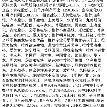
物和上海家化下滑主要系处于战略转型阵痛期。2）上游防晒
原料龙头：科思股份Q3归母净利润同比-4.11%。3）中游代工
企业：青松股份Q3归母净利润同比+1250.36%；嘉亨家化Q3
归母净利同比-38.77%。 投资建议：①美妆板块，推荐珀莱
雅、润本股份、巨子生物、上美股份、水羊股份、丸美股份、
福瑞达、科思股份、嘉亨家化、华熙生物、贝泰妮、上海家
化、青松股份。②零售板块，推荐小商品城、乐歌股份、华凯
易佰、赛维时代、重庆百货；推荐明月镜片、博士眼镜，推荐
全球零售商龙头名创优品，推荐专业母婴零售龙头孩子王。③
医美板块，推荐锦波生物、谨慎推荐江苏吴中，推荐昊海生
科、爱美客、朗姿股份、美丽田园。④珠宝板块，推荐老铺黄
金、潮宏基、老凤祥、周大生、中国黄金、菜百股份、曼卡
龙、周大福。⑤纺服板块，制造端推荐裕元集团、华利集团、
伟星股份，建议关注申洲国际、新澳股份，品牌端推荐报喜
鸟、比音勒芬，建议关注海澜之家、波司登。 风险提示：行
业竞争格局恶化、终端需求不及预期等。 1零售行业：超市、
百货板块业绩持续承压，跨境电商板块增收不增利 三季度社
零总额整体增速放缓，其中9月有所回暖。24Q1-3中国社会消
费品零售总额35.36万亿元，同比增长3.35%，其中24Q3社零
总额11.76万亿元，同比增长2.69%，增速环比放缓。分月度来
看，7、8月表现平淡，9月有所改善，7-9月社零总额同比增速
分别为2.70%、2.10%、3.20%。按渠道分，24Q1-3网上商品和