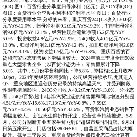
率2.6%，同比-0.8pct。 图8：百货行业营收（亿元）及YOY和
QOQ 图9：百货行业分季度归母净利（亿元）及YOY和QOQ
图10：百货行业分季度毛利率和净利率水平 图11：百货行业
分季度费用率水平 分标的来看，重庆百货24Q1-3收入130.0亿
元/YoY-12.0%，归母净利润9.2亿元/YoY-19.2%，扣非归母净利
润9.0亿元/YoY-12.1%，经营性现金流量净额15.2亿元/YoY-
5.0%，投资收益4.8亿元/YoY-2.9%。24Q3收入40.2亿元/YoY-
13.0%，归母净利润2.1亿元/YoY-12.4%，扣非归母净利润2.0亿
元/YoY-9.1%，投资收益1.5亿元/YoY+95.8%。 重庆百货的百
货和汽贸业态销售额下滑幅度较大。2024年前三季度全国50家
重点大型零售企业（以百货业态为主）零售额累计下降
5.0%。其中，9月份零售额同比下降5.8%，降幅相比上月收窄
3.0pct。2024年受经济环境影响，公司经营持续承压,尤其进入
Q3，重庆地区遭遇创历史记录的持续高温天气，并受到阶段
性限电措施影响，24Q3公司收入40.2亿元/YoY-13.0%。分业态
看，24Q3百货/超市/电器/汽贸业态的销售额和同比增速分别是
4.51亿元/YoY-15.6%,17.13亿元/YoY-0.8%，7.59亿
元/YoY+4.4%，10.50亿元/YoY-33.6%，百货和汽贸业态销售下
滑幅度较大。 新业态生鲜折扣开业，经营变革持续推进。5-9
月，公司分别新开业五家生鲜+折扣“超级市集”折扣店。9月24
日第五家开业，门店包括3800+SKU，自营直采商品占比大幅
提升。截至三季度末，重庆百货经营网点按业态口径计算有