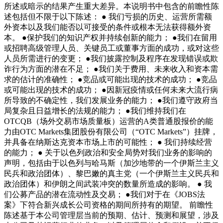
所述或暗示的结果产生重大差异。本说明书中包含的前瞻性陈
述包括但不限于以下陈述： ● 我们亏损的历史、运营所需额
外资本以及我们能否以可接受的条件或根本无法获得额外资
本。 ●保护我们的知识产权并持续创新的能力； ●我们在留用
或招聘高级管理人员、关键员工或董事方面的成功，或对这些
人员所需进行的变更； ●我们披露控制及程序在发现错误或欺
诈行为方面的潜在不足； ●我们关于费用、未来收入和资本需
求的估计的准确性； ●竞品或可能出现的技术的成功； ●竞品
或可能出现的技术的成功； ●因新冠疫情或任何未来大流行病
所导致的不确定性，我们发展业务的能力； ●我们遵守政府当
局复杂且日益增长的法规的能力； ●我们维持我们在
OTCQB（场外交易市场质量板）运营的A类普通股报价的能
力由OTC Markets集团股份有限公司（“OTC Markets”）挂牌，
并具备在纳斯达克资本市场上市的可能性； ● 我们持续经营
的能力； ● 关于以色列政治和安全局势对我们业务的影响的
声明，包括由于以色列与哈马斯（加沙地带的一个伊斯兰主义
民兵和政治团体）、黎巴嫩的真主党（一个伊斯兰主义民兵和
政治团体）和伊朗之间武装冲突的数量所造成的影响。 ● 我
们公募产品的潜在流动性及交易； ●我们对于在《JOBS法
案》下符合新兴成长公司资格的期间所持有的期望。 前瞻性
陈述基于本公司管理层当前的预期、估计、预测和展望，涉及