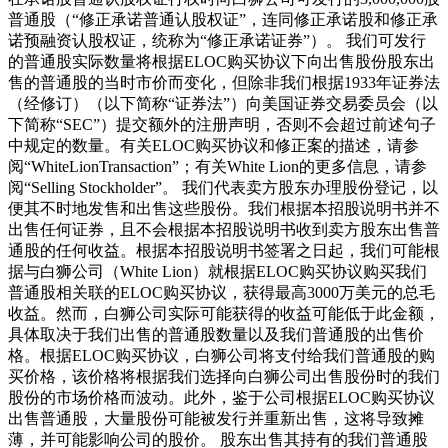
普通股（“修正承诺普通认股权证”，连同修正承诺股和修正承
诺预融资认股权证，统称为“修正承诺证券”）。 我们可发行
的普通股实际数量将根据ELOC购买协议下向出售股份股东出
售的普通股的当时市价而变化，但除非我们根据1933年证券法
（经修订）（以下简称“证券法”）向美国证券交易委员会（以
下简称“SEC”）提交额外的注册声明，否则不会超过前述句子
中规定的数量。有关ELOC购买协议和修正案的描述，请参
阅“WhiteLionTransaction”；有关White Lion的更多信息，请参
阅“Selling Stockholder”。 我们代表卖方股东办理股份登记，以
便其不时地发售和出售这些股份。我们根据本招股说明书并不
出售任何证券，且不会根据本招股说明书收到卖方股东出售普
通股的任何收益。根据本招股说明书签署之日起，我们可能根
据与白狮公司（White Lion）就根据ELOC购买协议购买我们
普通股相关联的ELOC购买协议，获得最高3000万美元的总毛
收益。然而，白狮公司实际可能获得的收益可能低于此金额，
具体取决于我们出售的普通股数量以及我们普通股的出售价
格。根据ELOC购买协议，白狮公司将支付给我们普通股的购
买价格，该价格将根据我们选择向白狮公司出售股份时的我们
股份的市场价格而波动。此外，鉴于公司根据ELOC购买协议
出售普通股，大量股份可能被发行并重新出售，这将导致摊
薄，并可能影响公司的股价。 股东出售其持有的我们普通股