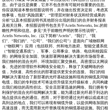
息。由于这仅是摘要，它并不包含所有可能对你重要的信息。
你应该阅读本整份招股说明书，并在做出投资决定前，考虑其
他事项，包括“风险因素”、“管理层对财务状况和经营成果的
分析”以及本招股说明书其他部分出现的我们的合并财务报表
及相关注释。本招股说明书包含关于Actelis Networks, Inc.的前
瞻性声明和信息。参见“关于前瞻性声明的警示性说明”。
Actelis Networks, Inc.（以下简称“Actelis”、“我们”、“我
们”、“我们的”、“公司”、“我们的公司”）是面向广域物联网
（“物联网”）应用（包括联邦、州和地方政府、智能交通系统
（“智能交通系统”）、军事、公用事业、铁路、电信和校园应
用）的网络安全加固、快速部署网络解决方案的市场领导者。
我们独特的混合光纤、环境加固汇聚交换机、高密度以太网设
备、先进的管理软件和网络安全能力，释放了关键网络的价
值，为快速、高性价比的部署提供更安全的连接。 我们的组
网解决方案结合了新部署的光纤基础设施和现有的铜缆及同轴
电缆，我们的专利技术可将这些升级至光纤级标准，共同构建
出我们相信的高性价比、安全且部署迅速的网络。我们拥有专
利保护的混合光纤组网解决方案，能为通过新光纤易于到达的
地点提供出色的通信。然而，对于那些通过光纤难以或成本过
高到达的地点，我们可以将现有铜缆升级，以提供网络加固的
高速连接，而无需用新光纤替换现有的铜缆基础设施。我们相