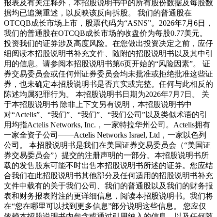
报表及有关注释外，本招股说明书中的所有股份数据及每股数
据均已追溯重述，以反映该反向拆股。 我们的普通股在
OTCQB成长市场上市，股票代码为“ASNS”。2026年7月6日，
我们的普通股在OTCQB成长市场的收盘价为每股0.77美元。
投资我们的证券涉及高度风险。在您做出投资决定之前，应仔
细阅读本招股说明书补充文件、随附的招股说明书以及其中引
用的信息。请参阅本招股说明书第6页开始的“风险因素”。 证
券交易委员会或任何州证券委员会均未批准或拒绝批准这些证
券，也未确定本招股说明书是否真实或完整。任何与此相反的
陈述均属犯罪行为。 本招股说明书日期为2026年7月7日。 关
于本招股说明书 除非上下文另有说明，本招股说明书中
对“Actelis”、“我们”、“我们”、“我们公司”以及类似术语的引
用均指Actelis Networks, Inc.，一家特拉华州公司。Actelis拥有
一家全资子公司——Actelis Networks Israel, Ltd，一家以色列
公司。 本招股说明书是我们在美国证券交易委员会（“美国证
券交易委员会”）提交的注册声明的一部分。本招股说明书所
载的发售股东可能不时出售本招股说明书所述的证券。您应结
合我们在此招股说明书其他部分及任何适用的招股说明书补充
文件中载有的关于我们公司、我们的普通股以及我们的财务报
表和财务报表附注的更详细信息，阅读本招股说明书。我们将
在“您在哪里可以找到更多信息”部分说明这些信息。 您应仅
依赖本招股说明书内包含或通过引用纳入的信息，以及任何随