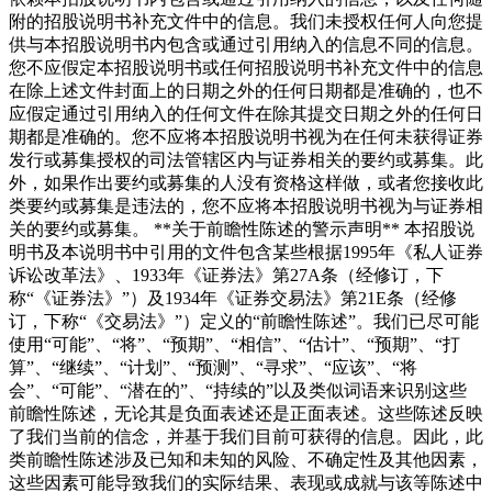
附的招股说明书补充文件中的信息。我们未授权任何人向您提
供与本招股说明书内包含或通过引用纳入的信息不同的信息。
您不应假定本招股说明书或任何招股说明书补充文件中的信息
在除上述文件封面上的日期之外的任何日期都是准确的，也不
应假定通过引用纳入的任何文件在除其提交日期之外的任何日
期都是准确的。您不应将本招股说明书视为在任何未获得证券
发行或募集授权的司法管辖区内与证券相关的要约或募集。此
外，如果作出要约或募集的人没有资格这样做，或者您接收此
类要约或募集是违法的，您不应将本招股说明书视为与证券相
关的要约或募集。 **关于前瞻性陈述的警示声明** 本招股说
明书及本说明书中引用的文件包含某些根据1995年《私人证券
诉讼改革法》、1933年《证券法》第27A条（经修订，下
称“《证券法》”）及1934年《证券交易法》第21E条（经修
订，下称“《交易法》”）定义的“前瞻性陈述”。我们已尽可能
使用“可能”、“将”、“预期”、“相信”、“估计”、“预期”、“打
算”、“继续”、“计划”、“预测”、“寻求”、“应该”、“将
会”、“可能”、“潜在的”、“持续的”以及类似词语来识别这些
前瞻性陈述，无论其是负面表述还是正面表述。这些陈述反映
了我们当前的信念，并基于我们目前可获得的信息。因此，此
类前瞻性陈述涉及已知和未知的风险、不确定性及其他因素，
这些因素可能导致我们的实际结果、表现或成就与该等陈述中