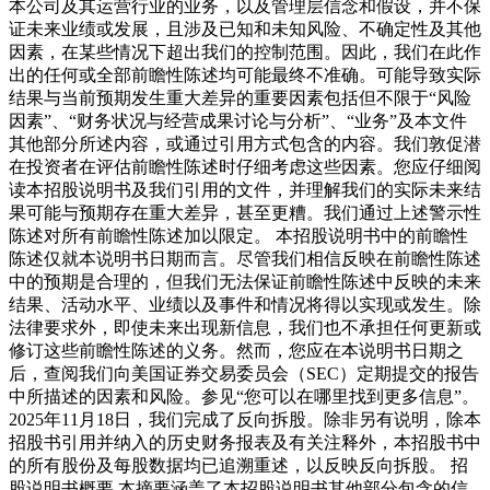
本公司及其运营行业的业务，以及管理层信念和假设，并不保
证未来业绩或发展，且涉及已知和未知风险、不确定性及其他
因素，在某些情况下超出我们的控制范围。因此，我们在此作
出的任何或全部前瞻性陈述均可能最终不准确。可能导致实际
结果与当前预期发生重大差异的重要因素包括但不限于“风险
因素”、“财务状况与经营成果讨论与分析”、“业务”及本文件
其他部分所述内容，或通过引用方式包含的内容。我们敦促潜
在投资者在评估前瞻性陈述时仔细考虑这些因素。您应仔细阅
读本招股说明书及我们引用的文件，并理解我们的实际未来结
果可能与预期存在重大差异，甚至更糟。我们通过上述警示性
陈述对所有前瞻性陈述加以限定。 本招股说明书中的前瞻性
陈述仅就本说明书日期而言。尽管我们相信反映在前瞻性陈述
中的预期是合理的，但我们无法保证前瞻性陈述中反映的未来
结果、活动水平、业绩以及事件和情况将得以实现或发生。除
法律要求外，即使未来出现新信息，我们也不承担任何更新或
修订这些前瞻性陈述的义务。然而，您应在本说明书日期之
后，查阅我们向美国证券交易委员会（SEC）定期提交的报告
中所描述的因素和风险。参见“您可以在哪里找到更多信息”。
2025年11月18日，我们完成了反向拆股。除非另有说明，除本
招股书引用并纳入的历史财务报表及有关注释外，本招股书中
的所有股份及每股数据均已追溯重述，以反映反向拆股。 招
股说明书概要 本摘要涵盖了本招股说明书其他部分包含的信