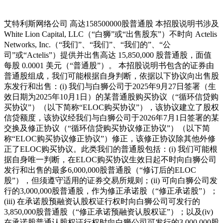
艾特利斯网络公司 高达158500000股普通股 本招股说明书涉及
White Lion Capital, LLC（“白狮”或“出售股东”）不时向 Actelis
Networks, Inc.（“我们”、“我们”、“我们的”、“公
司”或“Actelis”）提供并出售高达 15,850,000 股普通股，面值
每股 0.0001 美元（“普通股”）。 本招股说明书包含的证券由
普通股组成，我们可能根据自身判断，依据以下协议向出售股
东发行和出售：(i) 我们与白狮公司于2025年9月27日签署（生
效日期为2025年10月1日）的某普通股购买协议（“循环信贷购
买协议”）（以下简称“ELOC购买协议”），该协议建立了股权
信贷额度，该协议经我们与白狮公司于2026年7月1日签署的某
交换及修正协议（“循环信贷购买协议修正协议”）（以下简
称“ELOC购买协议修正协议”）修正，该修正协议除其他外修
正了ELOC购买协议。此类我们的普通股包括：(i) 我们可能根
据自身唯一判断，在ELOC购买协议生效日起不时向白狮公司
发行和出售的最多6,000,000股普通股（“修订后的ELOC
股”），但须遵守适用的证券交易所规则；(ii) 可向白狮公司发
行的3,000,000股普通股，作为修正承诺股（“修正承诺股”）；
(iii) 在承诺股预融资认股权证行权时向白狮公司可发行的
3,850,000股普通股（“修正承诺预融资认股权证”）；以及(iv)
在承诺股普通认股权证行权时向白狮公司可发行的3,000,000股