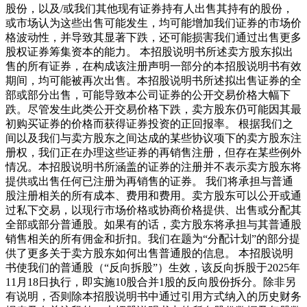
股份，以及/或我们其他现有证券持有人出售其持有的股份，
或市场认为这些出售可能发生，均可能增加我们证券的市场价
格波动性，并导致其显著下跌，还可能损害我们通过出售更多
股权证券筹集资本的能力。 本招股说明书所述卖方股东拟出
售的所有证券，在构成该注册声明一部分的本招股说明书有效
期间，均可能被再次出售。本招股说明书所述拟出售证券的全
部或部分出售，可能导致本公司证券的公开交易价格大幅下
跌。尽管发生此类公开交易价格下跌，卖方股东仍可能因其最
初购买证券的价格而获得证券投资的正回报率。 根据我们之
间以及我们与卖方股东之间达成的某些协议项下的卖方股东注
册权，我们正在办理这些证券的再销售注册，但存在某些例外
情况。本招股说明书所涵盖的证券的注册并不表示卖方股东将
提供或出售任何已注册为再销售的证券。 我们将承担与普通
股注册相关的所有成本、费用和费用。卖方股东可以公开或通
过私下交易，以现行市场价格或协商价格提供、出售或分配其
全部或部分普通股。如果有的话，卖方股东将承担与其普通股
销售相关的所有佣金和折扣。我们在题为“分配计划”的部分提
供了更多关于卖方股东如何出售普通股的信息。 本招股说明
书使我们的普通股（“反向拆股”）生效，该反向拆股于2025年
11月18日执行，即实施10股合并1股的反向股份拆分。除非另
有说明，否则除本招股说明书中通过引用方式纳入的历史财务