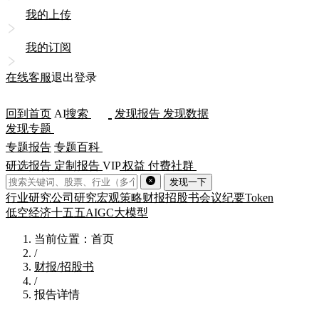
我的上传
我的订阅
在线客服
退出登录
回到首页
AI
搜索
发现报告
发现数据
发现专题
专题报告
专题百科
研选报告
定制报告
VIP
权益
付费社群
发现一下
行业研究
公司研究
宏观策略
财报
招股书
会议纪要
Token
低空经济
十五五
AIGC
大模型
当前位置：首页
/
财报/招股书
/
报告详情