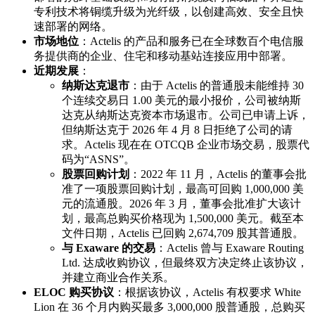
专利技术将铜缆升级为光纤级，以创建高效、安全且快
速部署的网络。
市场地位
：Actelis 的产品和服务已在全球数百个电信服
务提供商的企业、住宅和移动基站连接应用中部署。
近期发展
：
纳斯达克退市
：由于 Actelis 的普通股未能维持 30
个连续交易日 1.00 美元的最小报价，公司被纳斯
达克从纳斯达克资本市场退市。公司已申请上诉，
但纳斯达克于 2026 年 4 月 8 日拒绝了公司的请
求。Actelis 现在在 OTCQB 企业市场交易，股票代
码为“ASNS”。
股票回购计划
：2022 年 11 月，Actelis 的董事会批
准了一项股票回购计划，最高可回购 1,000,000 美
元的流通股。2026 年 3 月，董事会批准扩大该计
划，最高总购买价格现为 1,500,000 美元。截至本
文件日期，Actelis 已回购 2,674,709 股其普通股。
与 Exaware 的交易
：Actelis 曾与 Exaware Routing
Ltd. 达成收购协议，但最终双方决定终止该协议，
并建立商业合作关系。
ELOC 购买协议
：根据该协议，Actelis 有权要求 White
Lion 在 36 个月内购买最多 3,000,000 股普通股，总购买