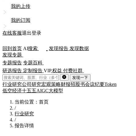
我的上传
我的订阅
在线客服
退出登录
回到首页
AI
搜索
发现报告
发现数据
发现专题
专题报告
专题百科
研选报告
定制报告
VIP
权益
付费社群
发现一下
行业研究
公司研究
宏观策略
财报
招股书
会议纪要
Token
低空经济
十五五
AIGC
大模型
当前位置：首页
/
行业研究
/
报告详情