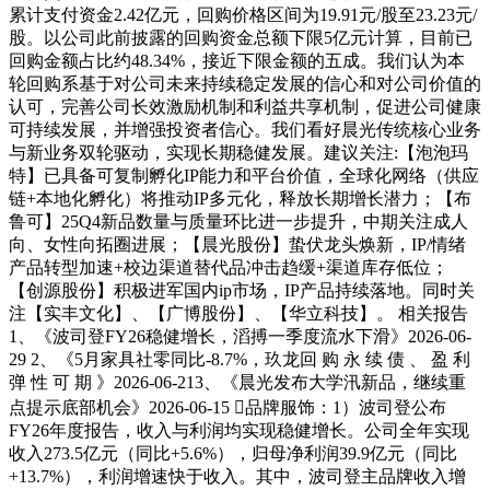
累计支付资金2.42亿元，回购价格区间为19.91元/股至23.23元/
股。以公司此前披露的回购资金总额下限5亿元计算，目前已
回购金额占比约48.34%，接近下限金额的五成。我们认为本
轮回购系基于对公司未来持续稳定发展的信心和对公司价值的
认可，完善公司长效激励机制和利益共享机制，促进公司健康
可持续发展，并增强投资者信心。我们看好晨光传统核心业务
与新业务双轮驱动，实现长期稳健发展。建议关注:【泡泡玛
特】已具备可复制孵化IP能力和平台价值，全球化网络（供应
链+本地化孵化）将推动IP多元化，释放长期增长潜力；【布
鲁可】25Q4新品数量与质量环比进一步提升，中期关注成人
向、女性向拓圈进展；【晨光股份】蛰伏龙头焕新，IP/情绪
产品转型加速+校边渠道替代品冲击趋缓+渠道库存低位；
【创源股份】积极进军国内ip市场，IP产品持续落地。同时关
注【实丰文化】、【广博股份】、【华立科技】。 相关报告
1、《波司登FY26稳健增长，滔搏一季度流水下滑》2026-06-
29 2、《5月家具社零同比-8.7%，玖龙回 购 永 续 债 、 盈 利
弹 性 可 期 》2026-06-213、《晨光发布大学汛新品，继续重
点提示底部机会》2026-06-15 品牌服饰：1）波司登公布
FY26年度报告，收入与利润均实现稳健增长。公司全年实现
收入273.5亿元（同比+5.6%），归母净利润39.9亿元（同比
+13.7%），利润增速快于收入。其中，波司登主品牌收入增