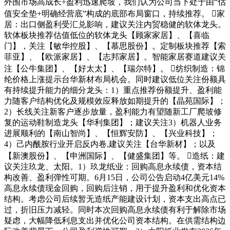
外围市场高成长+盈利迅速爬坡，我们认为公司当下处于由“估
值安全垫+明确经营底”构成的底部布局窗口，持续推荐。 家
居：出口侧盈利受汇兑影响，建议关注内贸稳健的软体龙头。
软体板块推荐估值低位的软体龙头【顾家家居】、【喜临
门】，关注【敏华控股】、【慕思股份】。定制板块推荐【索
菲亚】、【欧派家居】、【志邦家居】。智能家居赛道建议关
注【公牛集团】、【好太太】、【瑞尔特】。 纺织制造：锦
纶价格上涨提示台华新材布局机会。同时建议低位关注份额具
有持续提升能力的细分龙头：1）重点推荐份额提升、盈利能
力随客户结构优化及规模效应释放如期提升的【晶苑国际】；
2）长线关注新客户逐步放量，盈利能力有望随新工厂爬坡修
复的运动鞋制造龙头【华利集团】；建议关注3）机器人业务
进展顺利的【南山智尚】、【恒辉安防】、【兴业科技】；
4）己内酰胺行业开启反内卷,建议关注【台华新材】；以及
【新澳股份】、【申洲国际】、【健盛集团】等。 造纸：建
议关注玖龙、太阳。1）玖龙纸业：回购高息永续债，资本结
构改善、盈利弹性可期。6月15日，公司公告启动4亿美元14%
高息永续债现金回购，回购后注销，用于提升盈利和优化资本
结构。考虑公司后续暂无造纸产能建设计划，资本支出高点已
过，折旧压力减轻。同时本次回购高息永续债有利于解除市场
疑虑，大幅降低利息支出并优化公司资本结构。在供需结构边