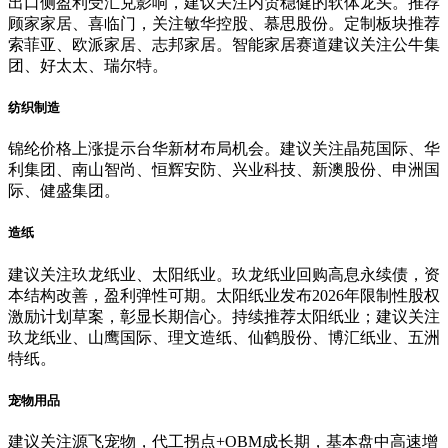
出口侧盈利受汇兑影响，建议关注内贸稳健的软体龙头。推荐
顾家家居、喜临门，关注敏华控股、慕思股份。定制板块推荐
索菲亚、欧派家居、志邦家居。智能家居赛道建议关注公牛集
团、好太太、瑞尔特。
纺织制造
锦纶价格上涨提示台华新材布局机会。建议关注晶苑国际、华
利集团、南山智尚、恒辉安防、兴业科技、新澳股份、申洲国
际、健盛集团。
造纸
建议关注玖龙纸业、太阳纸业。玖龙纸业回购高息永续债，资
本结构改善，盈利弹性可期。太阳纸业发布2026年限制性股权
激励计划草案，彰显长期信心。持续推荐太阳纸业；建议关注
玖龙纸业、山鹰国际、理文造纸、仙鹤股份、博汇纸业、五洲
特纸。
宠物用品
建议关注源飞宠物，代工拐点+OBM成长期，基本盘中高速增