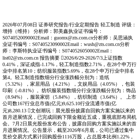
2026年07月08日 证券研究报告/行业定期报告 轻工制造 评级：
增持（维持） 分析师：郭美鑫执业证书编号：
S0740520090002Email：guomx@zts.com.cn分析师：吴思涵执
业证书编号：S0740523090002Email：wush@zts.com.cn分析
师：李斯特执业证书编号：S0740526050002Email：
list02@zts.com.cn 报告摘要 2026/6/29-2026/7/3上证指数
0.41%，深证成指-1.17%，轻工制造指数2.71%，在28个申万行
业中排名第10；纺织服装指数5.69%，在28个申万行业中排名
第4。轻工制造指数细分行业涨跌幅分别为：造纸
（5.32%），家居用品（4.21%），文娱用品（4.05%），包装
印刷（-0.81%）。纺织服装指数细分行业涨跌幅分别为：饰品
（8.94%），服装家纺（5.84%），纺织制造（3.64%）。 上市
公司数167行业总市值(亿元)9,625.10行业流通市值(亿
元)8,280.13 文创潮玩：晨光股份披露自回购方案实施以来的
首月进展情况，已完成回购下限金额近五成，重视底部布局机
会。7月2日晨光股份发布公告，披露自回购方案实施以来的首
月进展情况。公告显示，截至2026年6月底，公司已通过集中
竞价交易方式累计回购股份1116万股，占总股本比例1.22%，