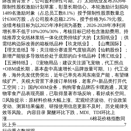
际改善背景下，公司盈利弹性可期。2）太阳纸业发布2026年
限制性股权激励计划草案，彰显长期信心。本轮激励计划拟向
1489名激励对象（占总员工数8.1%）授予限制性股票数量总
计6300万股，占公司股本总额2.25%，授予价格为6.79元/股。
业绩考核目标为以2025年净利润为基数，2026-2028年净利润
增长率不低于10%/20%/30%，考核目标已经包含激励费用。持
续推荐文化纸林浆纸一体化优势持续扩大的【太阳纸业】；供
需结构边际改善的箱板纸品种【玖龙纸业】、【山鹰国际】、
【理文造纸】等；关注细分赛道景气度较高的【仙鹤股份】；
新增产能较多导致纸价处于底部的白卡纸品种【博汇纸业】、
【五洲特纸】。 宠物用品：建议关注源飞宠物，代工拐点
+OBM成长期，基本盘中高速增长+品牌放量可期。1）代工业
务，海外先发优势突出，近年已率先布局东南亚产能，有望继
续扩产。关税大背景下承接订单转移，老客户+新品类打开代
工空间；2）国内OBM业务，狗狗零食品牌匹卡噗跑通，其宠
物零食产品表现亮眼，已取得显著市场反响，看好成长空间。
风险提示：原材料价格大幅上涨、宏观经济波动、行业政策
变动、测算结果偏差、研报使用信息更新不及时、历史规律失
效等风险。 内容目录 聚醚环比下跌，MDI、TDI环比上
涨.......................................................................6棉花价格指数同
比上升............................................................................................7
行业重点数据跟