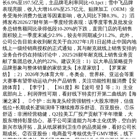
长6.9%至197.5亿元，主品牌毛利率同比+0.1pct；雪中飞品牌
表现亮眼，收入大增16.6%至25.7亿元。贴牌加工（OEM）业
务受海外消费力低迷等因素影响，收入同比下降8.3%。2）滔
搏发布2026/27财年第一季度经营表现：该季度零售及批发业
务总销售额同比录得低段10-20%的下跌，直营门店的毛销售
面积较上一季度末减少2.9%，较去年同期减少11.2%。此外，
公司公告目前未收到耐克关于自2027年1月1日起终止中国内地
线上一级经销商授权的正式通知，其与耐克就线上销售安排的
业务合作仍在持续讨论中，2025/26财年耐克线上销售业务贡
献了集团总收入的约22%。建议关注：1）以大单品策略提升
品牌形象与整体销量的家纺龙头【水星家纺】、【罗莱家
纺】；2）2026年为体育大年，冬奥会、世界杯、亚运会等重
大赛事有望带动运动户外产品销售，关注功能性鞋服消费【安
踏体育】、【李宁】、【361度】和【波司 登】等；3）主业
底部向上，利润弹性可期，看好线下特卖打开第二曲线的【海
澜之家】。 个护：出海龙头经营强韧性+大股东增持，估值
低位+长期成长逻辑演绎下继续推荐乐舒适、百亚股份。①乐
舒适：非洲经营稳健，Q2拉美工厂投产贡献下半年增量，大
股东增持彰显信心。基于公司渠道能力与本土化优势，空白的
新兴市场开拓，及从纸尿裤到卫生巾的品类延伸，看好公司长
期成长。②百亚股份：电商盈亏考核优先于GMV增长，线下