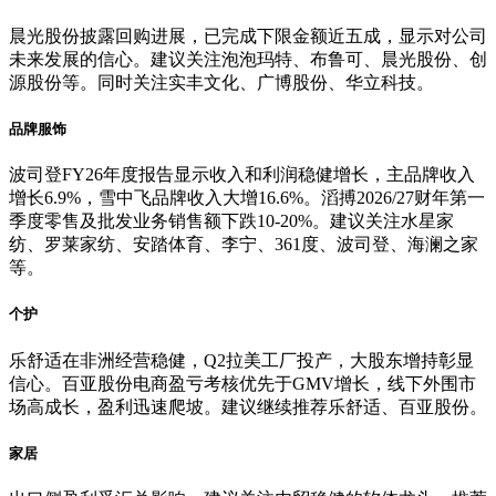
晨光股份披露回购进展，已完成下限金额近五成，显示对公司
未来发展的信心。建议关注泡泡玛特、布鲁可、晨光股份、创
源股份等。同时关注实丰文化、广博股份、华立科技。
品牌服饰
波司登FY26年度报告显示收入和利润稳健增长，主品牌收入
增长6.9%，雪中飞品牌收入大增16.6%。滔搏2026/27财年第一
季度零售及批发业务销售额下跌10-20%。建议关注水星家
纺、罗莱家纺、安踏体育、李宁、361度、波司登、海澜之家
等。
个护
乐舒适在非洲经营稳健，Q2拉美工厂投产，大股东增持彰显
信心。百亚股份电商盈亏考核优先于GMV增长，线下外围市
场高成长，盈利迅速爬坡。建议继续推荐乐舒适、百亚股份。
家居