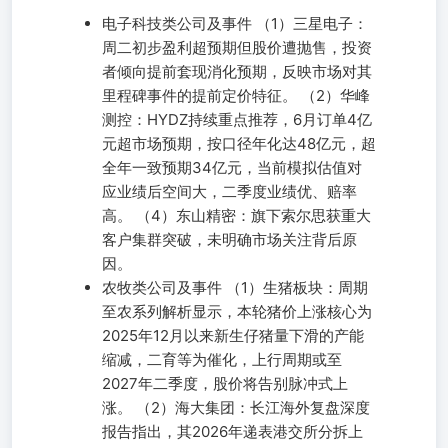
电子科技类公司及事件 （1）三星电子：
周二初步盈利超预期但股价遭抛售，投资
者倾向提前套现消化预期，反映市场对其
里程碑事件的提前定价特征。 （2）华峰
测控：HYDZ持续重点推荐，6月订单4亿
元超市场预期，按口径年化达48亿元，超
全年一致预期34亿元，当前模拟估值对
应业绩后空间大，二季度业绩优、赔率
高。 （4）东山精密：旗下索尔思获重大
客户集群突破，未明确市场关注背后原
因。
农牧类公司及事件 （1）生猪板块：周期
至农系列解析显示，本轮猪价上涨核心为
2025年12月以来新生仔猪量下滑的产能
缩减，二育等为催化，上行周期或至
2027年二季度，股价将告别脉冲式上
涨。 （2）海大集团：长江海外复盘深度
报告指出，其2026年递表港交所分拆上