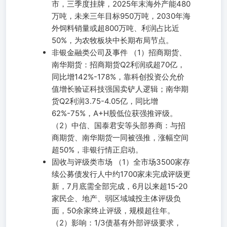
市，三季度挂牌，2025年末海外产能480
万吨，未来三年目标950万吨，2030年海
外饲料销量或超800万吨、利润占比近
50%，为农牧板块中长期布局节点。
非银金融类公司及事件 （1）招商期货、
南华期货：招商期货Q2利润或超70亿，
同比增142%-178%，靠科创投资公允价
值增长验证科技强国卖铲人逻辑；南华期
货Q2利润3.75-4.05亿，同比增
62%-75%，A+H股低位获强推评级。
（2）中信、国泰君安等头部券商：与招
商期货、南华期货一同被强推，涨幅空间
超50%，非银行情正启动。
固收与评级类市场 （1）全市场3500家存
续公募债发行人中约1700家未完成评级更
新，7月底需全部完成，6月以来超15-20
家民企、地产、弱区域城投主体评级负
面，50余家终止评级，规模超往年。
（2）影响：1/3债基有外部评级要求，