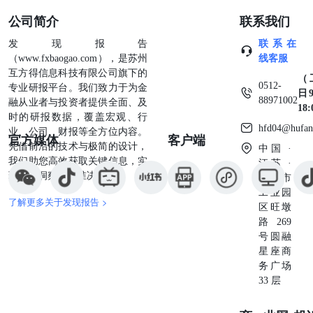
公司简介
联系我们
发现报告
联系在
（www.fxbaogao.com），是苏州
线客服
互方得信息科技有限公司旗下的
（
0512-
专业研报平台。我们致力于为金
日9
88971002
融从业者与投资者提供全面、及
18
时的研报数据，覆盖宏观、行
hfd04@hufan
业、公司、财报等全方位内容。
官方媒体
客户端
凭借前沿的技术与极简的设计，
中国 ·
我们助您高效获取关键信息，实
江苏 ·
现深度洞察与精准决策。
苏州市
工业园
了解更多关于发现报告 >
区旺墩
路269
号圆融
星座商
务广场
33 层