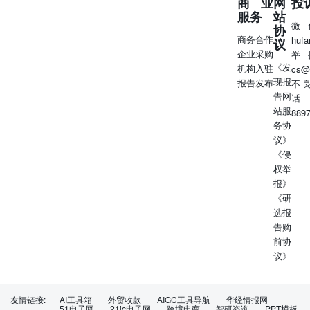
商业
网
投
服务
站
微
协
商务合作
huf
议
企业采购
举
《发
机构入驻
cs@
现报
报告发布
不
告网
话
站服
889
务协
议》
《侵
权举
报》
《研
选报
告购
前协
议》
友情链接:
AI工具箱
外贸收款
AIGC工具导航
华经情报网
51电子网
21ic电子网
跨境电商
智研咨询
PPT模板