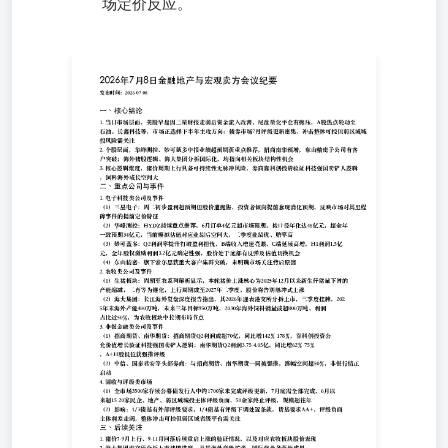
场定价反应。
发布时间：2026-07-08 一、核心结论 1. 当日市场层面，美
股早盘因三星财报走弱后资金流入改善、尾盘量化平仓有抛
压，A股热点轮动至石油、长鑫科技等，市场正选择下半年
主攻方向；债券市场7月评级更新密集，冲击整体可控但弱
区域城投风险需关注 2. 个股层面，华峰测控、妙可蓝多中
报业绩超预期获重点推荐，招商南华预增，东山精密子公司
有客户突破；海外猪股逻辑、海大集团分拆国际化，均指向
相关板块结构性机会 3. 核心逻辑维度，猪价周期上行具备
可持续性无脉冲风险，券商靠科创投资验证科技强国卖铲人
逻辑，饲料海外成长空间大 二、重点公司与事件 1.电子科
技类公司及事件（1）三星电子：周二初步盈利超预期但股
价遭抛售，投资者倾向提前套现消化预期，反映市场对其里
程碑事件的提前定价特征（2）华峰测控：HYDZ持续重点
推荐，6月订单4亿元超市场预期，按口径年化达48亿元，超
全年一致预期34亿元，当前模拟估值对应业绩后空间大，二
季度业绩优、赔率高（3）妙可蓝多：Q2利润率提升打破盈
利担忧，B端收入增速亮眼，C端延续高增，H1利润1.5亿
元，全年股权激励利润3.2亿元确定性强，股价处于底部有
反弹及估值切换机会（4）东山精密：旗下索尔思获重大客