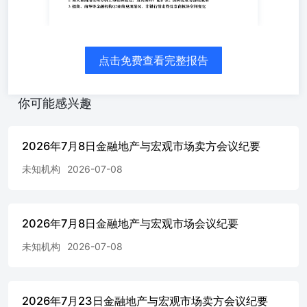
户集群突破，未明确市场关注背后原因 2. 农牧类公司及事
件（1）生猪板块：周期至农系列解析显示，本轮猪价上涨
核心为2025年12月以来新生仔猪量下滑的产能缩减，二育等
为催化，上行周期或至2027年二季度，股价将告别脉冲式上
点击免费查看完整报告
涨（2）海大集团：长江海外复盘深度报告指出，其2026年
递表港交所分拆上市，三季度挂牌，2025年末海外产能480
万吨，未来三年目标950万吨，2030年海外饲料销量或超800
你可能感兴趣
万吨、利润占比近50%，为农牧板块中长期布局节点 3.非银
金融类公司及事件（1）招商期货、南华期货：招商期货Q2
利润或超70亿，同比增142%-178%，靠科创投资公允价值
2026年7月8日金融地产与宏观市场卖方会议纪要
增长验证科技强国卖铲人逻辑；南华期货Q2利润3.75-4.05
未知机构
2026-07-08
亿，同比增62%-75%，A+H股低位获强推评级（2）中信、
国泰君安等头部券商：与招商期货、南华期货一同被强推，
涨幅空间超50%，非银行情正启动 4.固收与评级类市场
（1）全市场3500家存续公募债发行人中约1700家未完成评
2026年7月8日金融地产与宏观市场会议纪要
级更新，7月底需全部完成，6月以来超15-20家民企、地
产、弱区域城投主体评级负面，50余家终止评级，规模超往
未知机构
2026-07-08
年（2）影响：1/3债基有外部评级要求，1/4债基有评级下
调处置条款，货基要求AA+，评级负面主体利差走阔，整体
冲击可控但弱区域省级平台需关注 三、后续关注 1. 猪价7-9
2026年7月23日金融地产与宏观市场卖方会议纪要
月上行、9-11月回落后续重启上涨的验证情况，以及对应农