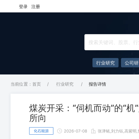
登录
注册
行业研究
公司研
当前位置：首页
/
行业研究
/
报告详情
煤炭开采：“伺机而动”的“
所向
化石能源
2026-07-08
张津铭,刘力钰,高紫明,