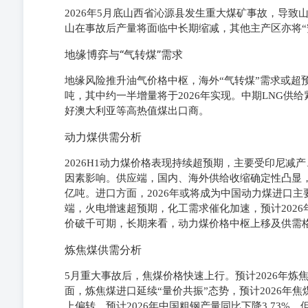
2026年5月底山西省沁源县发生重大煤矿事故，导
山在事故后产量将面临中长期缩减，其他主产区亦将“
地缘博弈与“气转煤”需求
地缘风险推升油气价格中枢，海外“气转煤”需求或超预
吨，其中约一半增量将于2026年实现。中期LNG供给紧
好澳大利亚等高热值煤出口商。
动力煤供需分析
2026H1动力煤价格表现持续超预期，主要受印尼
因素影响。供应端，国内、海外供给收缩确定性凸显，预计2
亿吨。进口方面，2026年或将成为中国动力煤进口主
端，火电增速超预期，化工需求催化加速，预计2026年
价破千可期，长期来看，动力煤价格中枢上移及供需格
炼焦煤供需分析
5月重大事故后，焦煤价格快速上行。预计2026年炼焦煤
面，炼焦煤进口延续“量价共振”态势，预计2026年焦
上偏转，预计2026年中国粗钢产量同比下降3.73