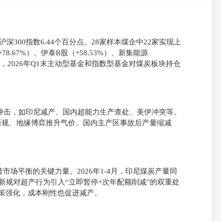
赢沪深300指数6.44个百分点。28家样本煤企中22家实现上
8.67%）、伊泰B股（+58.53%）、新集能源
方面，2026年Q1末主动型基金和指数型基金对煤炭板块持仓
件冲击，如印尼减产、国内超能力生产查处、美伊冲突等。
新规、地缘博弈推升气价、国内主产区事故后产量缩减
场平衡的关键力量。2026年1-4月，印尼煤炭产量同
B新规对超产行为引入“立即暂停+次年配额削减”的双重处
策强化，成本刚性也促进减产。