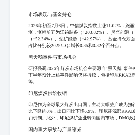
市场表现与基金持仓
2026年初至7月6日，中信煤炭指数上涨11.02%，跑
涨，涨幅前五为江钨装备（+203.82%）、昊华能源（+7
（+52.34%）、兖矿能源（+42.97%）。基金持仓
占比分别较2025年Q4增长0.35和0.32个百分点。
黑天鹅事件与市场机会
研报强调2026年煤炭市场机会主要源自“黑天鹅”事
下半年预计上述事件影响仍将持续，包括印尼RKAB
等。
印尼煤炭供给收缩
印尼作为全球最大煤炭出口国，主动大幅减产成为扭转市
比下降约8%，出口同比下降6.9%。印尼能源部RKA
罚机制。此外，印尼煤矿企业转向国内市场，DMO政
国内重大事故与产量缩减