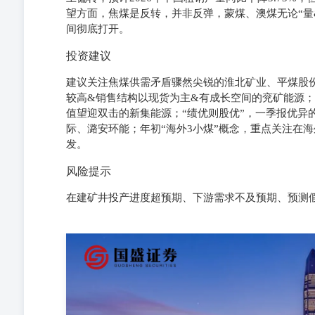
望方面，焦煤是反转，并非反弹，蒙煤、澳煤无论“量
间彻底打开。
投资建议
建议关注焦煤供需矛盾骤然尖锐的淮北矿业、平煤股
较高&销售结构以现货为主&有成长空间的兖矿能源
值望迎双击的新集能源；“绩优则股优”，一季报优异
际、潞安环能；年初“海外3小煤”概念，重点关注在
发。
风险提示
在建矿井投产进度超预期、下游需求不及预期、预测
分析师张津铭执业证书编号：S0680520070001邮箱：zhangj
luhao@gszq.com 分析师刘力钰执业证书编号：S0680524
S0680525080005邮箱：zhangzhuoran@gszq.com 分
理张晓雅执业证书编号：S0680125090013邮箱：zhangx
的“机”至 2 动力煤：黑天鹅催化不断，长期中枢上移，旺
风险提示 1.1.市场表现：涨幅全市场第六 2026年初至7月6