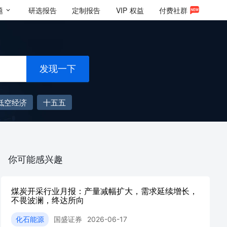
题
研选报告
定制报告
VIP
权益
付费社群
发现一下
低空经济
十五五
你可能感兴趣
煤炭开采行业月报：产量减幅扩大，需求延续增长，
不畏波澜，终达所向
化石能源
国盛证券
2026-06-17