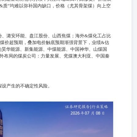
&质”均难以弥补国内缺口，价格（尤其骨架煤）向上空
份、潞安环能、盘江股份、山西焦煤；海外&煤化工占比
；煤价超预期，叠加电价触底预期渐强背景下，业绩&估
的昊华能源、新集能源、中煤能源、中国神华、山煤国
海外布局的煤炭公司：力量发展、兖煤澳大利亚、中国秦
假设产生的不确定性风险。
inming@gszq.com分析师鲁昊执业证书编号：S0680525080006邮箱：
070012邮箱：liuliyu@gszq.com分析师张卓然执业证书编号：
析师高紫明执业证书编号：S0680524100001邮箱：gaoziming@gszq.com研究助
iaoya@gszq.com 打造极致专业与效率 目录 黑天鹅频现，《伺机而动》
季贡献弹性 3 炼焦煤：供给紧张趋势延续，反转并非反弹 投资建议5
日，沪深300指数上涨4.58%，中信煤炭指数上涨11.02%，跑赢沪深300