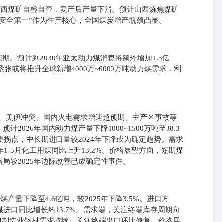
致山西煤矿自检自查，复产后产量下滑。预计山西炼焦煤矿
安全第一”作为生产核心，全国煤炭增产瓶颈凸显。
期。预计到2030年亚太动力煤消费将额外增加1.5亿
张或将推升全球新增4000万~6000万吨动力煤需求，利
减产、美伊冲突、国内火电需求增速超预期、主产区事故等
026年国内动力煤产量下降1000~1500万吨至38.3
要拐点，中长期进口量较2024年下降或为确定趋势。需求
1-5月化工用煤同比上升13.2%。价格展望方面，短期煤
局较2025年边际改善已成确定性事件。
产量下降至4.6亿吨，较2025年下降3.5%。进口方
煤进口同比增长约13.7%。需求端，关注终端库存周期向
%，但制造业钢材需求持续，关注终端出口环比修复。价格展