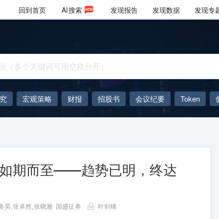
回到首页
AI
搜索
发现报告
发现数据
发现专
究
宏观策略
财报
招股书
会议纪要
Token
AIGC
大模型
机”如期而至——趋势已明，终达
鲁昊,张卓然,张晓雅
国盛证券
叶剑锋