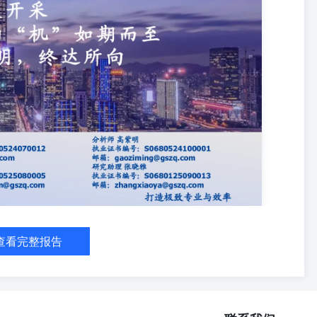
面，2026年初至7月6日，我们选取的28家样本煤企中22家均实现上
.67%）、伊泰B股（+58.53%）、新集能源（+52.34%）、兖矿能源
焦煤（+0.31%）、兰花科创（+2.03%）、盘江股份（+3.00%）、华阳
仓继续增配 煤炭行业2026年Q1基金持仓继续增配：根据我们对基金重仓持
合型及灵活配置型基金）对煤炭板块持仓占比为0.71%，较2025年Q4
对煤炭板块持仓占比为1.43%，较2025年Q4上涨0.32pct；合并计算
涨0.32pct。 ➢主动型基金持仓继续增配：从流通股占比变动来看，获增
投能源（+1.01pct）、兖矿能 源（+0.76pct）、兖煤澳大利亚H股
恒源煤电（-0.59pct）、山煤国际（-0.19pct）、兖矿能源H股
型基金继续增配：从流通股占比变动来看，获增配前五标的为晋控煤业
1pct）、陕西黑猫（+0.41pct）、兖矿能源（+0.25pct），获减配前五标的
大利亚H股（-0.96pct）、首钢资源H股（-0.82pct）、山煤国际
 ◼在25年12月28日发出的《2026年煤炭行业年度策略：伺机而动》中我们
需时刻关注”，原话如下： ✓若依据目前基本面情况静态线性外推，煤炭
股优”的原则； ✓若发生“黑天鹅”（特殊事件）扰动，煤价打开想象空
 ✓印尼“供给侧”：收紧RKAB，有意压减产量&提高国内DMO→达到
查看完整报告
回顾26年上半年，印尼减产及“5.22沁源瓦斯爆炸”事故导致超产被摆
的是“美伊冲突”。 ◼展望下半年，我们认为上述“黑天鹅”事件影响仍
2）地缘博弈推升气价中枢，海外“气转煤”需求或超预期；✓3）国内主产
源瓦斯爆炸”事故的影响将远超市场预期： ✓一方面，打开了动力煤价格上
面反转，而非反弹”。 2.1.印尼：供给主动约束启动，减产、合规、