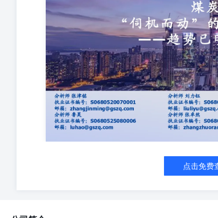
指数6.44个百分点，位居30个行业涨跌幅榜第6位。个股方
涨。 ➢涨幅前五：江钨装备（+203.82%）、昊华能源（+78
（+42.97%）； ➢涨幅后五：上海能源（+0.07%）、山西
股份（+3.03%）。 1.2.基金持仓：加仓时机已至，持
股统计，2026年Q1末主动型基金（含普通股票型、偏股混
增长0.35pct；指数型基金（含被动指数型及增强指数型基金）
后，两类型基金对煤炭板块持仓占比为1.05%，较25Q4上
配的为江钨装备（+1.55pct）、潞安环能（+1.42pct）、电
（+0.71pct）；获减配前五标的为华阳股份（-0.78pct）、
（-0.11pct）、首钢资源（-0.04pct）。 ➢指数
（+1.91pct）、永泰能源（+0.78pct）、冀中能源（+0.7
为平煤股份（-3.12pct）、山西焦煤（-1.89pct）、兖煤澳
（-0.76pct）。 2.黑天鹅频现，《伺机而动》的“机”至
强调“26年煤炭市场的机会主要源自“黑天鹅”事件冲击，
市场缺乏想象空间，因此我们始终强调投资要遵循“绩优则
间，高煤价助力估值消化。 ◼并明确指出26年尤其要重视：
点击免费
减少出口、支撑煤价； ✓国内超能力生产查处的持续性。 ◼
上台面的两大黑天鹅事件都与我们观点相印证；而未能预料
将持续： ✓1）RKAB新规出台，收紧印尼煤炭产能；✓
区事故后产量缩减，供给刚性凸显。 ◼尤其是“5.22沁
涨的想象空间；✓一方面，表外产量的退出或导致“焦煤基本