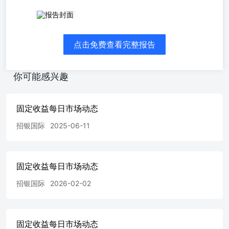
固定收益部每日市场动态 今晨，FUBHKL 36自RO收报
T+123，收紧7个基点。 参昨日FV估的。ZHOSHK 28在全
球资金买入情况下企稳，小幅上涨0.5个基点。NTT FRNs利
点击免费查看完整报告
差未变，因卖盘有所改善。其余亚洲IG信用利差普遍收紧1-
2个基点。LASUDE 26/EHICAR 26上涨0.4个基点。
SOFTBK 65下跌0.4个基点。 (852) 3900
你可能感兴趣
0801cyrenang@cmbi.com.hk吴蒨瑩，注册会计师 Jerry Wang
王世超(852) 3761 8919jerrywang@cmbi.com.hk 年度南向券
通容快： 投度增加至8000元人民。详情见下文。 (852)3900
固定收益每日市场动态
0830zhangyujing@cmbi.com.hk张钰婧 媒体报道中国水务集
团预计未来五年内获得政府资金，用于替换其水务公司的地
招银国际
2025-06-11
下管道升级资本支出。CWAHK 30今早未变。 交易台评论
昨日，富邦银行（香港）为新的10NC5 T2美元债券定价
T+123，较IPT的T+160有所收紧，在超过15亿美元的强劲订
固定收益每日市场动态
单簿支撑下，发行规模上限为3亿美元。请参见我们昨日发
布的FV估值。新的KOEWPW 32与RO持平，报T+58。新的
招银国际
2026-02-02
KOREAT30s较RO收紧1个基点，报T+55，同时AMs有小幅
更好的买入。在二级KR IG市场，
HYNMTR/HYUELE/LGENSO/浦项钢铁收盘较前一日收紧
1-2个基点，而NHSECS/DAESEC交易较前一日扩大1-2个基
固定收益每日市场动态