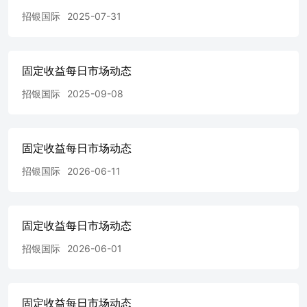
点，同时AMs有获利了结的流动性。在JP市场，
招银国际
2025-07-31
SUMIBK/MIZUHO/NTT FRNs较前一日扩大1-2个基点。在
东南亚市场，ADVANC31-36s/PETMK以及EXIMBK的主体
部分扩大2-5个基点。中国TMT板块BABA/TENCNT/快手/
美团/XIAOMI扩大1-2个基点。腾讯将其在快手的持股比例
固定收益每日市场动态
从约15.7%降至约9.4%，并停止成为主要股东。中证500指
数下跌1.6点。 在收益率较高的市场，VEDLN 30s 下跌了
招银国际
2025-09-08
3.4 个基点，其余 VEDLNs 下跌了0.2 个基点到上涨了 0.2
个基点。GLPSPs/GLPCHI 下跌了 0.4 个基点到上涨了 0.5
个基点。WESCHI 28-29 下跌了 0.1-0.4 个基点。在香港/中
国资产方面，FAEACO 12.814 Perp 微微上涨了 0.5 个基
固定收益每日市场动态
点。有市场传言称远东联盟将推出一个对债券持有人友好的
招银国际
2026-06-11
LME。ROADKGs 上涨了 0.4-0.5 个基点。
fis@cmbi.com.hkCMBI 固定收益 马科新闻回顾 宏观新闻回
顾  宏观方面，标普指数、道琼斯指数和纳斯达克指数周
二均下跌，分别下跌0.45%、0.25%和1.16%。周二美国国债
固定收益每日市场动态
收益率上升。2年期、5年期、10年期和30年期收益率分别为
4.19%、4.27%、4.55%和5.05%。 分析员市场评论 关于南
招银国际
2026-06-01
向债券通扩容的快速思考：年度投资额度增加至8000亿元人
民币 中国人民银行、香港金融管理局及香港证券及期货事
务监察委员会宣布，在“南向通”债券通措施方面推出多项提
固定收益每日市场动态
升措施，包括将年度投资额度上限由5000亿元人民币上调至