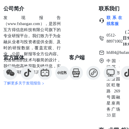
人民币。至于当月至今，已发行388只信用债，累计募集资
公司简介
联系我们
金3760亿元人民币，同比增长18.9%。 * [BBNIIJ] 印尼主权
财富基金丹安塔拉将合并 BRI、BNI、曼迪里银行和 PNM
发现报告
联系在
的资产管理部门，存续实体将是曼迪里投资管理公司 *
（www.fxbaogao.com），是苏州
线客服
[LGELEC] 三星电子2026年第一季度销售额同比增长
互方得信息科技有限公司旗下的
（
9.4%，达到4660亿韩元（约合310亿美元） 万和香港已将其
0512-
专业研报平台。我们致力于为金
日9
在香港大埔Le Mont项目的1,650套单位中约售出80%。
88971002
融从业者与投资者提供全面、及
18
fis@cmbi.com.hk固定收益部 电话：852 3657 6235/ 852 3900
时的研报数据，覆盖宏观、行
0801 作者认证本研究报告内容的主要责任人，就其全部或
hfd04@hufan
业、公司、财报等全方位内容。
官方媒体
客户端
部分内容，保证就本报告所涵盖的证券或发行人而言：(1)
凭借前沿的技术与极简的设计，
中国 ·
所表达的所有观点准确地反 映了他或她对相关证券或发行
我们助您高效获取关键信息，实
江苏 ·
人的个人看法；以及(2)他或她的任何报酬，现在、过去或
现深度洞察与精准决策。
苏州市
将来，均未直接或间接地与其在本报告中表达的特定观点相
工业园
关。此外，作者确认，他或她本人及其关联方（根据香港交
了解更多关于发现报告 >
区旺墩
易所发布的《行为守则》定义）均未参与本报告相关内容的
路269
撰写。 孔证券及期货事务监察委员会 (以下简称“孔监会”)
号圆融
指以下情况：(1) 在本报告发布之日起前30个日历日内曾交
星座商
易本研究报告所涵盖的证券；(2) 在本报告发布之日起后3个
务广场
营业日内将交易本研究报告所涵盖的证券；(3) 担任本报告
33 层
所涵盖的任何香港上市公司的任何职务；以及 (4) 对本报告
所涵盖的任何香港上市公司拥有任何财务利益。 重要披露