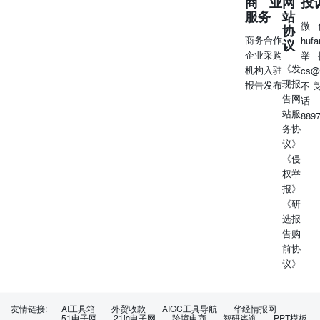
商业
网
投
进行任何证券交易都存在风险。本报告包含的信息可能不适
服务
站
合所有投资者的目的。中银国际（香港）有限公司（以下简
微
协
称“CMBIG M”）不提供个性化投资建议。本报告在准备时
商务合作
huf
议
未考虑个别投资者的投资目标、财务状况或特殊要求。过往
企业采购
举
业绩并不预示未来表现，实际事件可能与报告中包含的内容
《发
机构入驻
cs@
有重大差异。任何投资的价值和回报均不确定，且不保证，
现报
报告发布
不
可能因其依赖于基础资产的表现或其他市场变量因素而波
告网
话
动。CMBIGM建议投资者独立评估特定的投资和策略，并
站服
889
鼓励投资者咨询专业财务顾问，以便做出自己的投资决策。
务协
本报告或其中包含的任何信息均由CMBIGM编制，仅供向
议》
CMBIGM的客户及其附属机构（如有）提供信息之用。本
《侵
报告并非，也不应被视为购买或出售任何证券、证券权益或
权举
进行任何交易的要约或招揽。CMBIGM及其任何附属机
报》
构、股东、代理人、顾问、董事、高管或员工均不对依据本
《研
报告中包含的信息所导致的任何直接或间接损失、损害或费
选报
用承担任何责任。任何使用本报告中包含的信息的人均自行
告购
承担全部风险。 本报告所包含的信息和内容基于对被认为
前协
公开且可靠的信息的分析和解读。CMBIGM已尽其所能确
议》
保其准确性、完整性、及时性或正确性，但不为此提供担
保。CMBIGM以“现状” basis 提供信息、建议和预测。信息
和内容如有更改，恕不另行通知。CMBIGM可能会发布其
友情链接:
AI工具箱
外贸收款
AIGC工具导航
华经情报网
他信息与/或结论与本报告不同的出版物。这些出版物在编
51电子网
21ic电子网
跨境电商
智研咨询
PPT模板