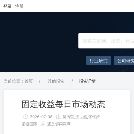
登录
注册
行业研究
公司研
当前位置：首页
/
其他报告
/
报告详情
固定收益每日市场动态
2026-07-08
吴蒨莹,王世超,张钰婧
招银国际
还是郁闷闷啊