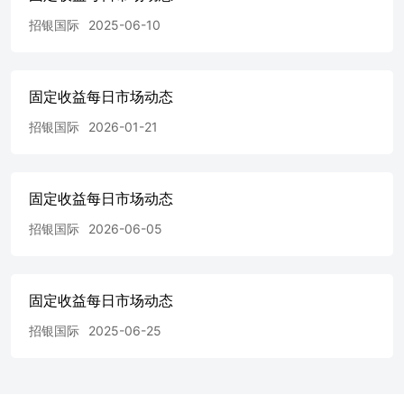
8000亿元人民币，发展使用“南向通”债券作为抵押品的债券
招银国际
2025-06-10
回购业务，以及扩大产品范围，纳入以港元及离岸人民币债
券为标的的产品。 我们相信配额扩大会增强离岸人民币债
券的技术需求。投资者群体已从银行扩展至保险公司、证券
公司、基金管理公司和财富管理机构，据报道，一些大型保
固定收益每日市场动态
险公司已于2026年6月通过南向通开始投资离岸人民币债
招银国际
2026-01-21
券。与银行相比，这些非银行金融机构在配置非国有企业
（SOE）和非中国信用方面通常更具灵活性，因为它们受到
的放贷关系限制较少。在我们看来，非国有企业（SOE）的
中国投资级（IG）信用债很可能是近期的主要受益者。 我
固定收益每日市场动态
们同样期待更广泛的投资者基础和更高的额度将吸引更多发
行人（包括境内和非中国发行人）在离岸人民币债券市场进
招银国际
2026-06-05
行再融资，利用较高的需求以及相较于美元潜在更低的全部
融资成本。2026年上半年，离岸人民币债券发行总额同比增
长32.6%，达到588.8亿元人民币。我们预计2026年下半年离
固定收益每日市场动态
岸人民币债券发行总额将继续增长，同时发行人结构将更加
多元化，投资者参与度也将更广。2026年上半年快手科技、
招银国际
2025-06-25
京东、阳光电源和新加坡航空等发行人的首只离岸人民币债
券发行进一步证明了离岸人民币债券市场持续的行业和区域
多元化。 离岸亚洲新发行（管道） 新闻与市场行情 • 关于
陆上首次发行，昨日发行了119只信用债，总额为1360亿元