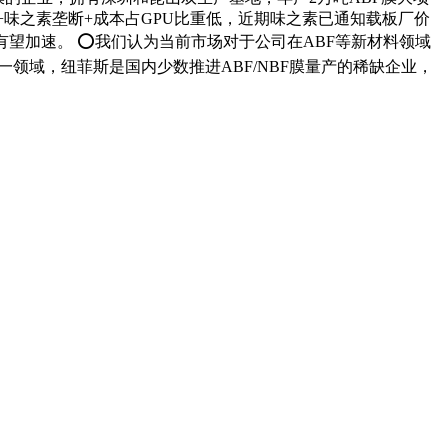
+味之素垄断+成本占GPU比重低，近期味之素已通知载板厂价
有望加速。 ⭕我们认为当前市场对于公司在ABF等新材料领域
一领域，纽菲斯是国内少数推进ABF/NBF膜量产的稀缺企业，