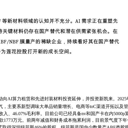
I算力租赁和先进封装材料投资延伸，并投资新凯来。2025年公司收
景气，主要系新型调味大单品销量增长、电商等toC渠道开拓以及管
、46.07%毛利率。目前公司已经具备nv和国产卡在内5000p算
款1773万元。前两年减值和财务成本拖累利润，目前景气度下年化
取得深圳纽菲斯46%的股权。纽菲斯是国内少数量产ABF类胶