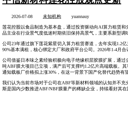
2026-07-08
未知机构
yuannauy
莲花控股以食品制造为基本盘，通过投资驱动向AI算力租赁和先进封
品主业在行业景气度低迷时期依旧保持高景气，主要系新型调味
公司23年通过旗下莲花紫星切入算力租赁赛道，去年实现1.2亿元收
90%基本满租，核心绑定大厂和政府平台公司。2026年1-4月
公司借鉴日本味之素经验积极向电子绝缘积层胶膜扩展，通过公
吨ABF膜大项目已立项，满产后可支撑约1.2亿片高端载板。
通知载板厂价格拟上涨30%，在这一背景下国产化替代趋势有望
我们认为当前市场对于公司在ABF等新材料领域的认知并不充分
斯是国内少数推进ABF/NBF膜量产的稀缺企业，持续看好