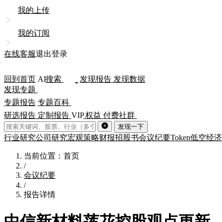
我的上传
我的订阅
在线客服
退出登录
回到首页
AI
搜索
发现报告
发现数据
发现专题
专题报告
专题百科
研选报告
定制报告
VIP
权益
付费社群
发现一下
行业研究
公司研究
宏观策略
财报
招股书
会议纪要
Token
低空经济
当前位置：首页
/
会议纪要
/
报告详情
中信新材料莲花控股观点更新