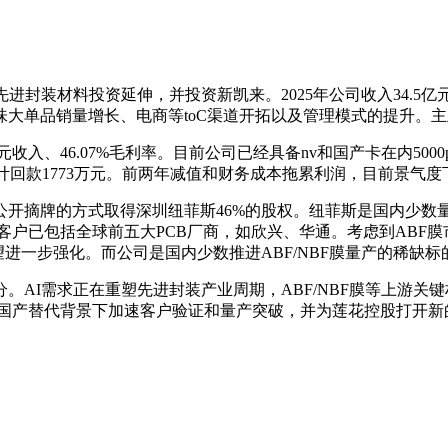
装材料投资延伸，并投资新凯来。2025年公司收入34.5亿元，同比
大单品销量增长、电商等toC渠道开拓以及管理模式的提升。主业
入、46.07%毛利率。目前公司已经具备nv和国产卡在内5000
合计回款1773万元。前两年减值和财务成本拖累利润，目前景气度下
开摘牌的方式取得深圳纽菲斯46%的股权。纽菲斯是国内少数量
其客户已包括全球前五大PCB厂商，如欣兴、华通。考虑到ABF
进一步强化。而公司是国内少数推进ABF/NBF膜量产的稀缺
。AI需求正在重塑先进封装产业周期，ABF/NBF膜等上游
其在国产替代背景下加速客户验证和量产突破，并为莲花控股打开