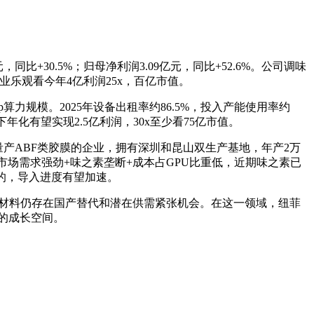
+30.5%；归母净利润3.09亿元，同比+52.6%。公司调味
乐观看今年4亿利润25x，百亿市值。
p算力规模。2025年设备出租率约86.5%，投入产能使用率约
年化有望实现2.5亿利润，30x至少看75亿市值。
产ABF类胶膜的企业，拥有深圳和昆山双生产基地，年产2万
膜市场需求强劲+味之素垄断+成本占GPU比重低，近期味之素已
标的，导入进度有望加速。
关键材料仍存在国产替代和潜在供需紧张机会。在这一领域，纽菲
新的成长空间。