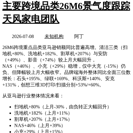
主要跨境品类26M6景气度跟踪
天风家电团队
2026-07-08
未知机构
阿丁
26M6跨境重点品类亚马逊销额同比普遍高增。清洁三类（扫
地机+80%、洗地机+182%、割草机+207%）与安防
（+49%）、影音（+74%）较上月大幅回升，
NAS（+46%）、小充（+29%）稳增，仅中大充（-15%）仍
负、但降幅较上月大幅收窄。品牌端海外整体同比全面三位数
增长：石头+195%、绿联+169%、科沃斯+140%、安克
+131%，创想三维3D打印/扫描分别+53%/+60%。
从亚马逊行业整体情况来看：
扫地机+80%（上月-30%，由负转正大幅回升）
洗地机+182%（上月+11%）
割草机+207%（上月+17%）
NAS+46%（上月+39%）
小充+29%（上月+15%）