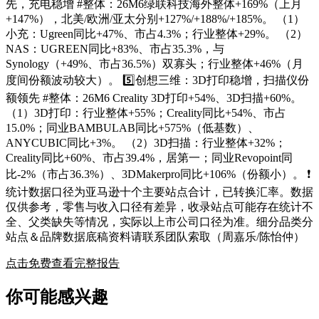
先，充电稳增 #整体：26M6绿联科技海外整体+169%（上月
+147%），北美/欧洲/亚太分别+127%/+188%/+185%。 （1）
小充：Ugreen同比+47%、市占4.3%；行业整体+29%。 （2）
NAS：UGREEN同比+83%、市占35.3%，与
Synology（+49%、市占36.5%）双寡头；行业整体+46%（月
度间份额波动较大）。 5️⃣创想三维：3D打印稳增，扫描仪份
额领先 #整体：26M6 Creality 3D打印+54%、3D扫描+60%。
（1）3D打印：行业整体+55%；Creality同比+54%、市占
15.0%；同业BAMBULAB同比+575%（低基数）、
ANYCUBIC同比+3%。 （2）3D扫描：行业整体+32%；
Creality同比+60%、市占39.4%，居第一；同业Revopoint同
比-2%（市占36.3%）、3DMakerpro同比+106%（份额小）。 ❗
统计数据口径为亚马逊十个主要站点合计，已转换汇率。数据
仅供参考，零售与收入口径有差异，收录站点可能存在统计不
全、父类缺失等情况，实际以上市公司口径为准。细分品类分
站点＆品牌数据底稿资料请联系团队索取（周嘉乐/陈怡仲）
点击免费查看完整报告
你可能感兴趣