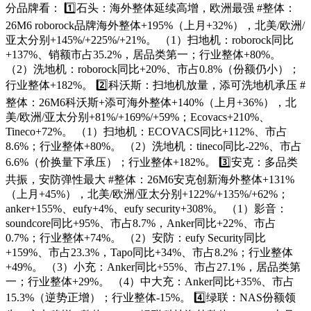
分品牌看： 1️⃣石头：海外整体延续高增，欧洲最强 #整体：
26M6 roborock品牌海外整体+195%（上月+32%），北美/欧洲/
亚太分别+145%/+225%/+21%。 （1）扫地机：roborock同比
+137%、销额市占35.2%，居品类第一；行业整体+80%。
（2）洗地机：roborock同比+20%、市占0.8%（份额仍小）；
行业整体+182%。 2️⃣科沃斯：扫地机放量，添可洗地机承压 #
整体：26M6科沃斯+添可海外整体+140%（上月+36%），北
美/欧洲/亚太分别+81%/+169%/+59%；Ecovacs+210%、
Tineco+72%。 （1）扫地机：ECOVACS同比+112%、市占
8.6%；行业整体+80%。 （2）洗地机：tineco同比-22%、市占
6.6%（价换量下承压）；行业整体+182%。 3️⃣安克：多品类
共振，安防弹性最大 #整体：26M6安克创新海外整体+131%
（上月+45%），北美/欧洲/亚太分别+122%/+135%/+62%；
anker+155%、eufy+4%、eufy security+308%。 （1）影音：
soundcore同比+95%、市占8.7%，Anker同比+22%、市占
0.7%；行业整体+74%。 （2）安防：eufy Security同比
+159%、市占23.3%，Tapo同比+34%、市占8.2%；行业整体
+49%。 （3）小充：Anker同比+55%、市占27.1%，居品类第
一；行业整体+29%。 （4）中大充：Anker同比+35%、市占
15.3%（逆势正增）；行业整体-15%。 4️⃣绿联：NAS份额领