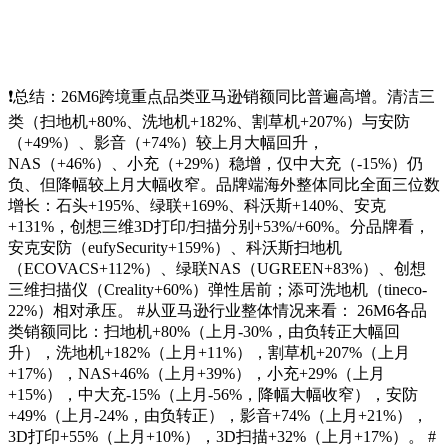
❗总结：26M6跨境重点品类亚马逊销额同比普遍高增。清洁三
类（扫地机+80%、洗地机+182%、割草机+207%）与安防
（+49%）、影音（+74%）较上月大幅回升，
NAS（+46%）、小充（+29%）稳增，仅中大充（-15%）仍
负、但降幅较上月大幅收窄。品牌端海外整体同比全面三位数
增长：石头+195%、绿联+169%、科沃斯+140%、安克
+131%，创想三维3D打印/扫描分别+53%/+60%。分品牌看，
安克安防（eufySecurity+159%）、科沃斯扫地机
（ECOVACS+112%）、绿联NAS（UGREEN+83%）、创想
三维扫描仪（Creality+60%）弹性居前；添可洗地机（tineco-
22%）相对承压。 #从亚马逊行业整体情况来看： 26M6各品
类销额同比：扫地机+80%（上月-30%，由负转正大幅回
升），洗地机+182%（上月+11%），割草机+207%（上月
+17%），NAS+46%（上月+39%），小充+29%（上月
+15%），中大充-15%（上月-56%，降幅大幅收窄），安防
+49%（上月-24%，由负转正），影音+74%（上月+21%），
3D打印+55%（上月+10%），3D扫描+32%（上月+17%）。 #