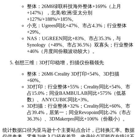
整体：26M6绿联科技海外整体+169%（上月
+147%），北美/欧洲/亚太分别
+127%/+188%/+185%。
小充：Ugreen同比+47%、市占4.3%；行业整体
+29%。
NAS：UGREEN同比+83%、市占35.3%，与
Synology（+49%、市占36.5%）双寡头；行业整体
+46%（月度间份额波动较大）。
创想三维：3D打印稳增，扫描仪份额领先
整体：26M6 Creality 3D打印+54%、3D扫描
+60%。
3D打印：行业整体+55%；Creality同比+54%、市
占15.0%；同业BAMBULAB同比+575%（低基
数）、ANYCUBIC同比+3%。
3D扫描：行业整体+32%；Creality同比+60%、市
占39.4%，居第一；同业Revopoint同比-2%（市占
36.3%）、3DMakerpro同比+106%（份额小）。
统计数据口径为亚马逊十个主要站点合计，已转换汇率。数据
仅供参考，零售与收入口径有差异，收录站点可能存在统计不