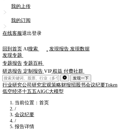
我的上传
我的订阅
在线客服
退出登录
回到首页
AI
搜索
发现报告
发现数据
发现专题
专题报告
专题百科
研选报告
定制报告
VIP
权益
付费社群
发现一下
行业研究
公司研究
宏观策略
财报
招股书
会议纪要
Token
低空经济
十五五
AIGC
大模型
当前位置：首页
/
会议纪要
/
报告详情