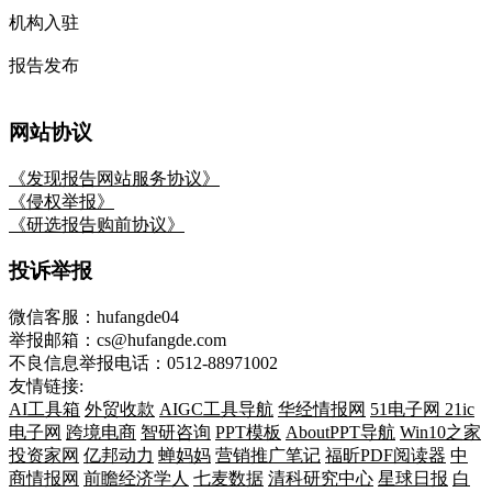
机构入驻
报告发布
网站协议
《发现报告网站服务协议》
《侵权举报》
《研选报告购前协议》
投诉举报
微信客服：hufangde04
举报邮箱：cs@hufangde.com
不良信息举报电话：0512-88971002
友情链接:
AI工具箱
外贸收款
AIGC工具导航
华经情报网
51电子网
21ic
电子网
跨境电商
智研咨询
PPT模板
AboutPPT导航
Win10之家
投资家网
亿邦动力
蝉妈妈
营销推广笔记
福昕PDF阅读器
中
商情报网
前瞻经济学人
七麦数据
清科研究中心
星球日报
白