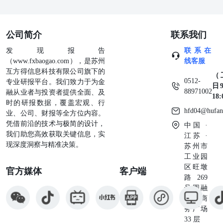
公司简介
联系我们
发现报告
联系在
（www.fxbaogao.com），是苏州
线客服
互方得信息科技有限公司旗下的
（
0512-
专业研报平台。我们致力于为金
日9
88971002
融从业者与投资者提供全面、及
18
时的研报数据，覆盖宏观、行
hfd04@hufan
业、公司、财报等全方位内容。
凭借前沿的技术与极简的设计，
中国 ·
我们助您高效获取关键信息，实
江苏 ·
现深度洞察与精准决策。
苏州市
工业园
区旺墩
官方媒体
客户端
路269
号圆融
星座商
务广场
33 层