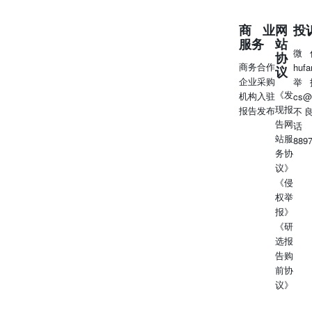
商业
网
投
服务
站
微
协
商务合作
huf
议
企业采购
举
《发
机构入驻
cs@
现报
报告发布
不
告网
话
站服
889
务协
议》
《侵
权举
报》
《研
选报
告购
前协
议》