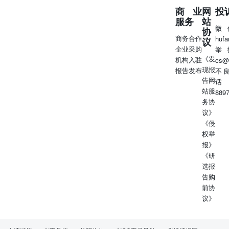
商业
网
投
服务
站
微
协
商务合作
huf
议
企业采购
举
《发
机构入驻
cs@
现报
报告发布
不
告网
话
站服
889
务协
议》
《侵
权举
报》
《研
选报
告购
前协
议》