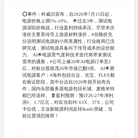
⭕事件：科威尔宣布，自2026年7月15日起，
电源价格上调5%-10%。 🌟过去3年，测试电
源深陷价格战，行业盈利持续承压。尽管本次
涨价主要系传导上游原材料涨价，#但顺价充
分说明测试电源的小而美属性，行业格局已洗
牌完成，测试电源具备向下传导成本的议价能
力。 AI🌟电源景气度和技术迭代将带来测试
需求的通胀，#公司上修26年AI电源订单至2
亿，对标台股致茂26年市值已翻3倍。 AI🌟测
试电源客户：#海外包括台达、光宝、FLEX都
在验证阶段，其中台达自2020年就开始有合
作，国内头部服务器电源包括长城、麦格米特
都已经送样。 🧧盈利预测：预计26-27年净利
润1、1.7亿元，对应当前PE 63X、37X，公司
卡位优，主业新能源利润反转&aidc突破，当
前位置强烈推荐！
⭕事件：科威尔宣布，自2026年7月15日起，电源价格上调