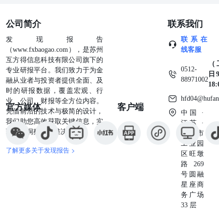
公司简介
联系我们
发现报告
联系在
（www.fxbaogao.com），是苏州
线客服
互方得信息科技有限公司旗下的
（
0512-
专业研报平台。我们致力于为金
日9
88971002
融从业者与投资者提供全面、及
18
时的研报数据，覆盖宏观、行
hfd04@hufan
业、公司、财报等全方位内容。
官方媒体
客户端
凭借前沿的技术与极简的设计，
中国 ·
我们助您高效获取关键信息，实
江苏 ·
现深度洞察与精准决策。
苏州市
工业园
了解更多关于发现报告 >
区旺墩
路269
号圆融
星座商
务广场
33 层