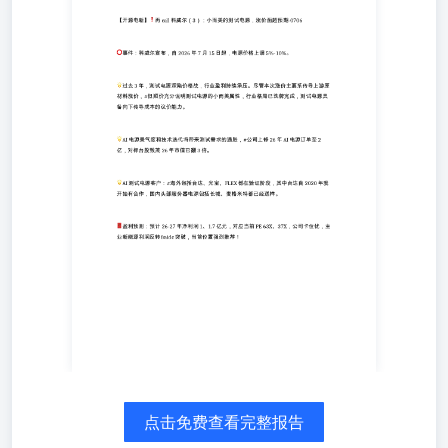
5%-10%。 🌟过去3年，测试电源深陷价格战，行业盈利持
续承压。尽管本次涨价主要系传导上游原材料涨价，#但顺
价充分说明测试电源的小而美属性，行业格局已洗牌完成，
测试电源具备向下传导成本的议价能力。 AI🌟电源景气度
和技术迭代将带来测试需求的通胀，#公司上修26年AI电源
订单至2亿，对标台股致茂26年市值已翻3倍。 AI🌟测试电
源客户：#海外包括台达、光宝、FLEX都在验证阶段，其
中台达自2020年就开始有合作，国内头部服务器电源包括长
城、麦格米特都已经送样。 🧧盈利预测：预计26-27年净利
润1、1.7亿元，对应当前PE 63X、37X，公司卡位优，主业
新能源利润反转&aidc突破，当前位置强烈推荐！
点击免费查看完整报告