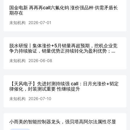
国金电新 再再再call六氟化钨 涨价强品种 供需矛盾长
期存在
未知机构
2026-07-01
脱水研报丨集体涨价+5月销量再超预期，挖机企业竞
争力持续验证，销量优势正持续转化为盈利优势；
PCB 油墨“小而美”赛道，AI+汽车电子..-20260607
未知机构
2026-06-08
【天风电子】先进封测持续强 call：日月光涨价+韬定
律催化，封装测试重要 性继续提升
未知机构
2026-07-10
小而美的智能控制器龙头，强贝塔高阿尔法属性尽显