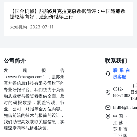
【国金机械】船舶6月克拉克森数据简评：中国造船数
据继续向好，造船价继续上行
未知机构
2023-07-11
公司简介
联系我们
发现报告
联系在
（www.fxbaogao.com），是苏州
线客服
互方得信息科技有限公司旗下的
（
0512-
专业研报平台。我们致力于为金
日9
88971002
融从业者与投资者提供全面、及
18
时的研报数据，覆盖宏观、行
hfd04@hufan
业、公司、财报等全方位内容。
凭借前沿的技术与极简的设计，
中国 ·
我们助您高效获取关键信息，实
江苏 ·
现深度洞察与精准决策。
苏州市
工业园