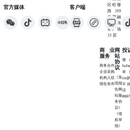
区旺墩
官方媒体
客户端
路269
号圆融
星座商
务广场
33 层
商业
网
投
服务
站
微
协
商务合作
huf
议
企业采购
举
《发
机构入驻
cs@
现报
报告发布
不
告网
话
站服
889
务协
议》
《侵
权举
报》