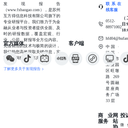
发现报告
联系在
（www.fxbaogao.com），是苏州
线客服
互方得信息科技有限公司旗下的
（
0512-
专业研报平台。我们致力于为金
日9
88971002
融从业者与投资者提供全面、及
18
时的研报数据，覆盖宏观、行
hfd04@hufan
业、公司、财报等全方位内容。
官方媒体
客户端
凭借前沿的技术与极简的设计，
中国 ·
我们助您高效获取关键信息，实
江苏 ·
现深度洞察与精准决策。
苏州市
工业园
了解更多关于发现报告 >
区旺墩
路269
号圆融
星座商
务广场
33 层
商业
网
投
服务
站
微
协