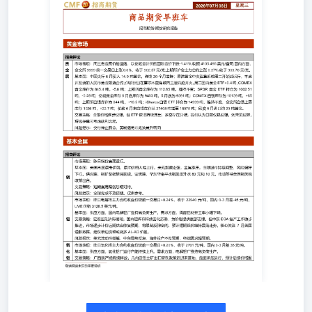
评论 黑色产业 农产品市场 能源化工 招商期货研究团队 王
思然(投资咨询从业资格证书编号：Z0017486)徐世伟(投资
咨询从业资格证书编号：Z0001836)王真军(投资咨询从业资
格证书编号：Z0010289)李国洲(投资咨询从业资格证书编
号：Z0020532)吕杰(投资咨询从业资格证书编号：
Z0012822)安婧(投资咨询从业资格证书编号：Z0016777)赵
嘉瑜(投资咨询从业资格证书编号：Z0016776)马芸(投资咨
询从业资格证书编号：Z0018708)马幼元(投资咨询从业资格
证书编号：Z0018356)游洋(投资咨询从业资格证书编号：
Z0019846)朱志鹏(投资咨询从业资格证书编号：Z0019924)
曹澄(投资咨询从业资格证书编号：Z0021223) 重要声明 本
报告由招商期货有限公司（以下简称“本公司”）编制，本公
司具有中国证监会许可的期货投资咨询业务资格（证监许可
【2011】1291号）。《证券期货投资者适当性管理办法》于
2017年7月1日起正式实施，本报告发布的观点和信息仅供经
招商期货有限公司评估风险承受能力为C3及C3以上类别的
投资者参考。若您的风险承受能力不满足上述条件，请取消
订阅、接收或使用本研报中的任何信息。请您审慎考察金融
产品或服务的风险及特征，根据自身的风险承受能力自行作
出投资决定并自主承担投资风险。 本报告基于合法取得的
信息，但招商期货对这些信息的准确性和完整性不作任何保
证。本报告所包含的分析基于各种假设，不同假设可能导致