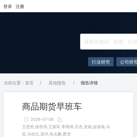
登录
注册
行业研究
公司研
当前位置：首页
/
其他报告
/
报告详情
商品期货早班车
2026-07-08
王思然,徐世伟,王真军,李国洲,吕杰,安婧,赵嘉瑜,马
芸,马幼元,游洋,朱志鹏,曹澄