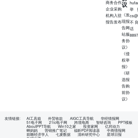
商务合作
huf
议
企业采购
举
《发
机构入驻
cs@
现报
报告发布
不
告网
话
站服
889
务协
议》
《侵
权举
报》
《研
选报
告购
前协
议》
友情链接:
AI工具箱
外贸收款
AIGC工具导航
华经情报网
51电子网
21ic电子网
跨境电商
智研咨询
PPT模板
AboutPPT导航
Win10之家
投资家网
亿邦动力
蝉妈妈
营销推广笔记
福昕PDF阅读器
中商情报网
前瞻经济学人
七麦数据
清科研究中心
星球日报