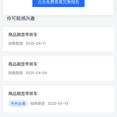
点击免费查看完整报告
分析结果出现重大不同。报告中的内容和意见仅供参考，并
不构成对所述品种买卖的出价或对任何人的投资建议，招商
期货不会因接收人收到此报告而视他们为其客户。投资者据
你可能感兴趣
此作出的任何投资决策与本公司、本公司员工无关。 市场
有风险，投资需谨慎。投资者不应将本报告作为投资决策的
唯一参考因素，亦不应认为本报告可取代自己的判断。除法
商品期货早班车
律或规则规定必须承担的责任外，招商期货及其员工不对使
招商期货
2025-04-11
用本报告及其内容所引发的任何直接或间接损失负任何责
任。 本报告版权归招商期货所有，未经招商期货事先书面
许可，任何机构和个人均不得以任何形式翻版、复制、引用
或转载。
商品期货早班车
招商期货
2025-04-09
商品期货早班车
有色金属
招商期货
2025-05-14