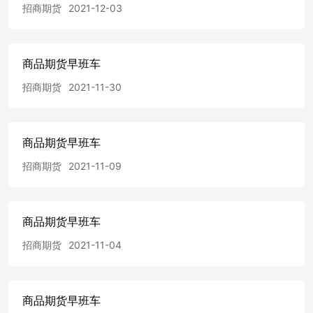
容和意见仅供参考，并不构成对所述品种买卖的出价或对任
招商期货
2021-12-03
何人的投资建议，招商期货不会因接收人收到此报告而视他
们为其客户。投资者据此作出的任何投资决策与本公司、本
公司员工无关。 市场有风险，投资需谨慎。投资者不应将
商品期货早班车
本报告作为投资决策的唯一参考因素，亦不应认为本报告可
取代自己的判断。除法律或规则规定必须承担的责任外，招
招商期货
2021-11-30
商期货及其员工不对使用本报告及其内容所引发的任何直接
或间接损失负任何责任。 转载。
商品期货早班车
招商期货
2021-11-09
商品期货早班车
招商期货
2021-11-04
商品期货早班车