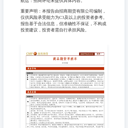
航运：招商评论未提供具体内容。
重要声明：本报告由招商期货有限公司编制，
仅供风险承受能力为C3及以上的投资者参考。
报告基于合法信息，但准确性不保证，不构成
投资建议，投资者需自行承担风险。
招商期货 黄金市场 招商评论 贵金属市场表现：周五国际贵
金属市场小幅走弱；消息面，德国大选投票结束，出口民调
显示联盟党领先，得票率29%，总理朔尔茨所在社民党得票
率16%。数据方面，美国服务业PMI意外萎缩、创两年多新
低，制造业扩张超预期；密歇根消费者长期通胀预期飙升至
3.5%，创1995年以来新高，消费者信心低迷。库存数据方
面，印度1月白银进口700吨左右，继续好于预期；上期所白
银前一交易日库存增加4吨至1275吨，金交所白银库存上周
增加36吨1278吨，伦敦1月库存减少2000吨至23746吨，预计
主要流向美国。国内光伏下游需求由于春节开工偏低，整体
白银需求偏弱，同时国家光伏政策可能使得光伏装机增速放
缓，预计今年白银供需可能逆转，操作上，考虑逢高沽空白
银或者做多金银比。风险点：经济超预期衰退 基本金属 招
商评论 黑色产业 农产品市场 能源化工 航运 招商期货研究