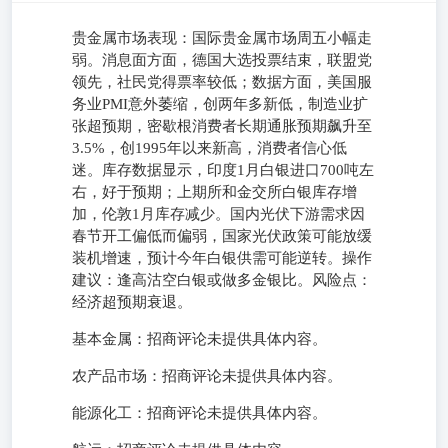
贵金属市场表现：国际贵金属市场周五小幅走
弱。消息面方面，德国大选投票结束，联盟党
领先，社民党得票率较低；数据方面，美国服
务业PMI意外萎缩，创两年多新低，制造业扩
张超预期，密歇根消费者长期通胀预期飙升至
3.5%，创1995年以来新高，消费者信心低
迷。库存数据显示，印度1月白银进口700吨左
右，好于预期；上期所和金交所白银库存增
加，伦敦1月库存减少。国内光伏下游需求因
春节开工偏低而偏弱，国家光伏政策可能放缓
装机增速，预计今年白银供需可能逆转。操作
建议：逢高沽空白银或做多金银比。风险点：
经济超预期衰退。
基本金属：招商评论未提供具体内容。
农产品市场：招商评论未提供具体内容。
能源化工：招商评论未提供具体内容。