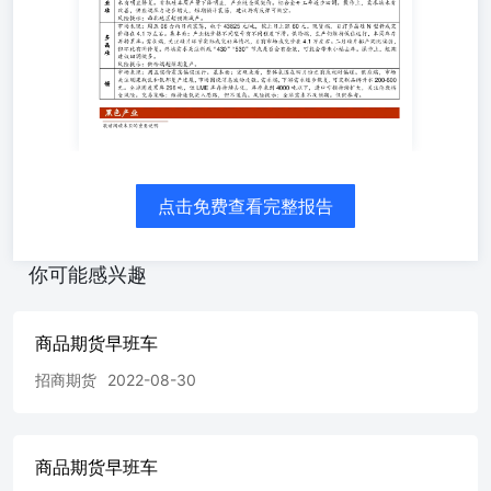
团队 王思然(投资咨询从业资格证书编号：Z0017486)徐世
伟(投资咨询从业资格证书编号：Z0001836)王真军(投资咨
询从业资格证书编号：Z0010289)李国洲(投资咨询从业资格
证书编号：Z0020532)吕杰(投资咨询从业资格证书编号：
Z0012822)安婧(投资咨询从业资格证书编号：Z0016777)赵
嘉瑜(投资咨询从业资格证书编号：Z0016776)马芸(投资咨
询从业资格证书编号：Z0018708)马幼元(投资咨询从业资格
证书编号：Z0018356)游洋(投资咨询从业资格证书编号：
Z0019846)朱志鹏(投资咨询从业资格证书编号：Z0019924)
点击免费查看完整报告
重要声明 本报告由招商期货有限公司（以下简称“本公
司”）编制，本公司具有中国证监会许可的期货投资咨询业
务资格（证监许可【2011】1291号）。《证券期货投资者适
你可能感兴趣
当性管理办法》于2017年7月1日起正式实施，本报告发布的
观点和信息仅供经招商期货有限公司评估风险承受能力为
C3及C3以上类别的投资者参考。若您的风险承受能力不满
商品期货早班车
足上述条件，请取消订阅、接收或使用本研报中的任何信
招商期货
2022-08-30
息。请您审慎考察金融产品或服务的风险及特征，根据自身
的风险承受能力自行作出投资决定并自主承担投资风险。
本报告基于合法取得的信息，但招商期货对这些信息的准确
性和完整性不作任何保证。本报告所包含的分析基于各种假
商品期货早班车
设，不同假设可能导致分析结果出现重大不同。报告中的内