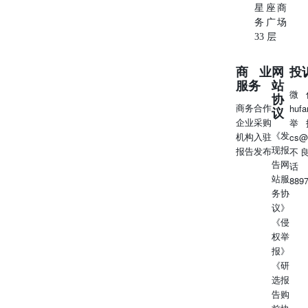
星座商
务广场
33 层
商业
网
投
服务
站
微
协
商务合作
huf
议
企业采购
举
《发
机构入驻
cs@
现报
报告发布
不
告网
话
站服
889
务协
议》
《侵
权举
报》
《研
选报
告购