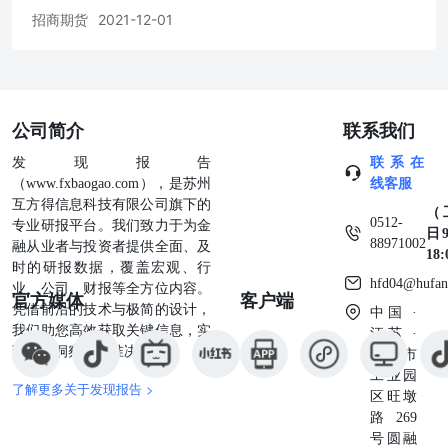
招商期货
2021-12-01
公司简介
联系我们
发现报告
联系在
（www.fxbaogao.com），是苏州
线客服
互方得信息科技有限公司旗下的
（
0512-
专业研报平台。我们致力于为金
日9
88971002
融从业者与投资者提供全面、及
18
时的研报数据，覆盖宏观、行
hfd04@hufan
业、公司、财报等全方位内容。
官方媒体
客户端
凭借前沿的技术与极简的设计，
中国 ·
我们助您高效获取关键信息，实
江苏 ·
现深度洞察与精准决策。
苏州市
工业园
了解更多关于发现报告 >
区旺墩
路269
号圆融