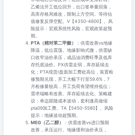
乙烯法开工低位回升，出口签单量回落，
高库存格局难改，限制上方空间。等待估
值修复反弹空配。V【4350-4600】。风
险提示：宏观系统性风险，宏观政策超预
期。
PTA（精对苯二甲酸）
：供需改善vs地缘
降温，低位震荡。地缘影响式微，供需缺
口收窄油价承压，成品油消费旺季及低库
存托底油价。PX供需走弱，库存延续去
化；PTA现货/盘面加工费处高位，装置检
修预期兑现，开工大幅下行至59.6%，7
月检修量较高，开工负荷有望维持低位；
需求端略有改善。库存延续去化。策略建
议：单边跟随成本波动，套利逢高做缩
pta09加工费。TA【5450-5580】。风险
提示：地缘波动超预期。
MEG（乙二醇）
：供需改善vs进口预期
改善，承压运行。地缘缓和油价承压，