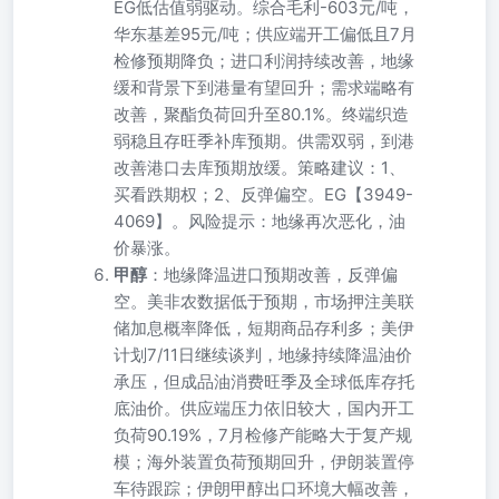
EG低估值弱驱动。综合毛利-603元/吨，
华东基差95元/吨；供应端开工偏低且7月
检修预期降负；进口利润持续改善，地缘
缓和背景下到港量有望回升；需求端略有
改善，聚酯负荷回升至80.1%。终端织造
弱稳且存旺季补库预期。供需双弱，到港
改善港口去库预期放缓。策略建议：1、
买看跌期权；2、反弹偏空。EG【3949-
4069】。风险提示：地缘再次恶化，油
价暴涨。
甲醇
：地缘降温进口预期改善，反弹偏
空。美非农数据低于预期，市场押注美联
储加息概率降低，短期商品存利多；美伊
计划7/11日继续谈判，地缘持续降温油价
承压，但成品油消费旺季及全球低库存托
底油价。供应端压力依旧较大，国内开工
负荷90.19%，7月检修产能略大于复产规
模；海外装置负荷预期回升，伊朗装置停
车待跟踪；伊朗甲醇出口环境大幅改善，