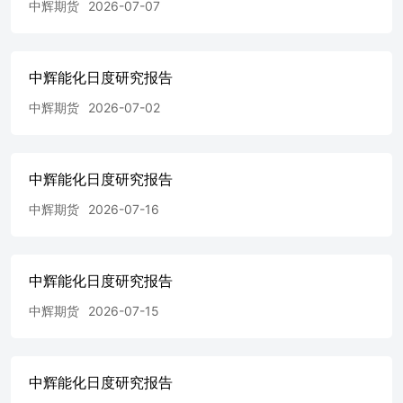
高位,装置检修预期兑现,开工大幅下行(截至7/3日负荷降至
中辉期货
2026-07-07
59.6%,环比-8.3pct)，7月装置检修量整体较高，开工负荷有
望维持低位(虹港石化1#、3#，台化兴业、嘉兴石化、中泰
石化、山东威化检修；仪征化纤、逸盛大连、逸盛海南7月
中辉能化日度研究报告
有检修/重启计划;海外变动不大)；需求端略有改善(聚酯、
织造开工止跌)。库存延续去化。 策略建议：单边跟随成本
中辉期货
2026-07-02
波动，套利逢高做缩pta09加工费。TA【5450-5580】 风险
提示：地缘波动超预期 MEG：供需改善vs进口预期改善，
承压运行 基本逻辑 地缘缓和油价承压，EG低估值弱驱动；
估值方面，综合毛利-603元/吨,华东基差95(-48)元/吨;供应
中辉能化日度研究报告
端方面，近期油升煤降,整体开工偏低且7月检修偏高预期降
中辉期货
2026-07-16
负(扬子石化、中石化武汉推迟重启，盛虹炼化、内蒙古兖
矿、正达凯、红四方停车检修;海外装置略有提负，台湾南
亚3#、伊朗farsa、美国indorama提负)；进口利润持续改善,
地缘缓和背景下到港量有望回升；需求端略有改善，国内聚
中辉能化日度研究报告
酯负荷止跌回升至80.1%(前值78.9%，环比+1.2pct)。与此
同时，终端织造弱稳且存旺季补库预期。综合来看，乙二醇
中辉期货
2026-07-15
供需双弱,到港改善港口去库预期放缓。 策略建议：1、买
看跌期权；2、反弹偏空。EG【3949-4069】 风险提示：地
缘再次恶化，油价暴涨。 甲醇：地缘降温进口预期改善，
反弹偏空 基本面情况 宏观及地缘方面，美非农数据大幅低
中辉能化日度研究报告
于市场预期，市场押注美联储加息概率降低，短期商品存利