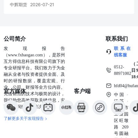
本面情况 相较其他能化品种，地缘对国内尿素价格影响较
中辉期货
2026-07-21
小。关注尿素出口政策对盘面的影响。估值方面，尿素综合
利润14.35(-15.09)元/吨，山东基差66(-11)元/吨；关注固定
床利润对盘面价格的支撑。驱动方面，供应端压力预期抬
升，上周尿素产能利用率90.02%(-0.3pct)，日产21.36万吨处
同期高位。本周前后复产企业较多(新疆青松、灵谷化工、
公司简介
联系我们
金昌能化、新疆新翼、山东联盟、靖远煤业)，7月底前，尿
素产能利用率预计维持高位。需求端暂无利多，农需用肥偏
发现报告
联系在
弱(夏季追肥启动在即)；工业需求偏弱，其中复合肥、三聚
（www.fxbaogao.com），是苏州
线客服
氰胺开工下滑且处同期低位。尿素厂库同期偏高，仓单快速
互方得信息科技有限公司旗下的
（
增加。综合来看，尿素基本面宽松，前期氮肥协会自律性政
0512-
专业研报平台。我们致力于为金
日9
策对盘面影响有限，关注尿素出口政策的变动。 策略建
88971002
融从业者与投资者提供全面、及
18
议：反弹偏空。UR【1725-1755】 风险提示：出口政策加
时的研报数据，覆盖宏观、行
hfd04@hufan
码，外需超预期；夏季用肥前置 烧碱：低位震荡 期现市场
业、公司、财报等全方位内容。
官方媒体
客户端
SH07基差为-70元/吨，SH91为-125元/吨 基本逻辑 企业开始
凭借前沿的技术与极简的设计，
中国 ·
亏损，成本支撑好转，空单阶段性止盈。近期基本面供需双
我们助您高效获取关键信息，实
江苏 ·
弱，开工压缩至同期低位，但需求偏弱，厂库库存为50万
现深度洞察与精准决策。
苏州市
吨，连续2周累库。液氯价格走弱，带动山东ECU压缩
工业园
了解更多关于发现报告 >
至-197元/吨，成本支撑走强。不过氧化铝大厂下调现货采
区旺墩
购价，盘面升水现货，限制反弹空间。等待估值修复反弹空
路269
配。SH【1850-1950】 风险提示 液氯暴跌，装置检修超预
号圆融