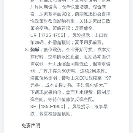
厂库同期偏高，仓单快速增加。综合来
看，尿素基本面宽松，前期氮肥协会自律
性政策对盘面影响有限，关注尿素出口政
策的变动。策略建议：反弹偏空。
UR【1725-1755】。风险提示：出口政
策加码，外需超预期；夏季用肥前置。
烧碱
：低位震荡。企业开始亏损，成本支
撑好转，空单阶段性止盈。近期基本面供
需双弱，开工压缩至同期低位，但需求偏
弱，厂库库存为50万吨，连续2周累库。
液氯价格走弱，带动山东ECU压缩至-197
元/吨，成本支撑走强。不过氧化铝大厂
下调现货采购价，盘面升水现货，限制反
弹空间。等待估值修复反弹空配。
SH【1850-1950】。风险提示：液氯暴
跌，装置检修超预期。
免责声明