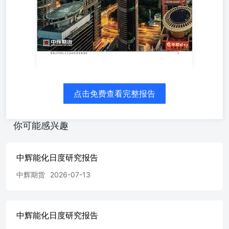
强，多单持有。L【6900-7200】 风险提示 关注原油及煤炭
价格走势、新增产能投放进度。 PP：震荡偏强 期现市场
PP09基差为617元/吨；PP91价差为407元/吨。 基本逻辑 油
价止跌反弹，台风导致装置计划外检修增加，强基差格局下
盘面易涨难跌。当前产能利用率为67%，仍处于绝对低位。
BOPP等加工利润虽然显著修复，但订单依旧维持偏弱，下
游维持低开工，关注后续订单跟进情况。短期低库存强基差
对盘面有支撑，多单持有。PP【7350-7650】 风险提示 宏
观政策超预期，关注原油及煤炭价格走势，新增产能投放进
点击免费查看完整报告
度。 期现市场 V09基差为-106元/吨，V91价差为-141元/
吨。 基本逻辑 电石价格回落，不过西北氯碱一体化利润仍
处于低位叠加地缘再度升温，空单止盈。近期内蒙限电紧张
你可能感兴趣
带动电石价格快速反弹，山东及西北氯碱一体化利润压缩至
历史低位，底部成本支撑好转，空单止盈。供需层面看，乙
烯法开工低位回升，出口签单量回落，高库存格局难改，限
中辉能化日度研究报告
制上方空间。等待估值修复反弹空配。V【4350-4600】 风
中辉期货
2026-07-13
险提示 宏观系统性风险，宏观政策超预期。 PTA：供需改
善vs地缘降温，低位震荡 基本逻辑 宏观及地缘方面，地缘
影响式微,供需缺口收窄油价承压,成品油消费旺季及低库存
托底油价。就聚酯链而言，PX供需走弱，PXN及短流程利
中辉能化日度研究报告
润压缩，库存延续去化；中游PTA现货/盘面加工费处同期