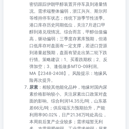
密切跟踪伊朗甲醇装置开停车及到港量情
况。需求端整体偏弱，浙江兴兴、斯尔邦
等维持停车状态；传统下游季节性淡季。
港口库存历史同期低位，关注7月进口甲
醇到港兑现情况。综合而言，甲醇估值偏
高，驱动偏弱；三季度存累库预期，但港
口低库存对盘面有一定支撑，若进口货源
到港量超预期，盘面有望走出第二轮下跌
行情。策略建议：1、买看跌期权；2、反
弹加空；3、逢低做多MTO-09利润。
MA【2348-2408】。风险提示：地缘风
险再次提升。
尿素
：相较其他能化品种，地缘对国内尿
素价格影响较小。关注尿素出口政策对盘
面的影响。综合利润14.35元/吨，山东基
差66元/吨；供应端压力预期抬升，产能
利用率90.02%，日产21.36万吨处高位，
本周前后复产企业较多；需求端暂无利
多，农需用肥偏弱，工业需求偏弱；尿素