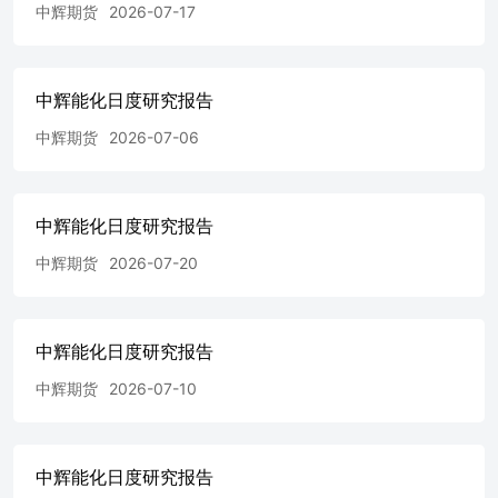
中辉期货
2026-07-17
多；美伊计划7/11日继续开展谈判，预计地缘持续降温油价
承压，但成品油消费旺季及全球低库存现状托底油价，油价
承压但继续深跌空间不大，甲醇基本面交易权重提升。自身
驱动方面，供应端压力依旧较大，国内方面，本周甲醇综合
中辉能化日度研究报告
开工负荷90.19%（-0.52pct），处历史同期高位。7月装置检
修产能略大于复产规模，供应端压力依旧偏高（本周新增内
中辉期货
2026-07-06
蒙古荣信、新疆天业、中石化长城装置检修，新疆新业、山
东联盟、贵州天福检修结束）;海外装置负荷预期回升，截
至7/4日，伊朗仅有3套甲醇装置维持开车状态
中辉能化日度研究报告
（Sabalan165wt/y、Kimiya165wt/y、ZPC1#165wt/y，其他装
置停车待跟踪)，文莱BMC85wt/y装置预计本周重启，其他
中辉期货
2026-07-20
海外装置暂无大的变动）。美国解除除对伊制裁，伊朗甲醇
出口环境大幅改善，密切跟踪伊朗甲醇装置开停车及到港量
情况。需求端整体偏弱，浙江兴兴、斯尔邦(盛虹)、富德
(常州)依旧维持停车状态；传统下游季节性淡季，整体弱
中辉能化日度研究报告
稳。港口库存历史同期低位，关注7月进口甲醇到港兑现情
中辉期货
2026-07-10
况。综合而言，甲醇估值偏高，驱动偏弱；三季度存累库预
期，但港口低库存对盘面有一定支撑，若甲醇进口货源到港
量超市场预期，盘面有望走出第二轮下跌行情。 策略建
议：1、买看跌期权；2、反弹加空；3、逢低做多MTO-09
中辉能化日度研究报告
利润。MA【2348-2408】 风险提示：地缘风险再次提升 基