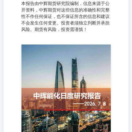
本报告由中辉期货研究院编制，信息来源于公
开资料，中辉期货对这些信息的准确性和完整
性不作任何保证，也不保证所含的信息和建议
不会发生任何变更。投资者须独立判断并承担
风险。期货有风险，投资需谨慎！
风险提示：本报告对期货品种设置“★”关注等级（1-3
级），其中红色（★）代表多头占优，绿色（★）代表空头
占优，颜色标注仅为当前市场多空力量的客观对比，不预示
未来价格必然向该方向运行（如“红色”不代表“一定涨”，可
能因突发利空反转）。关注等级和颜色标注仅代表品种当前
市场活跃度、波动特征或事件敏感性的客观观察维度，不构
成任何投资建议、收益承诺或未来表现的保证，投资者须独
立判断并承担风险。 L：震荡偏强 期现市场 L09基差为171
元/吨，L91月差为11元/吨。 基本逻辑 美伊冲突再起，预计
早盘跟随油价震荡偏强运行。中东FOB美金报价止跌反弹，
进口到港仍需时间，产业链维持低库存格局。国内逐步转为
供需双强格局，近期装置重启增加，国内开工回升至80%，
后市装置重启计划不多；终端利润连续3周显著修复，但订
单跟进不足，淡季效应下补库动力不足。短期成本支撑走