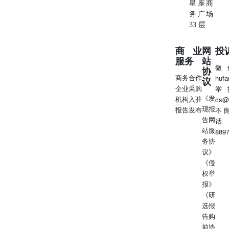
期 免责声明 本报告由中辉期货研究院编制 本报告所载的资
星座商
料、工具及材料只提供给阁下作参考之用，不作为或被视为
务广场
出售或购买期货品种的要约或发出的要约邀请。 本报告的
33 层
信息均来源于公开资料，中辉期货对这些信息的准确性和完
整性不作任何保证，也不保证所含的信息和建议不会发生任
商业
网
投
何变更。阁下首先应明确不能依赖本报告而取代个人的独立
服务
站
判断，其次期货投资风险应完全由实际操作者承担。除非法
微
协
律或规则规定必须承担的责任外，中辉期货不对因使用本报
商务合作
huf
议
告而引起的损失负任何责任。本报告仅反映编写分析员的不
企业采购
举
《发
同设想、见解及分析方法。本报告所载的观点不代表中辉期
机构入驻
cs@
现报
货的立场。中辉期货可发出其它与本报告所载资料不一致及
报告发布
不
告网
有不同结论的报告。 本报告以往的表现不应作为日后表现
话
站服
的反映及担保。本报告所载的资料、意见及推测反映中辉期
889
务协
货于最初发表此报告日期当日的判断，可随时更改。本报告
议》
所指的期货品种的价格、价值及投资收入可能会波动。 中
《侵
辉期货未参与报告所提及的投资品种的交易及投资，不存在
权举
与客户之间的利害冲突。 本报告的版权属中辉期货，除非
报》
另有说明，报告中使用材料的版权亦属中辉期货。未经中辉
《研
期货事先书面许可，任何机构和个人不得以任何形式翻版、
选报
复制和发布，亦不得作为诉讼、仲裁、传媒及任何单位或个
告购
人引用之证明或依据，不得用于未经允许的其它任何用途。
前协
如引用、刊发，需注明出处为中辉期货有限公司，且不得对