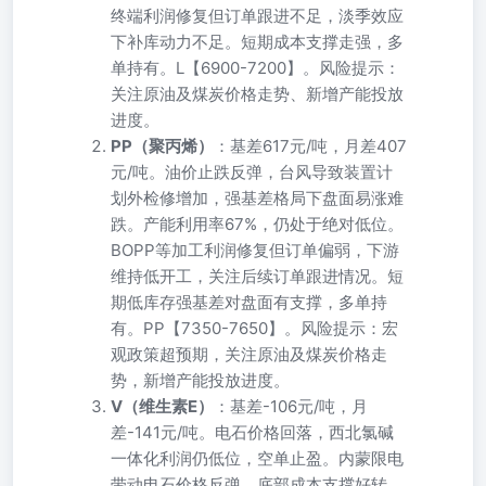
终端利润修复但订单跟进不足，淡季效应
下补库动力不足。短期成本支撑走强，多
单持有。L【6900-7200】。风险提示：
关注原油及煤炭价格走势、新增产能投放
进度。
PP（聚丙烯）
：基差617元/吨，月差407
元/吨。油价止跌反弹，台风导致装置计
划外检修增加，强基差格局下盘面易涨难
跌。产能利用率67%，仍处于绝对低位。
BOPP等加工利润修复但订单偏弱，下游
维持低开工，关注后续订单跟进情况。短
期低库存强基差对盘面有支撑，多单持
有。PP【7350-7650】。风险提示：宏
观政策超预期，关注原油及煤炭价格走
势，新增产能投放进度。
V（维生素E）
：基差-106元/吨，月
差-141元/吨。电石价格回落，西北氯碱
一体化利润仍低位，空单止盈。内蒙限电
带动电石价格反弹，底部成本支撑好转。