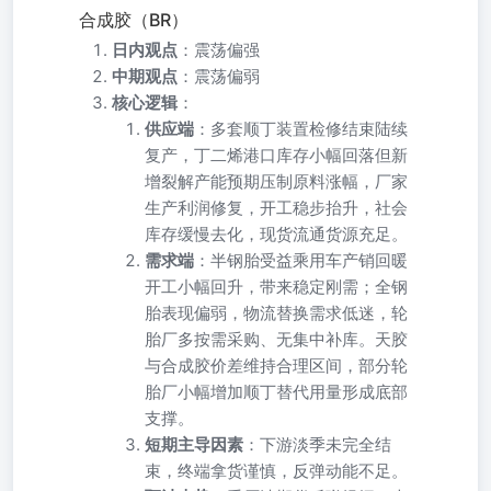
合成胶（BR）
日内观点
：震荡偏强
中期观点
：震荡偏弱
核心逻辑
：
供应端
：多套顺丁装置检修结束陆续
复产，丁二烯港口库存小幅回落但新
增裂解产能预期压制原料涨幅，厂家
生产利润修复，开工稳步抬升，社会
库存缓慢去化，现货流通货源充足。
需求端
：半钢胎受益乘用车产销回暖
开工小幅回升，带来稳定刚需；全钢
胎表现偏弱，物流替换需求低迷，轮
胎厂多按需采购、无集中补库。天胶
与合成胶价差维持合理区间，部分轮
胎厂小幅增加顺丁替代用量形成底部
支撑。
短期主导因素
：下游淡季未完全结
束，终端拿货谨慎，反弹动能不足。