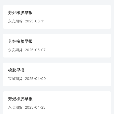
本报告中的具体推荐意见或观点而直接或间接接收到任何形
式的报酬。 免责条款 除非另有说明，宝城期货有限责任公
芳烃橡胶早报
司（以下简称“宝城期货”）拥有本报告的版权。未经宝城期
永安期货
2025-06-11
货事先书面授权许可，任何机构或个人不得更改或以任何方
式发送、传播或复印本报告的全部或部分内容。 本报告所
载的全部内容只提供给客户做参考之用，并不构成对客户的
投资建议。宝城期货认为本报告所载内容及观点客观公正，
芳烃橡胶早报
但不担保其内容的准确性或完整性。客户不应单纯依靠本报
告而取代个人的独立判断。本报告所载内容反映的是宝城期
永安期货
2025-05-07
货在最初发表本报告日期当日的判断，宝城期货可发出其它
与本报告所载内容不一致或有不同结论的报告，但宝城期货
没有义务和责任去及时更新本报告涉及的内容并通知客户。
宝城期货不对因客户使用本报告而导致的损失负任何责任。
橡胶早报
宝城期货建议客户独自进行投资判断。本报告并不构成投
宝城期货
2025-04-09
资、法律、会计或税务建议或担保任何内容适合客户，本报
告不构成给予客户个人咨询建议。 宝城期货版权所有并保
留一切权利。
芳烃橡胶早报
永安期货
2025-04-25