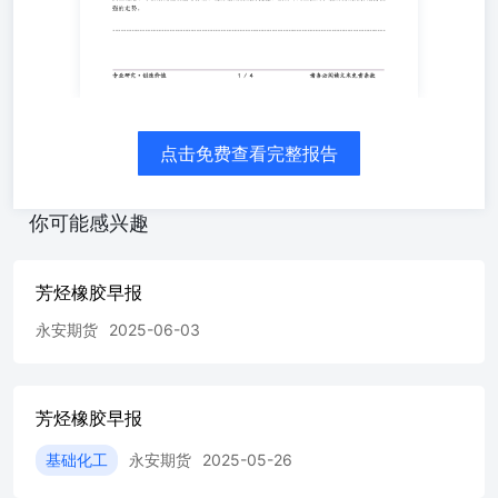
货或维持震荡偏强的走势。 合成胶（BR） 中期观点：震荡
偏弱 日内观点：震荡偏强 参考观点：偏强运行 核心逻辑：
近期国内合成橡胶市场整体呈成本松动、需求分化格局。合
成胶期货盘面震荡偏弱运行。供应端，多套顺丁装置检修结
束陆续复产，丁二烯港口库存小幅回落但新增裂解产能预期
压制原料涨幅，厂家生产利润修复，开工稳步抬升，社会库
存缓慢去化，现货流通货源充足。需求端分化明显，半钢胎
点击免费查看完整报告
受益乘用车产销回暖开工小幅回升，带来稳定刚需；但全钢
胎表现偏弱，物流替换需求低迷，轮胎厂多按需采购、无集
中补库。天胶与合成胶价差维持合理区间，部分轮胎厂小幅
你可能感兴趣
增加顺丁替代用量形成底部支撑。短期下游淡季未完全结
束，终端拿货谨慎，合成胶反弹动能不足。受原油期货反弹
提振，预计本周三国内合成橡胶期货或维持震荡偏强的走
芳烃橡胶早报
势。 仅供参考，不构成任何投资建议 公 司 地 址 ： 浙 江
永安期货
2025-06-03
省 杭 州 市 求 是 路8号 公 元 大 厦 南 裙1-5楼咨 询 热 线
：400 618 1199 获 取 每 日期 货 观 点推 送 诚 信至 上合 规
经 营严 谨 管 理开 拓 进 取 姓 名 ：陈 栋从 业 资 格 证 号
：F0251793投 资 咨 询 证 号 ：Z0001617 请 扫 码 获 取 宝
芳烃橡胶早报
城 期 货 投 资 咨 询 部 成 员 信 息 。 作者声明 作者具有中
国期货业协会授予的期货从业资格证书，期货投资咨询资格
基础化工
永安期货
2025-05-26
证书，作者承诺以勤勉的职业态度，独立、客观地出具本报
告。本报告清晰准确地反映了作者的研究观点。作者不会因