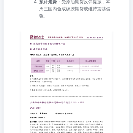
预计走势
：受原油期货反弹提振，本
周三国内合成橡胶期货或维持震荡偏
强。
品种晨会纪要 时间周期说明：短期为一周以内、中期为两
周至一月 备注： 1.有夜盘的品种以夜盘收盘价为起始价
格，无夜盘的品种以昨日收盘价为起始价格，当日日盘收盘
价为终点价格，计算涨跌幅度。 2.跌幅大于1%为弱势，跌
幅0~1%为偏弱，涨幅0~1%为偏强，涨幅大于1%为强势。
3.偏强/偏弱只针对日内观点，短期和中期不做区分。 主要
品种价格行情驱动逻辑—商品期货能源化工板块 中期观
点：震荡偏弱 日内观点：震荡偏强 参考观点：偏强运行 核
心逻辑：近期国内天胶市场维持供增需弱格局，沪胶期货盘
面震荡承压。供应端，东南亚主产区步入高产季，原料持续
放量，国内海南新胶集中上市，港口到港货源增加，青岛库
区库存小幅累积，可交割仓单充裕，现货流通宽松，仅泰国
原料价格提供有限成本支撑。需求端处于传统淡季，高温天
气临近导致购车意愿下降，轮胎厂成品库存高企，企业仅刚
需零星采买，无主动补库动作。短期供应宽松、下游采购疲
软主导行情。受原油期货反弹提振，预计本周三国内沪胶期