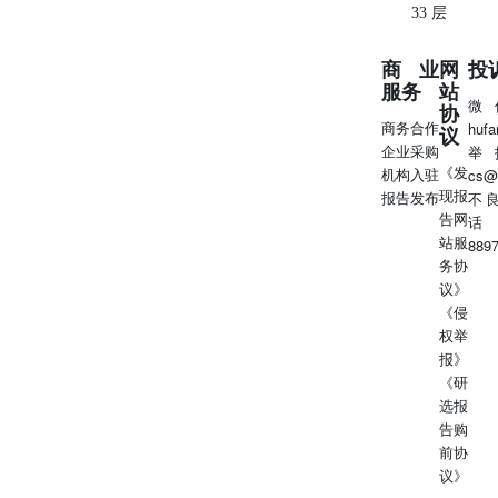
33 层
商业
网
投
服务
站
微
协
商务合作
huf
议
企业采购
举
《发
机构入驻
cs@
现报
报告发布
不
告网
话
站服
889
务协
议》
《侵
权举
报》
《研
选报
告购
前协
议》