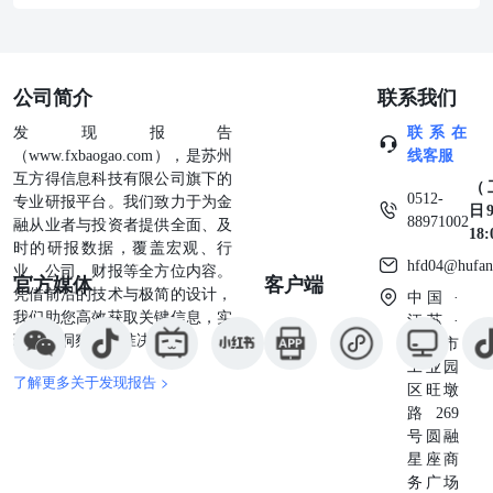
公司简介
联系我们
发现报告
联系在
（www.fxbaogao.com），是苏州
线客服
互方得信息科技有限公司旗下的
（
0512-
专业研报平台。我们致力于为金
日9
88971002
融从业者与投资者提供全面、及
18
时的研报数据，覆盖宏观、行
hfd04@hufan
业、公司、财报等全方位内容。
官方媒体
客户端
凭借前沿的技术与极简的设计，
中国 ·
我们助您高效获取关键信息，实
江苏 ·
现深度洞察与精准决策。
苏州市
工业园
了解更多关于发现报告 >
区旺墩
路269
号圆融
星座商
务广场