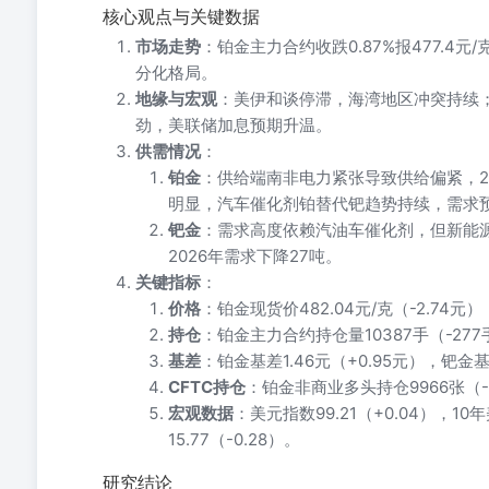
核心观点与关键数据
市场走势
：铂金主力合约收跌0.87%报477.4元/
分化格局。
地缘与宏观
：美伊和谈停滞，海湾地区冲突持续；美
劲，美联储加息预期升温。
供需情况
：
铂金
：供给端南非电力紧张导致供给偏紧，2
明显，汽车催化剂铂替代钯趋势持续，需求
钯金
：需求高度依赖汽油车催化剂，但新能
2026年需求下降27吨。
关键指标
：
价格
：铂金现货价482.04元/克（-2.74元
持仓
：铂金主力合约持仓量10387手（-27
基差
：铂金基差1.46元（+0.95元），钯金基差
CFTC持仓
：铂金非商业多头持仓9966张（-
宏观数据
：美元指数99.21（+0.04），10
15.77（-0.28）。
研究结论