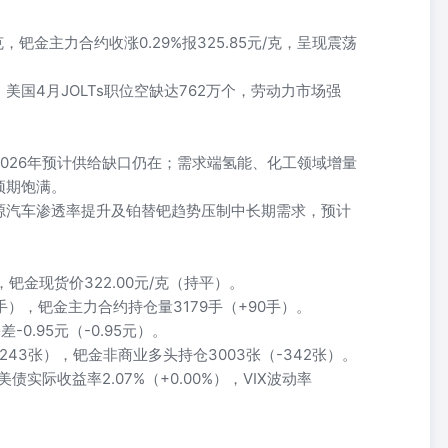
克，钯金主力合约收涨0.29%报325.85元/克，呈现震荡
国4月JOLTs职位空缺达762万个，劳动力市场强
026年预计供给缺口仍在；需求端氢能、化工领域增量
预期饱满。
源汽车渗透率提升及铂替钯趋势压制中长期需求，预计
），钯金现货价322.00元/克（持平）。
7手），钯金主力合约持仓量3179手（+90手）。
-0.95元（-0.95元）。
243张），钯金非商业多头持仓3003张（-342张）。
年美债实际收益率2.07%（+0.00%），VIX波动率