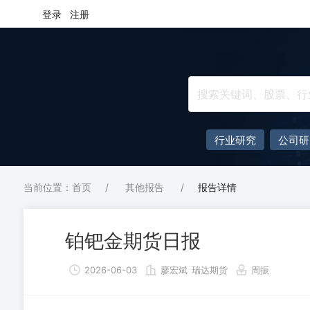
登录
注册
行业研究
公司研
当前位置：首页
/
其他报告
/
报告详情
铂钯金期货日报
2026-06-03
廖宏斌
瑞达期货
周振