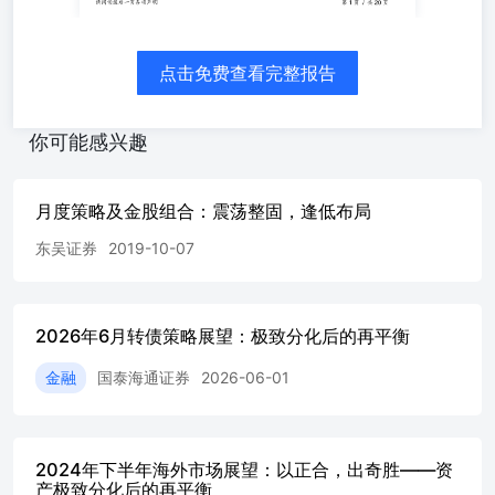
顾....................................................................................
度配置建议..........................................................................
据.........................................................................................
点击免费查看完整报告
投资、消费、净出口............................................................
况...................................................................................
件.................................................................................
你可能感兴趣
全球市场走势（%） .........................................................
（%）........................................................................
下游及金融、地产、公用事业月度行业走势（%）..........................
月度策略及金股组合：震荡整固，逢低布局
（亿）..........................................................................
东吴证券
2019-10-07
货币投放、回笼统计（周:亿元）............................................
...............................................................................
国债利差与信用利差走势（%）..........................................
点.........................................................
2026年6月转债策略展望：极致分化后的再平衡
流出规模持续增加...............................................................
股IPO募集资金稳步上升.................................................
金融
国泰海通证券
2026-06-01
持...................................................................
项情况（%）................................................................
2026年4月固定资产投资同比增速小幅回落（%）.........................
2024年下半年海外市场展望：以正合，出奇胜——资
产极致分化后的再平衡