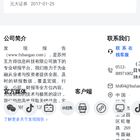
元大证券
2017-01-25
公司简介
联系我们
发现报告
联系在
（www.fxbaogao.com），是苏州
线客服
互方得信息科技有限公司旗下的
（
0512-
专业研报平台。我们致力于为金
日9
88971002
融从业者与投资者提供全面、及
18
时的研报数据，覆盖宏观、行
hfd04@hufan
业、公司、财报等全方位内容。
官方媒体
客户端
凭借前沿的技术与极简的设计，
中国 ·
我们助您高效获取关键信息，实
江苏 ·
现深度洞察与精准决策。
苏州市
工业园
了解更多关于发现报告 >
区旺墩
路269
号圆融