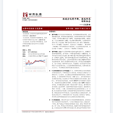
分析师：徐至登记编码：S0730525040001 ——月度策略
动——月度策略》2026-05-07《月度策略：震荡格局下的
长债机会——月度策略》2026-03-04 股市回顾：5
气赛道。其中科创50大涨11.47%、创业板指涨9.81%，领
线：通信（+20.40%）、电子（+17.88%）领涨两市，机
（-7.06%）、石油石化（-15.07%）跌幅居前。 联系人：李智
楼 债市回顾：2026年5月债市整体呈现收益率全线下行。
年期国债收益率分别走低至1.71%和2.21%，超长端在
维持了价稳量松的资金环境，叠加基本面数据弱修复，进一
流，使得机构欠配压力加大，中高等级信用债利差被压缩至低
延续。科技成长与新质生产力继续占优；与之相对，上证指数
需巩固，但也强化了市场对后续稳增长政策的期待。展望6月，
行MPA考核的多重约束，资金面或将自发回到“宽松但均衡
面，流动性宽松仍是支撑估值的核心；另一方面，6月初密集
抬升、估值分化的压力下，市场大概率呈现“高位震荡、结构优
的哑铃型配置策略，在流动性宽松与弱复苏并存的背景下，一
道；另一方面，布局化工新材料板块，兼顾半导体与新能源需
力、煤炭、公用事业等高股息红利资产为辅，以对冲成长股的
件冲击市场流动性。 内容目录 1.市场回顾..............................................
顾....................................................................................