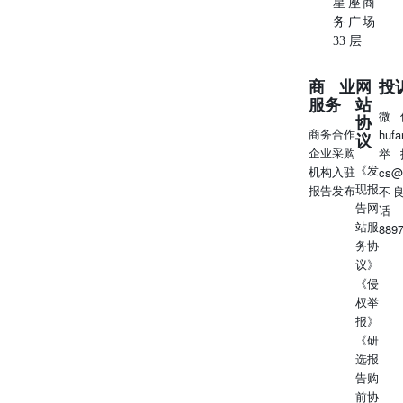
星座商
务广场
33 层
商业
网
投
服务
站
微
协
商务合作
huf
议
企业采购
举
《发
机构入驻
cs@
现报
报告发布
不
告网
话
站服
889
务协
议》
《侵
权举
报》
《研
选报
告购
前协