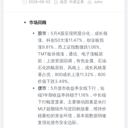
2026-06-03
徐至
中原证券
John
市场回顾
股市
：5月A股呈现明显分化，成长领
涨。科创50大涨11.47%，创业板指
涨9.81%，而上证指数微跌1.06%。
TMT板块领涨，通信、电子涨幅居
前；上游资源回调，有色金属、石油
石化跌幅居前。风格上，成长风格显
著占优，800成长上涨11.32%，800
价值下跌3.49%。
债市
：5月债市收益率全线下行，短
端1年期收益率持稳于1.16%，中长端
下行幅度显著。主要驱动因素是央行
MLF超额续作与逆回购放量，维持价
稳量松的资金环境，基本面数据弱修
复强化债市安全边际。