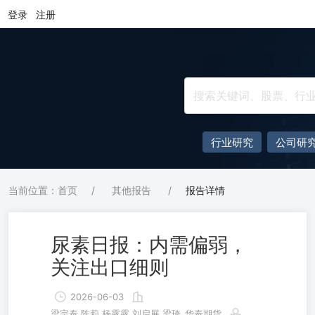
登录
注册
行业研究
公司研
当前位置：首页
/
其他报告
/
报告详情
尿素日报：内需偏弱，
关注出口细则
2026-06-03
梁宗泰,陈莉,杨露露,刘启展,梁琦
华泰期货