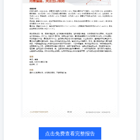
口利润2498元/吨（+13）。 供应端：截至2026-06-02，企业
万吨（+14.45），港口样本库存量为14.99万吨（+0.20）。 需
（+0.25%）；三聚氰胺产能利用率为55.47%（-4.41%）；
般，现货价格回调。出口配额消息虽落地，但细则暂未敲定，
日，印度NFL发布新一轮尿素进口招标，意向购买西海岸90万
船期7月20日。当前尿素供应端计划内检修推进，开工波动
关注夏季水稻用肥与玉米肥。复合肥开工小幅提升，东北、
仓及秋季肥排产负荷提升，下游采购谨慎，预计临近终端用
进入消费淡季，三胺价格继续松动，但尿素价格企稳上涨，
三胺对原料尿素维持刚需采购。厂内库存继续累积，港口库
后续持续关注夏季用肥备货节奏、出口动态及三季度现货价格指导
种：无 风险国内出口政策变动、农需跟进情况、下游采购节奏
构...................................................................................
量..............................................................................
工率........................................................................
润............................................................................
单...............................................................................
单............................................................................
价格..................................................................................
素小颗粒价格..............................................................................
点击免费查看完整报告
3：河南基