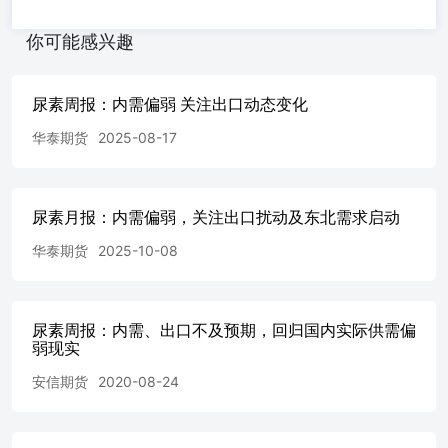
差...........................................................................................
图4：河南基
你可能感兴趣
差...........................................................................................
图5：尿素主力合约收盘
价.....................................................................................
尿素周报：内需偏弱 关注出口动态变化
差...........................................................................................
华泰期货
2025-08-17
图7：5-9价
差...........................................................................................
图8：9-1价
差...........................................................................................
尿素月报：内需偏弱，关注出口扰动及东北需求启动
图9：尿素周度产
量.......................................................................................
华泰期货
2025-10-08
尿素装置检修损失
量..................................................................................
成本.......................................................................................
尿素周报：内需、出口不及预期，回归国内实际供需偏
12：尿素生产利
弱现实
润.......................................................................................
盘面生产利
安信期货
2020-08-24
润.......................................................................................
尿素产能利用
率......................................................................................