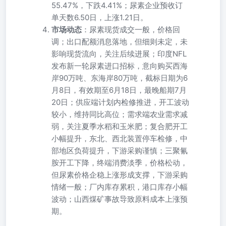
55.47%，下跌4.41%；尿素企业预收订
单天数6.50日，上涨1.21日。
市场动态
：尿素现货成交一般，价格回
调；出口配额消息落地，但细则未定，未
影响现货流向，关注后续进展；印度NFL
发布新一轮尿素进口招标，意向购买西海
岸90万吨、东海岸80万吨，截标日期为6
月8日，有效期至6月18日，最晚船期7月
20日；供应端计划内检修推进，开工波动
较小，维持同比高位；需求端农业需求减
弱，关注夏季水稻和玉米肥；复合肥开工
小幅提升，东北、西北装置停车检修，中
部地区负荷提升，下游采购谨慎；三聚氰
胺开工下降，终端消费淡季，价格松动，
但尿素价格企稳上涨形成支撑，下游采购
情绪一般；厂内库存累积，港口库存小幅
波动；山西煤矿事故导致原料成本上涨预
期。