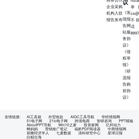
huf
议
企业采购
举
《发
机构入驻
cs@
现报
报告发布
不
告网
话
站服
889
务协
议》
《侵
权举
报》
《研
选报
告购
前协
议》
友情链接:
AI工具箱
外贸收款
AIGC工具导航
华经情报网
51电子网
21ic电子网
跨境电商
智研咨询
PPT模板
AboutPPT导航
Win10之家
投资家网
亿邦动力
蝉妈妈
营销推广笔记
福昕PDF阅读器
中商情报网
前瞻经济学人
七麦数据
清科研究中心
星球日报
白鲸出海