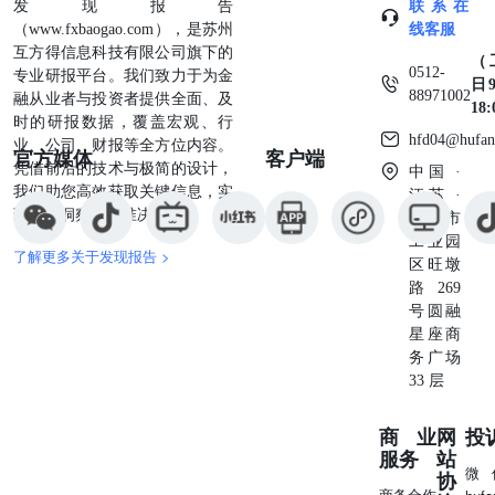
发现报告
联系在
（www.fxbaogao.com），是苏州
线客服
互方得信息科技有限公司旗下的
（
0512-
专业研报平台。我们致力于为金
日9
88971002
融从业者与投资者提供全面、及
18
时的研报数据，覆盖宏观、行
hfd04@hufan
业、公司、财报等全方位内容。
官方媒体
客户端
凭借前沿的技术与极简的设计，
中国 ·
我们助您高效获取关键信息，实
江苏 ·
现深度洞察与精准决策。
苏州市
工业园
了解更多关于发现报告 >
区旺墩
路269
号圆融
星座商
务广场
33 层
商业
网
投
服务
站
微
协
商务合作