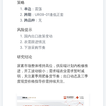
策略
单边
：震荡
跨期
：UR09-01逢低正套
跨品种
：无
风险提示
国内出口政策变动
农需跟进情况
下游采购节奏
研究结论
尿素市场整体维持高位，供应端计划内检修推
进，开工波动较小；需求端农业需求暂时减
弱，关注夏季用肥备货节奏；出口动态及三季
度现货价格指导价需持续关注。
市场分析 价格与基差：2026-06-02，尿素主力收盘1791元
地区小颗粒报价：1810元/吨（-10）；江苏地区小颗粒报价：18
差：19元/吨（+32）；河南基差：19元/吨（+42）；江苏基差