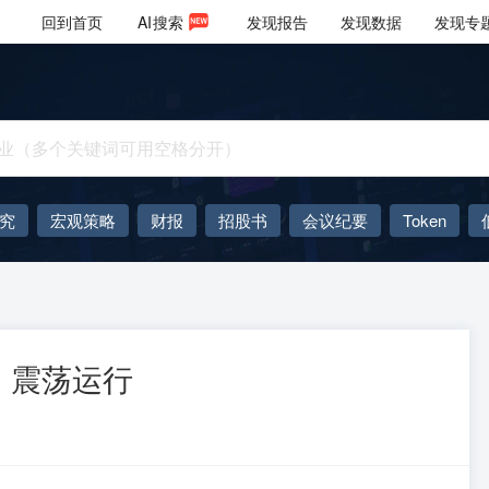
回到首页
AI
搜索
发现报告
发现数据
发现专
究
宏观策略
财报
招股书
会议纪要
Token
AIGC
大模型
，震荡运行