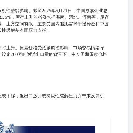
性减弱影响。截至2025年5月21日，中国尿素企业总
长12.26%，库存上升的省份包括海南、河北、河南等，库存
荡，上方空间有限，主要受国内追肥需求平缓释放和中游
段性缓解基本面压力支撑。
仍将上升。尿素价格受政策调控影响，市场交易情绪降
设定200万吨附近出口量的背景下，中长周期尿素价格
枢或下移，但出口放开或阶段性缓解压力并带来反弹机
gtjas.com项目名称昨日数据前日数据变动幅度收盘价（元/吨）1,8271,849-
,92948651持仓量（手）214,818223,161-8343仓单数量（吨）