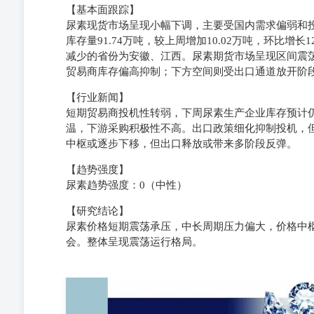
【基本面跟踪】
尿素现货市场呈现小幅下调，主要受国内需求偏弱和投机
库存量91.74万吨，较上周增加10.02万吨，环比增
减少的省份为安徽、江西。尿素期货市场呈现区间震
贸易商库存偏高抑制；下方空间则受出口通道放开阶
【行业新闻】
短期贸易商投机性转弱，下周尿素生产企业库存预计
温，下游采购积极性不高。出口政策细化抑制投机，但
中枢或逐步下移，但出口释放或带来多阶段反弹。
【趋势强度】
尿素趋势强度：0（中性）
【研究结论】
尿素价格短期震荡承压，中长周期压力偏大，价格中
会。整体呈现震荡运行格局。
投资咨询从业资格号：Z0021541yanghonghan025588@
22结算价（元/吨）1,8371,851-14成交量（手）172,580123