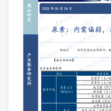
7,5487,573-25成交额（万元）633,927458,716175
可交割品）1313UR09-UR017483-9河南心连心1,8601,860兖
1,8401,840江苏灵谷1,8801,880山东地区1,8801,880山西地
204,760201,7603000 00000000 1 请务
库存上升的格局。（隆众资讯）2.期货：尿素目前仍呈
库存仍处于同比偏高的状态。与此同时，出口政策的细化
较为有限。下方空间来看，出口通道的放开或阶段性缓解
口量的背景下，尿素中长周期视角压力仍偏大，价格中枢
尿素晨报）【趋势强度】尿素趋势强度：0注：趋势强度取
偏强、强，-2表示最看空，2表示最看多。 2 请务必阅
具有中国证监会核准的期货投资咨询业务资格（证监许可[2
无意针对或打算违反任何地区、国家、城市或其它法律管
请谅解。若您并非国泰君安期货客户中的专业投资者，请
不应被视为任何投资、法律、会计或税务建议，且本公司
风险承受能力自行作出投资决定并自主承担投资风险，不
的期货投资咨询执业资格或相当的专业胜任能力，力求报
方法。本报告所载的观点并不代表本公司或任何其附属或
料，但本公司对该等信息的准确性、完整性或可靠性不作
当日的判断，本报告所指的期货标的的价格可升可跌，过
准，采用不同观点和分析方法，本公司可发出与本报告所
公司不保证本报告所含信息保持在最新状态。同时，本公
行关注相应的更新或修改。本报告中所指的研究服务可能