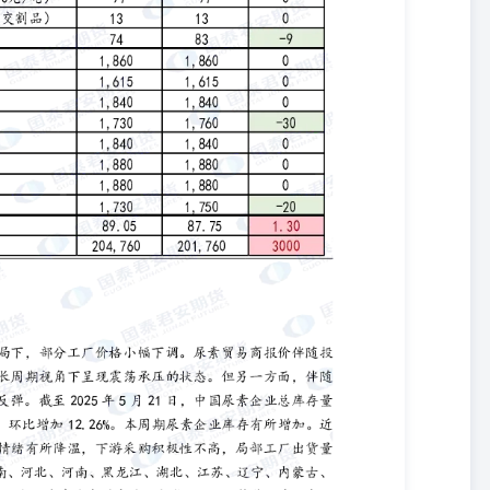
告中的信息或所表述的意见均不构成对任何人的投资建议。在任何情况
获利，不与投资者分享投资收益，也不对任何人因使用本报告中的任何
负任何责任。投资者务必注意，其据此做出的任何投资决策与本公司、
。投资者不应将本报告作为作出投资决策的唯一参考因素，亦不应认为
投资者务必向专业人士咨询并谨慎决策。版权声明本报告版权仅为本公
翻版、复制、发表或引用。如征得本公司同意进行引用、刊发的，需在
，提示使用本报告的风险，且不得对本报告进行任何有悖原意的引用、删
该个人或机构”）发送本报告，则由该个人或机构独自为此发送行为负
机构以要求获悉更详细信息或进而交易本报告中提及的期货品种。本报
本公司、本公司员工或者关联机构亦不为该个人或机构之客户因使用本
另有说明，本报告中使用的所有商标、服务标记及标记均为国君期货所
经国君期货或商标所有权人的书面许可，任何单位或个人不得使用该商