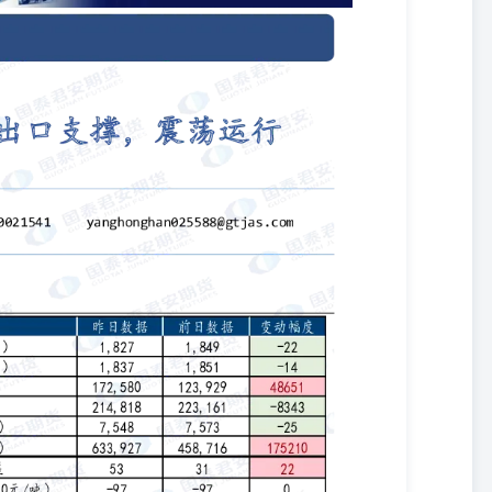
210山东地区基差533122丰喜-盘面（运费约100元/吨）-97-97东光-盘面（最便宜
矿新疆1,6151,615山东瑞星1,8401,840山西丰喜1,7301,760-30河北东光
区1,7301,750-20开工率（%）89.0587.751.30日产量（吨）
必阅读正文之后的免责条款部分短期贸易商投机性转弱，下周尿素生产企业库存预计仍呈现
现区间震荡的状态。上方空间而言，国内追肥需求平缓释放，中游贸易商
一定程度抑制投机性。在国内基本面与政策共同抑制下，尿素上方空间
基本面压力，对尿素价格形成支撑。整体来看，在设定200万吨附近出
或逐步下移。但出口的释放或带来多阶段的价格反弹。（国泰君安期货
值范围为【-2,2】区间整数。强弱程度分类如下：弱、偏弱、中性、
读正文之后的免责条款部分国泰君安期货有限公司（以下简称“本公司”）
011]1449号）。本报告的观点和信息仅供本公司的专业投资者参考，
辖区域内的法律法规。本报告难以设置访问权限，若给您造成不便，敬
勿阅读、订阅或接收任何相关信息。本报告不构成具体业务的推介，亦
不会因接收人收到本报告而视其为本公司的当然客户。请您根据自身的
应凭借本内容进行具体操作。分析师声明作者具有中国期货业协会授予
告内容独立、客观、公正。本报告仅反映作者的不同设想、见解及分析
联营公司的立场，特此声明。免责声明本报告的信息来源于已公开的资
任何保证。本报告所载的资料、意见及推测仅反映本公司于发布本报告
往表现不应作为日后的表现依据。在不同时期，或因使用不同假设和标
载资料、意见及推测不一致的报告，对此本公司可不发出特别通知。本
司对本报告所含信息可在不发出通知的情形下做出修改，投资者应当自
不适合个别客户，不构成客户私人咨询建议，客户应考虑本报告中的任