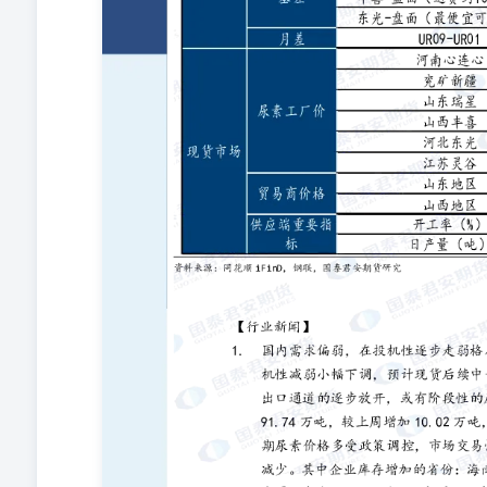
何意见或建议是否符合其特定状况。在任何情况下，本报
下，本公司、本公司员工或者关联机构不承诺投资者一定
内容所引致的任何直接或间接损失或与此有关的其他损失
本公司员工或者关联机构无关。市场有风险，投资需谨慎
本报告可以取代自己的判断。在决定投资前，如有需要，
司所有，未经书面许可，任何机构和个人不得以任何形式
允许的范围内使用，并注明出处为“国泰君安期货研究”
节和修改。若本公司以外的其他个人或机构（以下简称“
责。通过此途径获得本报告的投资者应自行联系该个人或
告不构成本公司向该个人或机构之客户提供的投资建议，
报告或报告所载内容引起的任何损失承担任何责任。除非
有或经合法授权被许可使用的商标、服务标记及标记，未
标、服务标记及标记。