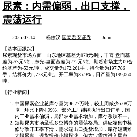
尿素：内需偏弱，出口支撑，
震荡运行
2025-07-14
杨鈜汉
国泰君安证券
John
【基本面跟踪】
尿素现货市场方面，山东地区基差为878元/吨，丰喜-盘面基
差为-53元/吨，东光-盘面基差为272元/吨。期货市场主力09合
约基差为-53元/吨，成交量为172,261手，持仓量为197,786
手，结算价为1,773元/吨。开工率为85.9%，日产量为199,060
吨。
【行业新闻】
中国尿素企业总库存量为96.77万吨，较上周减少5.08万
吨，环比下降4.99%。部分工厂继续执行出口订单，国
内工业需求偏弱，局部农业需求增加，库存涨跌不一。
短期尿素市场呈现多空博弈的震荡格局。供应端集中检
修导致开工率下滑，需求端出口提货增加，库存短期难
大幅累库，现货报价小幅探涨。但农业需求进入尾声，