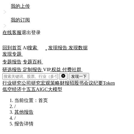
我的上传
我的订阅
在线客服
退出登录
回到首页
AI
搜索
发现报告
发现数据
发现专题
专题报告
专题百科
研选报告
定制报告
VIP
权益
付费社群
发现一下
行业研究
公司研究
宏观策略
财报
招股书
会议纪要
Token
低空经济
十五五
AIGC
大模型
当前位置：首页
/
其他报告
/
报告详情