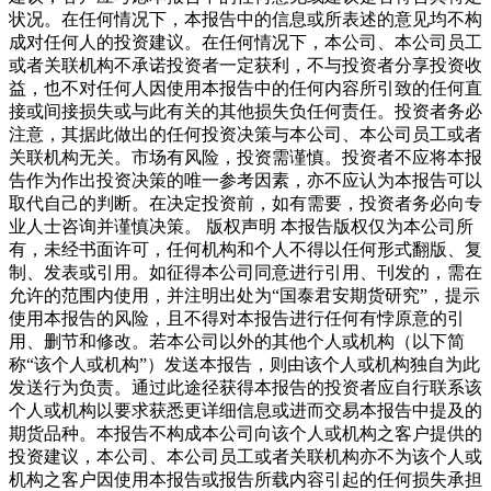
状况。在任何情况下，本报告中的信息或所表述的意见均不构
成对任何人的投资建议。在任何情况下，本公司、本公司员工
或者关联机构不承诺投资者一定获利，不与投资者分享投资收
益，也不对任何人因使用本报告中的任何内容所引致的任何直
接或间接损失或与此有关的其他损失负任何责任。投资者务必
注意，其据此做出的任何投资决策与本公司、本公司员工或者
关联机构无关。市场有风险，投资需谨慎。投资者不应将本报
告作为作出投资决策的唯一参考因素，亦不应认为本报告可以
取代自己的判断。在决定投资前，如有需要，投资者务必向专
业人士咨询并谨慎决策。 版权声明 本报告版权仅为本公司所
有，未经书面许可，任何机构和个人不得以任何形式翻版、复
制、发表或引用。如征得本公司同意进行引用、刊发的，需在
允许的范围内使用，并注明出处为“国泰君安期货研究”，提示
使用本报告的风险，且不得对本报告进行任何有悖原意的引
用、删节和修改。若本公司以外的其他个人或机构（以下简
称“该个人或机构”）发送本报告，则由该个人或机构独自为此
发送行为负责。通过此途径获得本报告的投资者应自行联系该
个人或机构以要求获悉更详细信息或进而交易本报告中提及的
期货品种。本报告不构成本公司向该个人或机构之客户提供的
投资建议，本公司、本公司员工或者关联机构亦不为该个人或
机构之客户因使用本报告或报告所载内容引起的任何损失承担