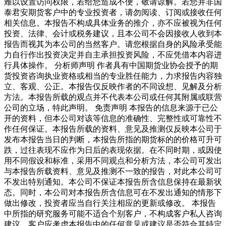
难以设置访问权限，若给您造成不便，敬请谅解。若您并非国
泰君安期货客户中的专业投资者，请勿阅读、订阅或接收任何
相关信息。本报告不构成具体业务的推介，亦不应被视为任何
投资、法律、会计或税务建议，且本公司不会因接收人收到本
报告而视其为本公司的当然客户。请您根据自身的风险承受能
力自行作出投资决定并自主承担投资风险，不应凭借本内容进
行具体操作。 分析师声明 作者具有中国期货业协会授予的期
货投资咨询执业资格或相当的专业胜任能力，力求报告内容独
立、客观、公正。本报告仅反映作者的不同设想、见解及分析
方法。本报告所载的观点并不代表本公司或任何其附属或联营
公司的立场，特此声明。 免责声明 本报告的信息来源于已公
开的资料，但本公司对该等信息的准确性、完整性或可靠性不
作任何保证。本报告所载的资料、意见及推测仅反映本公司于
发布本报告当日的判断，本报告所指的期货标的的价格可升可
跌，过往表现不应作为日后的表现依据。在不同时期，或因使
用不同假设和标准，采用不同观点和分析方法，本公司可发出
与本报告所载资料、意见及推测不一致的报告，对此本公司可
不发出特别通知。本公司不保证本报告所含信息保持在最新状
态。同时，本公司对本报告所含信息可在不发出通知的情形下
做出修改，投资者应当自行关注相应的更新或修改。 本报告
中所指的研究服务可能不适合个别客户，不构成客户私人咨询
建议，客户应考虑本报告中的任何意见或建议是否符合其特定