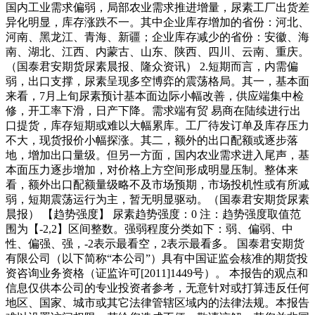
国内工业需求偏弱，局部农业需求推进增量，尿素工厂出货差
异化明显，库存涨跌不一。其中企业库存增加的省份：河北、
河南、黑龙江、青海、新疆；企业库存减少的省份：安徽、海
南、湖北、江西、内蒙古、山东、陕西、四川、云南、重庆。
（国泰君安期货尿素晨报、隆众资讯） 2.短期而言，内需偏
弱，出口支撑，尿素呈现多空博弈的震荡格局。其一，基本面
来看，7月上旬尿素预计基本面边际小幅改善，供应端集中检
修，开工率下滑，日产下降。需求端有贸 易商在陆续进行出
口提货，库存短期或难以大幅累库。工厂待发订单及库存压力
不大，现货报价小幅探涨。其二，额外的出口配额或逐步落
地，增加出口量级。但另一方面，国内农业需求进入尾声，基
本面压力逐步增加，对价格上方空间形成明显压制。整体来
看，额外出口配额量级略不及市场预期，市场投机性或有所减
弱，短期震荡运行为主，暂无明显驱动。（国泰君安期货尿素
晨报） 【趋势强度】 尿素趋势强度：0 注：趋势强度取值范
围为【-2,2】区间整数。强弱程度分类如下：弱、偏弱、中
性、偏强、强，-2表示最看空，2表示最看多。 国泰君安期货
有限公司（以下简称“本公司”）具有中国证监会核准的期货投
资咨询业务资格（证监许可[2011]1449号）。 本报告的观点和
信息仅供本公司的专业投资者参考，无意针对或打算违反任何
地区、国家、城市或其它法律管辖区域内的法律法规。本报告