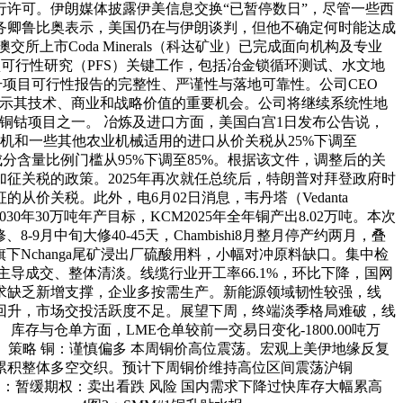
许可。伊朗媒体披露伊美信息交换“已暂停数日”，尽管一些西
务卿鲁比奥表示，美国仍在与伊朗谈判，但他不确定何时能达成
市Coda Minerals（科达矿业）已完成面向机构及专业
项目的预可行性研究（PFS）关键工作，包括冶金锁循环测试、水文地
项目可行性报告的完整性、严谨性与落地可靠性。公司CEO
PFS）是展示其技术、商业和战略价值的重要机会。公司将继续系统性地
级开发阶段的铜钴项目之一。 冶炼及进口方面，美国白宫1日发布公告说，
割机和一些其他农业机械适用的进口从价关税从25%下调至
分含量比例门槛从95%下调至85%。根据该文件，调整后的关
加征关税的政策。2025年再次就任总统后，特朗普对拜登政府时
价关税。此外，电6月02日消息，韦丹塔（Vedanta
30年30万吨年产目标，KCM2025年全年铜产出8.02万吨。本次
8-9月中旬大修40-45天，Chambishi8月整月停产约两月，叠
旗下Nchanga尾矿浸出厂硫酸用料，小幅对冲原料缺口。集中检
导成交、整体清淡。线缆行业开工率66.1%，环比下降，国网
求缺乏新增支撑，企业多按需生产。新能源领域韧性较强，线
回升，市场交投活跃度不足。展望下周，终端淡季格局难破，线
与仓单方面，LME仓单较前一交易日变化-1800.00吨万
0万吨。 策略 铜：谨慎偏多 本周铜价高位震荡。宏观上美伊地缘反复
累积整体多空交织。预计下周铜价维持高位区间震荡沪铜
套利：暂缓期权：卖出看跌 风险 国内需求下降过快库存大幅累高