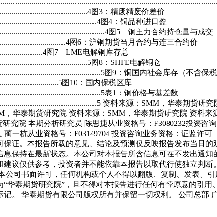
.........................................................................
.............................................................4图3：精废精废价差价
................................................................4图4：铜品种进口盈
.........................................................................4图5：铜主力合约持仓量与成交
...........................................................4图6：沪铜期货当月合约与连三合约价
.........................................4图7：LME电解铜库存总
...........................................................5图8：SHFE电解铜仓
.........................................................................5图9：铜国内社会库存（不含保税
.............................................5图10：国内保税区库
...................................................................5表1：铜价格与基差数
.....................................................................
MM，华泰期货研究院 资料来源：SMM，华泰期货研究院 资料
 本期分析研究员 陈思捷从业资格号：F3080232投资咨询号：Z0
06 联系人 蔺一杭从业资格号：F03149704 投资咨询业务资格：证监
何保证。本报告所载的意见、结论及预测仅反映报告发布当日的
信息保持在最新状态。本公司对本报告所含信息可在不发出通知
和建议仅供参考，投资者并不能依靠本报告以取代行使独立判断
经本公司书面许可，任何机构或个人不得以翻版、复制、发表、引
为“华泰期货研究院”，且不得对本报告进行任何有悖原意的引用
 华泰期货有限公司版权所有并保留一切权利。 公司总部 广州市天河