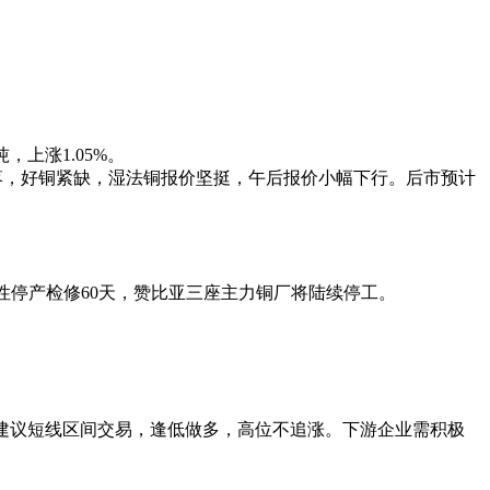
吨，上涨1.05%。
购销情绪回落，好铜紧缺，湿法铜报价坚挺，午后报价小幅下行。后市预计
计划性停产检修60天，赞比亚三座主力铜厂将陆续停工。
。操作建议短线区间交易，逢低做多，高位不追涨。下游企业需积极