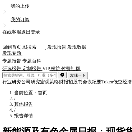
我的上传
我的订阅
在线客服
退出登录
回到首页
AI
搜索
发现报告
发现数据
发现专题
专题报告
专题百科
研选报告
定制报告
VIP
权益
付费社群
发现一下
行业研究
公司研究
宏观策略
财报
招股书
会议纪要
Token
低空经济
当前位置：首页
/
其他报告
/
报告详情
新能源及有色金属日报：现货货