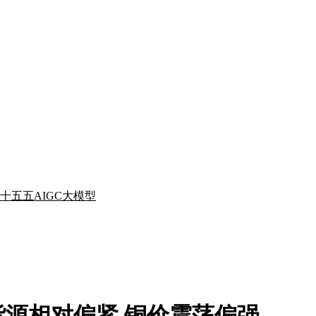
十五五
AIGC
大模型
源相对偏紧 铜价震荡偏强