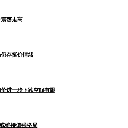
价震荡走高
场仍存挺价情绪
铜价进一步下跌空间有限
或维持偏强格局