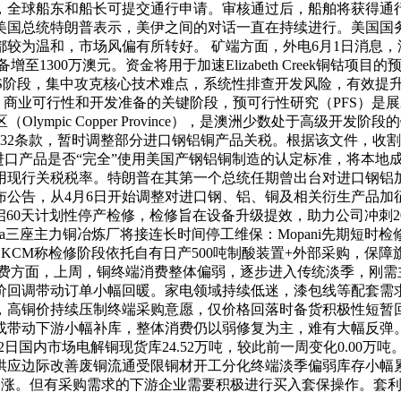
，全球船东和船长可提交通行申请。审核通过后，船舶将获得通行
美国总统特朗普表示，美伊之间的对话一直在持续进行。美国国
温和，市场风偏有所转好。 矿端方面，外电6月1日消息，澳交所上
增至1300万澳元。资金将用于加速Elizabeth Creek铜钴
S阶段，集中攻克核心技术难点，系统性排查开发风险，有效提升
正处于证明技术稳健性、商业可行性和开发准备的关键阶段，预可行性研究（
矿区（Olympic Copper Province），是澳洲少数处于高
232条款，暂时调整部分进口钢铝铜产品关税。根据该文件，收
进口产品是否“完全”使用美国产钢铝铜制造的认定标准，将本地成
复适用现行关税税率。特朗普在其第一个总统任期曾出台对进口钢铝
告，从4月6日开始调整对进口钢、铝、铜及相关衍生产品加征的从
炼厂开启60天计划性停产检修，检修旨在设备升级提效，助力公司冲刺20
hanga三座主力铜冶炼厂将接连长时间停工维保：Mopani先期短时检修、
。KCM称检修阶段依托自有日产500吨制酸装置+外部采购，保障
费方面，上周，铜终端消费整体偏弱，逐步进入传统淡季，刚需主
价回调带动订单小幅回暖。家电领域持续低迷，漆包线等配套需
，高铜价持续压制终端采购意愿，仅价格回落时备货积极性短暂
动下游小幅补库，整体消费仍以弱修复为主，难有大幅反弹。 库存
吨。6月2日国内市场电解铜现货库24.52万吨，较此前一周变化0.0
供应边际改善废铜流通受限铜材开工分化终端淡季偏弱库存小幅
多高位不追涨。但有采购需求的下游企业需要积极进行买入套保操作。