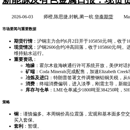
2026-06-03
师橙,陈思捷,封帆,蔺一杭
华泰期货
Ma
市场要闻与重要数据
期货行情
：沪铜主力合约6月2日开于105850元/吨，收于106
现货情况
：沪铜2606合约冲高回落，收于105860元/
维持贴水运行。
重要资讯
：
地缘
：霍尔木兹海峡通行许可系统开放，美伊对话
矿端
：Coda Minerals完成配售，加速Elizabe
冶炼及进口
：特朗普签署文件调整钢铝铜关税，从6月
消费
：终端消费偏弱，进入淡季，刚需主导，新能
库存与仓单
：LME仓单减少1800吨至384250吨，S
策略
铜
：谨慎偏多。本周铜价高位震荡，宏观和基本面多空交织。
买入套保。
套利
：暂缓。