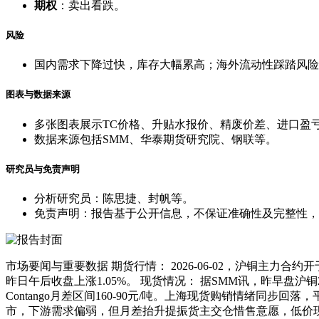
期权
：卖出看跌。
风险
国内需求下降过快，库存大幅累高；海外流动性踩踏风险
图表与数据来源
多张图表展示TC价格、升贴水报价、精废价差、进口盈
数据来源包括SMM、华泰期货研究院、钢联等。
研究员与免责声明
分析研究员：陈思捷、封帆等。
免责声明：报告基于公开信息，不保证准确性及完整性，
市场要闻与重要数据 期货行情： 2026-06-02，沪铜主力合约开于1
昨日午后收盘上涨1.05%。 现货情况： 据SMM讯，昨早盘沪铜2
Contango月差区间160-90元/吨。上海现货购销情绪
市，下游需求偏弱，但月差抬升提振货主交仓惜售意愿，低价现