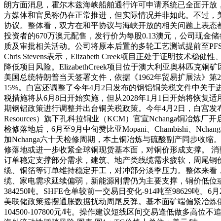
朗方面消息，霍尔木兹海峡船舶通行许可申请系统已全面开放
方媒体和官员称仍在正常推进，但实际情况并非如此。不过，
协议。整体看，双方在和平协议与海峡开放的相关问题上表态都较为
投资者的670万澳元配售，发行价为每股0.13澳元，公司现金储备
质及审批相关活动。公司将原本后置的多轮工艺测试提前至PF
Chris Stevens表示，Elizabeth Creek项目
降低项目风险。ElizabethCreek项目位于澳大利亚奥林匹克铜
美国总统特朗普当天签署文件，依据《1962年贸易扩展法》第
15%。白宫还调整了今年4月2日发布的钢铝铜关税文件中关于
税措施将从6月8日开始实施，但从2028年1月1日开始将恢
期钢铝政策进行调整并出台铜关税政策。今年4月2日，白宫发布公
Resources）旗下孔科拉铜业（KCM）官宣Nchanga铜冶
检修落地后，6月至9月中旬赞比亚Mopani、Chambishi、Nc
加Nchanga六十天检修周期，本土铜冶炼与硫酸副产同步收缩
修落地或进一步收紧全球铜现货基本面，对铜价形成支撑。 消
订单稳定支撑部分需求，建筑、地产类线缆需求疲软，周尾铜
缆、铜箔等订单维持稳定开工，对冲部分淡季压力。整体来看
缆、家电需求延续偏弱，新能源刚需仍为主要支撑，铜价低位或带
384250吨。SHFE仓单较前一交易日变化-914吨至98629
美联储政策摇摆通胀数据扰动周尾反弹。基本面矿端偏紧冶炼
104500-107800元/吨。操作建议短线区间交易逢低做