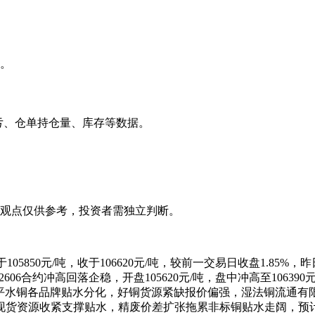
。
亏、仓单持仓量、库存等数据。
观点仅供参考，投资者需独立判断。
05850元/吨，收于106620元/吨，较前一交易日收盘1.85%，昨
606合约冲高回落企稳，开盘105620元/吨，盘中冲高至10639
同步回落，平水铜各品牌贴水分化，好铜货源紧缺报价偏强，湿法铜
货资源收紧支撑贴水，精废价差扩张拖累非标铜贴水走阔，预计