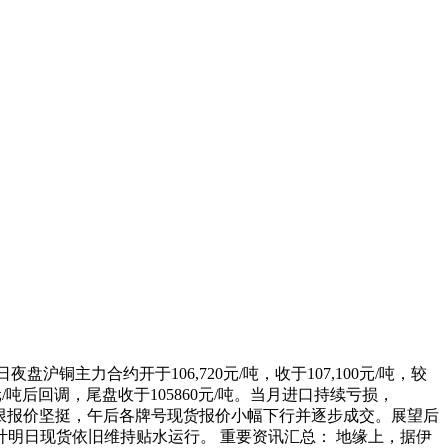
日夜盘沪铜主力合约开于106,720元/吨，收于107,100元/吨，较
0元/吨后回调，尾盘收于105860元/吨。当月进口持续亏损，
流通有限报价坚挺，午后各牌号现货报价小幅下行并逐步成交。展望后
明日现货依旧维持贴水运行。 重要资讯汇总： 地缘上，据伊