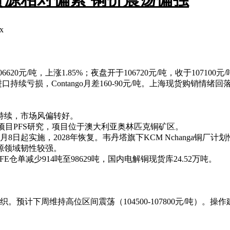
x
620元/吨，上涨1.85%；夜盘开于106720元/吨，收于107100元/
吨。进口持续亏损，Contango月差160-90元/吨。上海现货
持续，市场风偏转好。
th Creek项目PFS研究，项目位于澳大利亚奥林匹克铜矿区。
8日起实施，2028年恢复。韦丹塔旗下KCM Nchanga铜厂
源领域韧性较强。
HFE仓单减少914吨至98629吨，国内电解铜现货库24.52万吨。
预计下周维持高位区间震荡（104500-107800元/吨）