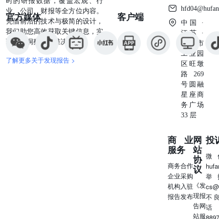
时的研报数据，覆盖宏观、行
hfd04@hufan
业、公司、财报等全方位内容。
官方媒体
客户端
凭借前沿的技术与极简的设计，
中国 ·
我们助您高效获取关键信息，实
江苏 ·
现深度洞察与精准决策。
苏州市
工业园
了解更多关于发现报告 >
区旺墩
路269
号圆融
星座商
务广场
33 层
商业
网
投
服务
站
微
协
商务合作
huf
议
企业采购
举
《发
机构入驻
cs@
现报
报告发布
不
告网
话
站服
889