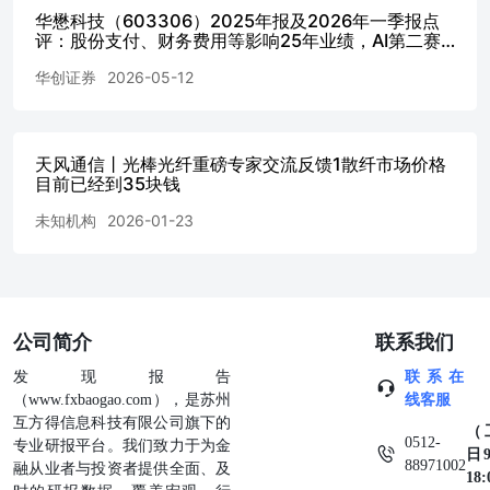
华懋科技（603306）2025年报及2026年一季报点
评：股份支付、财务费用等影响25年业绩，AI第二赛
道成长可期
华创证券
2026-05-12
天风通信丨光棒光纤重磅专家交流反馈1散纤市场价格
目前已经到35块钱
未知机构
2026-01-23
公司简介
联系我们
发现报告
联系在
（www.fxbaogao.com），是苏州
线客服
互方得信息科技有限公司旗下的
（
0512-
专业研报平台。我们致力于为金
日9
88971002
融从业者与投资者提供全面、及
18