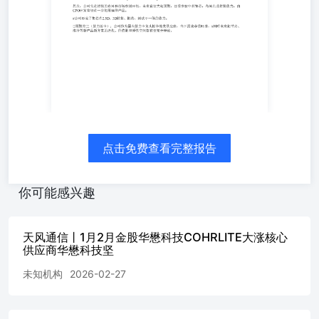
加，后续有望进一步看到更多布局。目前公司已经在CPO先
进封装有大客户，后续在芯片/存储先进封装方面也有望持
续布局突破。预期差一（高速光模块）：光模块26-27年景
气度供不应求。公司高速光模块PCBA卡位早，该环节全球
格局非常好，除了旭创新易盛自供，其他全球光模块主流客
户公司几乎全覆盖，#为cohr和lumentum主供，且随着
flipchip、硅光、先进封装工艺持续迭代，价值量和格局是
持续向好的。预期差二（npo/cpo/先进封装）：我们反复强
调华懋NPO和CPO先进封装逻辑。#首先公司已经形成下列
cpo/npo产品的供货：Lumentum的cpo的ELS产品的pcba、
点击免费查看完整报告
cohr的cpo/npo的OE引擎封装制造、华工科技3.2T的
NPO（阿里云scale-up已跑通）的封装和pcba。其次，公司
先进封装的布局和市场积极开拓，未来有望大超预期，目前
你可能感兴趣
参股中科智芯，布局先进封装能力，由CPO出发有望进一步
拓展延伸产品。#公司形成了集芯片2.5D、3D封装、散热、
测试于一体的能力。预期差三（算力板卡）：公司作为国内
天风通信丨1月2月金股华懋科技COHRLITE大涨核心
算力卡龙头板卡独家供应商，当下需求非常旺盛，#同时未
供应商华懋科技坚
来超节点、液冷等新产品新方案的迭代、价值量和弹性空间
未知机构
2026-02-27
都有望充分释放。