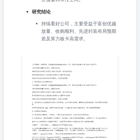
研究结论
持续看好公司，主要受益于富创优越
放量、收购顺利、先进封装布局预期
差及算力板卡高需求。
1、我们强调公司后续增长亮点天风通信丨华懋科技：
COHR&LITE 800G&1.6T核心一供，展望全新华懋光+算力
成长空间巨大！昨日美股COHR大涨18%，LITE大涨14%。
华懋科技是北美两大光通信巨头核心供应商，有望深度受
益。富创优越有望受益于1.6T放量加速增长以及国产算力放
量。同时后续先进封装布局仍存在预期差，持续看好推荐！
1、我们强调公司后续增长亮点来自于富创优越，公司订单
情况亮眼，随着后续1.6T加速放量，有望带来环比高增长。
明年富创优越1.6T、ELS、CPO等订单落地放量，以及国内
算力芯片的爆发需求，有望持续带来高增速。2、收购整体
进展顺利。公司收购实际进展顺利，不用担心，近期因此股
价收到压制，反而是很好的布局机会。3、收购推进后，我
们积极期待先进封装进一步的布局，股权比例此前持续增