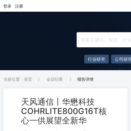
登录
注册
行业研究
公司研
当前位置：首页
/
会议纪要
/
报告详情
天风通信丨华懋科技
COHRLITE800G16T核
心一供展望全新华