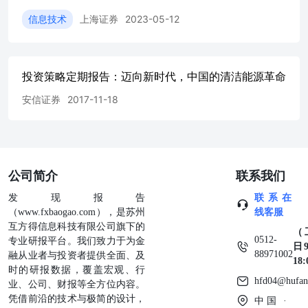
需要持续读取代码库、调用工具、修改文件并进行测试验
证，单次任务往往消耗大量Token。 1.2. Token需求进入爆
信息技术
上海证券
2023-05-12
发阶段 日均词元调用量快速增长，中国的人工智能发展进
入了快速增长阶段。刘烈宏在国新办举行的新闻发布会上表
示，到今年3月，我国日均词元调用量已超过140万亿，相比
2024年初的1000亿增长了1000多倍，相比2025年底的100万
投资策略定期报告：迈向新时代，中国的清洁能源革命
亿又增长了40%多。此外，我国高质量数据集的建设工作取
安信证券
2017-11-18
得了阶段性成效，截止到2025年底，全国已建成的高质量数
据集超过10万个，总体量超过890PB，相当于中国国家图书
馆数字资源总量的310倍左右。 1.2. Token需求进入爆发阶
段 字节Token调用量进入百万亿级，AI推理需求加速落
地。字节跳动旗下火山引擎是国内最早持续披露Token调用
公司简介
联系我们
量的大模型平台之一。自2024年豆包大模型商业化发布以
来，其日均Token调用量快速增长，由2024年初的千亿级提
发现报告
联系在
升至2026年初的百万亿级，两年增长超过1000倍，AI推理
（www.fxbaogao.com），是苏州
线客服
需求呈现明显加速趋势。 1.3.“五层蛋糕”：Token经济时代
互方得信息科技有限公司旗下的
（
的AI产业架构 AI产业正在从“模型竞争”进入“Token经济竞
0512-
专业研报平台。我们致力于为金
日9
争”阶段。在2026年3月，黄仁勋在《AIisAFiveLayerCake》
88971002
融从业者与投资者提供全面、及
18
中提出，AI产业已经形成由能源、芯片、基础设施、模型
时的研报数据，覆盖宏观、行
与应用组成的“五层架构”。其核心逻辑是：AI工厂本质上是
hfd04@hufan
业、公司、财报等全方位内容。
Token工厂，未来AI产业链的价值分配，将围绕Token生
凭借前沿的技术与极简的设计，
中国 ·
成、调度、传输与消费展开重构。 我们认为，黄仁勋提出