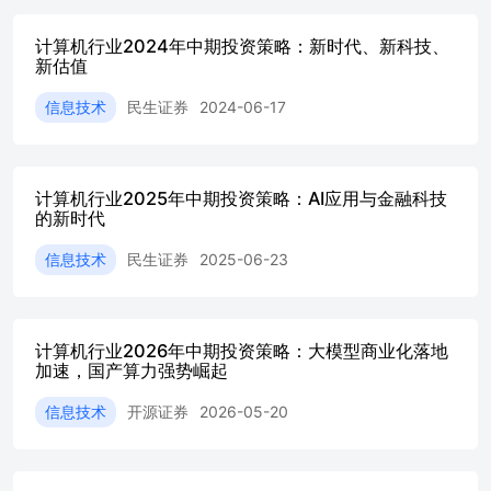
Token正在从模型训练中的技术参数，逐步演变为AI时代的
核心经济单位。传统互联网时代，产业关注的核心指标
计算机行业2024年中期投资策略：新时代、新科技、
新估值
是“流量”“用户时长”“点击量”；而在生成式AI时代，产业链
开始围绕Token展开重构。Token既是模型计算的基本单元，
信息技术
民生证券
2024-06-17
也是AI服务计费、算力消耗、Agent运行以及数据价值流转
的核心载体。 2026年3月GTC大会上，黄仁勋提出“Token
经济学”，表示Token将是AI时代新的大宗商品，未来的数据
中心将成为生产Token的工厂，每瓦性能则成为商业变现的
计算机行业2025年中期投资策略：AI应用与金融科技
核心竞争力，带火词元经济的产业叙事。同月，国家数据局
的新时代
正式为Token确定中文译名“词元”，国家数据局局长刘烈宏
表示，“Token‘词元’不仅是智能时代的价值锚点，更是连接
信息技术
民生证券
2025-06-23
技术供给与商业需求的“结算单位””，为词元经济的商业模
式落地提供了可量化的指标。 1.2. Token需求进入爆发阶段
推理模型正在成为Token消耗主力，AI推理需求进入结构
性扩张阶段。OpenRouter数据显示，2025年以来，推理模型
计算机行业2026年中期投资策略：大模型商业化落地
Token占比快速提升，目前已超过50%。这一变化意味着，
加速，国产算力强势崛起
大模型调用正在从传统“单轮文本生成”，逐步转向“多步推
理+长链执行”的AgenticInference阶段。相比传统聊天模型，
信息技术
开源证券
2026-05-20
推理模型在执行任务时需要进行思维链（CoT）、状态维
护、多轮反思以及工具调用，因此单次请求Token消耗显著
增加。随着GPT-5、Claude 4.5、Gemini3等推理模型普及，