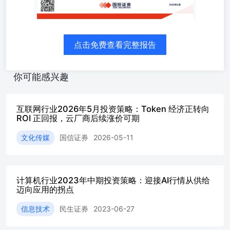
时代的产业价值体系 4.增值Token：模型进化提升智能密度
4.1大模型：国内外大模型持续迭代4.2大模型：AI Agent开
始具备长期运行与自主执行能力4.3大模型：企业级AI平台
加速落地4.4空间智能：从语言智能走向空间智能 1.1 Token
点击免费查看完整报告
逐渐成为AI时代的核心经济单位1.2 Token需求进入爆发阶
段1.3“五层蛋糕”：Token经济时代的AI产业架构 2.生产
Token：能源与芯片构筑AI时代生产力底座 2.1算电协同：
你可能感兴趣
为AI和能源IT注入攻守兼备增长极2.2xPU：CPU价值回
归，国产GPU持续突破2.3超节点：国产算力多维联合优化
工程和赶超机遇2.4太空算力：突破地面局限，全球AI算力
互联网行业2026年5月投资策略：Token 经济正转向
新供给2.5量子科技：颠覆式技术创新，计算/通信/测量迎机
ROI 正回报，云厂商后续涨价可期
遇 5.消费Token：Agent驱动应用生态繁荣 5.1 AI应用：模型
重塑格局，专业数据和经验构筑壁垒5.2经营管理软件：收
文化传媒
国信证券
2026-05-11
费模式向Token计费转型5.3生产研发软件：AI助力提质增效
5.4.智能驾驶：端到端架构演进，L2+/L4逐步落地5.5
AI4S：AI助力，加速药物研发过程 3.流转Token：基础设施
打造AI时代高速网络 3.1光互联：AI下游高景气，拉动测试
计算机行业2023年中期投资策略：迎接AI行情从供给
需求高增3.2卫星互联：下一代互联底座，乘星座组网提速
迈向应用的拐点
东风3.3液冷&电源：算力高密化，带动热管理/供电升级3.4
云计算&IDC：国内外厂商加速投入，算力资源进入涨价周
信息技术
民生证券
2023-06-27
期 1.1. Token逐渐成为AI时代的核心经济单位 Token逐渐
成为AI时代的核心经济单位。随着大模型进入推理时代，