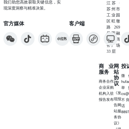
我们助您高效获取关键信息，实
江苏 ·
的“五层蛋糕”本质上是Token经济时代的产业价值体系：1）
现深度洞察与精准决策。
苏州市
能源层：决定Token生产上限。AI工厂的本质是电力到
工业园
Token的转换系统。随着推理需求爆发，能源成本正在成为
区旺墩
官方媒体
客户端
Token成本的重要约束，算电协同重要性持续提升。 2）芯
路269
片层：决定Token生成效率。推理时代，AI芯片竞争正在从
号圆融
训练性能竞争，转向Token生成效率竞争。GPU、XPU与推
星座商
理芯片均围绕低成本、高吞吐Token生成进行优化。 3）基
务广场
础设施层：负责Token传输与调度。光互联、IDC、云计算
33 层
与高速网络构成Token流转体系。随着多模型与多Agent协同
兴起，AI基础设施的重要性持续提升。 4）模型层：决定
商业
网
投
Token智能密度。推理模型、多模态与长上下文技术发展，
服务
站
推动单位Token承载的信息量与智能水平持续提升。 5）应
微
协
用层：决定Token消耗规模。Agent系统具备长链推理、
商务合作
huf
议
ToolCalling与持续状态维护能力，Token消耗量显著高于传
企业采购
举
统聊天场景。AICoding、自动驾驶、数字生物学等应用正成
《发
机构入驻
cs@
为Token需求核心来源。 1.3.五层蛋糕理论 目录 4.增值
现报
报告发布
不
Token：模型进化提升智能密度 1.“五层蛋糕”：Token经济时
告网
话
代的产业价值体系 4.1大模型：国内外大模型持续迭代4.2大
站服
889
模型：AI Agent开始具备长期运行与自主执行能力4.3大模
务协
型：企业级AI平台加速落地4.4空间智能：从语言智能走向
议》
空间智能 1.1 Token逐渐成为AI时代的核心经济单位1.2
《侵