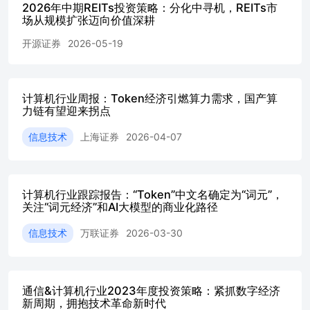
2026年中期REITs投资策略：分化中寻机，REITs市
AI产业Token需求正从用户增长驱动，转向推理复杂度驱
场从规模扩张迈向价值深耕
动。 长上下文与Agent工作流推动单次请求Token持续增
长。OpenRouter数据显示，大模型交互的Sequence Length也
开源证券
2026-05-19
在快速增长。OpenRouter数据显示，2023年底以来，平均
Sequence Length已从不足2,000 tokens提升至超过5,000
tokens，其中编程与Agent类任务增长最为明显。相比传统聊
天场景，Agent系统需要长上下文记忆、任务拆解、
计算机行业周报：Token经济引燃算力需求，国产算
ToolCalling、联网搜索以及持续状态维护，因此Token消耗
力链有望迎来拐点
结构正从“高并发短请求”转向“低并发长推理”。这一变化意
信息技术
上海证券
2026-04-07
味着，未来Token需求增长不仅来自用户数量提升，更来自
单次请求复杂度的持续上升。 1.2. Token需求进入爆发阶段
OpenRouter平台Token调用量快速增长。OpenRouter数据显
示，2025年以来平台周度Token调用量快速增长，由年中的
计算机行业跟踪报告：“Token”中文名确定为“词元”，
不足5T提升至30T以上，呈现明显加速趋势。与此同时，参
关注“词元经济”和AI大模型的商业化路径
与Token消耗的模型数量持续增加，AI推理需求正从单一模
型驱动，逐步走向多模型、多Agent并行调用阶段。 Agent
信息技术
万联证券
2026-03-30
系统正在成为Token消耗主体，AI调用结构发生变化。目前
Token消耗排名靠前的应用已不再是传统聊天机器人，而是
以ClaudeCode、HermesAgent、Cline、OpenClaw为代表的
Agent系统与CodingAgent。相比传统Chatbot，Agent系统的
通信&计算机行业2023年度投资策略：紧抓数字经济
Token消耗量显著高于普通对话场景。尤其是CodingAgent，
新周期，拥抱技术革命新时代