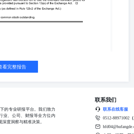
响。 待批会计准则 在2024年11月，美国财务会计准则委员会
“ASU 2024-03”）。ASU 2024-03中的指南要求以表格形式披露新
别的信息进行细分。该准则自2026年12月15日后开始的会计年度以
并允许提前实施。一旦采用，ASU 2024-03可以向前或向后适用。公司
报表的披露产生的影响。 流动性及资本资源 截至2025年3月31日，公司拥
元，累计亏损1.456亿美元。Kiora自成立以来一直亏损且现金流为
3月31日的公司资本资源将足以支持公司计划运营至少12个月，自这些
限公司，缩编合并财务报表说明（未经审计）2025年3月31日 重要
原始到期日为三个月或更短的流动性极高的投资被视为现金等价物。现金
、货币市场基金以及购买时到期日为三个月或更短的上市证券。现金及
值按成本计价，这大致相当于公允价值。 短期投资 短期投资主要分为
查看完整报告
归类为可供出售证券，因为这些投资可能需要在到期之前出售以实施管
属未审计的简化合并资产负债表中的流动资产。任何购买时的溢价或折
整。投资按照其估计的公允价值进行报告。未实现的利润或损失被计入
分，直到实现为止。 信贷损失准备金 对于处于未实现损失状态的待售
恢复其摊销成本基础之前被迫出售该证券。如果满足关于出售意图或要
联系我们
公允价值。对于不符合上述标准的待售证券，公司将评估公允价值下降
司考虑了损失的程度、利率的变化、市场状况、基础信用评级的变动以
公司旗下的专业研报平台。我们致力
联系在线客服
及任何随后的改善，通过准备金账户记录在利息收入中。任何未通过信
行业、公司、财报等全方位内
0512-88971002
（
表的其他综合（损失）收入中。 公司排除适用于可供出售证券的应计
现深度洞察与精准决策。
。投资证券的应计利息收款在简化的合并资产负债表中的预付款项和其
hfd04@hufangde
息收款的信贷损失准备，并及时将任何无法收回的应计利息收款作为利