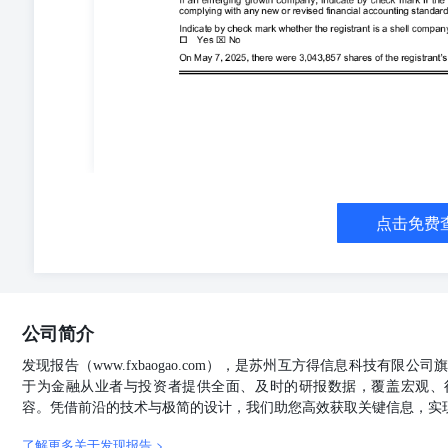
2023-09对缩略合并财务报表及其相关披露没有产生重大影
（FASB）发布了会计准则更新2024-03《利润表费用的分解》（
的财务报表信息，对任何相关利润表费用科目下规定的各个类
及2027年12月15日后开始的会计年度内的会计期间生效，
目前正在评估采用ASU 2024-03可能对其简明合并财务
有无限制现金及现金等价物380万美元和短期投资2030万美
负，预计未来仍将亏损。然而，管理层认为，截至2025年
未经审计的简明合并财务报表发布之日起。 科拉制药股份有
的会计政策 现金流及现金等价物 公司认为，在购买时
及现金等价物包括现金、随时可用的支票账户、储蓄账户
现金等价物在未经审计的简明资产负债表中报告的账面价
点击免费
国债、公司债务证券、政府及机构债券。公司将这些投资
理策略，因此将这些购买日到期超过三个月的投资视为附
价将以直线法摊销/加到利息收入中，作为对收益率的调
累计其他综合(损失)收入中，作为股东权益的一个组成部
证券，公司首先评估其是否打算出售，或者是否很可能在
公司简介
求的任一标准，则通过收益将证券的摊销成本基础减记至
是否由信用损失或其他因素导致。在做出这项评估时，公
发现报告（www.fxbaogao.com），是苏州互方得信息科技有限
及预测的回收等因素。未实现损失中与信用相关的部分以
于为金融从业者与投资者提供全面、及时的研报数据，覆盖宏观、
用损失准备金记录的减值损失，包括在简并合并资产负债
容。凭借前沿的技术与极简的设计，我们助您高效获取关键信息，实
利息，从公允价值和摊余成本基础上进行减值识别和计量
了解更多关于发现报告 >
他流动资产中进行记录。公司的会计政策是不测量应计利