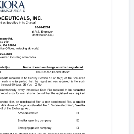
力我们的建立和维护发展伙伴关系的能力。我们对联邦、州和外国监管
护产品候选人的知识产权保护的能力。预期的业务和市场发展趋势以及
实现概率以及其他进步的能力。 我们详细讨论了这些风险中的许多，
日提交给证券交易委员会（简称SEC）的年度报告10-K的第17页开始，或
述在 目录表 我们的公开文件，您应该知道，可能存在其他因素，包括
。 此外，这些前瞻性陈述仅代表截至本报告发布日的我们的估计和假
证券法，我们有义务更新和披露与之前披露信息相关的重大发展，否则
als, Inc. 在本文中被称为“我们”、“我们的”、“我们公司”和“公司”。 目录
年3月31日和2024年（未经审计）三个月 科拉制药股份有限公司，缩
商务、演示和最近的会计准则公告 概览 科伊拉制药公司（“科伊拉”或“公
伊拉是一家处于临床试验阶段的专科制药公司，专注于开发和商业化眼科疾
入到了商业规划、研发和融资上。 未经审计的临时财务信息 公司相应的
美国GAAP”）对中期财务信息的规定以及10-Q表格说明和《S-X规
括美国GAAP对完整财务报表所要求的所有信息和注释。根据管理层意
要的调整（包括正常重复性调整）均已包括。所述期间的运营结果并不
露足以确保在读取这些未经审计的财务报表摘要与公司2025年3月25
表和注释相配合时，所呈现的信息不会误导读者。截至2024年12月31日
不包含美国GAAP要求的所有披露信息。 会计准则的采用 2023年
023-09《收入税》（主题740）——收入税披露的改进。新标准要求公司
入税。该标准对我们自2025财年起生效，适用于截至2025年12月31
用。公司于2025年1月1日开始采用ASU 2023-09。采用ASU