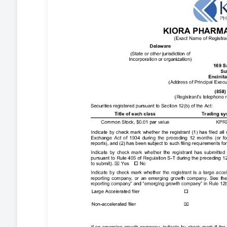
期；我们的预期增长策略我们的吸引或保留关键人才的能
要求方面的期望美国及外国国家的监管发展我们获取和维
我们运营中所面临的挑战；我们评估产品候选人的里程碑
在“第1A项。风险因素”标题下，从我们于2025年3月25
称为年度报告。您应仔细审查所有这些因素，以及其他描
我们目前尚未意识到的因素，这些因素可能导致这些差异
设。即使在未来我们的情况可能发生变化，除非根据联邦
我们可能不会更新这些前瞻性陈述。 Kiora Pharmaceutic
表 科伊拉制药公司，股东权益浓缩合并财务报表截至2025
编合并财务报表说明（未经审计）2025年3月31日 1. 
司”）于2004年12月28日作为特拉华州公司成立。科
病的疗法。 自从成立以来，Kiora把几乎所有努力都投
未经审计的财务报表摘要是根据美国普遍接受的会计原则（“
则》第8-03条编制的。依据这些规则和规范，它们不包
见，为了公允地展示公司财务状况和经营成果，对所有必
必然预示全年度的预期结果。我们认为，本报告中的信息披
日提交的2024年年度报告10-K表格的经审计合并财务报
的资产负债表是从公司经审计合并财务报表中推导出来的，但
12月，美国财务会计准则委员会（FASB）发布了ASU 2
扩大其现有的收入税披露，特别是关于税率调整和已缴纳的收
日的年度报告期。预期新标准将具有前瞻性应用，但允许追溯性应