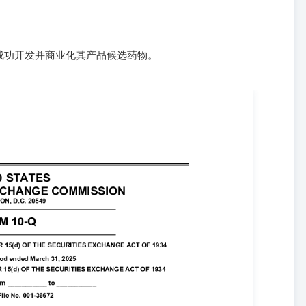
成功开发并商业化其产品候选药物。
月31日（未经审计）和2024年12月31日的压缩合并资产负债表4 2025年
收益表（2024年）5资产负债表摘要（未经审计）2025年3月31日止
4年现金流量表（未经审计）7注释：缩略合并财务报表（未经审计）8项目2。
性关于市场风险的信息披露30第4条控制与程序31第二部分 - 其他信
7A节或证券法、1934年证券交易法（修订后）第21E节或交易法中的前
但不仅限于，“第二项：管理层对财务状况和经营成果的讨论和分
其他可能使我们的实际结果、表现或成就与前瞻性陈述中表达或暗示的
述包括但不限于关于管理层信心或期望、以及非历史事实的我们计划、
”、“将”、“应该”、“能够”、“会”、“预期”、“计划”、“预
项目”、“打算”、“认为”、“潜力”、“目标”、“乐观的”、“策略”等术语识别
映了我们对未来事件的当前看法，并基于假设，受风险和不确定性影
陈述包括但不限于关于： •••••••••••••••我们及我们的合作伙伴
和维持我们产品候选人的监管批准的能力，以及任何已批准产品的标签
我们产品候选人的潜在市场规模及其增长，以及服务于这些市场的能
以及需求额外融资；任何批准产品的市场接受率和程度我们对竞争的预