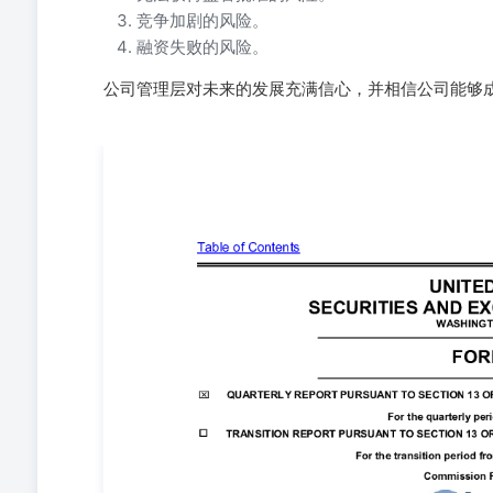
竞争加剧的风险。
融资失败的风险。
公司管理层对未来的发展充满信心，并相信公司能够
索引 第一部分 - 财务信息 项目1。财务报表4截至2025年3
3月31日止第一季度的未审计综合经营情况表和综合（亏损）
三个月及2024年62025年3月31日止的三个月及202
管理层对财务状况及经营成果的讨论与分析26项目3定量和定
息 目录表 前瞻性陈述 这份1933年证券法（修订后）第2
瞻性陈述，包含非历史事实陈述。这些前瞻性陈述主要，
析”中。这些陈述涉及已知和未知的风险、不确定性以及
任何未来结果、表现或成就实质性不同的因素。前瞻性陈
目标、期望和意图的陈述。在某些情况下，您可以通过诸如“可能
计”、“相信”、“目标”、“可预见的”、“看到”、“估计”、“
前瞻性陈述，这些术语旨在识别前瞻性陈述。这些陈述反
响。鉴于这些不确定性，您不应过分依赖这些前瞻性陈述。前瞻性
所进行的临床前研究和临床试验的时机和成功情况；获得
产品产品候选人的开发与商业化范围、进度、拓展和成本
力。关于我们的支出和收入预期，我们现金资源的充足度