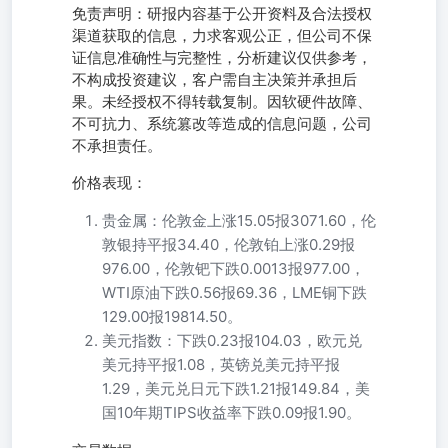
免责声明：研报内容基于公开资料及合法授权
渠道获取的信息，力求客观公正，但公司不保
证信息准确性与完整性，分析建议仅供参考，
不构成投资建议，客户需自主决策并承担后
果。未经授权不得转载复制。因软硬件故障、
不可抗力、系统篡改等造成的信息问题，公司
不承担责任。
价格表现：
贵金属：伦敦金上涨15.05报3071.60，伦
敦银持平报34.40，伦敦铂上涨0.29报
976.00，伦敦钯下跌0.0013报977.00，
WTI原油下跌0.56报69.36，LME铜下跌
129.00报19814.50。
美元指数：下跌0.23报104.03，欧元兑
美元持平报1.08，英镑兑美元持平报
1.29，美元兑日元下跌1.21报149.84，美
国10年期TIPS收益率下跌0.09报1.90。