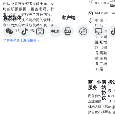
日9
88971002
融从业者与投资者提供全面、及
18
时的研报数据，覆盖宏观、行
hfd04@hufan
业、公司、财报等全方位内容。
官方媒体
客户端
凭借前沿的技术与极简的设计，
中国 ·
我们助您高效获取关键信息，实
江苏 ·
现深度洞察与精准决策。
苏州市
工业园
了解更多关于发现报告 >
区旺墩
路269
号圆融
星座商
务广场
33 层
商业
网
投
服务
站
微
协
商务合作
huf
议
企业采购
举
《发
机构入驻
cs@
现报
报告发布
不