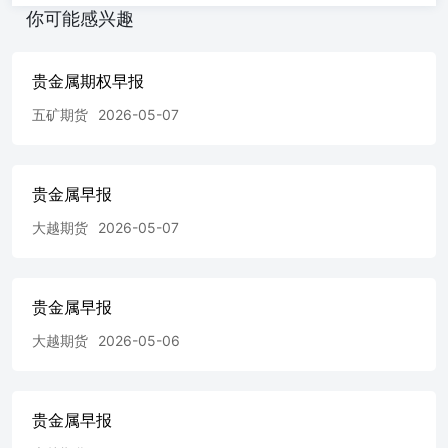
2025/03/31 104.03 -0.23 日期 COMEX白银 库存 上期所白银
你可能感兴趣
库存 黄金ETF持仓 白银ETF持仓 上金所白银库存 上金所黄
金递延费支付方向 上金所白银递延费支付方向 1695.30
13944.69 931.94 变化 最新 2 2 1155.20 - 交易数据 最新 变
贵金属期权早报
化 - -0.15 2.29 28.30 0.00 1.00 0.00 贵金属比价 升贴水、库
存、ETF持仓变化 免责声明: 以上图表数据来源：彭博、永
五矿期货
2026-05-07
安源点资讯、万得 以上内容所依据的信息均来源于交易
所、媒体及资讯公司等发布的公开资料或通过合法授权渠道
向发布人取得的资讯，我们力求分析及建议内容的客观、公
贵金属早报
正，研究方法专业审慎，分析结论合理，但公司对信息来源
的准确性和完整性不作任何保证，也不保证所依据的信息和
大越期货
2026-05-07
建议不会发生任何变化。且全部分析及建议内容仅供参考，
不构成对您的任何投资建议及入市依据，客户应当自主做出
期货交易决策，独立承担期货交易后果，凡据此入市者，我
公司不承担任何责任。未经公司授权，不得随意转载、复
贵金属早报
制、传播本网站中所有研究分析报告、行情分析视频等全部
大越期货
2026-05-06
或部分材料、内容。对可能因互联网软硬件设备故障或失
灵、或因不可抗力造成的全部或部分信息中断、延迟、遗
漏、误导或造成资料传输或储存上的错误、或遭第三人侵入
系统篡改或伪造变造资料等，我们均不承担任何责任。
贵金属早报