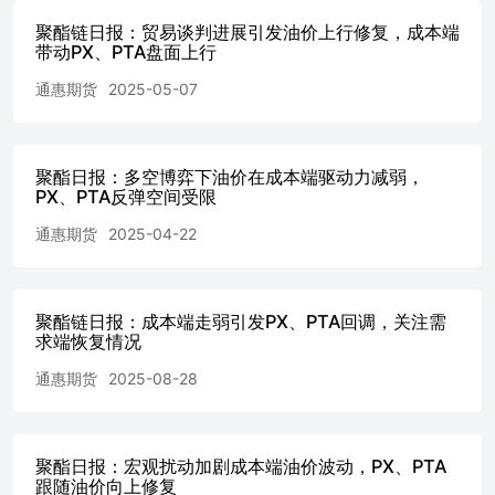
际改善。聚酯开工率上升，但订单、产销表现不及预期，需
求端利好有限。 2.聚酯 昨日，短纤主力合约PF2505收6602
聚酯链日报：贸易谈判进展引发油价上行修复，成本端
元/吨，较前一交易日上涨0.12%。华东市场主流价为6710
带动PX、PTA盘面上行
元/吨，较前一日下跌15元/吨，基差为108元/吨。3月20日江
通惠期货
2025-05-07
浙织机开工率约在69%附近，较上周下调1%，印染企业平
均开机率为68.33%，较上周上涨4.16%；盛泽地区印染样本
开机率为68.68%，较上周上涨7.10%。织造成品库存约在
24.33天附近，较上周增加1.02天。新增订单量有限，跟随
聚酯日报：多空博弈下油价在成本端驱动力减弱，
原材料变动为主。 二、产业链数据监测 三、产业动态 1.宏
PX、PTA反弹空间受限
观动态 路透讯，美国总统特朗普的关税令投资者感到恐
通惠期货
2025-04-22
慌，对经济下滑的担忧推动股市抛售，使标普500指数从上
个月的峰值跌去了四万亿美元，这对曾被特朗普的议程点燃
激情的华尔街来说是一个重大逆转。标普500指数周一收盘
较2月19日创下的历史高点下跌8.6%，自那时以来市值缩水
聚酯链日报：成本端走弱引发PX、PTA回调，关注需
超过四万亿美元，接近10%的跌幅，意味着该指数将出现修
求端恢复情况
正。科技股重镇纳斯达克指数周四收盘较12月高点下跌超过
10%。除了关税不确定性，投资者还在关注立法者能否通过
通惠期货
2025-08-28
一项拨款法案，以避免联邦政府部分停摆，而周三即将公布
一份至关重要的通胀报告。 路透讯，纽约联邦储备银行发
布的一份报告称，尽管美国人对未来通胀路径的预期变化不
聚酯日报：宏观扰动加剧成本端油价波动，PX、PTA
大，但他们在2月对经济前景的担忧却有所增加。根据该行
跟随油价向上修复
最新的消费者预期调查，一年通胀预期为3.1%，比1月的3%