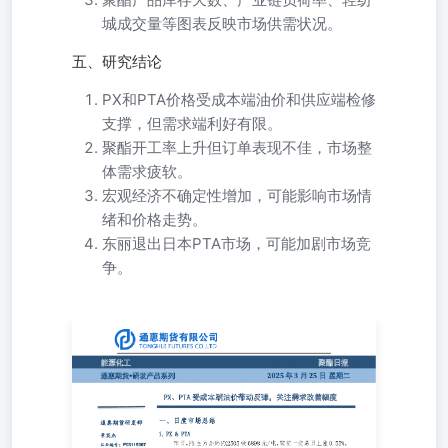
城成交量等图表反映市场供需状况。
五、研究结论
PX和PTA价格受成本端油价和供应端检修
支撑，但需求端利好有限。
聚酯开工率上升但订单表现不佳，市场整
体需求疲软。
宏观经济不确定性增加，可能影响市场情
绪和价格走势。
东丽退出日本PTA市场，可能加剧市场竞
争。
通惠期货研发产品系列 2025年3月25日星期二 PX、PTA受
成本端油价带动反弹，关注需求改善幅度 一、日度市场总
结 通惠期货研发部 1.PX&PTA 李英杰从业编号：F03115367
投资咨询：Z0019145手机：
18516056442liyingjie@thqh.com.cnwww.thqh.com.cn 昨日，
PX主力合约PX2505收6898元/吨，较前一交易日上涨