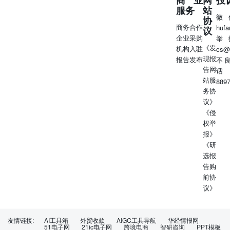
服务
站
微
协
商务合作
huf
议
企业采购
举
《发
机构入驻
cs@
现报
报告发布
不
告网
话
站服
889
务协
议》
《侵
权举
报》
《研
选报
告购
前协
议》
友情链接:
AI工具箱
外贸收款
AIGC工具导航
华经情报网
51电子网
21ic电子网
跨境电商
智研咨询
PPT模板