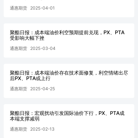
略有上升，而三年和五年通胀预期水平均持平于1月的3%。
通惠期货
2025-04-01
美联储希望通胀率为2%。调查发现，虽然受访家庭对当前
财务状况的评价变化不大，但对未来一年的展望"明显恶
化"，预计情况会更糟的受访家庭达到了自2023年11月以来
最高。 2.行业动态 东丽日前宣布，将于2026年度内停止在
聚酯日报：成本端油价利空预期提前兑现，PX、PTA
受影响大幅下挫
日本国内生产PTA。作为应对中国企业设备增强导致的利润
恶化以及公司整体为提高资本效率而进行的结构性改革的一
通惠期货
2025-03-04
环，东丽将转向外部采购。随着东丽退出，日本国内将不再
生产。 四、产业链数据图表 数据来源：Wind、通惠期货研
发部 数据来源：Wind、通惠期货研发部 数据来源：Wind、
通惠期货研发部 数据来源：Wind、通惠期货研发部 数据来
聚酯日报：成本端油价存在技术面修复，利空情绪出尽
源：Wind、通惠期货研发部 数据来源：Wind、通惠期货研
后PX、PTA或上行
发部 数据来源：Wind、通惠期货研发部 数据来源：Wind、
通惠期货
2025-04-25
通惠期货研发部 数据来源：Wind、通惠期货研发部 数据来
源：Wind、通惠期货研发部 数据来源：钢联、通惠期货研
发部 数据来源：CCF、通惠期货研发部 数据来源：Wind、
通惠期货研发部 分析师承诺 本人（或研究团队）以勤勉的
聚酯日报：宏观扰动引发国际油价下行，PX、PTA成
职业态度，独立、客观地出具本报告。本报告清晰准确地反
本端支撑减弱
映了本人（或研究团队）的研究观点。本人（或研究团队）
不曾因，不因，也将不会因本报告中的具体推荐意见或观点
通惠期货
2025-02-13
而直接或间接接收到任何形式的报酬。 免责声明 客户不应