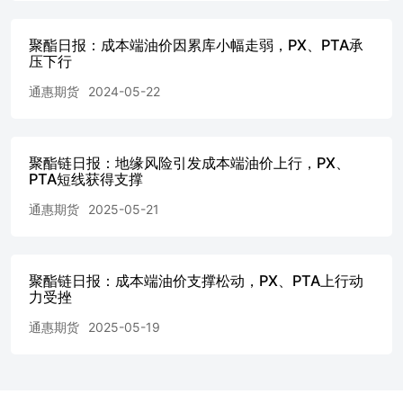
视本报告为作出投资决策的唯一因素。本报告中所指的投资
及服务可能不适合个别客户，不构成客户私人咨询建议。本
聚酯日报：成本端油价因累库小幅走弱，PX、PTA承
公司不确保本报告充分考虑到客户特殊的投资目标、财务状
压下行
况或需要。本公司建议客户应考虑本报告的任何意见或建议
是否符合其特定状况，以及（若有必要）咨询独立投资顾
通惠期货
2024-05-22
问。 在任何情况下，本报告中的信息或所表述的意见并不
构成对任何人的投资建议。在任何情况下，本公司不对任何
人因使用本报告中的任何内容所引致的任何损失负责任。
若本报告的接收人非本公司的客户，应在基于本报告作出任
聚酯链日报：地缘风险引发成本端油价上行，PX、
PTA短线获得支撑
何投资决定或就本报告要求任何解释前咨询独立投资顾问。
咨询热线：021-68864685 地址：上海市浦东新区陆家嘴西
通惠期货
2025-05-21
路99号万向大厦7楼邮编：200120
聚酯链日报：成本端油价支撑松动，PX、PTA上行动
力受挫
通惠期货
2025-05-19