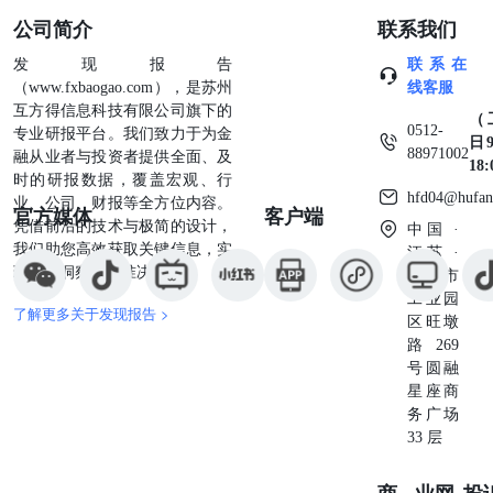
公司简介
联系我们
发现报告
联系在
（www.fxbaogao.com），是苏州
线客服
互方得信息科技有限公司旗下的
（
0512-
专业研报平台。我们致力于为金
日9
88971002
融从业者与投资者提供全面、及
18
时的研报数据，覆盖宏观、行
hfd04@hufan
业、公司、财报等全方位内容。
官方媒体
客户端
凭借前沿的技术与极简的设计，
中国 ·
我们助您高效获取关键信息，实
江苏 ·
现深度洞察与精准决策。
苏州市
工业园
了解更多关于发现报告 >
区旺墩
路269
号圆融
星座商
务广场
33 层
商业
网
投