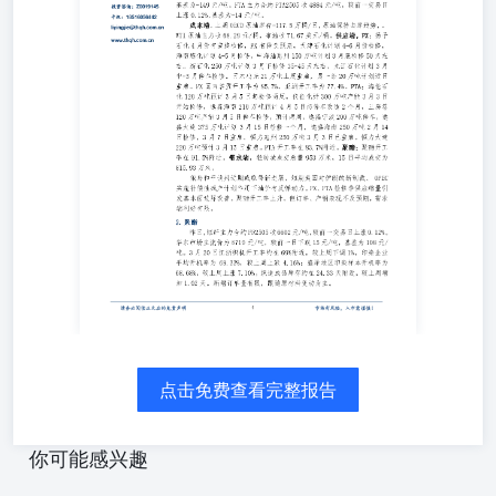
0.55%，基差为-149元/吨。PTA主力合约PTA2505收4884元/
吨，较前一交易日上涨0.12%,基差为-14元/吨。 成本端，上
周OECD原油库存-117.5万桶/日，原油保持去库趋势，。
WTI原油主力收68.29元/桶，布油收71.67美元/桶。供应
端，PX：扬子石化4月份有重整检修，PX有降负预期，天
津石化计划4-6月份检修，海南炼化计划4-5月检修，中海油
惠州150万吨计划3月底检修50天左右。浙石化250万吨计划3
月下检修35-45天左右，九江石化计划3月中-5月停车检修。
日本出光21万吨上周重启，另一条20万吨计划近日重启。
PX国内装置开工率为85.7%，亚洲开工率为77.4%。PTA：
海伦石化120万吨预计3月5日起检修两周，仪征化纤300万吨
产能3月3日开始检修，逸盛海南210万吨预计4月5日起停车
改造2个月，三房巷120万吨产能3月5日停车检修，预计两
周，逸盛宁波200万吨停车，逸盛大连375万吨计划3月15日
检修一个月，逸盛海南250万吨2月14日检修，3月7日重启，
恒力惠州250万吨3月3日已重启。恒力大连220万吨预计3月
15日重启。PTA开工率在83.7%附近。聚酯：聚酯开工率在
点击免费查看完整报告
91.5%附近。需求端，轻纺城成交总量953万米，15日平均
成交为815.93万米。 俄乌和平谈判近期或取得新进展，短
期美国对伊朗的新制裁、OPEC实施补偿性减产计划作用下
你可能感兴趣
油价有反弹动力。PX、PTA检修季供应缩量引发基本面边