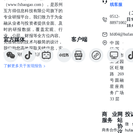
（www.fxbaogao.com），是苏州
线客服
互方得信息科技有限公司旗下的
（
0512-
专业研报平台。我们致力于为金
日9
88971002
融从业者与投资者提供全面、及
18
时的研报数据，覆盖宏观、行
hfd04@hufan
业、公司、财报等全方位内容。
官方媒体
客户端
凭借前沿的技术与极简的设计，
中国 ·
我们助您高效获取关键信息，实
江苏 ·
现深度洞察与精准决策。
苏州市
工业园
了解更多关于发现报告 >
区旺墩
路269
号圆融
星座商
务广场
33 层
商业
网
投
服务
站
微
协
商务合作
huf
议