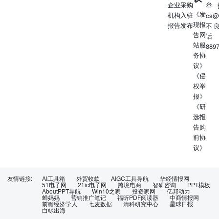
企业采购
举
《发
机构入驻
cs@
现报
报告发布
不
告网
话
站服
889
务协
议》
《侵
权举
报》
《研
选报
告购
前协
议》
友情链接:
AI工具箱
外贸收款
AIGC工具导航
华经情报网
51电子网
21ic电子网
跨境电商
智研咨询
PPT模板
AboutPPT导航
Win10之家
投资家网
亿邦动力
蝉妈妈
营销推广笔记
福昕PDF阅读器
中商情报网
前瞻经济学人
七麦数据
清科研究中心
星球日报
白鲸出海