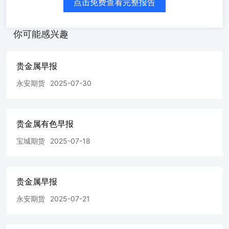
点击免费查看完整报告
新 LME铜 WTI原油 伦敦钯 伦敦铂 伦敦银 伦敦金 品种 价
格表现 贵金属早报 研究中心宏观团队2025/03/05 9366.00
-8.00 105.54 -1.00 日期 COMEX白银 库存 上期所白银库存
你可能感兴趣
黄金ETF持仓 白银ETF持仓 上金所白银库存 上金所黄金递
延费支付方向 上金所白银递延费支付方向 2 1522.70 变化
最新 2 13576.71 901.80 1275.44 - 交易数据 最新 变化 -
贵金属早报
-4.79 0.87 -5.35 0.00 1.00 1.00 贵金属比价 升贴水、库存、
ETF持仓变化 免责声明: 以上图表数据来源：彭博、永安源
永安期货
2025-07-30
点资讯、万得 以上内容所依据的信息均来源于交易所、媒
体及资讯公司等发布的公开资料或通过合法授权渠道向发布
人取得的资讯，我们力求分析及建议内容的客观、公正，研
贵金属有色早报
究方法专业审慎，分析结论合理，但公司对信息来源的准确
性和完整性不作任何保证，也不保证所依据的信息和建议不
宝城期货
2025-07-18
会发生任何变化。且全部分析及建议内容仅供参考，不构成
对您的任何投资建议及入市依据，客户应当自主做出期货交
易决策，独立承担期货交易后果，凡据此入市者，我公司不
承担任何责任。未经公司授权，不得随意转载、复制、传播
贵金属早报
本网站中所有研究分析报告、行情分析视频等全部或部分材
永安期货
2025-07-21
料、内容。对可能因互联网软硬件设备故障或失灵、或因不
可抗力造成的全部或部分信息中断、延迟、遗漏、误导或造
成资料传输或储存上的错误、或遭第三人侵入系统篡改或伪