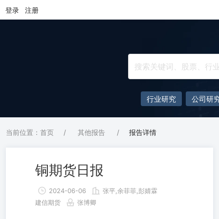
登录
注册
行业研究
公司研
当前位置：首页
/
其他报告
/
报告详情
铜期货日报
2024-06-06
张平,余菲菲,彭婧霖
建信期货
张博卿