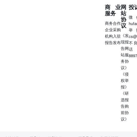
商业
网
投
服务
站
微
协
商务合作
huf
议
企业采购
举
《发
机构入驻
cs@
现报
报告发布
不
告网
话
站服
889
务协
议》
《侵
权举
报》
《研
选报
告购
前协
议》