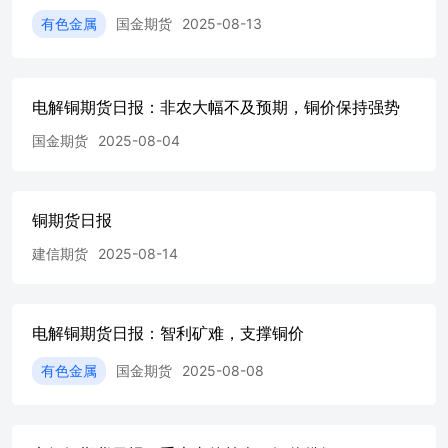
只做空的空头头寸减少6901手至372697手，为逾3周以来最
有色金属
国金期货
2025-08-13
低水平。 【建信期货研究发展部】 宏观金融研究团队021-
60635739有色金属研究团队021-60635734黑色金属研究团队
021-60635736 石油化工研究团队021-60635738农业产品研究
团队021-60635732量化策略研究团队021-60635726 免责声
电解铜期货日报：非农大幅不及预期，铜价保持强势
明： 本报告由建信期货有限责任公司（以下简称本公司）
国金期货
2025-08-04
研究发展部撰写。 本研究报告仅供报告阅读者参考。在任
何情况下，本报告中的信息或所表述的意见并不构成对任何
人的投资建议，本公司不对任何人因使用本报告中的内容所
导致的损失负任何责任。 市场有风险，投资需谨慎。本报
铜期货日报
告是基于本公司认为可靠且已公开的信息，本公司力求但不
保证这些信息的准确性和完整性，也不保证文中观点或陈述
建信期货
2025-08-14
不会发生任何变更，在不同时期，本公司可发出与本报告所
载资料、意见及推测不一致的报告。本报告版权归建信期货
所有。未经建信期货书面授权，任何机构或个人不得以翻
电解铜期货日报：智利矿难，支撑铜价
版、复制、发表、引用或再次分发他人等 任何形式侵犯本
公司版权。如征得本公司同意进行引用、刊发的，须在授权
有色金属
国金期货
2025-08-08
范围内使用，并注明出处为“建信期货研究发展部”，且不得
对本报告进行任何有悖原意的引用、删节和修改。 【建信
期货业务机构】 总部大宗商品业务部 地址：上海市浦东新
区银城路99号（建行大厦）5楼电话：021-60635548邮编：