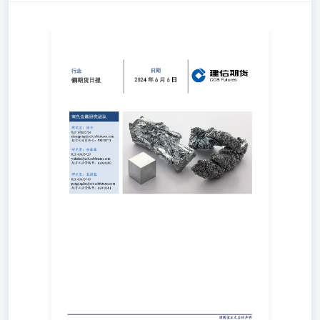
行业 铜期货日报 日期 2024年6月6日 研究员：彭婧霖 021-
60635740 pengjinglin@ccb.ccbfutures.com 期货从业资格号：
F3075681 研究员：张平 021-60635734
zhangping@ccb.ccbfutures.com 期货从业资格号：F3015713
研究员：余菲菲 021-60635729 yufeifei@ccb.ccbfutures.com
期货从业资格号：F3025190 有色金属研究团队 一、行情回
顾与操作建议 图1：沪铜走势及盘面价差图2：伦铜走势及
价差 数据来源：Wind，建信期货研究发展部数据来源：
Wind，建信期货研究发展部 沪铜主力跌至8万附近，伦铜跌
破1万美金，隔夜美4月职位空缺降至2021年以来最低水平，
美国劳动力市场放缓，美国经济不确定性加大市场风险偏好
下降，铜价大幅回调，日内现货市场交投氛围转好，现货贴
水均收窄，平水铜贴水50，升水铜贴水40，湿法铜贴水
125，湿法铜和非标铜大量流出令湿法铜贴水收窄幅度不及
平水铜，不过当前现货库存仍高企，制约贴水收窄空间。短
期铜价下跌修复部分下游需求，不过中美近期公布的经济数
据均显示疲态，中期补库预期带动的需求逻辑有所减弱，叠
加近期秘鲁、刚果金、印尼铜矿供应增加以及美国、哈萨克
斯坦冶炼产能增加，短期供应端扩张消息纷至沓来打压中期