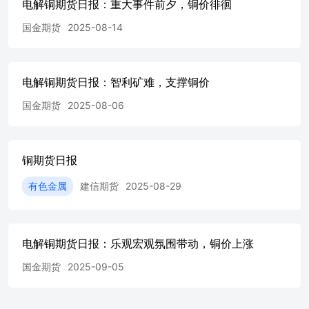
电解铜期货日报：重大事件前夕，铜价徘徊
200120 深圳分公司 地址：深圳市福田区金田路4028号荣超
经贸中心B3211电话：0755-83382269邮编：518038 山东分
国金期货
2025-08-14
公司 地址：济南市历下区龙奥北路168号综合营业楼1833-
1837室电话：0531-81752761邮编：250014 广东分公司 地
址：广州市天河区天河北路233号中信广场3316室电话：
电解铜期货日报：智利矿难，支撑铜价
020-38909805邮编：510620 北京营业部 地址：北京市宣武
门西大街28号大成广场7门501室电话：010-83120360邮编：
国金期货
2025-08-06
100031 福清营业部 地址：福清市音西街福清万达广场A1号
楼21层2105、2106室电话：0591-86006777/86005193邮编：
350300 郑州营业部 地址：郑州市未来大道69号未来大厦
2008A电话：0371-65613455邮编：450008 宁波营业部 地
铜期货日报
址：浙江省宁波市鄞州区宝华街255号0874、0876室电话：
0574-83062932邮编：315000 总部专业机构投资者事业部 地
有色金属
建信期货
2025-08-29
址：上海市浦东新区银城路99号（建行大厦）6楼电话：
021-60636327邮编：200120 西北分公司 地址：西安市高新
区高新路42号金融大厦建行1801室电话：029-88455275邮
编：710075 浙江分公司 地址：杭州市上城区五星路188号
电解铜期货日报：乐观宏观氛围带动，铜价上涨
荣安大厦602-1室电话：0571-87777081邮编：310000 上海浦
国金期货
2025-09-05
电路营业部 地址：上海市浦电路438号1306室(电梯16层F单
元)电话：021-62528592邮编：200122 上海杨树浦路营业部
地址：上海市虹口杨树浦路248号瑞丰国际大厦811室电话：