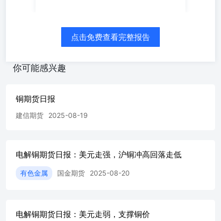
供应端利多预期，美国即将公布的非农就业数据预计将进一
步支持美联储降息预期，美元承压，虽宏观面有美联储降息
预期支撑，但在短中期基本面施压的情况下，预计铜价短期
偏弱，考虑当前铜价已经跌至8万附近，吸引下游逢低采购
点击免费查看完整报告
情绪，现货贴水和精废价差均大幅收窄，预计铜价进一步下
跌空间有限 二、行业要闻 1.据外电6月4日消息，必和必拓
请求在智利Spence矿的劳资谈判中进行调解。 2.据外电6月4
你可能感兴趣
日消息，印尼财政部周二发布的一项规定显示，印尼将对铜
精矿出口征收7.5%的出口税，即刻生效，该规定同样适用
于目前豁免出口禁令的两家矿业公司。 3.江西铜业公告，
铜期货日报
基于目前市场环境等因素考虑，为统筹安排公司控股子公司
建信期货
2025-08-19
江铜铜箔业务发展，经与相关各方充分沟通及审慎论证后，
公司拟终止分拆江铜铜箔至深圳证券交易所创业板上市并撤
回相关上市申请文件。 4.据洛阳钼业官微消息：继前4个月
持续超产实现“开门红”后，KFM今年5月产铜量再超产
电解铜期货日报：美元走强，沪铜冲高回落走低
14%，创投产以来新高。KFM表示，5月产量是公司发展历
程 的一个“新值”，但远不是“最值”。未来，KFM将继续
有色金属
国金期货
2025-08-20
以“精益年”引领公司高质量发展，全力以赴建设世界一流优
秀铜钴矿业公司。 5.伦敦金属交易所（LME）期货和期权
数据显示，截至5月31日当周，投机者已经将LME铜的净多
头减少3003手至86304手，为逾3周以来最低水平。只做多的
电解铜期货日报：美元走弱，支撑铜价
多头头寸减少9905手至459001手，为逾3周以来最低水平；