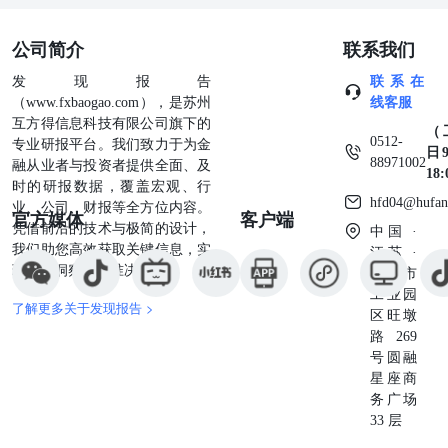
021-63097527邮编：200082 泉州营业部 地址：泉州市丰泽
区丰泽街608号建行大厦14层CB座电话：0595-24669988邮
公司简介
联系我们
编：362000 厦门营业部 地址：厦门市思明区鹭江道98号建
行大厦2908电话：0592-3248888邮编：361000 成都营业部
发现报告
联系在
地址：成都市青羊区提督街88号28层2807号、2808号电话：
（www.fxbaogao.com），是苏州
线客服
028-86199726邮编：610020 【建信期货联系方式】 地址：
互方得信息科技有限公司旗下的
上海市浦东新区银城路99号（建行大厦）5楼 邮编：200120
（
0512-
专业研报平台。我们致力于为金
全国客服电话：400-90-95533转5邮箱：
日9
88971002
融从业者与投资者提供全面、及
khb@ccb.ccbfutures.com网址：http://www.ccbfutures.com
18
时的研报数据，覆盖宏观、行
hfd04@hufan
业、公司、财报等全方位内容。
官方媒体
客户端
凭借前沿的技术与极简的设计，
中国 ·
我们助您高效获取关键信息，实
江苏 ·
现深度洞察与精准决策。
苏州市
工业园
了解更多关于发现报告 >
区旺墩
路269
号圆融
星座商
务广场
33 层