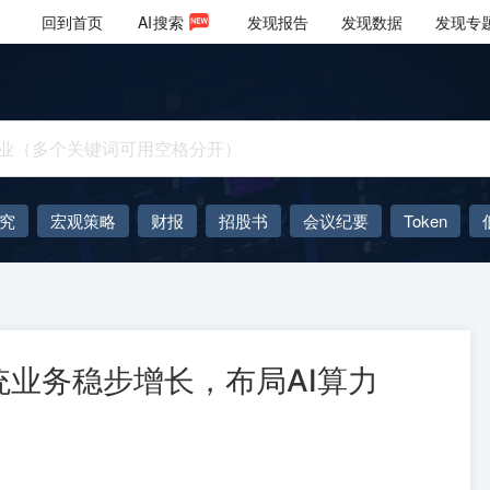
回到首页
AI
搜索
发现报告
发现数据
发现专
究
宏观策略
财报
招股书
会议纪要
Token
AIGC
大模型
统业务稳步增长，布局AI算力