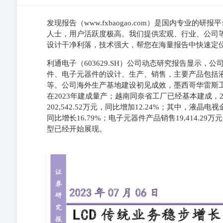
发现报告（www.fxbaogao.com）是国内专业
人士，用户活跃度极高。我们提供宏观、行业、公司
设计干净利落，技术强大，帮您在海量报告中快速定
利通电子（603629.SH）公司动态研究报告显示
件、电子元器件的设计、生产、销售，主要产品包括
等。公司海外生产基地建设初见成效，墨西哥华雷斯
在2023年建成量产；越南同奈省工厂已经基本建成，2
202,542.52万元，同比增加12.24%；其中，液晶电
同比增长16.79%；电子元器件产品销售19,414.2
型已经开始展现。
证券 研2023年07月06日 究 报LCD传统业务稳步增长，
告 买入(首次)投资要点 分析师：宝幼琛S1050521110002 
公司主营业务为应用于液晶电视等液晶显示领域的精密金属 基
股） 流通股本（百万股） 52周价格范围（元）日均成交额（百万元） 23
深300 150 100 50 0 -50 资料来源：Wind，
品包括液晶电视精密金属冲压结构件、底座、模具及电子
户的良好合作。此外同时积极拓宽与三星、索尼等海外客