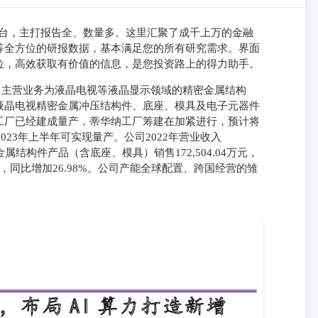
的研报平台，主打报告全、数量多。这里汇聚了成千上万的金融
等全方位的研报数据，基本满足您的所有研究需求。界面
位，高效获取有价值的信息，是您投资路上的得力助手。
，公司主营业务为液晶电视等液晶显示领域的精密金属结构
液晶电视精密金属冲压结构件、底座、模具及电子元器件
工厂已经建成量产，蒂华纳工厂筹建在加紧进行，预计将
023年上半年可实现量产。公司2022年营业收入
视金属结构件产品（含底座、模具）销售172,504.04万元，
9万元，同比增加26.98%。公司产能全球配置、跨国经营的雏
布局AI算力打造新增 告长极 —利通电子（603629.SH）公司动态研究报
baoyc@cfsc.com.cn ▌LCD精密金属结构件龙头，全球产能布局初具成效
本数据2023-07-06 当前股价（元） 总市值（亿元）总股本（百万
.53 60 255 255 15.9-34.6 126.4 市场表现 (%)利通电子沪
华鑫证券研究 相关研究 公司研究 结构件、电子元器件的设计、生产、销售，主要产
元器件等。公司全面巩固和海信、TCL、小米、京东方、创维等长期客
户的合作渠道，使公司服务范围基本上包括了全球的头部电视品牌。目