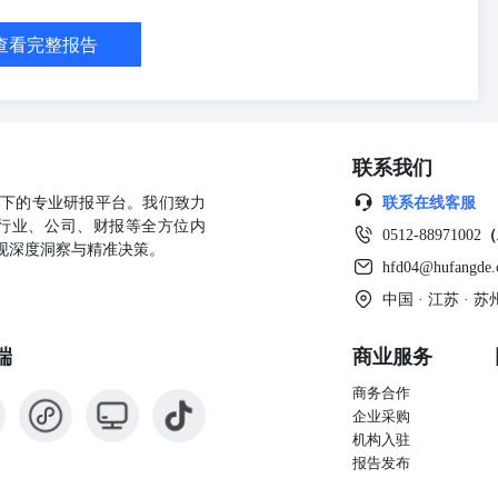
大利亚莫纳什大学金融硕士张敏：清华大学理学博士 ▌证券分析师承诺
询执业资格并注册为证券分析师，以勤勉的职业态度，独立、客观地出
查看完整报告
人不曾因，不因，也将不会因本报告中的具体推荐意见或观点而直接或
评级说明： 投资建议 预测个股相对同期证券市场代表性指数涨幅 1 买
4 卖出 <-10% 行业投资评级说明： 投资建议 行业指数相对同期证券市场代表性
避 <-10% 以报告日后的12个月内，预测个股或行业指数相对于相关证券市场主要
股市场以沪深300指数为基准；新三板市场以三板成指（针对协议转让
联系我们
港市场以恒生指数为基准；美国市场以道琼斯指数为基准。 ▌免责条款
国证监会核准的证券投资咨询业务资格。本报告由华鑫证券制作，仅供华
公司旗下的专业研报平台。我们致力
联系在线客服
其为客户。 本报告中的信息均来源于公开资料，华鑫证券研究部门及
行业、公司、财报等全方位内
0512-88971002
（
整性不作任何保证。我们已力求报告内容客观、公正，但报告中的信息
现深度洞察与精准决策。
，该等信息、意见并未考虑到获取本报告人员的具体投资目的、财务状
hfd04@hufangde
荐。投资者应当对本报告中的信息和意见进行独立评估，并应同时结合
中国 · 江苏 ·
法律、商业、税收等方面咨询专业顾问的意见。对依据或者使用本报告
任何法律责任。本公司或关联机构可能会持有报告中所提到的公司所发
端
商业服务
提供投资银行、财务顾问或者金融产品等服务。本公司在知晓范围内依
反映报告初次发布时的判断，可能会随时调整。该等意见、评估及预测
商务合作
出与本报告所载意见、评估及预测不一致的研究报告。华鑫证券没有将
企业采购
告版权仅为华鑫证券所有，未经华鑫证券书面授权，任何机构和个人不
机构入驻
告的任何部分。若华鑫证券以外的机构向其客户发放本报告，则由该机
报告发布
何责任。本报告同时不构成华鑫证券向发送本报告的机构之客户提供的