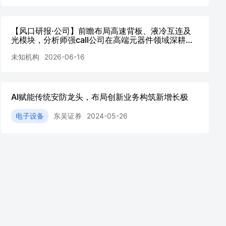
【风口研报·公司】前瞻布局高速背板、液冷互连及
光模块，分析师强call公司在高端元器件领域深耕多
年且过往募投项目顺利建成，AI算力有望开辟新增长
未知机构
2026-06-16
极；另有公司一季度利润受-20260616
AI赋能传统安防龙头，布局创新业务构筑新增长极
电子设备
东吴证券
2024-05-26