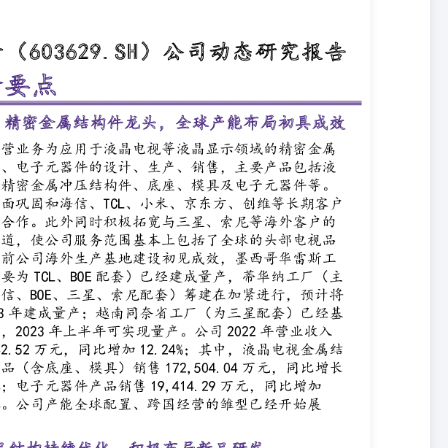
要为TCL、BOE配套）已经建成量产，蒂华纳工厂（主要为海信、
3年建成量产；越南同奈省工厂（为三星配套）已经基本建成，2023年上
元，同比增加12.24%；其中，液晶电视金属结 构件产品（含底座、模具）销
销售19,414.29万元，同比增加 26.98%。公司产能全球配置、跨国经营的
研发 公司主动调整产品结构坚决贯彻大尺寸、高精密的产品路线，实
的趋势。公司2022年主要产品精密金属结构件（含模具）的销售量为
6元，同比上升34.53%。此外公司2022年全年立项开展了电视整机结构套件
背板激光打码导入研发项目、实现对显示器后壳快速定位焊接技术的研
便于多种功能组件自由组合显示器背板技术的研发等一批研发项目，研
 ▌投资涉足AI算力租赁服务，打开公司第二增长曲线 ChatGPT引爆算力风
算力需求为AI算力产业带来了广阔的市场空间。2023年6月1日公
设立在上海松江的全资子公司世纪利通增资4.5亿元。本次增资完成
0%股权。世纪利通主营业务为购买服务器相关设备后提供AI算力租赁服
区的腾讯长三角人工智能超算中心及深圳市光明区的深圳弈峰科技光明
全套IDC托管和运维管理服务。2023年7月5日公司在投资互动平台表
商变更登记也同步完成。公司首期2.25亿元增资款已经汇入世纪利通
023-2025年净利润分别为0.94、1.30、1.67亿元，EPS分别为
46、36倍，我们看好公司传统业务稳步增长，算力租赁业务打造第二增长曲
观经济环境风险、线下消费复苏不及预期、项目进度不及预期、行业政策
3E 2024E 2025E 主营收入（百万元） 2,025 2,380 2,816
（百万元） 66 94 130 167 增长率（%） 14.2% 41.9% 38.8% 28.9% 摊