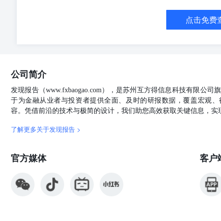
公司研究 许思琪：澳大利亚国立大学硕士。 周文龙：澳
本报告署名分析师具有中国证券业协会授予的证券投资咨
点击免费
具本报告。本报告清晰准确地反映了本人的研究观点。本
间接收到任何形式的补偿。 ▌证券投资评级说明 股票投资
入 >20% 2 增持 10%—20% 3 中性 -10%—10% 
指数涨幅 1 推荐 >10% 2 中性 -10%—10% 3 回
指数的涨跌幅为标准。 相关证券市场代表性指数说明：A
公司简介
标的）或三板做市指数（针对做市转让标的）为基准；香
华鑫证券有限责任公司（以下简称“华鑫证券”）具有中
发现报告（www.fxbaogao.com），是苏州互方得信息科技有限
鑫证券的客户使用。本公司不会因接收人收到本报告而视
于为金融从业者与投资者提供全面、及时的研报数据，覆盖宏观、
相关研究人员力求准确可靠，但对这些信息的准确性及完
容。凭借前沿的技术与极简的设计，我们助您高效获取关键信息，实
与所表达的观点不构成所述证券买卖的出价或询价的依据
况以及特定需求，在任何时候均不构成对任何人的个人推
了解更多关于发现报告 >
各自的投资目的、财务状况和特定需求，必要时就财务、
所造成的一切后果，华鑫证券及/或其关联人员均不承担
官方媒体
客户
行的证券头寸并进行交易，还可能为这些公司提供或争取
法合规地履行披露。 本报告中的资料、意见、预测均只
无需通知即可随时更改。在不同时期，华鑫证券可能会发
此意见及建议向报告所有接收者进行更新的义务。 本报
得以任何形式刊载、翻版、复制、发布、转发或引用本报
构独自为此发送行为负责，华鑫证券对此等行为不承担任
投资建议