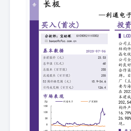
前公司海外生产基地建设初见成效，墨西哥华雷斯工厂（主
BOE、三星、索尼配套）筹建在加紧进行，预计将在202
半年可实现量产。公司2022年营业收入202,542.52万
售172,504.04万元，同比增长 16.79%；电子元器件产品
雏型已经开始展现。 ▌产品结构持续优化，积极布局新品
现了量降价升的经营目标，扭转了主要产品毛利率持续走低
1,779万件（套），同比下降11.59%；平均单价为93.2
研发项目、太阳能光伏用金属边框研发项目、冲压一次件
发、高效拆卸式液晶电视背板整体加固防护技术的研发、
发费用8,660.42万元,研发经费占营业收入比重为4.28%
暴，目前国内人工智能的发展主要受限于算力和数据，庞大的
司公告拟与世纪珑腾、世纪利通签署增资协议，对世纪珑腾
后公司持有世纪利通90%股权，世纪珑腾持有世纪利通1
务，世纪利通 的AI算力租赁业务全部部署在上海市松江
5G大数据中心，并由公司与世纪珑腾双方认可的第三方提供
示公司入主世纪利通的控制权交割已经顺利结束，相关的工
专属账户，世纪利通已进入正常运作轨道。 ▌盈利预测 预测公司2
0.37、0.51、0.66元，当前股价对应PE分别为64、
线，首次覆盖，给予“买入”投资评级。 ▌风险提示 宏
风险、战略转型进度低于预期甚至失败的风险。 预测指标 2022A 202
3,255 增长率（%） 12.2% 17.5% 18.3% 15.6% 归母净利润