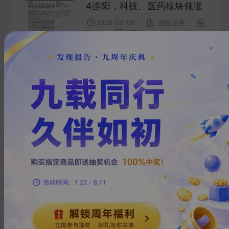
4连阳，科技、医药板块领涨
2026-08-06
国信证券
张***
16
页
由创新高个股看市场投资热点
（第255期）
2026-08-06
国信证券
灰***
12
页
美国宣布对含多晶硅等产品加
征15%关税——每周海内外重
要政策跟踪
2026-08-06
国信证券