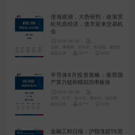
债海观潮，大势研判：政策宽
松托底经济，债市迎来交易机
会
2026-08-06
赵婧、季家辉、邵兴宇、陈笑楠、董徳志
国信证券
乐***
49
页
半导体8月投资策略：推荐国
产算力链和模拟功率板块
2026-08-06
胡慧、叶子、张大为、詹浏洋、连欣然
国信证券
乐***
20
页
金融工程日报：沪指涨超1%迎