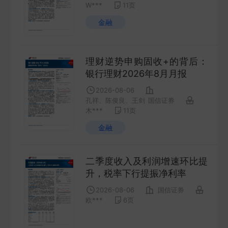
W***
11
页
FUTURES
金融
金工量化
QUANT
理财逆势申购固收+的背后：
银行理财2026年8月月报
2026-08-06
孔祥、陈俊良、王剑
国信证券
木***
11
页
金融
二季度收入及利润增速环比提
升，税率下行提振净利率
2026-08-06
国信证券
欧***
6
页