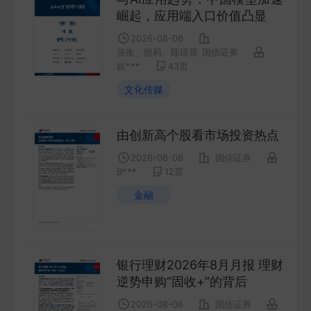
COMPANY
崛起，应用端入口价值凸显
2026-08-06
宏观策略
张衡、熊莉、陈瑶蓉
国信证券
娱***
43
页
STRATEGY
文化传媒
会议纪要
由创新高个股看市场投资热点
MINUTES
2026-08-06
国信证券
B***
12
页
财报
金融
ANNUALS
招股书
PROSPECTUS
银行理财2026年8月月报 理财
逆势申购“固收+”的背后
期货研究
2026-08-06
国信证券