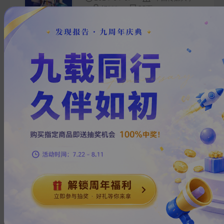
好***
95
页
信息技术
百年跨国企业品牌形象建设与
传播策略研究白皮书
2024-02-03
-
中国传媒大学
车***
40
页
文化传媒
:2023设计思维发展研究报告
2023-10-16
中国传媒大学
S***
87
页
建筑建材