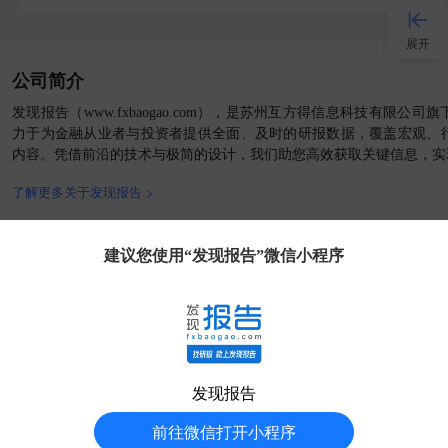
展开
公司简介
接入AI
发现报告（www.fxbaogao.com），是苏州互方得信息科技有限公
力于为金融从业者与投资者提供全面、及时的研报数据，覆盖宏观、
内容。凭借前沿的技术与极简的设计，我们助您高效获取关键信息，实
小程序
了解更多关于发现报告 >
APP
官方媒体
客户端
建议您使用“发现报告”微信小程序
发现大使
客服
发现报告
分享得豆
友情链接:
AI工具箱
外贸收款
AIGC工具导航
华经情报网
51电子网
福昕PDF阅读器
中商情报网
前瞻经济学人
七麦数据
清
前往微信打开小程序