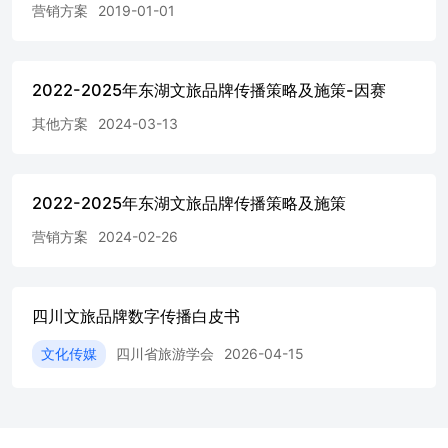
规模已达471.7亿元，同比增长494.8%，预计2028年继续攀
营销方案
2019-01-01
升至2767.4亿元 新千亿市场诞生：预计2028年AIGC带动的
市场空间超2700亿 可口可乐的“CreateRealMagic”活动，利用
AIGC技术让用户通过文字生成个性化品牌视觉。此举将可
口可乐从内容生产者转变为“创造力的赋能者””以极低成本
2022-2025年东湖文旅品牌传播策略及施策-因赛
满足了年轻人自我表达的需求，实现了深度链接。 与此同
其他方案
2024-03-13
时，AIGC正从商业应用快速渗透至文旅领域，重塑宣传内
容的生产与传播方式，AI不仅是提效的工具，更是创意
的“加速器”和“共生伙伴”。 作为“AI员工”提升整体运营效率
动态生成个性化的宣传材料旅游攻略甚至音乐、短视频 创
2022-2025年东湖文旅品牌传播策略及施策
造虚实融合的沉浸式体验场景 上海浦东文明“猫游浦东”项
目生动地展示了AI如何创造全新的文旅叙事。该项目让用
营销方案
2024-02-26
户可以跟随一只虚拟AI猫的视角，探索和发现城市的别样
魅力。这种以A/角色为主导的叙事方式，将枯燥的景点信息
转化为有趣、个性化的探索故事，极大地提升了互动性和趣
四川文旅品牌数字传播白皮书
味性，为城市形象注入了年轻与创意的活力。 吉林文旅
在“长白天下雪，天下人的雪”主题推广中，创新引入AI技术
文化传媒
四川省旅游学会
2026-04-15
进行宣传内容创作。通过AI制作的武侠风格视频，生动演
绎冰雪世界的侠意风情；而AI生成的宣传歌曲以“随时回
家，吉林等你”为情感主线，融合真实自然风光、人文场景
与乡土温情，呈现出一个充满亲和力的吉林形象，激发了广
大网友的共创热情。 趋势·观点 从“技术赋能”到“创意平权”