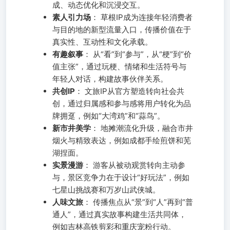
成、动态优化和沉浸交互。
素人引力场
： 草根IP成为连接年轻消费者
与目的地的新型流量入口，传播价值在于
真实性、互动性和文化承载。
有趣叙事
： 从“看”到“参与”，从“梗”到“价
值主张”，通过玩梗、情绪和生活符号与
年轻人对话，构建故事伙伴关系。
共创IP
： 文旅IP从官方塑造转向社会共
创，通过归属感和参与感将用户转化为品
牌拥趸，例如“大湾鸡”和“蒜鸟”。
新市井美学
： 地摊潮流化升级，融合市井
烟火与精致表达，例如成都手绘煎饼和芜
湖捏面。
实景漫游
： 游客从被动观赏转向主动参
与，景区竞争力在于设计“好玩法”，例如
七星山挑战赛和万岁山武侠城。
人味文旅
： 传播焦点从“景”到“人”再到“普
通人”，通过真实故事构建生活共同体，
例如吉林高铁剪彩和重庆宠粉行动。