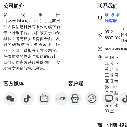
公司简介
联系我们
在文旅传播中，AIGC意味着可以用“小成本”撬动“大制
作”，快速生成高质量的宣传片、海报和社交媒体内容，从
发现报告
联系在
而在激烈的注意力竞争中获得一席之地。它打破了创意生产
（www.fxbaogao.com），是苏州
线客服
的人力、时间和成本边界，使“千人千面”的个性化体验
互方得信息科技有限公司旗下的
和“瞬息万变”的动态内容传播成为可能。 AIGC深度融合创
（
0512-
专业研报平台。我们致力于为金
意全流程 AI的应用将从零散的“点”状尝试，发展为贯穿“策
日9
88971002
融从业者与投资者提供全面、及
划-生成-分发-优化”的全流程赋能。在策划阶段，AI可分析
18
时的研报数据，覆盖宏观、行
海量数据预测下一个热点文化元素；在生成阶段，可自动生
hfd04@hufan
业、公司、财报等全方位内容。
成针对不同平台、不同客群的宣传视频切片和文案；在分发
凭借前沿的技术与极简的设计，
中国 ·
后，可实时分析反馈并优化后续内容策略。可以预测，在
我们助您高效获取关键信息，实
江苏 ·
2026年，AI创意、AI共生将大量进入文旅传播的全链条。
现深度洞察与精准决策。
苏州市
公众号·中传区域品牌与传播研究院 素人引力场 回望·关键
工业园
词 景区人气NPC盘点（部分） 由普通人承载、真实鲜活
区旺墩
官方媒体
客户端
的“魅力个体”，正成为连接年轻消费者与目的地的新型流量
路269
入口 与过去依赖厚重历史或巨资打造的顶层IP不同，“草根
号圆融
IP”以其未经过度包装的真实性，更易击穿圈层、引发共
星座商
鸣，为目的地开辟了低成本、高转化的流量新通道，并在线
务广场
下成为独特的核心吸引力。文旅传播的流量获取路径变为发
33 层
现、赋能并联动这些原生的“魅力个体”。 草根IP类型 个人
技能型 文化历史型 核心特征拥有独特手艺、知识或个人魅
力的普通人 核心特征 以历史人物、古代职业为原型，让静
商业
网
投