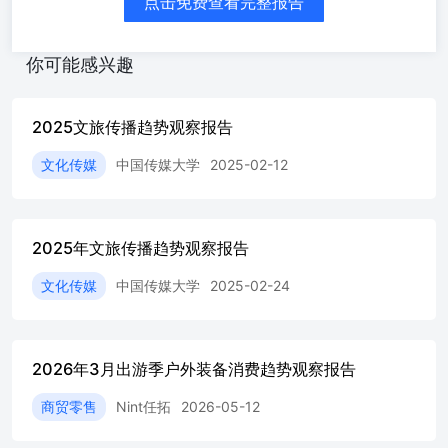
点击免费查看完整报告
网络一样融入新文旅场景，成为“传播的基础设施”。 跨界
共生的迁：从营销联动深化为产业的跨界协同。文旅与时
尚、赛事、影视的融合超越了短期的流量互换。它们正在共
你可能感兴趣
享叙事主权、共投资源、共建消费场景，成为城市新的文商
旅体嘉年华，从而带来文旅消费新增长极 价值共创的迁
徙：从“官方塑造”越来越转向多元的“社会共创”。大湾鸡、
2025文旅传播趋势观察报告
蒜鸟从一个IP符号、一个方言梗，成为链接体育、美食、地
域文化、城市生活的“超级连接器”。因此，顶级目的地的核
文化传媒
中国传媒大学
2025-02-12
心竞争力，在于能否设计出让世界参与的空白，让游客、居
民、创作者自动成为内容的生产者与品牌的拥是。 这不是
简单的概念迭代，是以传播为引擎重塑了产业逻辑。文旅的
2025年文旅传播趋势观察报告
竞争，早已跳出了“有什么资源卖什么产品”的浅层博奔，也
告别了“拼渠道抢流量”的粗放争夺，而是文旅经营者、管理
文化传媒
中国传媒大学
2025-02-24
者是否可以用传播的逻辑重构文旅的底层叙事、提炼文化符
号、营造沉浸场景、培育价值生态。 2026年文旅传播将会
更加“卷”，热点转瞬即逝、爆款难以复制，不如沉下心来把
脚下的土地读懂、做透，自然生长出别人拿不走的吸引力。
2026年3月出游季户外装备消费趋势观察报告
真正的破局之道，从来藏在向新而生的坚守里。 情绪ROI
回望·关键词 其核心是追求松弛感、自主性和情绪疗愈。 他
商贸零售
Nint任拓
2026-05-12
们的“性价比”衡量体系已深刻演变，不再只看重货币价格，
而是将体力消耗、时间成本和情绪体验的投入产出比