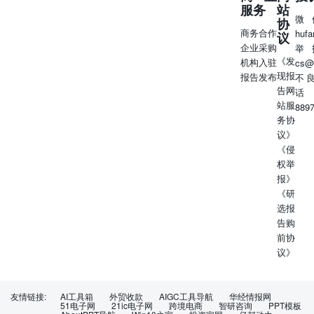
服务
站
态的历史景观转化为动态的文化体验 典型案例理发师晓
微
协
华、芜湖面人叔 典型案例 嘉峪关“守关大汉”、黄山“解忧版
商务合作
huf
议
李白” 传播价值 传播价值 通过年轻化、趣味化的互动形
企业采购
举
式，让景区成为活态的文化传播载体 以个人故事承载传播
《发
机构入驻
cs@
势能可信度高，感染力强 互动体验型 共创内容型 全员沉浸
现报
报告发布
不
型 核心特征游客或网民参与形成的创意内容与符号 核心特
告网
话
征 以“娱乐性”“参与感”为核心，与游客进行互动 典型案例
站服
889
卤鹅哥、鸡排哥 典型案例 长春雪饼猴、西安大唐不夜城不
务协
倒翁 传播价值强参与感与归属感，实现病毒式传播 传播价
议》
值 核心特征 游客通过即兴、轻松的互动获得愉快的体验，
《侵
容易形成“自发传播”的效应 景区内居民化身NPC，构建
权举
起“无处不场景、无人不角色”的全沉浸环境 典型案例 贵阳
报》
青岩古镇“大明状元游”、浙江乌镇NPC 传播价值 通过沉浸
《研
式的体验，让游客获得全方位真实的文化体验 趋势·观点 普
选报
通的魅力个体不断崛起 全新的传播链路赋能文旅 传播的触
告购
发点从“目的地品牌”前置到了“人格化IP”，形成了“IP吸引-
前协
内容互动-目的地转化”的新型传播流程，品牌通过与草根IP
议》
的深度绑定，实现了文化价值与商业价值的快速转化。但单
纯的“搞笑”或“猎奇”式素人IP生命周期有限，未来的生命力
在于IP与在地文化的深度绑定。 文旅吸引力的构建不再集
友情链接:
AI工具箱
外贸收款
AIGC工具导航
华经情报网
中于单一权威渠道，而是分散至无数具备独特性格、技能或
51电子网
21ic电子网
跨境电商
智研咨询
PPT模板