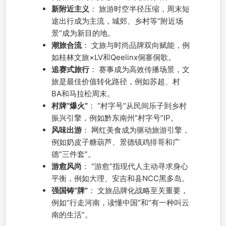
新附近主义
： 旅游时空半径压缩，周末短
途出行成为主流，城郊、乡村等“附近场
景”成为新目的地。
潮旅合流
： 文旅与时尚品牌双向赋能，例
如桂林文旅×LV和Qeelinx侗寨侗歌。
追赛式旅行
： 赛事成为高效传播场景，文
旅是最佳价值转化路径，例如苏超、村
BA和马拉松周末。
村牌“爆火”
： “村字号”从民间乐子到乡村
振兴引擎，例如黔东南州“村字号”IP。
风味出游
： 网红美食成为驱动旅游引擎，
例如奶皮子糖葫芦、景德镇鸡排哥和广
德“三件套”。
游愈风尚
： “游愈”指现代人主动寻求身心
平衡，例如大理、安吉和县NCC黑多岛。
强国铸“牌”
： 文旅品牌化战略至关重要，
例如“行走河南，读懂中国”和“有一种叫云
南的生活”。