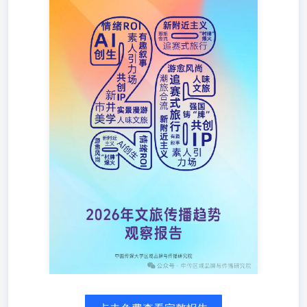
与传播研究院 目录 前言2026文旅传播驱动的新质重构 预见
2026文旅趋势报告 趋势一情绪ROI旅行的终极性价比趋势二
AI创生，从技术赋能到创意平权趋势三个体即入口，魅力
即流量趋势四有趣叙事，从玩梗到价值共鸣趋势五共创IP，
每个人都是故事的作者趋势六烟火气与精致感并存的新市井
美学趋势七实景漫游，从“看风景”到“玩游戏”趋势八人味文
旅，从“以景为中心”到“以人为核心”趋势九近距离旅
游，“附近”成为新目的地趋势十时尚+文旅，双向赋能的格
调升级趋势十一跟着赛事去旅行趋势十二“村牌”爆火，从民
间乐子到乡村振兴引擎趋势十三风味出游，一道美食带火一
座城趋势十五强国铸“牌”，文旅品牌化战略的新使命 前言
12026文旅传播驱动的新质重构 2025，我们的观察聚焦于四
个正在发生的根本性迁徙，它们共同勾勒出2026文旅传播的
迹： AI角色的迁徒：从内容工具成为“叙事定义者”。AIGC
正从商业应用快速渗透至文旅领域。A/不再是辅助提效的简
单工具，而是深度参与情感锚点定位与文化符号提炼，成为
构建独特IP叙事的核心驱动。技术拥有“创意人格”，文旅传
播的生产端与分发端正在被AI深度重构，传播进入智能生
成、动态优化、沉浸交互的全新阶段。 传播生态的迁徙：
从传播管理进化为生态培育，从提供产品转向设计生态系
统。草根IP、魅力个体、轻享产品、情绪ROI、有趣叙事、
新市井美学......无不在提醒我们，新的传播生态，正像水电