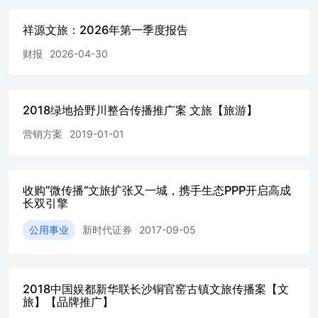
（ROI）作为更关键的决策依据。他们追求“不费力的快
乐”与“确定的松弛感”，厌恶人潮拥挤和流程上的“受罪”，
祥源文旅：2026年第一季度报告
这直接催生了“躺平游”、“错峰游”、“小众深度游”等新趋
势。 无论是“无痛爬山”还是漂流躺平，这些看似“不费力”的
财报
2026-04-30
体验，都是年轻人对传统“征服式”旅游逻辑的主动摒弃，其
根本目的在于用最低的成本，获得最大的心理慰籍。 趋势·
观点 “轻”产品撬动“大”情绪 精准对接细分需求的蓝海 为了
2018绿地拾野川整合传播推广案 文旅【旅游】
迎合这种对“情绪ROI”的追求，文旅市场涌现出大量“轻享
版”产品。它们通常具备轻量化、高颜值、强体验、易传播
营销方案
2019-01-01
的特点，旨在为游客提供“当下的小确幸”，迎合年轻旅行者
用有限的预算和精力换取最大化的松弛感、愉悦感和自我满
足的诉求。 “躺平旅游”的戏标签背后，是文旅市场走向分
众化、多元化的必然趋势。它并非代表着对品质的放弃，恰
收购”微传播“文旅扩张又一城，携手生态PPP开启高成
恰相反，它对服务的舒适度、人性化和细节设计提出了更高
长双引擎
要求。将过去少数人才能获得的极限体验，通过技术创新和
公用事业
新时代证券
2017-09-05
模式改造，转化为不同门槛、多种层次的文旅产品。 公众
号·中传区域品牌与传播研究院 AI创生 回望·关键词 文旅传
播的生产端与分发端正被AI深度重构，传播进入“智能生
成、动态优化、沉浸交互”的全新阶段。 AIGC技术（人工
2018中国娱都新华联长沙铜官窑古镇文旅传播案【文
智能生成内容）的发展，尤其是文生视频、文生音乐等能力
旅】【品牌推广】
的成熟，正在引发一场深刻的传播革命。2024年AIGC市场