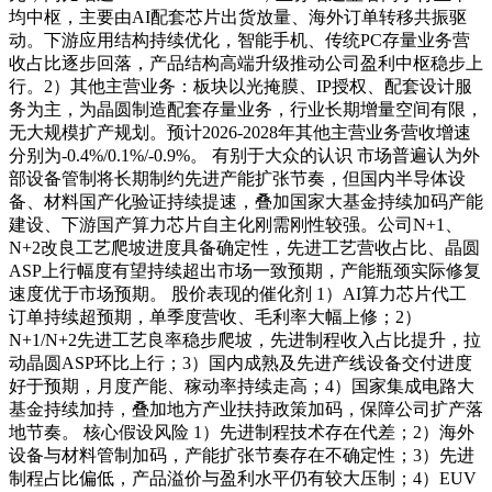
均中枢，主要由AI配套芯片出货放量、海外订单转移共振驱
动。下游应用结构持续优化，智能手机、传统PC存量业务营
收占比逐步回落，产品结构高端升级推动公司盈利中枢稳步上
行。2）其他主营业务：板块以光掩膜、IP授权、配套设计服
务为主，为晶圆制造配套存量业务，行业长期增量空间有限，
无大规模扩产规划。预计2026-2028年其他主营业务营收增速
分别为-0.4%/0.1%/-0.9%。 有别于大众的认识 市场普遍认为外
部设备管制将长期制约先进产能扩张节奏，但国内半导体设
备、材料国产化验证持续提速，叠加国家大基金持续加码产能
建设、下游国产算力芯片自主化刚需刚性较强。公司N+1、
N+2改良工艺爬坡进度具备确定性，先进工艺营收占比、晶圆
ASP上行幅度有望持续超出市场一致预期，产能瓶颈实际修复
速度优于市场预期。 股价表现的催化剂 1）AI算力芯片代工
订单持续超预期，单季度营收、毛利率大幅上修；2）
N+1/N+2先进工艺良率稳步爬坡，先进制程收入占比提升，拉
动晶圆ASP环比上行；3）国内成熟及先进产线设备交付进度
好于预期，月度产能、稼动率持续走高；4）国家集成电路大
基金持续加持，叠加地方产业扶持政策加码，保障公司扩产落
地节奏。 核心假设风险 1）先进制程技术存在代差；2）海外
设备与材料管制加码，产能扩张节奏存在不确定性；3）先进
制程占比偏低，产品溢价与盈利水平仍有较大压制；4）EUV