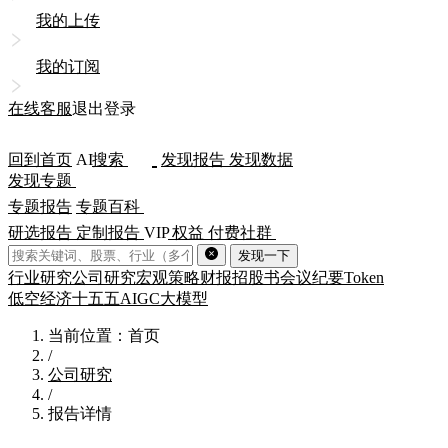
我的上传
我的订阅
在线客服
退出登录
回到首页
AI
搜索
发现报告
发现数据
发现专题
专题报告
专题百科
研选报告
定制报告
VIP
权益
付费社群
发现一下
行业研究
公司研究
宏观策略
财报
招股书
会议纪要
Token
低空经济
十五五
AIGC
大模型
当前位置：首页
/
公司研究
/
报告详情