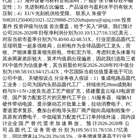
代差；2）海外设备与材料管制加码，产能扩张节奏存在不确
定性；3）先进制程占比偏低，产品溢价与盈利水平仍有较大
压制；4）EUV光刻机供给受限。 联系人 朱俊宇
S0820125040021021-32229888-25520zhujunyu@ajzq.com 投资
案件 投资评级与估值 首次覆盖，给予“买入”评级。我们预计
公司2026-2028年归母净利润分别为10.10/13.27/16.53亿美元，
对应当前市盈率分别为79.40/60.42/48.51X。行业层面晶圆代工
呈现明显一超多强格局，台积电作为全球晶圆代工龙头，营
收、产能体量显著领先联电、华虹宏力等。考虑到龙头体量与
其余两家差距较大，算术均值易出现偏差，因此我们选取三者
PE中值作为估值参考，其当前股价对应2026-2028年PE中值分
别为198.58/163.94/125.42X，中芯国际当前估值显著低于可比
公司中值。 关键假设点 分业务收入假设：1）集成电路晶圆代
工业务：公司为国内头部晶圆代工厂，持续依托28nm成熟制
程与N+1/N+2改良先进工艺产能扩充，搭建覆盖云端AI电源管
理、国产算力配套芯片的完整代工平台；AI服务器、端侧AI
硬件带动电源、显示驱动芯片批量上量，拉动消费电子、PC
赛道需求复苏。叠加台积电等头部厂商产能向高端制程集中，
其原有消费电子、中低端算力配套代工订单持续外溢，国内设
计企业 国 产 替 代 需 求 加 速 释 放 。 预 计2026-2028年 公
司 晶 圆 代 工 业 务 营 收 分 别 为109.56/131.78/156.17亿美
元，同比增速24.5%/20.3%/18.5%，业务增速显著高于行业平