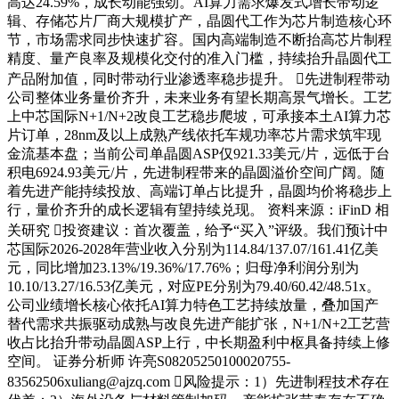
高达24.59%，成长动能强劲。AI算力需求爆发式增长带动逻
辑、存储芯片厂商大规模扩产，晶圆代工作为芯片制造核心环
节，市场需求同步快速扩容。国内高端制造不断抬高芯片制程
精度、量产良率及规模化交付的准入门槛，持续抬升晶圆代工
产品附加值，同时带动行业渗透率稳步提升。 先进制程带动
公司整体业务量价齐升，未来业务有望长期高景气增长。工艺
上中芯国际N+1/N+2改良工艺稳步爬坡，可承接本土AI算力芯
片订单，28nm及以上成熟产线依托车规功率芯片需求筑牢现
金流基本盘；当前公司单晶圆ASP仅921.33美元/片，远低于台
积电6924.93美元/片，先进制程带来的晶圆溢价空间广阔。随
着先进产能持续投放、高端订单占比提升，晶圆均价将稳步上
行，量价齐升的成长逻辑有望持续兑现。 资料来源：iFinD 相
关研究 投资建议：首次覆盖，给予“买入”评级。我们预计中
芯国际2026-2028年营业收入分别为114.84/137.07/161.41亿美
元，同比增加23.13%/19.36%/17.76%；归母净利润分别为
10.10/13.27/16.53亿美元，对应PE分别为79.40/60.42/48.51x。
公司业绩增长核心依托AI算力特色工艺持续放量，叠加国产
替代需求共振驱动成熟与改良先进产能扩张，N+1/N+2工艺营
收占比抬升带动晶圆ASP上行，中长期盈利中枢具备持续上修
空间。 证券分析师 许亮S08205250100020755-
83562506xuliang@ajzq.com 风险提示：1）先进制程技术存在