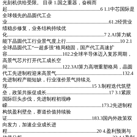
光刻机供给受限。 目录 1.国之重器，奋楫而
起............................................................................6 1.1中芯国际是
全球领先的晶圆代工企
业...................................................................................61.2经营业
绩稳步修复，业务结构持续优
化...............................................................................7 2.AI算力赋
能下晶圆代工行业景气度上行............................................10 2.1
全球晶圆代工“一超多强”格局稳固，国产代工高速扩
容.............................................102.2全球半导体迈入复苏周期，
高景气芯片打开代工成长空
间.............................................122.3AI算力高增重塑格局，晶圆
代工先进制程迎来高景气......................................................132.4
先进制程产能短缺，行业涨价景气持续兑
现.....................................................................15 3.制程迭代筑壁
垒，政策共振促成长...................................................17 3.1紧跟
国际巨头步伐，先进制程初现峥
嵘.............................................................................173.2先进制程
构筑盈利壁垒，赛道价值持续验
证.....................................................................183.3国内外政策双
向发力，加速企业成长进
程.........................................................................20 4.盈利预测与