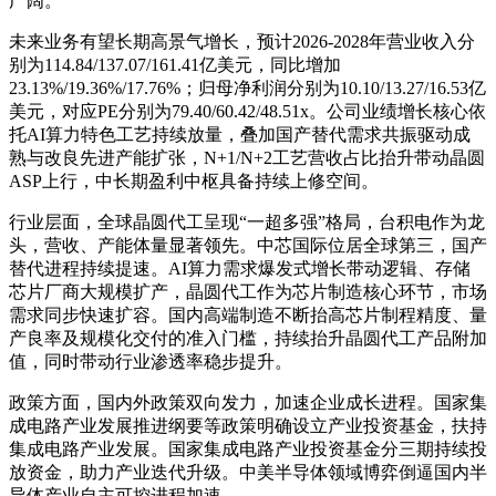
广阔。
未来业务有望长期高景气增长，预计2026-2028年营业收入分
别为114.84/137.07/161.41亿美元，同比增加
23.13%/19.36%/17.76%；归母净利润分别为10.10/13.27/16.53亿
美元，对应PE分别为79.40/60.42/48.51x。公司业绩增长核心依
托AI算力特色工艺持续放量，叠加国产替代需求共振驱动成
熟与改良先进产能扩张，N+1/N+2工艺营收占比抬升带动晶圆
ASP上行，中长期盈利中枢具备持续上修空间。
行业层面，全球晶圆代工呈现“一超多强”格局，台积电作为龙
头，营收、产能体量显著领先。中芯国际位居全球第三，国产
替代进程持续提速。AI算力需求爆发式增长带动逻辑、存储
芯片厂商大规模扩产，晶圆代工作为芯片制造核心环节，市场
需求同步快速扩容。国内高端制造不断抬高芯片制程精度、量
产良率及规模化交付的准入门槛，持续抬升晶圆代工产品附加
值，同时带动行业渗透率稳步提升。
政策方面，国内外政策双向发力，加速企业成长进程。国家集
成电路产业发展推进纲要等政策明确设立产业投资基金，扶持
集成电路产业发展。国家集成电路产业投资基金分三期持续投
放资金，助力产业迭代升级。中美半导体领域博弈倒逼国内半
导体产业自主可控进程加速。