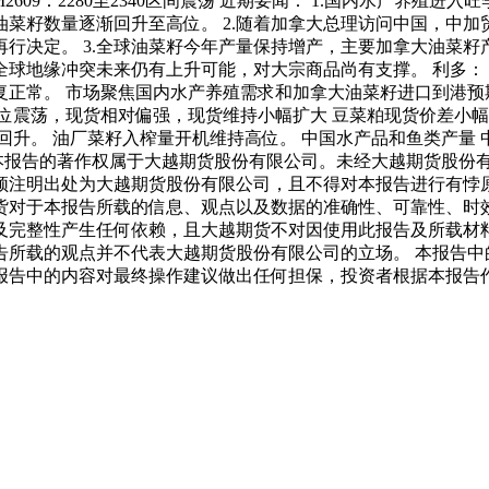
609：2280至2340区间震荡 近期要闻： 1.国内水产养殖
菜籽数量逐渐回升至高位。 2.随着加拿大总理访问中国，中
行决定。 3.全球油菜籽今年产量保持增产，主要加拿大油菜籽产
地缘冲突未来仍有上升可能，对大宗商品尚有支撑。 利多： 1
复正常。 市场聚焦国内水产养殖需求和加拿大油菜籽进口到港预
低位震荡，现货相对偏强，现货维持小幅扩大 豆菜粕现货价差小幅波
升。 油厂菜籽入榨量开机维持高位。 中国水产品和鱼类产量 
 本报告的著作权属于大越期货股份有限公司。未经大越期货股份
须注明出处为大越期货股份有限公司，且不得对本报告进行有悖原
货对于本报告所载的信息、观点以及数据的准确性、可靠性、时
及完整性产生任何依赖，且大越期货不对因使用此报告及所载材
告所载的观点并不代表大越期货股份有限公司的立场。 本报告中
报告中的内容对最终操作建议做出任何担保，投资者根据本报告