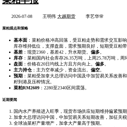
2026-07-08
王明伟
大越期货
李艺华🌸
菜粕观点和策略
基本面
：菜粕价格冲高回落，受豆粕走势和需求交互影响
库存维持低位，支撑盘面，需求预期良好，短期受豆粕带
基差
：现货2360，基差42，升水期货。
偏多
。
库存
：菜粕国内社会库存26.35万吨，上周25.78万吨，周环
盘面
：价格在20日均线上方且方向向上。
偏多
。
主力持仓
：主力空单减少，资金流出。
偏空
。
预期
：菜粕受加拿大总理访问中国及中加贸易关系改善和
籽到港及压榨情况。
菜粕RM2609
：2280至2340区间震荡。
近期要闻
国内水产养殖进入旺季，现货市场供应短期维持偏紧预期
加拿大总理访问中国，中加贸易关系短期改善，加征关税
全球油菜籽产量增产，加拿大产量高于预期。