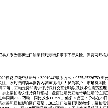
贸易关系改善和进口油菜籽到港增多带来下行风险。供需两旺格
83029投资咨询资格证号：Z0010442联系方式：0575-852
注、收到或阅读本报告内容而视相关人员为客户；市场有风险，投
面：菜粕冲高回落，豆粕走势和需求保持良好交互影响以及技术性震荡
上菜粕需求保持良好预期，盘面短期受豆粕带动短期低位震荡。中性 
%，去年同期29.86万吨，同比减少11.75%。偏多 4.盘面：价格
关系改善和豆粕影响回归震荡，加上进口油菜籽到港增多，菜粕