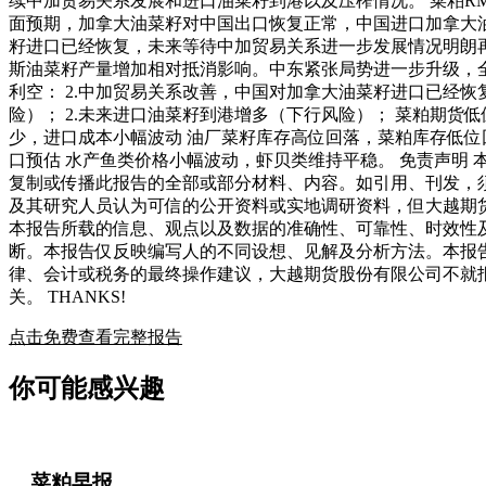
续中加贸易关系发展和进口油菜籽到港以及压榨情况。 菜粕RM2
面预期，加拿大油菜籽对中国出口恢复正常，中国进口加拿大油
籽进口已经恢复，未来等待中加贸易关系进一步发展情况明朗再
斯油菜籽产量增加相对抵消影响。中东紧张局势进一步升级，全球
利空： 2.中加贸易关系改善，中国对加拿大油菜籽进口已经恢
险）； 2.未来进口油菜籽到港增多（下行风险）； 菜粕期货
少，进口成本小幅波动 油厂菜籽库存高位回落，菜粕库存低位回
口预估 水产鱼类价格小幅波动，虾贝类维持平稳。 免责声明
复制或传播此报告的全部或部分材料、内容。如引用、刊发，
及其研究人员认为可信的公开资料或实地调研资料，但大越期
本报告所载的信息、观点以及数据的准确性、可靠性、时效性
断。本报告仅反映编写人的不同设想、见解及分析方法。本报
律、会计或税务的最终操作建议，大越期货股份有限公司不就
关。 THANKS!
点击免费查看完整报告
你可能感兴趣
菜粕早报