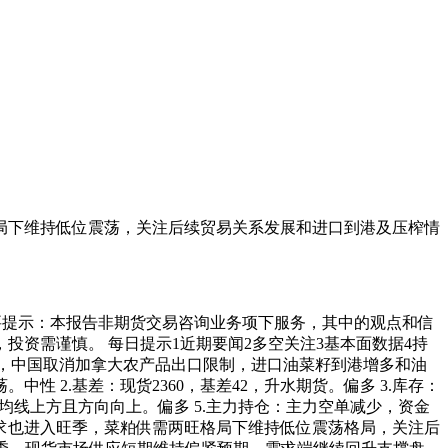
局下维持低位震荡，关注后续贸易关系发展和进口到港及压榨情
26759 重要提示：本报告非期货交易咨询业务项下服务，其中的观点和信
资需谨慎。 每日提示1近期要闻2多空关注3基本面数据4持
整理，中国取消加拿大农产品出口限制，进口油菜籽到港增多和油
2.基差：现货2360，基差42，升水期货。偏多 3.库存：
在20日均线上方且方向向上。偏多 5.主力持仓：主力空单减少，资金
需求也进入旺季，菜粕供需两旺格局下维持低位震荡格局，关注后