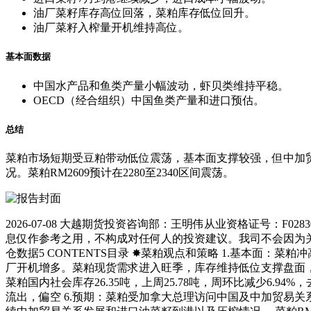
油厂菜籽库存高位回落，菜粕库存低位回升。
油厂菜籽入榨量开机维持高位。
基本面数据
中国水产品和鱼类产量小幅波动，虾贝类维持平稳。
OECD（经合组织）中国鱼类产量和进口预估。
总结
菜粕市场短期受豆粕带动低位震荡，基本面支撑较强，但中加
况。菜粕RM2609预计在2280至2340区间震荡。
2026-07-08 大越期货投资咨询部：王明伟从业资格证号：F02
息仅作参考之用，不构成对任何人的投资建议。我司不会因为关
仓数据5 CONTENTS目录 ✸菜粕观点和策略 1.基本
厂开机增多。菜粕现货需求进入旺季，库存维持低位支撑盘面，加
菜粕国内社会库存26.35吨，上周25.78吨，周环比减少6.94
流出，偏空 6.预期：菜粕受加拿大总理访问中国及中加贸易