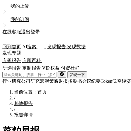
我的上传
我的订阅
在线客服
退出登录
回到首页
AI
搜索
发现报告
发现数据
发现专题
专题报告
专题百科
研选报告
定制报告
VIP
权益
付费社群
发现一下
行业研究
公司研究
宏观策略
财报
招股书
会议纪要
Token
低空经济
当前位置：首页
/
其他报告
/
报告详情
菜粕早报