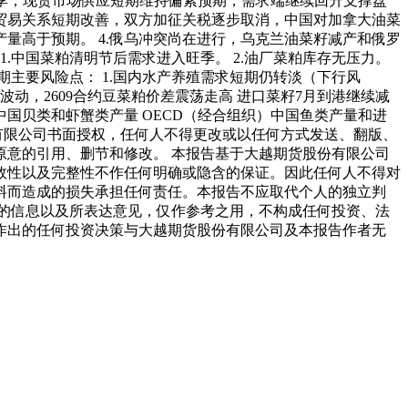
进入旺季，现货市场供应短期维持偏紧预期，需求端继续回升支撑盘
加贸易关系短期改善，双方加征关税逐步取消，中国对加拿大油菜
量高于预期。 4.俄乌冲突尚在进行，乌克兰油菜籽减产和俄罗
.中国菜粕清明节后需求进入旺季。 2.油厂菜粕库存无压力。
期主要风险点： 1.国内水产养殖需求短期仍转淡（下行风
动，2609合约豆菜粕价差震荡走高 进口菜籽7月到港继续减
中国贝类和虾蟹类产量 OECD（经合组织）中国鱼类产量和进
有限公司书面授权，任何人不得更改或以任何方式发送、翻版、
意的引用、删节和修改。 本报告基于大越期货股份有限公司
效性以及完整性不作任何明确或隐含的保证。因此任何人不得对
料而造成的损失承担任何责任。本报告不应取代个人的独立判
的信息以及所表达意见，仅作参考之用，不构成任何投资、法
作出的任何投资决策与大越期货股份有限公司及本报告作者无