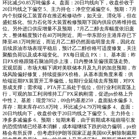
环比减少0.85万吨偏多 4、盘面：20日均线向下，收盘价收于
20日均线之下偏空 5、主力持仓：净空空减偏空 6、预期：7月
内个别煤化工装置存在推迟检修动作，如天业、渭化等，但在
盛虹炼化、恒力石化等大装置检修预期下国内供应仍将维持低
位。另外进口供应增量不及预期，7月乙二醇去库幅度依旧庞
大，整体幅度预计在40万吨附近。周一华东部分主港库存已下
降至48.1万吨附近，而近月乙二醇仍然面临明显去库，因此在
后续原油市场表现平稳后，预计乙二醇价格可适度修复，关注
聚酯负荷以及成本端变化。 PX每日观点 PX： 1、基本面：昨
日PX价格跟随石脑油同步上涨，日内整体呈偏强震荡走势。
宏观层面，市场大幅下调对美联储本月及九月的加息预期，市
场风险偏好修复，持续提振PX价格。从基本面角度来看：供
给端近期PX装置开工率偏低，短期行业延续去库预期，对PX
形成支撑；需求端，PTA开工虽处于低位，但行业利润震荡上
行，可观的加工利润维持工厂PX采购刚需，促进px价格上升
中性 2、基差：现货7852，09合约基差259，盘面贴水偏多 3、
库存：期末库存455.8万吨，环比减少4.79万吨偏多 4、盘面：
20日均线向下，收盘价收于20日均线之下偏空 5、主力持仓：
净多多减偏多 6、预期：短期来看，由于前期成本端崩塌引发
的恐慌情绪已经基本消解，成本端继续下跌的动力偏弱，px价
格会有所反弹，但考虑到伊朗等国家正趁美国60天解除制裁期