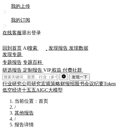
我的上传
我的订阅
在线客服
退出登录
回到首页
AI
搜索
发现报告
发现数据
发现专题
专题报告
专题百科
研选报告
定制报告
VIP
权益
付费社群
发现一下
行业研究
公司研究
宏观策略
财报
招股书
会议纪要
Token
低空经济
十五五
AIGC
大模型
当前位置：首页
/
其他报告
/
报告详情