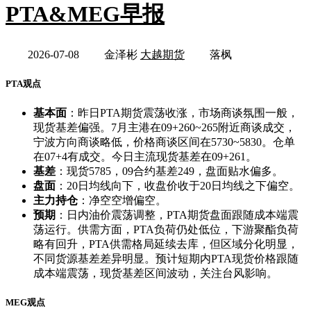
PTA&MEG早报
2026-07-08
金泽彬
大越期货
落枫
PTA观点
基本面
：昨日PTA期货震荡收涨，市场商谈氛围一般，
现货基差偏强。7月主港在09+260~265附近商谈成交，
宁波方向商谈略低，价格商谈区间在5730~5830。仓单
在07+4有成交。今日主流现货基差在09+261。
基差
：现货5785，09合约基差249，盘面贴水偏多。
盘面
：20日均线向下，收盘价收于20日均线之下偏空。
主力持仓
：净空空增偏空。
预期
：日内油价震荡调整，PTA期货盘面跟随成本端震
荡运行。供需方面，PTA负荷仍处低位，下游聚酯负荷
略有回升，PTA供需格局延续去库，但区域分化明显，
不同货源基差差异明显。预计短期内PTA现货价格跟随
成本端震荡，现货基差区间波动，关注台风影响。
MEG观点