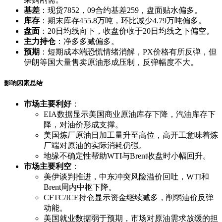
基差
：现货7852，09合约基差259，盘面贴水偏多。
库存
：期末库存455.8万吨，环比减少4.79万吨偏多。
盘面
：20日均线向下，收盘价收于20日均线之下偏空。
主力持仓
：净多多减偏多。
预期
：短期成本端恐慌情绪消解，PX价格有所反弹，但
伊朗等国大量售卖原油形成压制，反弹幅度不大。
影响因素总结
市场主要利好
：
EIA数据显示美国商业原油库存下降，汽油库存下
降，对油价形成支撑。
美国炼厂原油日加工量升至高位，高开工意味着炼
厂端对原油的实际消耗仍强。
地缘不确定性帮助WTI与Brent收盘时小幅回升。
市场主要利空
：
美伊谈判推进，中东冲突风险溢价回吐，WTI和
Brent周内中枢下降。
CFTC/ICE持仓显示资金继续减多，削弱油价反弹
动能。
美国就业数据弱于预期，市场对原油需求放缓的担