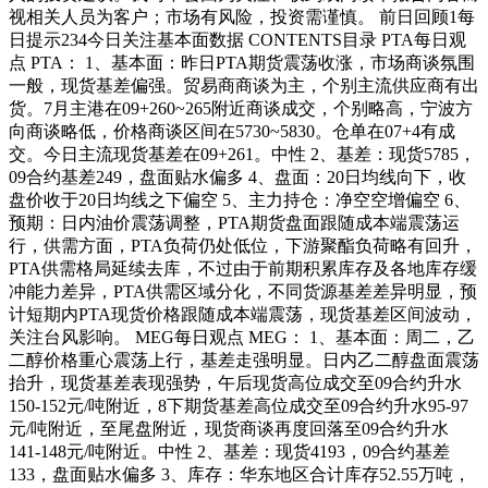
视相关人员为客户；市场有风险，投资需谨慎。 前日回顾1每
日提示234今日关注基本面数据 CONTENTS目录 PTA每日观
点 PTA： 1、基本面：昨日PTA期货震荡收涨，市场商谈氛围
一般，现货基差偏强。贸易商商谈为主，个别主流供应商有出
货。7月主港在09+260~265附近商谈成交，个别略高，宁波方
向商谈略低，价格商谈区间在5730~5830。仓单在07+4有成
交。今日主流现货基差在09+261。中性 2、基差：现货5785，
09合约基差249，盘面贴水偏多 4、盘面：20日均线向下，收
盘价收于20日均线之下偏空 5、主力持仓：净空空增偏空 6、
预期：日内油价震荡调整，PTA期货盘面跟随成本端震荡运
行，供需方面，PTA负荷仍处低位，下游聚酯负荷略有回升，
PTA供需格局延续去库，不过由于前期积累库存及各地库存缓
冲能力差异，PTA供需区域分化，不同货源基差差异明显，预
计短期内PTA现货价格跟随成本端震荡，现货基差区间波动，
关注台风影响。 MEG每日观点 MEG： 1、基本面：周二，乙
二醇价格重心震荡上行，基差走强明显。日内乙二醇盘面震荡
抬升，现货基差表现强势，午后现货高位成交至09合约升水
150-152元/吨附近，8下期货基差高位成交至09合约升水95-97
元/吨附近，至尾盘附近，现货商谈再度回落至09合约升水
141-148元/吨附近。中性 2、基差：现货4193，09合约基差
133，盘面贴水偏多 3、库存：华东地区合计库存52.55万吨，