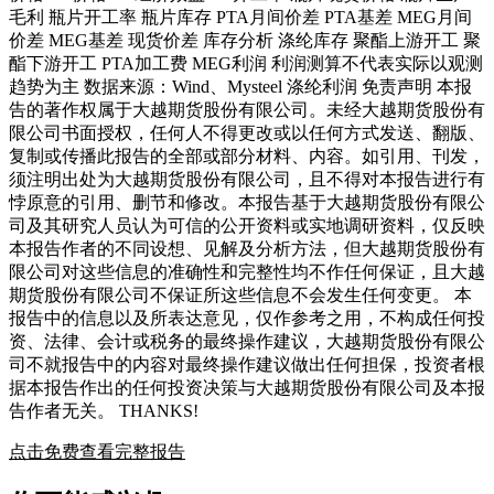
毛利 瓶片开工率 瓶片库存 PTA月间价差 PTA基差 MEG月间
价差 MEG基差 现货价差 库存分析 涤纶库存 聚酯上游开工 聚
酯下游开工 PTA加工费 MEG利润 利润测算不代表实际以观测
趋势为主 数据来源：Wind、Mysteel 涤纶利润 免责声明 本报
告的著作权属于大越期货股份有限公司。未经大越期货股份有
限公司书面授权，任何人不得更改或以任何方式发送、翻版、
复制或传播此报告的全部或部分材料、内容。如引用、刊发，
须注明出处为大越期货股份有限公司，且不得对本报告进行有
悖原意的引用、删节和修改。本报告基于大越期货股份有限公
司及其研究人员认为可信的公开资料或实地调研资料，仅反映
本报告作者的不同设想、见解及分析方法，但大越期货股份有
限公司对这些信息的准确性和完整性均不作任何保证，且大越
期货股份有限公司不保证所这些信息不会发生任何变更。 本
报告中的信息以及所表达意见，仅作参考之用，不构成任何投
资、法律、会计或税务的最终操作建议，大越期货股份有限公
司不就报告中的内容对最终操作建议做出任何担保，投资者根
据本报告作出的任何投资决策与大越期货股份有限公司及本报
告作者无关。 THANKS!
点击免费查看完整报告