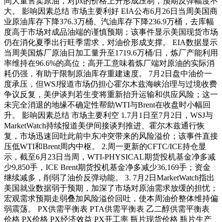
间大量售卖原油，对px的价格上升形成压制，预期反弹幅度不
大。 影响因素总结 市场主要利好 EIA公布6月26日当周美国商
业原油库存下降376.3万桶、汽油库存下降236.9万桶，去库幅
度高于市场对成品油端的谨慎预期；该事件显示美国现货市场
仍在消化夏季出行旺季需求，对油价形成支撑。 EIA数据显示
当周美国炼厂原油日加工量升至1719.6万桶/日，炼厂产能利用
率维持在96.6%的高位；高开工意味着炼厂端对原油的实际消
耗仍强，有助于限制原油库存重建速度。 7月2日盘中油价一
度承压，但WSJ报道市场仍担心霍尔木兹海峡治理与过境收费
争议反复，美伊谈判若生变将重新抬升运输和供应风险；这一
未完全消退的地缘不确定性帮助WTI与Brent在收盘时小幅回
升。 影响因素总结 市场主要利空 1.7月1日至7月2日，WSJ与
MarketWatch持续报道美伊间接谈判推进、霍尔木兹通行恢
复，市场迅速回吐此前中东冲突带来的风险溢价；该事件直接
压低WTI和Brent周内中枢。 2.周一更新的CFTC/ICE持仓显
示，截至6月23日当周，WTI-PHYSICAL期货投机基金净多减
少9,850手，ICE Brent期货投机基金净多减少36,169手；资金
继续减多，削弱了油价反弹动能。 3. 7月2日MarketWatch指出
美国就业数据弱于预期，加深了市场对原油需求放缓的担忧；
宏观需求预期走弱叠加风险溢价回吐，使本周油价整体维持偏
弱震荡。 PX供需平衡表 PTA供需平衡表 乙二醇供需平衡表
价格 PX价格 PX经济效益 PX开工率 瓶片现货价格 瓶片生产