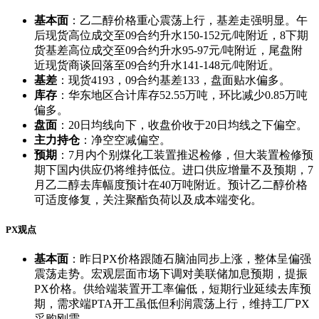
基本面
：乙二醇价格重心震荡上行，基差走强明显。午
后现货高位成交至09合约升水150-152元/吨附近，8下期
货基差高位成交至09合约升水95-97元/吨附近，尾盘附
近现货商谈回落至09合约升水141-148元/吨附近。
基差
：现货4193，09合约基差133，盘面贴水偏多。
库存
：华东地区合计库存52.55万吨，环比减少0.85万吨
偏多。
盘面
：20日均线向下，收盘价收于20日均线之下偏空。
主力持仓
：净空空减偏空。
预期
：7月内个别煤化工装置推迟检修，但大装置检修预
期下国内供应仍将维持低位。进口供应增量不及预期，7
月乙二醇去库幅度预计在40万吨附近。预计乙二醇价格
可适度修复，关注聚酯负荷以及成本端变化。
PX观点
基本面
：昨日PX价格跟随石脑油同步上涨，整体呈偏强
震荡走势。宏观层面市场下调对美联储加息预期，提振
PX价格。供给端装置开工率偏低，短期行业延续去库预
期，需求端PTA开工虽低但利润震荡上行，维持工厂PX
采购刚需。