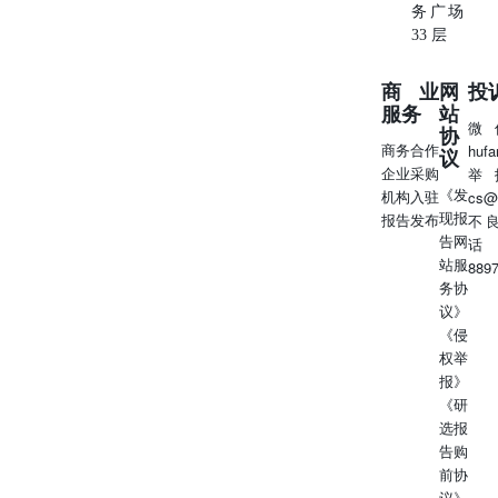
务广场
33 层
商业
网
投
服务
站
微
协
商务合作
huf
议
企业采购
举
《发
机构入驻
cs@
现报
报告发布
不
告网
话
站服
889
务协
议》
《侵
权举
报》
《研
选报
告购
前协
议》