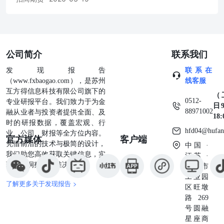
公司简介
联系我们
发现报告
联系在
（www.fxbaogao.com），是苏州
线客服
互方得信息科技有限公司旗下的
（
0512-
专业研报平台。我们致力于为金
日9
88971002
融从业者与投资者提供全面、及
18
时的研报数据，覆盖宏观、行
hfd04@hufan
业、公司、财报等全方位内容。
官方媒体
客户端
凭借前沿的技术与极简的设计，
中国 ·
我们助您高效获取关键信息，实
江苏 ·
现深度洞察与精准决策。
苏州市
工业园
了解更多关于发现报告 >
区旺墩
路269
号圆融
星座商