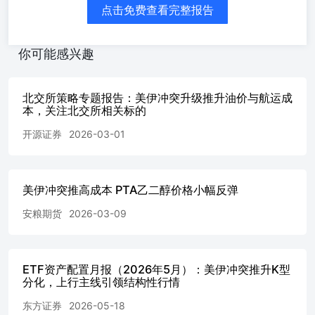
点击免费查看完整报告
信息的准确性及完整性不做任何保证，据此投资，责任自
负。本报告不构成个人投资建议，客户应考虑本报告中的任
何意见或建议是否符合其特定状况。本报告版权仅为我公司
你可能感兴趣
所有，未经书面许可，任何机构和个人不得以任何形式翻
版、复制和发布。如引用、刊发，需注明出处为瑞达期货股
份有限公司研究院，且不得对本报告进行有悖原意的引用、
北交所策略专题报告：美伊冲突升级推升油价与航运成
删节和修改。
本，关注北交所相关标的
开源证券
2026-03-01
美伊冲突推高成本 PTA乙二醇价格小幅反弹
安粮期货
2026-03-09
ETF资产配置月报（2026年5月）：美伊冲突推升K型
分化，上行主线引领结构性行情
东方证券
2026-05-18