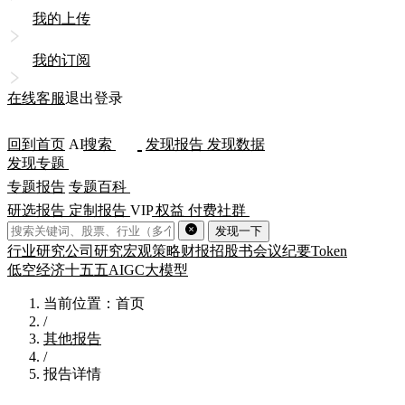
我的上传
我的订阅
在线客服
退出登录
回到首页
AI
搜索
发现报告
发现数据
发现专题
专题报告
专题百科
研选报告
定制报告
VIP
权益
付费社群
发现一下
行业研究
公司研究
宏观策略
财报
招股书
会议纪要
Token
低空经济
十五五
AIGC
大模型
当前位置：首页
/
其他报告
/
报告详情