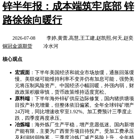
锌半年报：成本端筑牢底部 锌
路徐徐向暖行
2026-07-08
李婷,黄蕾,高慧,王工建,赵凯熙,何天,赵奕
铜冠金源期货
冷水河
核心观点
宏观面
：下半年美国经济和就业市场放缓，通胀回落缓
慢。美联储可能维持利率不变并仍有加息可能，强势美
元将压制风险资产。中国经济小幅回暖，外强内弱，财
政政策积极审慎，货币政策维持适度宽松。
原料端
：下半年海外锌矿供应边际修复，国内猪拱塘项
目投产补充增量，但整体依旧偏紧。全年全球锌矿增产
24万吨，同比增速收窄至1.92%。加工费预计三季度止
跌，四季度再度承压。
冶炼端
：海外炼厂生产平稳，增产意愿低迷。国内新增
产能有限，主要为广西誉升项目待投产。受加工费承压
及利润转弱拖累，三季度冶炼厂减产风险上升，全年精