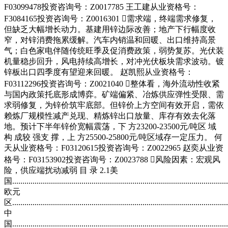
F03099478投资咨询号：Z0017785 王工建从业资格号：
F3084165投资咨询号：Z0016301 需求端，终端需求修复，
但缺乏大幅增长动力。基建用锌边际改善；地产下行幅度收
窄，对锌消费拖累缓解。汽车内销温和回暖、出口维持高景
气；白色家电伴随传统旺季及促消费政策，弱势复苏。光伏装
机量稳步回升，风电持续高增长，对冲光伏板块需求波动。镀
锌板出口四季度有望迎来回暖。 赵凯熙从业资格号：
F03112296投资咨询号：Z0021040 整体看，海外流动性收紧
与国内政策托底形成博弈。矿端偏紧、冶炼供应弹性受限、需
求弱修复，为锌价筑牢底部。但锌价上方空间有效开启，需依
赖炼厂规模性减产兑现、精炼锌出口放量、库存有效去化落
地。预计下半年锌价宽幅震荡，下 方23200-23500元/吨区 域
构 成较 强支 撑，上 方25500-25800元/吨区域存一定压力。 何
天从业资格号：F03120615投资咨询号：Z0022965 赵奕从业资
格号：F03153902投资咨询号：Z0023788 风险因素：宏观风
险，供应端扰动减弱 目 录 2.1美
国........................................................................................................
欧元
区.......................................................................................................
中
国.........................................................................................................