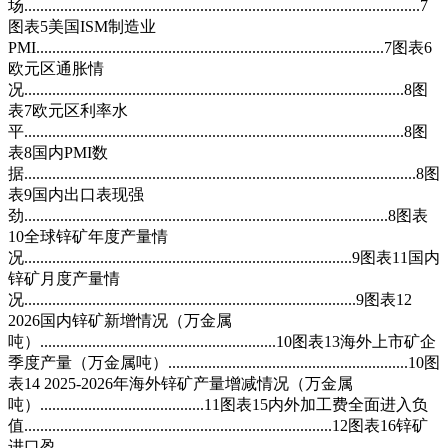
场...................................................................................................7
图表5美国ISM制造业
PMI.......................................................................................7图表6
欧元区通胀情
况...............................................................................................8图
表7欧元区利率水
平...............................................................................................8图
表8国内PMI数
据..................................................................................................8图
表9国内出口表现强
劲...........................................................................................8图表
10全球锌矿年度产量情
况..................................................................................9图表11国内
锌矿月度产量情
况...................................................................................9图表12
2026国内锌矿新增情况（万金属
吨）...........................................................10图表13海外上市矿企
季度产量（万金属吨）............................................................10图
表14 2025-2026年海外锌矿产量增减情况（万金属
吨）.........................................11图表15内外加工费全面进入负
值.............................................................................12图表16锌矿
进口盈