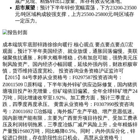
减产兑现、精炼锌出口放量、库存有效去化落地。
后市展望
：预计下半年锌价宽幅震荡，下方23200-23500
元/吨区域构成较强支撑，上方25500-25800元/吨区域存
一定压力。
成本端筑牢底部锌路徐徐向暖行 核心观点 要点要点要点宏
观面，预计下半年美国经济、就业放缓，通胀回落偏慢。美联
储聚焦抗通胀，利率大概率维稳，仍有加息可能，强势美元压
制风险资产。国内经济小幅回暖，延续外强内弱，财政积极审
慎，货币维持适度宽松。 投资咨询业务资格沪证监许可
【2015】84号李婷从业资格号：F0297587投资咨询号：
Z0011509 原料端，下半年海外锌矿供应边际修复，国内猪拱
塘项目投产补充增量，但矿端依旧偏紧。全年全球锌矿增产24
万吨，同比增速收窄至1.92%。加工费方面，预计三季度止
跌，四季度再度承压。 黄蕾从业资格号：F0307990投资咨询
号：Z0011692 冶炼端，海外炼厂生产平稳、增产意愿低迷。
国内新增产能有限，主要为广西誉升项目待投产。受加工费承
压及利润转弱拖累，三季度冶炼厂减产风险上升，全年精炼锌
产量预计680万吨，同比略降0.5%。同时，内外供应分化，锌
锭进口倒挂，存在阶段性出口机会。 高慧从业资格号：