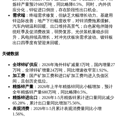
炼锌产量预计680万吨，同比略降0.5%。同时，内外供
应分化，锌锭进口倒挂，存在阶段性出口机会。
需求端
：终端需求修复，但缺乏大幅增长动力。基建用
锌边际改善；地产下行幅度收窄，对锌消费拖累缓解。
汽车内销温和回暖、出口维持高景气；白色家电伴随传
统旺季及促消费政策，弱势复苏。光伏装机量稳步回
升，风电持续高增长，对冲光伏板块需求波动。镀锌板
出口四季度有望迎来回暖。
关键数据
全球锌矿供应
：2026年海外锌矿减量3万吨，国内增量27
万吨，全球锌矿增量24万吨，同比增速收窄至1.92%。
加工费
：国产矿加工费和进口矿加工费均进入负值区
间，且创历史低位。
精炼锌产量
：2026年上半年精炼锌同比小幅增加，预计
全年精炼锌产量680万吨，同比略降0.5%。
精炼锌进出口
：2026年1-5月精炼锌累计进口量同比减少
65.28%，累计出口量同比增加75.56%。
表观消费
：2026年1-5月累计表观消费量同比小增
1.56%。