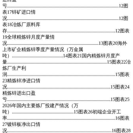
亏..............................................................................................12图
表17锌矿进口情
况..............................................................................................12图
表18冶炼厂原料库
存...........................................................................................12图表
19全球精炼锌月度产量情
况.............................................................................13图表20海外
上市矿企精炼锌季度产量情况（万金属
吨）...........................................14图表21国内精炼锌月度产
量....................................................................................15图表22冶
炼厂生产利
润...........................................................................................15图表
23精炼锌净进口情
况.......................................................................................15图表24
精炼锌进出口盈
亏.......................................................................................15图表25
2026年国内主要炼厂投建产情况（万
吨）....................................................15图表26初端企业开工
率...........................................................................................16图表
27镀锌板净出口情
况........................................................................................16图表28