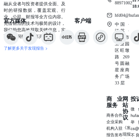
88971002
融从业者与投资者提供全面、及
18
时的研报数据，覆盖宏观、行
hfd04@hufan
业、公司、财报等全方位内容。
官方媒体
客户端
凭借前沿的技术与极简的设计，
中国 ·
我们助您高效获取关键信息，实
江苏 ·
现深度洞察与精准决策。
苏州市
工业园
了解更多关于发现报告 >
区旺墩
路269
号圆融
星座商
务广场
33 层
商业
网
投
服务
站
微
协
商务合作
huf
议
企业采购
举
《发
机构入驻
cs@
现报
报告发布
不