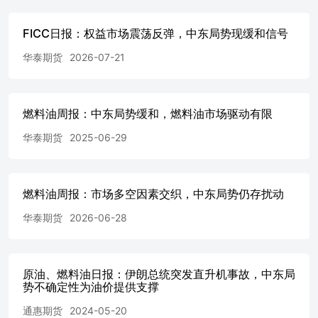
钢联，华泰期货研究院 资料来源：同花顺，钢联，华泰期货
花顺，钢联，华泰期货研究院 资料来源：同花顺，钢联，华
FICC日报：权益市场震荡反弹，中东局势现缓和信号
源：同花顺，钢联，华泰期货研究院 资料来源：同花顺，钢
资料来源：同花顺，华泰期货研究院 资料来源：同花顺，钢
华泰期货
2026-07-21
本期分析研究员 潘翔 康远宁 从业资格号：F3023104投资咨询号
格号：F3049404投资咨询号：Z0015842 联系人 投资咨询
【2011】1289号 免责声明 本报告基于本公司认为可靠的
燃料油周报：中东局势缓和，燃料油市场驱动有限
本公司对该等信息的准确性及完整性不作任何保证。本报告
测仅反映报告发布当日的观点和判断。在不同时期，本公司
华泰期货
2025-06-29
载意见、评估及预测不一致的研究报告。本公司不保证本报
状态。本公司对本报告所含信息可在不发出通知的情形下做
行关注相应的更新或修改。 本公司力求报告内容客观、公正
点、结论和建议仅供参考，投资者并不能依靠本报告以取代
燃料油周报：市场多空因素交织，中东局势仍存扰动
者依据或者使用本报告所造成的一切后果，本公司及作者均
华泰期货
2026-06-28
本报告版权仅为本公司所有。未经本公司书面许可，任何机
复制、发表、引用或再次分发他人等任何形式侵犯本公司版
进行引用、刊发的，需在允许的范围内使用，并注明出处为“
不得对本报告进行任何有悖原意的引用、删节和修改。本公
原油、燃料油日报：伊朗总统突发直升机事故，中东局
权力。所有本报告中使用的商标、服务标记及标记均为本公
势不确定性为油价提供支撑
标记。 华泰期货有限公司版权所有并保留一切权利。 公司总
大道1号之一2101-2106单元丨邮编：510000电话：400-6280-
通惠期货
2024-05-20