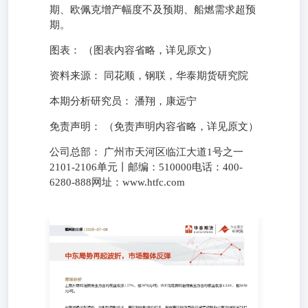
期、欧佩克增产幅度不及预期、船燃需求超预
期。
图表： （图表内容省略，详见原文）
资料来源： 同花顺，钢联，华泰期货研究院
本期分析研究员： 潘翔，康远宁
免责声明： （免责声明内容省略，详见原文）
公司总部： 广州市天河区临江大道1号之一
2101-2106单元丨邮编：510000电话：400-
6280-888网址：www.htfc.com
市场分析 上期所燃料油期货主力合约夜盘收涨1.57%，报2978
油期货主力合约夜盘收涨1.54%，报3830元/吨。 中东局势
火，美国对伊朗发动打击。根据美国财政部外国资产控制办公
息，美国撤销一项授权允许伊朗石油销售的通用许可，相关
至美国东部时间7月17日零点。前期原油与燃料油价格下跌
对伊朗制裁的放松，如果重新恢复则市场将整体反弹，需要保