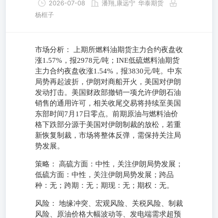
2026-07-08
潘翔,康远宁
华泰期货
杨框子
市场分析： 上期所燃料油期货主力合约夜盘收
涨1.57%，报2978元/吨；INE低硫燃料油期货
主力合约夜盘收涨1.54%，报3830元/吨。中东
局势再起波折，伊朗对商船开火，美国对伊朗
发动打击。美国财政部撤销一项允许伊朗石油
销售的通用许可，相关收尾交易将持续至美国
东部时间7月17日零点。前期原油与燃料油价
格下跌部分源于美国对伊朗制裁的放松，若重
新恢复制裁，市场将整体反弹，需保持关注局
势发展。
策略： 高硫方面：中性，关注伊朗局势发展；
低硫方面：中性，关注伊朗局势发展；跨品
种：无；跨期：无；期现：无；期权：无。
风险： 地缘冲突、宏观风险、关税风险、制裁
风险、原油价格大幅波动等、发电端需求超预