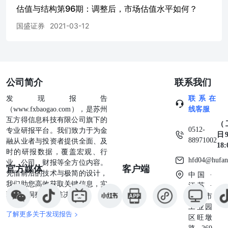
估值与结构第96期：调整后，市场估值水平如何？
国盛证券
2021-03-12
公司简介
联系我们
发现报告
联系在
（www.fxbaogao.com），是苏州
线客服
互方得信息科技有限公司旗下的
（
0512-
专业研报平台。我们致力于为金
日9
88971002
融从业者与投资者提供全面、及
18
时的研报数据，覆盖宏观、行
hfd04@hufan
业、公司、财报等全方位内容。
官方媒体
客户端
凭借前沿的技术与极简的设计，
中国 ·
我们助您高效获取关键信息，实
江苏 ·
现深度洞察与精准决策。
苏州市
工业园
了解更多关于发现报告 >
区旺墩