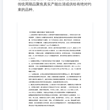
传统周期品聚焦真实产能出清或供给有绝对约
束的品种。
1）此轮结构性行情的资金驱动力主要来源于存量调仓和融
资盘流入。市场仓位回升过程来到尾声，正逐渐进入存量资
金轮动阶段。融资盘迅猛突破构成此轮结构性行情的主要增
量，杠杆资金主要聚焦于以通信、电子为代表的泛AI板
块。除杠杆资金外，其他资金流指标显示市场增量有限，存
量资金调仓的结构性行情特征明显，过去10周科技板块的赚
钱效应相对其他六大板块创下2025年以来最高水平。 2）
TMT成交占比阶段性见顶后，预计全A换手率会逐步回落至
1.8%以下。复盘2019年以来7轮TMT板块成交占比突破40%
的阶段，全A日换手率在主线见顶回落后呈现初期震荡回
落、中期波动压缩、后期重构破局的三阶段特征。参照历史
经验，市场在情绪降温阶段，全A换手率要回到1.8%以下才
能算基本结束，按当前市值计算对应日成交额约为2.5万亿
元。 3）特朗普访华确立了中美回到"竞争但不冲突"的框
架，不过市场情绪可能是阶段性高位。此次中美高层会晤核
心目的在于建立护栏、维持稳态，建设性作用相对有限。从
市场维度来看，中美之间的重要接触通常被视为乐观情绪阶