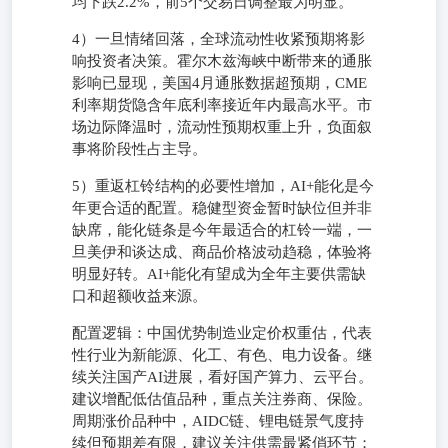
均下跌2.2%，前5个交易日调整最为明显。
4）一旦情绪回落，全球流动性收紧预期将影
响投资者决策。霍尔木兹海峡中断带来的通胀
影响已显现，美国4月通胀数据超预期，CME
利率期货隐含年底利率接近年内最高水平。市
场边际降温时，流动性预期权重上升，负面叙
事将阶段性占主导。
5）重返杠铃结构的必要性增加，AI+能化是今
年更合适的配置。稳健型资金暂时缺位但并非
缺席，能化链条是今年最适合的杠铃一端，一
旦美伊和谈达成、商品价格波动趋稳，体验将
明显好转。AI+能化有望成为全年主要供需缺
口和超额收益来源。
配置逻辑：中国优势制造业定价权重估，代表
性行业为新能源、化工、有色、电力设备。继
续关注国产AI进展，看好国产算力、云平台。
建议增配低估值品种，重点关注券商、保险。
周期涨价品种中，AIDC链、锂电链景气度持
续但预期差有限，建议关注供需最紧俏环节；