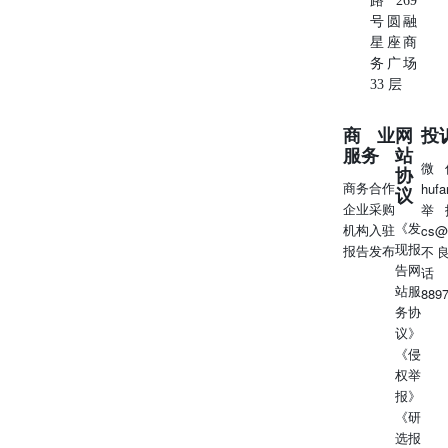
路269
号圆融
星座商
务广场
33 层
商业
网
投
服务
站
微
协
商务合作
huf
议
企业采购
举
《发
机构入驻
cs@
现报
报告发布
不
告网
话
站服
889
务协
议》
《侵
权举
报》
《研
选报