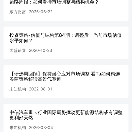
信策略团队 裘翔/张铭楷/陈峰/朱立伟/高玉森/陈泽平/陆天
策略周报：如何看待市场调整与结构机会？
一/李世豪
东方财富
2025-06-22
投资策略-估值与结构第84期：调整后，当前市场估值
水平如何？
国盛证券
2020-10-23
【研选周回顾】保持耐心应对市场调整 看Ta如何精选
券商策略解读高景气赛道
未知机构
2022-08-01
中信汽车重卡行业国际局势扰动更新能源结构或有调整
更利好天然
未知机构
2026-03-04