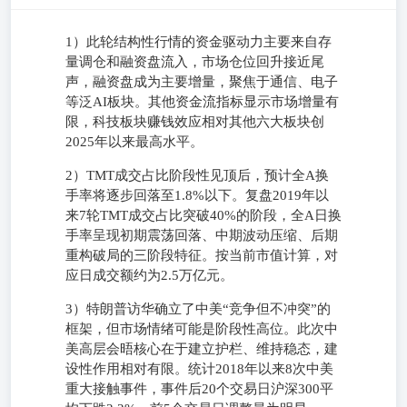
1）此轮结构性行情的资金驱动力主要来自存
量调仓和融资盘流入，市场仓位回升接近尾
声，融资盘成为主要增量，聚焦于通信、电子
等泛AI板块。其他资金流指标显示市场增量有
限，科技板块赚钱效应相对其他六大板块创
2025年以来最高水平。
2）TMT成交占比阶段性见顶后，预计全A换
手率将逐步回落至1.8%以下。复盘2019年以
来7轮TMT成交占比突破40%的阶段，全A日换
手率呈现初期震荡回落、中期波动压缩、后期
重构破局的三阶段特征。按当前市值计算，对
应日成交额约为2.5万亿元。
3）特朗普访华确立了中美“竞争但不冲突”的
框架，但市场情绪可能是阶段性高位。此次中
美高层会晤核心在于建立护栏、维持稳态，建
设性作用相对有限。统计2018年以来8次中美
重大接触事件，事件后20个交易日沪深300平