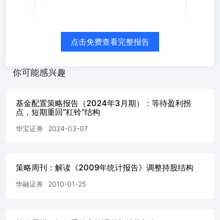
段性见顶的信号。统计2018年以来8次中美重大接触事件，
事件后20个交易日沪深300平均下跌2.2%，前5个交易日调
整最为明显。 4）一旦情绪回落，全球流动性收紧预期在投
资者决策中的影响会上升。霍尔木兹海峡中断带来的通胀影
点击免费查看完整报告
响已开始显现，美国4月通胀数据全面超预期，CME利率期
货隐含的年底利率已接近年内最高水平。此前市场暂时忽略
通胀及利率影响，但当市场边际降温时，流动性预期在投资
你可能感兴趣
者决策中的权重会更高，负面叙事将阶段性占主导。 5）重
返杠铃结构的必要性在增加，AI+能化是今年更合适的结
构。稳健型资金只是暂时缺位，并非真正缺席，能化链条是
基金配置策略报告（2024年3月期）：等待盈利拐
今年最适合作为杠铃一端的选择，一旦美伊和谈达成、商品
点，短期重回“杠铃”结构
价格波动趋稳，体验将明显好转。今年的AI+能化，或与
华宝证券
2024-03-07
2023~2024年的AI+红利、2025年的AI+资源类似，有望在全
年维度上成为主要的供需缺口和超额收益来源。 配置底层
逻辑依然是中国优势制造业定价权的重估，最具代表性的行
业是新能源、化工、有色、电力设备。继续密切关注国产
策略周刊：解读《2009年统计报告》调整持股结构
AI进展，看好国产算力、云平台。此外，建议继续增配低
估值品种，重点关注券商、保险。对于周期涨价品种，
华融证券
2010-01-25
AIDC链、锂电链景气度仍然持续，但目前预期差已非常有
限，建议关注供需最紧俏的环节；传统周期品建议聚焦在真
实发生产能出清或供给有绝对约束的品种。 🌹欢迎联系中