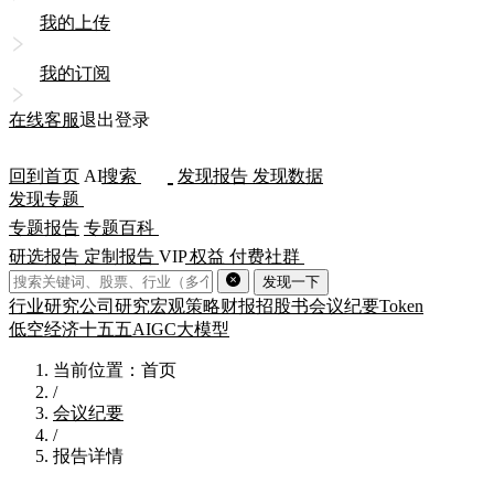
我的上传
我的订阅
在线客服
退出登录
回到首页
AI
搜索
发现报告
发现数据
发现专题
专题报告
专题百科
研选报告
定制报告
VIP
权益
付费社群
发现一下
行业研究
公司研究
宏观策略
财报
招股书
会议纪要
Token
低空经济
十五五
AIGC
大模型
当前位置：首页
/
会议纪要
/
报告详情