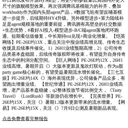
昨日腾讯发布开源Hy3模型，用更小的参数量比肩国内外更大
尺寸的旗舰模型效果。再次强调腾讯基模能力的补齐，叠加
workbuddy作为国内头部agent产品，#数据飞轮有望反哺基模
进一步提升，后续期待HY4升级。另外模型进步+算力陆续补
足是agent规模落地的重要前提，腾讯拥有高壁垒的社交数据
+生态优势，#看好AI投入-模型进步-B/C端agent落地闭环跑
通。短期看估值修复，中长期待roi兑现+商业化增量。 【恺英
网络】PE-26E约13X，重点关注中报业绩高增兑现、传奇生态
收拢及后续事件催化。1）26H1业绩预期高增，2）公司传奇
品类基本盘稳固，后续传奇版权即将收束，有望提升自身传奇
生态中的利润分配空间。 【巨人网络】PE-26E约12X，26H1
业绩高增。暑期开启《》大版本更新及鬼吹灯联动，作为a股
party game核心标的，有望受益暑期流水增长催化。 【三七互
娱】PE-26E约14X《》海外表现优异，公司储备产品众多，有
望跑出增量业绩。 【世纪华通】PE-26E约12X，26H1业绩高
增，老产品基本盘稳健，q2整体投放节省比例交大，《Tasty
Travel》《LordRush》等新游仍在增长中。 【完美世界】PE-
26E约15X，关注《》暑期1.3版本更新带来的流水增量。 【网
易】PE-26E约15X，关注《》7月9日公测及暑期新品表现。
点击免费查看完整报告