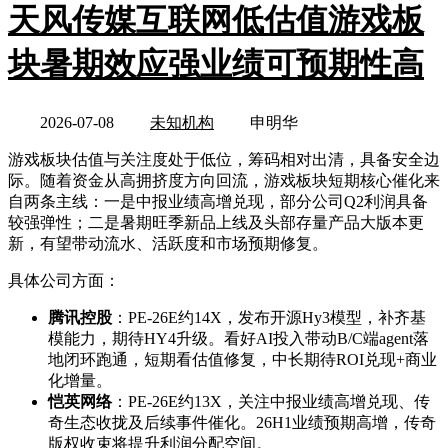
天风传媒互联网低估值游戏板
块暑期效应强业绩可预期性高
2026-07-08
未知机构
申明华
游戏板块估值与关注度处于低位，筹码相对出清，具备安全边
际。随着资金从高拥挤度方向回流，游戏板块短期核心催化来
自两条主线：一是中报业绩高增兑现，部分公司Q2利润具备
较强弹性；二是暑期旺季新品上线及头部存量产品大版本更
新，有望带动流水、活跃度和市场预期修复。
具体公司方面：
腾讯控股
：PE-26E约14X，发布开源Hy3模型，补齐基
模能力，期待HY4升级。看好AI投入带动B/C端agent落
地闭环跑通，短期看估值修复，中长期待ROI兑现+商业
化增量。
恺英网络
：PE-26E约13X，关注中报业绩高增兑现、传
奇生态收拢及后续事件催化。26H1业绩预期高增，传奇
版权收束将提升利润分配空间。