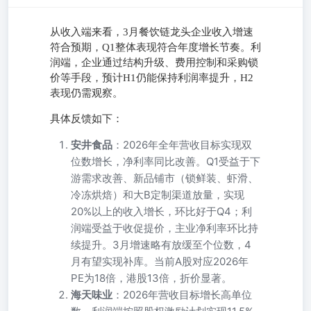
从收入端来看，3月餐饮链龙头企业收入增速
符合预期，Q1整体表现符合年度增长节奏。利
润端，企业通过结构升级、费用控制和采购锁
价等手段，预计H1仍能保持利润率提升，H2
表现仍需观察。
具体反馈如下：
安井食品
：2026年全年营收目标实现双
位数增长，净利率同比改善。Q1受益于下
游需求改善、新品铺市（锁鲜装、虾滑、
冷冻烘焙）和大B定制渠道放量，实现
20%以上的收入增长，环比好于Q4；利
润端受益于收促提价，主业净利率环比持
续提升。3月增速略有放缓至个位数，4
月有望实现补库。当前A股对应2026年
PE为18倍，港股13倍，折价显著。
海天味业
：2026年营收目标增长高单位