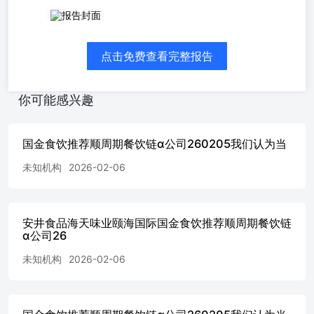
兴本周我们进行了多个餐饮链龙头渠道及公司调研。从收入
端来看，3月降速在预期内，Q1表现符合年度增长节奏。利
润端来看，企业通过结构升级、费用控制、采购锁价，H1
点击免费查看完整报告
预计仍能保持利润率提升，H2 仍需观察。具体反馈如下:
安井食品:26年全年营收目标双位数增长，净利率同比改
善。Q1受益于下游需求改善+新品铺市(锁鲜装、虾滑、冷
你可能感兴趣
冻烘焙)+大B定制渠道放量，Q1实现20%+收入增长，环比
仍好于Q4;利润端则受益于收促提价，主业净利率环比持续
提升。3月作为财年收官月，增速略有放缓至个位数，4月有
国金食饮推荐顺周期餐饮链α公司260205我们认为当
望实现补库。当前A股对应26年PE为18x，港股13x折价显
著。 海天味业:26年营收目标增长高单位数，利润端按照股
未知机构
2026-02-06
权激励计划为11.5%复合增速。C端聚焦健康化、有机、美
味便捷化，25年健康产品为30亿元，同增48%。国际化目前
处于基础阶段，提出十年百亿营收目标。26年对制造费用优
安井食品海天味业颐海国际国金食饮推荐顺周期餐饮链
化绝对额要求更高，预计实现1个亿+，毛利率有望持续提
α公司26
升。3月渠道反馈基本持平，预计Q1出货同增高单，库存同
比优化。当前A股/H股对应26年PE为30x/24x。 颐海国际:26
未知机构
2026-02-06
年第三方营收目标双位数增长，关联方预计企稳修复，全年
预计收入增长高单。利润率维度H1尚有提升空间(渠道调
改、产品提价、费率优化)，H2仍需观察。Q1第三方符合内
部双位数增长目标、关联方翻台率企稳恢复正增且利润率稳