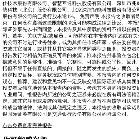
仕技术股份有限公司、智慧互通科技股份有限公司、深圳市兆
势科技（北京）股份有限公司、北京深演智能科技股份有限公司及Ya
股份有限公司的已发行股本逾1%。 免责声明 本报告之收取
束。任何没有遵循这些限制的情况可能构成法律之违反。 本
际证券事先以书面同意，本报告及其中所载的资料不得以任何形式
司、董事、关联方及/或雇员，可能持有在本报告内所述或有
的公司不时进行业务往来，或为其担任市场庄家，或被委任替
资或其它服务，或替其从其它实体寻求同类型之服务。投资者
报告发行时相信为正确及可靠的来源，惟本报告幷非旨在包含
据或意见的足够性、准确性、完整性、可靠性或公平性。因此
括但不限于任何直接的、间接的、随之而发生的损失）而负上
特定投资目标、财务状况或任何特别需要。本报告内的任何资
观点、推荐、建议和意见均不一定反映交银国际证券或其集团
投资者应独立地评估本报告内的资料，考虑其本身的特定投资
专业顾问。惟报告内所述的公司之证券未必能在所有司法管辖
定、或其它注册或发牌的规例。本报告不是旨在向该等司法管
构成当地法律、法则或其他规定之违反，本报告的收取者承诺
银国际证券有限公司是交通银行股份有限公司的附属公司。
点击免费查看完整报告