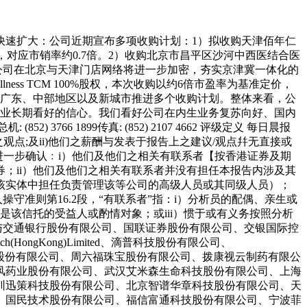
版图快速扩大：公司近期宣布多项收购计划：1）拟收购天津佰年仁
定价，对应市销率约0.7倍。2）收购北京市昌平区沙河中西医结合医
计公司在北京与天津门店网络将进一步加密，夯实京津冀一体化的
ess TCM 100%股权，本次收购以约6倍市盈率为基准定价，
海、广东、中部地区以及新城市推进多个收购计划。整体来看，公
事业长期看好的信心。我们看好公司在内生业务复苏向好、国内
6 1899传真: (852) 2107 4662 评级定义 每日晨报
点;及ii)他们之薪酬与发表于报告上之建议/观点幷无直接或
者进一步确认﹕i）他们及他们之相关有联系者【按香港证券及期
；ii）他们及他们之相关有联系者并没有担任本报告内涉及其
该实体中担任负责管理该等公司的高级人员或其同级人员）；
守准则第16.2段，“有联系者”指：i）分析员的配偶、亲生或
该信托的受益人或酌情对象；或iii）惯于或有义务按照分析
与交通银行股份有限公司、国联证券股份有限公司、交银国际控
ngKong)Limited、滴普科技股份有限公司、
南京）科技股份有限公司、周六福珠宝股份有限公司、拨康视云制药有限公
风药业股份有限公司、武汉艾米森生命科技股份有限公司、上海
圳迅策科技股份有限公司、北京智谱华章科技股份有限公司、天
、国民技术股份有限公司、福信富通科技股份有限公司、宁波菲