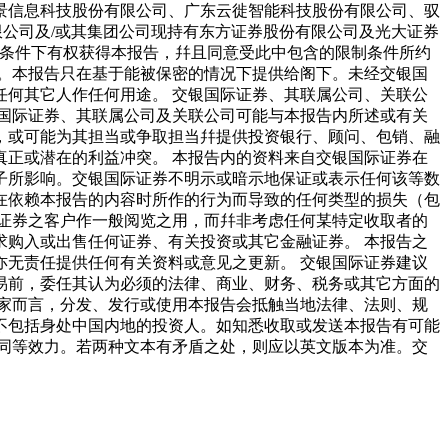
景信息科技股份有限公司、广东云徙智能科技股份有限公司、驭
证券有限公司及/或其集团公司现持有东方证券股份有限公司及光大证券
述的条件下有权获得本报告，幷且同意受此中包含的限制条件所约
。本报告只在基于能被保密的情况下提供给阁下。未经交银国
予任何其它人作任何用途。 交银国际证券、其联属公司、关联公
国际证券、其联属公司及关联公司可能与本报告内所述或有关
，或可能为其担当或争取担当幷提供投资银行、顾问、包销、融
正或潜在的利益冲突。 本报告内的资料来自交银国际证券在
子所影响。交银国际证券不明示或暗示地保证或表示任何该等数
在依赖本报告的内容时所作的行为而导致的任何类型的损失（包
证券之客户作一般阅览之用，而幷非考虑任何某特定收取者的
购入或出售任何证券、有关投资或其它金融证券。 本报告之
无责任提供任何有关资料或意见之更新。 交银国际证券建议
易前，委任其认为必须的法律、商业、财务、税务或其它方面的
家而言，分发、发行或使用本报告会抵触当地法律、法则、规
不包括身处中国内地的投资人。如知悉收取或发送本报告有可能
同等效力。若两种文本有矛盾之处，则应以英文版本为准。交