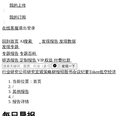
我的上传
我的订阅
在线客服
退出登录
回到首页
AI
搜索
发现报告
发现数据
发现专题
专题报告
专题百科
研选报告
定制报告
VIP
权益
付费社群
发现一下
行业研究
公司研究
宏观策略
财报
招股书
会议纪要
Token
低空经济
当前位置：首页
/
其他报告
/
报告详情
每日晨报