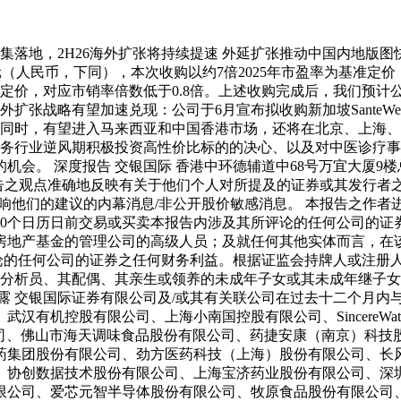
易密集落地，2H26海外扩张将持续提速 外延扩张推动中国内地
00万元（人民币，下同），本次收购以约7倍2025年市盈率为基准
基准定价，对应市销率倍数低于0.8倍。上述收购完成后，我们预
张战略有望加速兑现：公司于6月宣布拟收购新加坡SanteWelln
布局的同时，有望进入马来西亚和中国香港市场，还将在北京、上
服务行业逆风期积极投资高性价比标的的决心、以及对中医诊疗
告 交银国际 香港中环德辅道中68号万宜大厦9楼总机: (852) 376
告之观点准确地反映有关于他们个人对所提及的证券或其发行者之观
可影响他们的建议的内幕消息/非公开股价敏感消息。 本报告之作
0个日历日前交易或买卖本报告内涉及其所评论的任何公司的证券
房地产基金的管理公司的高级人员；及就任何其他实体而言，在
论的任何公司的证券之任何财务利益。根据证监会持牌人或注册人操
而分析员、其配偶、其亲生或领养的未成年子女或其未成年继子女是
露 交银国际证券有限公司及/或其有关联公司在过去十二个月内
股有限公司、上海小南国控股有限公司、SincereWatch(Ho
科技发展股份有限公司、佛山市海天调味食品股份有限公司、药捷安康（
药集团股份有限公司、劲方医药科技（上海）股份有限公司、长
、协创数据技术股份有限公司、上海宝济药业股份有限公司、深
限公司、爱芯元智半导体股份有限公司、牧原食品股份有限公司