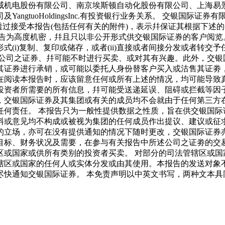
威机电股份有限公司、南京埃斯顿自动化股份有限公司、上海易
ngtuoHoldingsInc.有投资银行业务关系。 交银国际
者透过接受本报告(包括任何有关的附件)，表示幷保证其根据下
报告为高度机密，幷且只以非公开形式供交银国际证券的客户阅览
(i)复制、复印或储存，或者(ii)直接或者间接分发或者转交
关公司之证券、幷可能不时进行买卖、或对其有兴趣。此外，交银
其证券进行承销，或可能以委托人身份替客户买入或沽售其证劵
在阅读本报告时，应该留意任何或所有上述的情况，均可能导致真
投资者所需要的所有信息，幷可能受送递延误、阻碍或拦截等因
，交银国际证券及其集团或有关的成员均不会就由于任何第三方
任何责任。 本报告只为一般性提供数据之性质，旨在供交银国际
料或意见均不构成或被视为集团的任何成员作出提议、建议或征求
的立场，亦可在没有提供通知的情况下随时更改，交银国际证券亦
目标、财务状况及需要，在参与有关报告中所述公司之证劵的交
区或国家或供所有类别的投资者买卖。 对部分的司法管辖区或国
辖区或国家的任何人或实体分发或由其使用。本报告的发送对象
尽快通知交银国际证券。 本免责声明以中英文书写，两种文本具