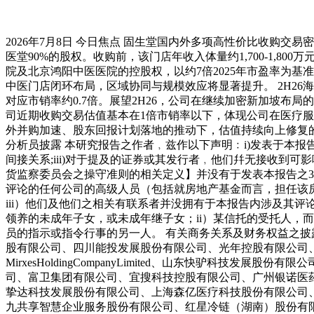
2026年7月8日 今日焦点 固生堂国内外多项高性价比收购交
医堂90%的股权。收购前，该门店年收入体量约1,700-1,8
院及北京鸿阳中医医院的控股权，以约7倍2025年市盈率为
中医门店闭环布局，区域协同与规模效应将显著提升。 2H26海外扩
对应市销率约0.7倍。展望2H26，公司在继续加密新加坡
司近期收购交易估值基本在1倍市销率以下，体现公司在医疗
外并购加速、股东回报计划落地的推动下，估值持续向上修复的机会。 深度报
分析员披露 本研究报告之作者﹐兹作以下声明﹕i)发表于本报
间接关系;iii)对于提及的证券或其发行者﹐他们幷无接收到
货监察委员会之操守准则的相关定义】并没有于发表本报告之3
评论的任何公司的高级人员（包括就房地产基金而言，担任该
iii）他们及他们之相关有联系者并没拥有于本报告内涉及其评
领养的未成年子女，或未成年继子女；ii）某信托的受托人，
员的指示或指令行事的另一人。 有关商务关系及财务权益之披
股有限公司、四川能投发展股份有限公司、光年控股有限公司、武汉有机控
MirxesHoldingCompanyLimited、山东快驴
司、富卫集团有限公司、宜搜科技控股有限公司、广州银诺医
挚达科技发展股份有限公司、上海森亿医疗科技股份有限公司
九共享智慧企业服务股份有限公司、红星冷链（湖南）股份有