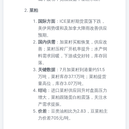
菜粕
国际方面
：ICE菜籽期货震荡下跌，
美伊局势缓和及加拿大降雨改善供应
预期。
国内供需
：加菜籽买船恢复，供应改
善；菜籽压榨厂开机率提升；水产饲
料需求回暖，下游成交好转，库存回
落。
关键数据
：7月加菜籽到港量约51.5
万吨，菜籽库存37.1万吨；菜粕提货
量高位，库存3.07万吨。
结论
：进口菜籽供应回升对盘面压力
增大，菜粕跟随蛋白粕震荡，关注水
产需求提振。
价差
：豆类油粕比为2.83，豆菜粕主
力价差705元/吨。