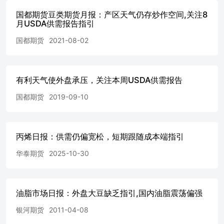
大豆CNF报价始终居高不下，根本仍在于美豆出口需求低
国都期货豆类期货月报：产区天气仍存炒作空间,关注8
迷，而巴西大豆出口需求旺盛。 截至7月1日，巴西各港口
月USDA供需报告指引
大豆对华排船计划总量为637.7256万吨。发船方面，截至7
月1日，6月巴西港口对中国已发船总量为1032.452万吨。
国都期货
2021-08-02
港口大豆季节性累库，库存同比高位，远月采购仍以巴西为
主 监测数据显示，截止到6月30日，6月船期累计采购了
1177.6万吨，周度增加62万吨，采购进度为100%。7月船期
有利天气使外盘承压，关注本周USDA供需报告
累计采购了936.9万吨，周度增加19.8万吨，采购进度为
98.62%。8月船期累计采购了663万吨，周度增加82.2万吨，
国都期货
2019-09-10
采购进度为82.88%。9月船期累计采购了250.8万吨，周度增
加26.4万吨，采购进度为33.44%。10月船期累计采购了
125.4万吨，周度增加13.2万吨，采购进度为13.2%。 到港量
增加，油厂压榨充足 三季度大豆集中到港，天气炎热，大
丙烯日报：供需仍偏宽松，短期跟随成本端指引
豆易出现热损耗。油厂大豆陆续被动进入压榨端，豆粕产量
将持续处于高位。 根据Mysteel农产品调查情况显示，2026
华泰期货
2025-10-30
年6月，全国油厂大豆压榨为994.51万吨，较上月增120.20
万吨，增幅13.75%；较去年同期减16.79万吨，减幅1.66%
油厂开机率较高，现货及基差承压。下游对后续豆粕供应宽
油脂市场日报：外盘大豆缺乏指引,国内油脂震荡偏强
松预期偏强，多以远月采购为主，现货采购较为谨慎。 截
至6月26日，油厂豆粕库存为74.29万吨，较上月增加43.11
银河期货
2011-04-08
万吨，环比增幅183.26%；与去年同期相比增加5.13万吨，