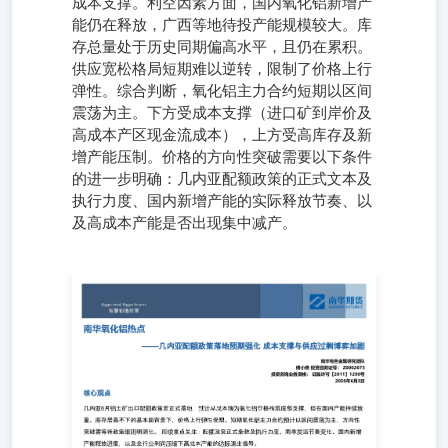
成本支撑。利空因素方面，国内氧化铝新增产
能仍在释放，广西等地待投产能规模较大。库
存总量处于历史同期偏高水平，且仍在累积。
供应宽松格局短期难以逆转，限制了价格上行
弹性。综合判断，氧化铝主力合约短期以区间
震荡为主。下方受成本支撑（进口矿到岸价及
高成本产区现金流成本），上方受高库存及新
增产能压制。价格的方向性突破需要以下条件
的进一步明确：几内亚配额政策的正式文本及
执行力度、国内新增产能的实际释放节奏、以
及高成本产能是否出现集中减产。
——几内亚配额政策落地预期强化成本支撑与供应过剩博弈
加剧 南华有色金属研究团队傅小燕 投资咨询证号：
Z0002675投资咨询业务资格： 证监许可【2011】1290号
2026年6月3日 核心观点 几内亚6月铝土矿出口配额政策若
正式落地，预计从成本端为氧化铝价格构筑底部支撑，但在
国内产能持续放量、库存居高不下的基本面背景下，价格上
行弹性受限。短期氧化铝主力合约预计以区间震荡为主，方
向性突破需等待政策细则明朗化。后续重点关注：配额政策