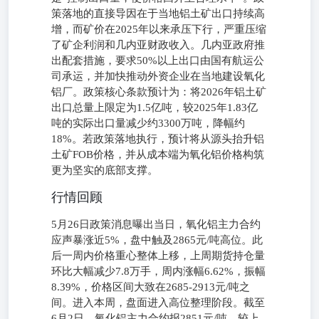
策落地的直接导因在于当地铝土矿出口持续高
增，而矿价在2025年以来承压下行，严重压缩
了矿企利润和几内亚财政收入。几内亚政府推
出配套措施，要求50%以上出口由国有航运公
司承运，并加快推动外资企业在当地建设氧化
铝厂。政策核心条款预计为：将2026年铝土矿
出口总量上限定为1.5亿吨，较2025年1.83亿
吨的实际出口量减少约3300万吨，降幅约
18%。若政策落地执行，预计将从源头抬升铝
土矿FOB价格，并从成本端为氧化铝价格构筑
更为坚实的底部支撑。
行情回顾
5月26日政策消息曝出当日，氧化铝主力合约
应声暴涨近5%，盘中触及2865元/吨高位。此
后一周内价格重心整体上移，上周期货持仓量
环比大幅减少7.8万手，周内涨幅6.62%，振幅
8.39%，价格区间大致在2685-2913元/吨之
间。进入本周，盘面进入高位整理阶段。截至
6月2日，氧化铝主力合约报2851元/吨，较上