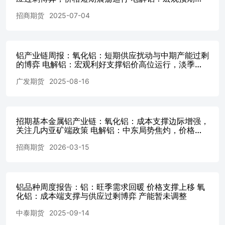
转，消费淡季下价格或震荡偏弱 铸造铝合金：成本支
面临双重上行动力。 政策核心条款预计为：将2026年铝土
招商期货
2025-07-04
撑较强但消费疲软，价格或震荡运行
矿出口总量上限定为1.5亿吨，较2025年1.83亿吨的实际出
口量减少约3300万吨，降幅约18%。与此同时，几内亚政府
还推出配套措施——要求50%以上出口由国有航运公司承
运，并加快推动外资企业在当地建设氧化铝厂。 几内亚出
铝产业链周报：氧化铝：短期供应扰动与中期产能过剩
口调节政策若落地执行，预计将从源头抬升铝土矿FOB价
的博弈 电解铝：宏观利好支撑铝价高位运行，淡季背
景下累库预期依旧 铝合金：供需双弱，废铝供应紧缺
格。由于几内亚矿石离岸价格此前已跌至近年来低位，此次
广发期货
2025-08-16
加剧，合金锭主流仓库接近胀库
控量有望推动其回升至更合理的区间。与此同时，当前BCI
海运费已处于高位（5月下旬升至5272点以上），几内亚至
中国航线散货船运费维持在36-37.5美元/湿吨。CIF价格由
FOB矿价与海运费共同构成，两者若形成共振上行，到岸成
招期基本金属铝产业链：氧化铝：成本支撑边际增强，
本将出现明显抬升。当然，若后续BCI因铁矿石发运减少等
关注几内亚矿端政策 电解铝：中东局势焦灼，价格维
原因回落，则CIF上行空间会受到部分对冲。总体而言，配
持宽幅震荡 铸造铝合金：地缘扰动加剧多空博弈，价
招商期货
2026-03-15
额政策一旦落地，将从成本端为氧化铝价格构筑更为坚实的
格跟随铝价宽幅震荡 （年03月15日）
底部支撑。 二、行情回顾：期货价格脉冲拉升后高位整理
5月26日政策消息曝出当日，氧化铝主力合约应声暴涨近
5%，盘中触及2865元/吨高位。此后一周内价格重心整体上
铝品种周度报告：铝：旺季需求回暖 价格支撑上移 氧
移，上周期货持仓量环比大幅减少7.8万手，周内涨幅
化铝：成本端支撑与供应过剩博弈 产能暂未调整
6.62%，振幅8.39%，价格区间大致在2685-2913元/吨之间。
进入本周，盘面进入高位整理阶段。截至6月2日，氧化铝主
中泰期货
2025-09-14
力合约报2851元/吨，较上一日下跌41元/吨；周二夜间氧化