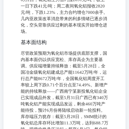
一日下跌41元/吨；周二夜间氧化铝报收2820
元/吨，下跌1.23%，主力合约增仓7000余手。
几内亚政策改革消息带来的利多情绪已逐步消
化，空头背靠供应过剩的基本现实开始增仓进
场。
基本面结构
尽管政策预期为氧化铝市场提供底部支撑，国
内基本面仍以供应宽松、库存高企为主要基
调。供应端增量持续释放：截至5月28日，全
国冶金级氧化铝建成总产能11642万吨/年，运
行总产能8672万吨/年，全国氧化铝周度开工
率较上周下跌0.71个百分点至74.49%。新增产
能的持续释放——广西南宁某新投氧化铝企业
已实现成品外发，截至5月31日广西已有340万
吨氧化铝产能实现成品发运，剩余460万吨产
能待投，预计6月份将陆续启动新一轮投料。
库存端压力犹存：截至5月28日，SMM统计的
氧化铝总库存环比增加11.3万吨，达到688.7万