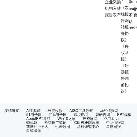
企业采购
举
《发
机构入驻
cs@
现报
报告发布
不
告网
话
站服
889
务协
议》
《侵
权举
报》
《研
选报
告购
前协
议》
友情链接:
AI工具箱
外贸收款
AIGC工具导航
华经情报网
51电子网
21ic电子网
跨境电商
智研咨询
PPT模板
AboutPPT导航
Win10之家
投资家网
亿邦动力
蝉妈妈
营销推广笔记
福昕PDF阅读器
中商情报网
前瞻经济学人
七麦数据
清科研究中心
星球日报
白鲸出海