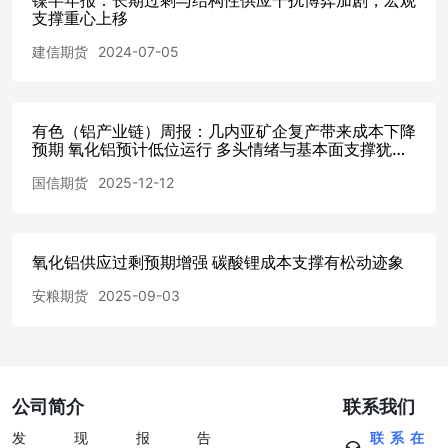
周微增0.3万吨至342.4万吨；期货仓单库存小幅去库至45.8
支撑重心上移
万吨，原因包括05合约到期及部分仓单氧化铝流入现货贸
易。综合来看，当前氧化铝市场仍持续承压。近期氧化铝库
建信期货
2024-07-05
存继续创新高，过剩压力增加的情况下，氧化铝现货价格难
有反弹，继续承压。 现货价格承压运行。截至6月2日，氧
化铝现货价格维持在2680-2720元/吨，较前期持平，现货市
有色（铝产业链）周报：几内亚矿企复产带来成本下降
场成交整体偏淡。近期氧化铝现货价格虽有所跟涨，但高价
预期 氧化铝预计低位运行 多头情绪与基本面支撑犹在
成交基本集中于贸易商与期现商之间，电解铝厂因原料库存
沪铝预计震荡偏强
充裕，采购策略仍以刚需补库、压价观望为主。 成本方
国信期货
2025-12-12
面，山西、河南等高成本产区企业已逼近盈亏平衡线。一旦
市场价格跌破边际生产成本，高成本产能将主动检修、减
产，对市场价格形成托底。伴随几内亚政策落地预期升温，
成本端底部支撑有望逐步强化——预计氧化铝价格底部区间
氧化铝供应过剩预期增强 碳酸锂成本支撑有松动迹象
大致在2500-2700元/吨区间。 四、总结 综合当前市场情
安粮期货
2025-09-03
况，氧化铝价格运行面临以下主要变量。 利多因素方面，
几内亚出口配额政策若正式落地并严格执行，将抬升铝土矿
到岸成本。截至5月下旬，波罗的海海岬型指数（BCI）已
升至5272点，较5月中旬上涨约3.8%，几内亚至中国航线散
货船海运费维持在36-37.5美元/湿吨的高位区间。若FOB矿
公司简介
联系我们
价因配额政策回升，叠加已处高位的海运费，CIF到岸成本
将明显上升，进而为氧化铝价格提供成本支撑。 利空因素
发现报告
联系在
方面，国内氧化铝新增产能仍在释放，广西等地待投产能规