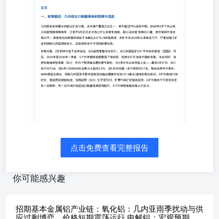
正式条款及执行力度、雨季发运节奏变化、国内新增产能释
放进度，以及全行业利润压缩下高成本产能的边际退出信
号。 正文 一、政策驱动：几内亚出口配额落地的预期与现
实 几内亚是全球最大的铝土矿出口国，占全球产量逾三分
之一，其中超过70%运往中国。2026年5月下旬以来，几内
亚释放明确信号：计划于6月正式出台铝土矿出口管制措
施，核心诉求是“控制出口量，使价格回升至合理水平”。政
策落地的直接导因在于当地铝土矿出口持续高增，而矿价在
2025年以来承压下行，严重压缩了矿企利润和几内亚财政收
入，这是政府出手干预的直接动因。 价格方面，CIF到岸价
处于近年低位，BCI运费指数同步回升。从几内亚铝矿CIF-
平均价的走势（见图2）可见，2025年至2026年一季度，
CIF价格整体呈现震荡下移态势，反映出矿石自身价值的走
弱。与此同时，波罗的海海岬型指数（BCI）作为干散货海
运费的景气指标，在5月中旬以来持续上涨——截至5月27
点击免费查看完整报告
日，BCI收于5272点，较5月12日的5082点累计上涨约
3.8%，且5月29日进一步冲高至5517点，触及近两年半高
你可能感兴趣
位。SMM周报也指出，同期几内亚至中国航线散货船海运
费维持在36-37.5美元/湿吨的高位区间。CIF价格由FOB矿
价、海运费及保险构成，当海运费（BCI）处于高位时，即
招期基本金属铝产业链：氧化铝：几内亚雨季扰动与供
便FOB矿价暂未反弹，CIF价格的下行空间也受到一定限
应过剩博弈，价格短期震荡运行 电解铝：宏观预期
制；而一旦FOB矿价因出口配额政策获得抬升，CIF价格将