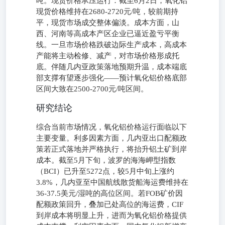
吨。现货价格承压运行：截至6月2日，氧化铝
现货价格维持在2680-2720元/吨，较前期持
平，现货市场成交整体偏淡。成本方面，山
西、河南等高成本产区企业已逼近盈亏平衡
线。一旦市场价格跌破边际生产成本，高成本
产能将主动检修、减产，对市场价格形成托
底。伴随几内亚政策落地预期升温，成本端底
部支撑有望逐步强化——预计氧化铝价格底部
区间大致在2500-2700元/吨区间。
研究结论
综合当前市场情况，氧化铝价格运行面临以下
主要变量。利多因素方面，几内亚出口配额政
策若正式落地并严格执行，将抬升铝土矿到岸
成本。截至5月下旬，波罗的海海岬型指数
（BCI）已升至5272点，较5月中旬上涨约
3.8%，几内亚至中国航线散货船海运费维持在
36-37.5美元/湿吨的高位区间。若FOB矿价因
配额政策回升，叠加已处高位的海运费，CIF
到岸成本将明显上升，进而为氧化铝价格提供