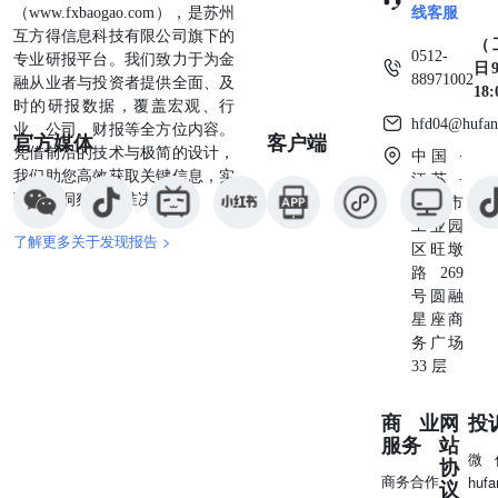
（www.fxbaogao.com），是苏州
线客服
模较大。库存总量处于历史同期偏高水平，且仍在累积。供
互方得信息科技有限公司旗下的
应宽松格局短期难以逆转，限制了价格上行弹性。 综合判
（
0512-
专业研报平台。我们致力于为金
断，氧化铝主力合约短期以区间震荡为主。下方受成本支撑
日9
88971002
融从业者与投资者提供全面、及
（进口矿到岸价及高成本产区现金流成本），上方受高库存
18
时的研报数据，覆盖宏观、行
及新增产能压制。价格的方向性突破需要以下条件的进一步
hfd04@hufan
业、公司、财报等全方位内容。
官方媒体
客户端
明确：几内亚配额政策的正式文本及执行力度、国内新增产
凭借前沿的技术与极简的设计，
中国 ·
能的实际释放节奏、以及高成本产能是否出现集中减产。
我们助您高效获取关键信息，实
江苏 ·
现深度洞察与精准决策。
苏州市
工业园
了解更多关于发现报告 >
区旺墩
路269
号圆融
星座商
务广场
33 层
商业
网
投
服务
站
微
协
商务合作
huf
议