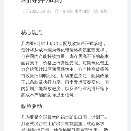
2026-06-03
傅小燕
南华期货
晓燚
核心观点
几内亚6月铝土矿出口配额政策若正式落地，
预计将从成本端为氧化铝价格构筑底部支撑，
但在国内产能持续放量、库存居高不下的基本
面背景下，价格上行弹性受限。短期氧化铝主
力合约预计以区间震荡为主，方向性突破需等
待政策细则明朗化。后续重点关注：配额政策
正式条款及执行力度、雨季发运节奏变化、国
内新增产能释放进度，以及全行业利润压缩下
高成本产能的边际退出信号。
政策驱动
几内亚是全球最大的铝土矿出口国，计划于6
月正式出台铝土矿出口管制措施，核心诉求
是“控制出口量，使价格回升至合理水平”。政