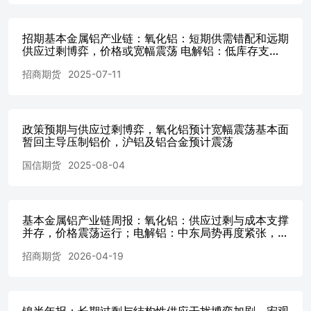
铝报收2820元/吨，下跌1.23%，主力合约增仓7000余手。几
内亚政策改革消息带来的利多情绪已逐步消化，空头背靠供
招期基本金属铝产业链：氧化铝：短期供需错配和远期
应过剩的基本现实开始增仓进场。 现阶段氧化铝市场主要
供应过剩博弈，价格或宽幅震荡 电解铝：低库存支撑
受两股力量影响。第一，几内亚出口配额政策预期可能提升
有限，宏观与需求压制下铝价或高位震荡 铸造铝合
铝土矿到岸成本，从而对氧化铝价格形成支撑。第二，国内
招商期货
2025-07-11
金：成本有支撑但需求疲软，价格或震荡偏弱
氧化铝供应端持续放量，库存水平偏高，限制了价格上行空
间。 三、基本面结构：供应宽松的现实约束 尽管政策预期
为氧化铝市场提供底部支撑，国内基本面仍以供应宽松、库
存高企为主要基调。 供应端增量持续释放。截至5月28日，
政策预期与供应过剩博弈，氧化铝预计宽幅震荡基本面
全国冶金级氧化铝建成总产能11642万吨/年，运行总产能
暂回主导压制铝价，沪铝及铝合金预计震荡
8672万吨/年，全国氧化铝周度开工率较上周下跌0.71个百
国信期货
2025-08-04
分点至74.49%。虽然本周部分主产区开工率小幅下降，但
供应端的隐忧来自于新增产能的持续释放——广西南宁某新
投氧化铝企业已实现成品外发，截至5月31日广西已有340万
吨氧化铝产能实现成品发运，剩余460万吨产能待投，预计6
基本金属铝产业链周报：氧化铝：供应过剩与成本支撑
月份将陆续启动新一轮投料。国内氧化铝供应端仍在持续放
并存，价格震荡运行；电解铝：中东局势再度紧张，价
量，而下游需求增长乏力，供应过剩的现实对价格形成持续
格面临回调压力；铸造铝合金：供需双弱格局延续，价
招商期货
2026-04-19
格跟随铝价走势
压制。 库存端压力犹存。截至5月28日，SMM统计的氧化
铝总库存环比增加11.3万吨，达到688.7万吨。其中港口库
存本周继续增加至60.8万吨，主要是海外氧化铝到港并完成
卸货，推动库存累积；电解铝厂整体原料库存保持稳定，本
镍半年报：长期过剩与结构性供应干扰博弈加剧，宏观