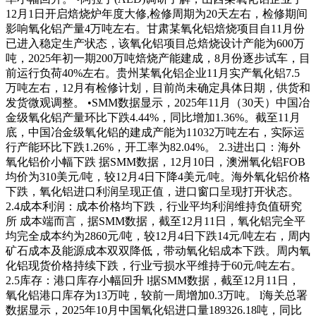
12月1日开启焙烧炉年度大修,检修周期为20天左右，检修期间
影响氧化铝产量4万吨左右。甘肃某氧化铝焙烧项目自11月份
已进入稳定生产状态，该氧化铝项目总焙烧设计产能为600万
吨，2025年初一期200万吨焙烧产能建成，8月份逐步试车，目
前运行负荷40%左右。贵州某氧化铝企业11月实产氧化铝7.5
万吨左右，12月有检修计划，目前尚未确定具体日期，供货和
发货微观调整。 •SMM数据显示，2025年11月（30天）中国冶
金级氧化铝产量环比下跌4.44%，同比增加1.36%。截至11月
底，中国冶金级氧化铝的建成产能为11032万吨左右，实际运
行产能环比下跌1.26%，开工率为82.04%。 2.3进出口：海外
氧化铝价小幅下跌 据SMM数据，12月10日，澳洲氧化铝FOB
均价为310美元/吨，较12月4日下降4美元/吨。海外氧化铝价格
下跌，氧化铝进口利润呈现正值，进口窗口呈现打开状态。
2.4成本利润：成本价格均下跌，行业平均利润维持负值研究
所 成本端而言，据SMM数据，截至12月11日，氧化铝完全平
均完全成本约为2860元/吨，较12月4日下跌14元/吨左右，周内
矿石成本及能源成本双双降低，带动氧化铝成本下跌。周内氧
化铝现货价格持续下跌，行业亏损水平维持于60元/吨左右。
2.5库存：港口库存小幅回升 l据SMM数据，截至12月11日，
氧化铝港口库存为13万吨，较前一周增加0.3万吨。 l海关总署
数据显示，2025年10月中国氧化铝进口量189326.18吨，同比