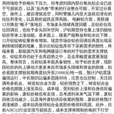
局持续给予价格向下压力。但考虑到国内部分氧化铝企业已处
于亏损状态，以及“反内卷”带来的行业整合可能，不宜过分看
空。操作上，建议谨慎追空，同时警惕几内亚大选前后潜在的
拉扯和变化，以及期价超跌反弹风险。 电解铝方面，美联储
12月降息“靴子”落地后，市场多头情绪再度回暖，且铝价自高
位回调后，也给予多头回补空间，沪铝期货持仓量上涨仍能给
铝价带来上涨动能。基本面上，随着产能释放和铝水比下降，
12月铝锭铸锭量将有增加。现货市场在铝价回调后再度出现采
购情绪回暖的现象，显示出铝锭低库存下采购需求的韧性，终
端来看，新能源汽车和电网建设订单的对于铝的需求支撑犹
在。铝锭库存仍处于去库趋势之中，且去库幅度速度逐渐提
高。整体而言，当前铝基本面具备韧性，给予铝价支撑，现阶
段铝价的向上驱动力更多来自市场多头情绪和资金的助推，铝
价底部支撑较前期再度抬升至21000元/吨一线，预计沪铝震荡
偏强运行，中长期仍以偏多思路对待，注意仓位控制，关注回
调布多机会。 铸造铝合金方面，铝价强势之下，铸造铝合金
价格也跟随上涨至高位。成本端，受到铝价上涨和自身供应偏
紧的影响，废铝价格也有走强，且考虑到未来气温下降，废铝
回收活动减少，以及海外废铝供应收紧的预期，废铝价格预计
易涨难跌，成本抬高使得铝合金底部价格得到巩固。此外，目
前ADC12行业呈现亏损状态，成本支撑将限制价格的下行空