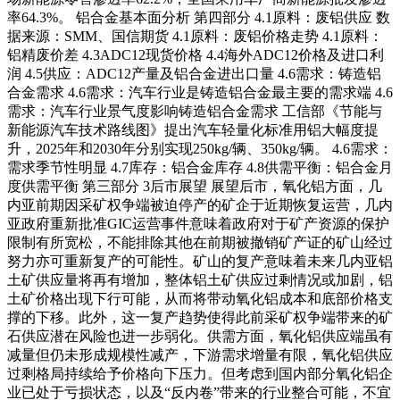
率64.3%。 铝合金基本面分析 第四部分 4.1原料：废铝供应 数
据来源：SMM、国信期货 4.1原料：废铝价格走势 4.1原料：
铝精废价差 4.3ADC12现货价格 4.4海外ADC12价格及进口利
润 4.5供应：ADC12产量及铝合金进出口量 4.6需求：铸造铝
合金需求 4.6需求：汽车行业是铸造铝合金最主要的需求端 4.6
需求：汽车行业景气度影响铸造铝合金需求 工信部《节能与
新能源汽车技术路线图》提出汽车轻量化标准用铝大幅度提
升，2025年和2030年分别实现250kg/辆、350kg/辆。 4.6需求：
需求季节性明显 4.7库存：铝合金库存 4.8供需平衡：铝合金月
度供需平衡 第三部分 3后市展望 展望后市，氧化铝方面，几
内亚前期因采矿权争端被迫停产的矿企于近期恢复运营，几内
亚政府重新批准GIC运营事件意味着政府对于矿产资源的保护
限制有所宽松，不能排除其他在前期被撤销矿产证的矿山经过
努力亦可重新复产的可能性。矿山的复产意味着未来几内亚铝
土矿供应量将再有增加，整体铝土矿供应过剩情况或加剧，铝
土矿价格出现下行可能，从而将带动氧化铝成本和底部价格支
撑的下移。此外，这一复产趋势使得此前采矿权争端带来的矿
石供应潜在风险也进一步弱化。供需方面，氧化铝供应端虽有
减量但仍未形成规模性减产，下游需求增量有限，氧化铝供应
过剩格局持续给予价格向下压力。但考虑到国内部分氧化铝企
业已处于亏损状态，以及“反内卷”带来的行业整合可能，不宜