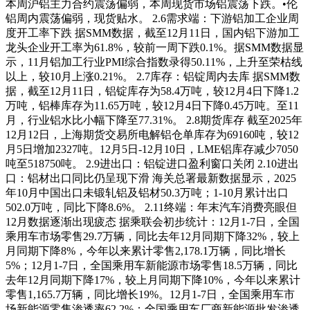
本周沪铝主力合约震荡偏弱，本周现货市场铝震荡下跌。•伦
铝周内震荡偏弱，现货贴水。 2.6需求端：下游铝加工企业周
度开工率下跌 据SMM数据，截至12月11日，国内铝下游加工
龙头企业开工率为61.8%，较前一周下跌0.1%。据SMM数据显
示，11月铝加工行业PMI综合指数录得50.11%，上升至荣枯线
以上，较10月上涨0.21%。 2.7库存：铝锭周内去库 据SMM数
据，截至12月11日，铝锭库存为58.4万吨，较12月4日下降1.2
万吨，铝棒库存为11.65万吨，较12月4日下降0.45万吨。至11
月，行业铝水比小幅下降至77.31%。 2.8期货库存 截至2025年
12月12日，上海期货交易所电解铝仓单库存为69160吨，较12
月5日增加2327吨。12月5日-12月10日，LME铝库存减少7050
吨至518750吨。 2.9进出口：铝锭进口盈利窗口关闭 2.10进出
口：铝材出口同比仍呈现下滑 海关总署最新数据显示，2025
年10月中国出口未锻轧铝及铝材50.3万吨；1-10月累计出口
502.0万吨，同比下降8.6%。 2.11终端：年末汽车消费亮眼但
12月数据逐渐出现疲态 据乘联会初步统计：12月1-7日，全国
乘用车市场零售29.7万辆，同比去年12月同期下降32%，较上
月同期下降8%，今年以来累计零售2,178.1万辆，同比增长
5%；12月1-7日，全国乘用车新能源市场零售18.5万辆，同比
去年12月同期下降17%，较上月同期下降10%，今年以来累计
零售1,165.7万辆，同比增长19%。12月1-7日，全国乘用车市
场新能源零售渗透率62.2%；全国乘用车厂商新能源批发渗透