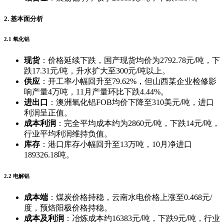
2. 基本面分析
2.1 氧化铝
现货
：价格延续下跌，国产现货均价为2792.78元/吨，下
跌17.31元/吨，升水扩大至300元/吨以上。
供应
：开工率小幅回升至79.62%，但山西某企业检修影
响产量4万吨，11月产量环比下跌4.44%。
进出口
：澳洲氧化铝FOB均价下降至310美元/吨，进口
利润呈正值。
成本利润
：完全平均成本约为2860元/吨，下跌14元/吨，
行业平均利润维持负值。
库存
：港口库存小幅回升至13万吨，10月净进口
189326.18吨。
2.2 电解铝
成本端
：煤炭价格持稳，云南水电价格上涨至0.468元/
度，预焙阳极价格持稳。
成本及利润
：冶炼成本约16383元/吨，下跌9元/吨，行业