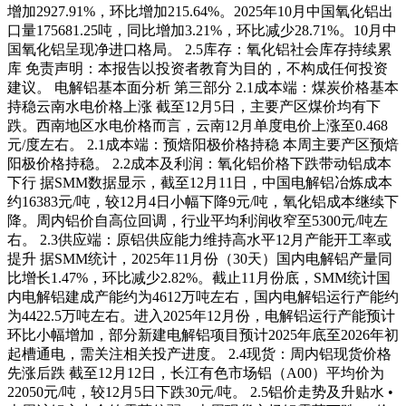
增加2927.91%，环比增加215.64%。2025年10月中国氧化铝出
口量175681.25吨，同比增加3.21%，环比减少28.71%。10月中
国氧化铝呈现净进口格局。 2.5库存：氧化铝社会库存持续累
库 免责声明：本报告以投资者教育为目的，不构成任何投资
建议。 电解铝基本面分析 第三部分 2.1成本端：煤炭价格基本
持稳云南水电价格上涨 截至12月5日，主要产区煤价均有下
跌。西南地区水电价格而言，云南12月单度电价上涨至0.468
元/度左右。 2.1成本端：预焙阳极价格持稳 本周主要产区预焙
阳极价格持稳。 2.2成本及利润：氧化铝价格下跌带动铝成本
下行 据SMM数据显示，截至12月11日，中国电解铝冶炼成本
约16383元/吨，较12月4日小幅下降9元/吨，氧化铝成本继续下
降。周内铝价自高位回调，行业平均利润收窄至5300元/吨左
右。 2.3供应端：原铝供应能力维持高水平12月产能开工率或
提升 据SMM统计，2025年11月份（30天）国内电解铝产量同
比增长1.47%，环比减少2.82%。截止11月份底，SMM统计国
内电解铝建成产能约为4612万吨左右，国内电解铝运行产能约
为4422.5万吨左右。进入2025年12月份，电解铝运行产能预计
环比小幅增加，部分新建电解铝项目预计2025年底至2026年初
起槽通电，需关注相关投产进度。 2.4现货：周内铝现货价格
先涨后跌 截至12月12日，长江有色市场铝（A00）平均价为
22050元/吨，较12月5日下跌30元/吨。 2.5铝价走势及升贴水 •