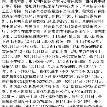
间。供需方面，重庆地区因启动重污染黄色预警，部分再生铝
厂生产受限，叠加原料供应限制与亏损压力下，再生铝企业开
工回升受限，预计铝合金供应量或有边际减少。需求端存在终
端汽车消费市场的订单支撑，但临近年末，补贴政策退坡在
即，12月初车市销量数据已经出现疲态，后期订单的持续性存
在不确定性。整体而言，铸造铝合金预计随铝价震荡偏强运
行，下方存在成本支撑，但需求走弱预期及高库存下，涨幅或
受限，以震荡偏多思路对待。 1.1盘面行情回顾：氧化铝震荡
下跌 12月8日-12月12日，氧化铝震荡下跌，收于2470元/吨，
较12月5日下跌3.33%。 1.1盘面行情回顾：伦铝震荡偏弱沪铝
震荡偏弱 12月8日-12月12日，沪铝上周，沪铝主力合约收于
22170元/吨，较12月5日下跌0.78%；伦铝震荡偏弱，截至12月
12日下午收盘，报2896美元/吨。 1.1盘面行情回顾：铝合金震
荡偏弱 12月8日-12月12日，铝合金震荡偏弱，收于21115元/
吨，周度下跌0.35%。 氧化铝基本面分析 第二部分 2.1现货：
周内氧化铝现货价格延续下跌 据SMM数据，截至12月12日，
国产氧化铝现货均价为2792.78元/吨，较12月5日下跌17.31元/
吨。周内氧化铝现货价格持续下跌，铝厂保持贴水招标采购节
奏，期价不断探底，氧化铝现货升水扩大至300元/吨以上。
2.2供应：周度开工率下跌 •据SMM数据，截至12月11日，全
国氧化铝周度开工率为79.62%，较12月4日上涨0.15%，开工
率小幅回升。 •阿拉丁(ALD)调研了解，山西某氧化铝企业于