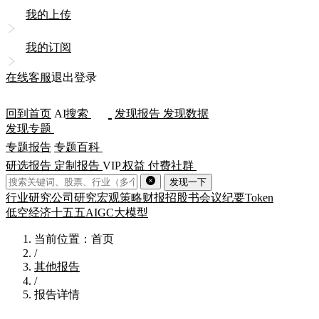
我的上传
我的订阅
在线客服
退出登录
回到首页
AI
搜索
发现报告
发现数据
发现专题
专题报告
专题百科
研选报告
定制报告
VIP
权益
付费社群
发现一下
行业研究
公司研究
宏观策略
财报
招股书
会议纪要
Token
低空经济
十五五
AIGC
大模型
当前位置：首页
/
其他报告
/
报告详情