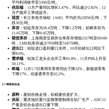
平均利润收窄至5300元/吨。
供应端
：11月产量同比增长1.47%，环比减少2.82%，12
月产能开工率或提升。
现货
：长江有色市场铝（A00）平均价为22050元/吨，下
跌30元/吨。
库存
：铝锭库存为58.4万吨，下降1.2万吨；铝棒库存为
11.65万吨，下降0.45万吨。
期货库存
：上海期货交易所仓单库存增加2327吨至69160
吨，LME铝库存减少7050吨至518750吨。
进出口
：铝锭进口盈利窗口关闭，10月铝材出口同比下
滑8.6%。
需求端
：铝加工龙头企业开工率61.8%，11月PMI上升至
50.11%。
终端
：12月1-7日乘用车零售同比下降32%，新能源零售
下降17%，但渗透率升至62.2%。
2.3 铸造铝合金
原料
：废铝价格走强，铝精废价差扩大。
供应
：重庆地区重污染预警限制再生铝厂生产，ADC12
产量及铝合金进出口量下降。