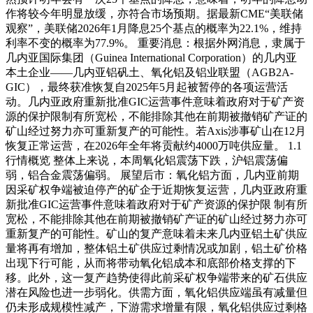
作将较今年明显放缓，亦符合市场预期。据最新CME“美联储
观察”，美联储2026年1月降息25个基点的概率为22.1%，维持
利率不变的概率为77.9%。 重要消息：根据外网消息，隶属于
几内亚国际集团（Guinea International Corporation）的几内亚
本土企业——几内亚铝矾土、氧化铝及铝业联盟（AGB2A-
GIC），最终获准恢复自2025年5月起被暂停的各项运营活
动。几内亚政府重新批准GIC运营事件意味着政府对于矿产资
源的保护限制有所宽松，不能排除其他在前期被撤销矿产证的
矿山经过努力亦可重新复产的可能性。若Axis涉事矿山在12月
恢复正常运营，在2026年全年将贡献约4000万吨供应量。 1.1
行情概览 整体上来说，本周氧化铝震荡下跌，沪铝震荡偏
弱，铝合金震荡偏弱。 展望后市：氧化铝方面，几内亚前期
因采矿权争端被迫停产的矿企于近期恢复运营，几内亚政府重
新批准GIC运营事件意味着政府对于矿产资源的保护限 制有所
宽松，不能排除其他在前期被撤销矿产证的矿山经过努力亦可
重新复产的可能性。矿山的复产意味着未来几内亚铝土矿供应
量将再有增加，整体铝土矿供应过剩情况或加剧，铝土矿价格
出现下行可能，从而将带动氧化铝成本和底部价格支撑的下
移。此外，这一复产趋势使得此前采矿权争端带来的矿石供应
潜在风险也进一步弱化。供需方面，氧化铝供应端虽有减量但
仍未形成规模性减产，下游需求增量有限，氧化铝供应过剩格