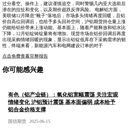
过分看空。操作上，建议谨慎追空，同时警惕几内亚大选前后
潜在的拉扯和变化，以及期价超跌反弹风险。 电解铝方面，
美联储12月降息“靴子”落地后，市场多头情绪再度回暖，且铝
价自高位回调后，也给予多头回补空间，沪铝期货持仓量上涨
仍能给铝价带来上涨动能。基本面上，随着产能释放和铝水比
下降，12月铝锭铸锭量将有增加。现货市场在铝价回调后再度
出现采购情绪回暖的现象，显示出铝锭低库存下采购需求的韧
性，终端来看，新能源汽车和电网建设订单的对于
点击免费查看完整报告
你可能感兴趣
有色（铝产业链）：氧化铝宽幅震荡 关注宏观
情绪变化 沪铝预计震荡 基本面偏弱 成本给予
铝合金价格支撑
国信期货
2025-06-15