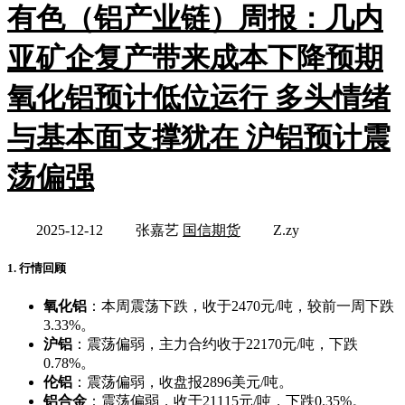
有色（铝产业链）周报：几内
亚矿企复产带来成本下降预期
氧化铝预计低位运行 多头情绪
与基本面支撑犹在 沪铝预计震
荡偏强
2025-12-12
张嘉艺
国信期货
Z.zy
1. 行情回顾
氧化铝
：本周震荡下跌，收于2470元/吨，较前一周下跌
3.33%。
沪铝
：震荡偏弱，主力合约收于22170元/吨，下跌
0.78%。
伦铝
：震荡偏弱，收盘报2896美元/吨。
铝合金
：震荡偏弱，收于21115元/吨，下跌0.35%。