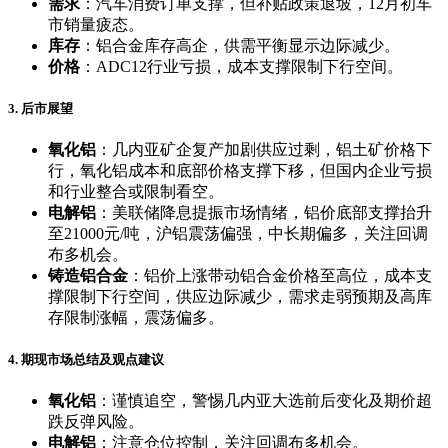
需求
：汽车消费订单支撑，但补贴政策退坡，12月初车
市销量疲态。
库存
：铝合金库存高企，供需平衡显示边际减少。
价格
：ADC12行业亏损，成本支撑限制下行空间。
3. 后市展望
氧化铝
：几内亚矿企复产加剧供应过剩，铝土矿价格下
行，氧化铝成本和底部价格支撑下移，但国内企业亏损
和行业整合或限制看空。
电解铝
：美联储降息提振市场情绪，铝价底部支撑抬升
至21000元/吨，沪铝震荡偏强，中长期偏多，关注回调
布多机会。
铸造铝合金
：铝价上涨带动铝合金价格至高位，成本支
撑限制下行空间，供应边际减少，需求走弱预期及高库
存限制涨幅，震荡偏多。
4. 期现市场总结及观点建议
氧化铝
：谨慎追空，警惕几内亚大选前后变化及期价超
跌反弹风险。
电解铝
：注意仓位控制，关注回调布多机会。