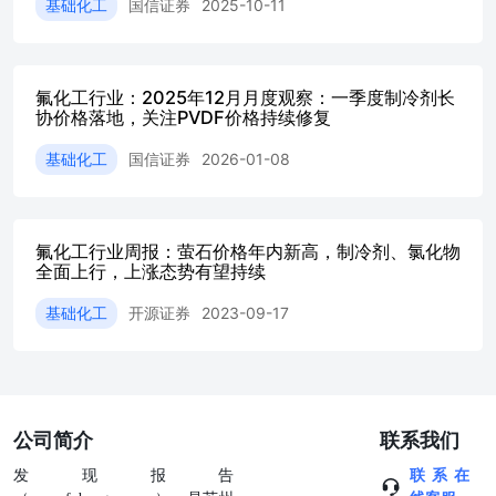
基础化工
国信证券
2025-10-11
化工行业整体表现...................................................
顾..........................................................72.2制
现........................................................72.2制冷剂出口数据跟
踪..............................................................
氟化工行业：2025年12月月度观察：一季度制冷剂长
踪...................................................113、空
协价格落地，关注PVDF价格持续修复
踪......................................123.1空调：终端需求
滑..........................................123.2汽车：我国汽
基础化工
国信证券
2026-01-08
长...............................................143.
速.....................................144、含氟聚合物.............................
氟聚合在成本支撑下，价格稳步上行...................................
半导体领域的应用增长.............................................
氟化工行业周报：萤石价格年内新高，制冷剂、氯化物
全面上行，上涨态势有望持续
闻.........................................................176、国信
测....................................................18风险提
基础化工
开源证券
2023-09-17
示.............................................................
数表现........................................................6图
数..............................................................6图
数........................................................
踪..............................................7图5：萤石-氢氟
势.....................................................8图6
公司简介
联系我们
势..................................................8图7：三
发现报告
联系在
势..................................................8图8：三