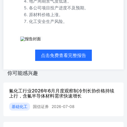
地产周期景气度低迷。
各公司项目投产进度不及预期。
原材料价格上涨。
化工安全生产风险。
优于大市 核心观点 行业研究·行业月报 基础化工·化学制品 
（5月29日），上证综指报4068.57点，较4月末下跌1.06%；沪深
末上涨1.76%；申万化工指数报4544.02，较4月末下跌8.93%
点击免费查看完整报告
月末下跌3.52%。5月氟化工行业指数跑赢申万化工指数5.4pct,
上证综指2.5pct。据我们编制的国信化工价格指数，截至202
格指数、国信化工制冷剂价格指数分别报1416.61、2099.72点
你可能感兴趣
+0.71%，5月无水氢氟酸在萤石价格回落背景下下调，四氯乙烯
及聚合物均有不同程度上涨。 优于大市·维持 证券分析师：杨
88005379021-
氟化工行业2026年6月月度观察制冷剂长协价格持续
60375408yanglin6@guosen.com.cnzhangxinyu4@guosen.com.c
上行，含氟半导体材料需求快速增长
R32、R125、R134a、R410a报价上涨。据氟务在线、卓创资讯
价上涨至2.1-2.2万元/吨。R32报价6.27-6.4万元/吨。R125报价
基础化工
国信证券
2026-07-08
R410a/R404/R507维持5.95/5.25/5.25万元。R134a报价维
剂淘汰节奏，利好我国制冷剂出口量价提升。据氟务在线，近期
计划，英国最大制冷剂批发商上调R410a、R407c等产品价格