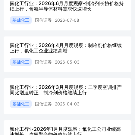
敲定《2023年技术转型规则》修订内容，延长氢氟碳化物制
氟化工行业：2026年6月月度观察-制冷剂长协价格持
使用限制，让企业可选用更多高性价比的制冷剂产品。英美
续上行，含氟半导体材料需求快速增长
整不是对《基加利修正案》的否定，而是对过去数年超前、
基础化工
国信证券
2026-07-08
其核心含义在于：三代制冷剂并未脱离长期受限的总方向，
与维修替换周期拉长，短中期需求下滑斜率明显放缓。中国
在出口、补库与议价上的确定性提升。 资料来源：Wind、国
究报告 《制冷剂行业点评-英美调整三代制冷剂淘汰节奏，
氟化工行业：2026年4月月度观察：制冷剂价格继续
——2026-05-26《氟化工行业：2026年4月月度观察-制
上行，氟化工企业业绩高增
增》——2026-05-03《氟化工行业：2026年3月月度观察
剂价格继续上行》——2026-04-03《氟化工行业：2026年
基础化工
国信证券
2026-05-03
速转正，含氟聚合物价格持续上涨》——2026-03-06《氟化工
工公司业绩高速增长，含氟聚合物价格持续上行》——2026-02
产同比下滑。2026年1-2月受春节假期影响排产出现分化。3
强韧性，保交楼带动的配套安装需求，行业基本面仍有支撑
氟化工行业：2026年3月月度观察：二季度空调排产
持续上涨背景下仅同比小幅下滑。5月空调排产在成本、库存
同比增速转正，制冷剂价格继续上行
月行业排产较前期下调超200万，企业排产更加谨慎。出口方面
1-4月我国空调累计出口2800万台，同比-5.8%。2026年1
基础化工
国信证券
2026-04-03
春节假期影响褪去，出口排产降幅快速收窄，但由于2025年
加中东战争影响运输成本，3-6月出口排产仍同比下滑。内销排
6月排产944万台，同比-23.3%；出口排产方面，2026年6月出
关注高端氟聚合在泛半导体领域的应用增长。高端氟聚合方面，
氟化工行业2026年1月月度观察：氟化工公司业绩高
速增长，含氟聚合物价格持续上行
RubinUltra的M10CCL材料测试，AI服务器承载了海量算