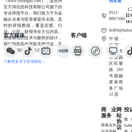
（www.fxbaogao.com），是苏州
线客服
势.................................................8图9：三代
互方得信息科技有限公司旗下的
势................................................8图10：三代
（
0512-
专业研报平台。我们致力于为金
势...............................................8图11：三代制
日9
88971002
融从业者与投资者提供全面、及
势...............................................9图12：二代
18
时的研报数据，覆盖宏观、行
势...............................................9图13：2022-
hfd04@hufan
业、公司、财报等全方位内容。
势..................................................9图14：R32内外贸
官方媒体
客户端
凭借前沿的技术与极简的设计，
踪...........................................................10图1
中国 ·
我们助您高效获取关键信息，实
踪.........................................................10图16
江苏 ·
现深度洞察与精准决策。
踪...........................................................10图
苏州市
踪...............................................10图18：R32出口量及出口单价跟踪
工业园
了解更多关于发现报告 >
区旺墩
路269
号圆融
星座商
务广场
33 层
商业
网
投
服务
站
微
协
商务合作
huf
议
企业采购
举