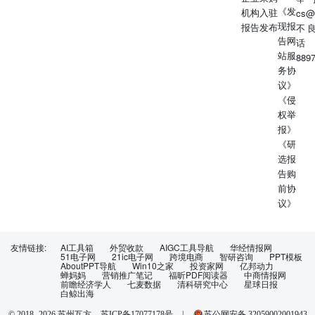
《发
机构入驻
cs@
现报
报告发布
不
告网
话
站服
889
务协
议》
《侵
权举
报》
《研
选报
告购
前协
议》
友情链接:
AI工具箱
外贸收款
AIGC工具导航
华经情报网
51电子网
21ic电子网
跨境电商
智研咨询
PPT模板
AboutPPT导航
Win10之家
投资家网
亿邦动力
蝉妈妈
营销推广笔记
福昕PDF阅读器
中商情报网
前瞻经济学人
七麦数据
清科研究中心
星球日报
白鲸出海
苏ICP备17077178号
|
苏公网安备 32059002001943
© 2018-
2026
苏州互方