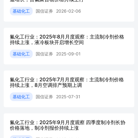
有极低的介电损耗因子，才能保证自身芯片的高性能使用，M
基础化工
国信证券
2026-02-06
常数和介电损耗提出了更高的要求。PTFE凭借介电常数低至2.0-2
量级，在高频毫米波场景中具有相当优异的介电性能优势，成
一。（2）PFA：高纯PFA长期被海外垄断，广泛用于半导
输送等关键环节。5月初，巨化股份旗下浙江巨圣氟化学超纯P
氟化工行业：2025年8月月度观察：主流制冷剂价格
发货，正式面向市场投放。该项目已于2025年6月建成投产
持续上涨，液冷板块开启增长空间
品金属离子指标全面满足SEMI F57国际标准。此次突破直
业链自主可控。此外，邵武永和高纯PFA项目已于2025年1
基础化工
国信证券
2025-09-01
证与性能优化工作正在有序推进。 本月氟化工要闻：巨化股份
三爱富打造1500 吨高端FEP粒料；欧洲含氟聚合物供应偏
华虹布局电子材料赛道；三美股份布局湿电子化学品。 投资建
减，三代制冷剂配额制度延续，R32、R134a、R125等品
氟化工行业：2025年7月月度观察：主流制冷剂价格
转化比例同比增长，企业生产调配灵活性提升，预计2026年
持续上涨，8月空调排产预期上调
衡。我们认为，制冷剂配额约束收紧为长期趋势方向，在此背景下
基础化工
国信证券
2025-07-31
R125等主流制冷剂景气度将延续，价格长期仍有较大上行空
望保持长期高盈利水平。此外看好泛半导体领域对高端氟聚
级PTFE、超纯PFA等含氟高分子量价提升。 建议关注产业
剂配额领先以及工艺技术先进的氟化工龙头企业。相关标的
氟化工行业：2025年9月月度观察 四季度制冷剂长协
份等公司。 风险提示：氟化工产品需求不及预期；政策风险
价格落地，制冷剂报价持续上涨
换代进程加快、配额发放政策变更等）；全球贸易摩擦及出
各公司项目投产进度不及预期；原材料价格上涨；化工安全生产