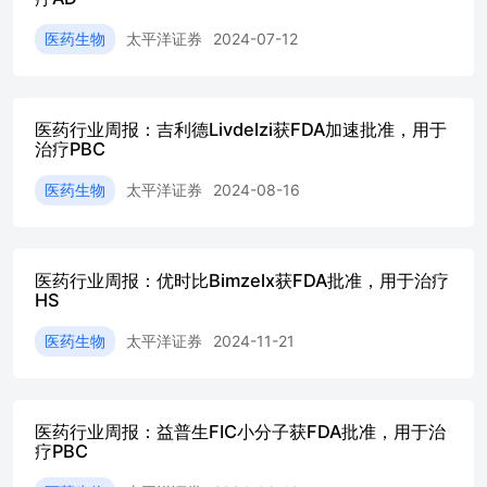
者治疗的多个阶段 资料来源：公司官网，国信证券经济研究
Natera，国信证券经济研究所整理 Signatera的检测流程
医药生物
太平洋证券
2024-07-12
（WES）：采集患者的肿瘤组织（采用WES进行组织检测获
血液（排除克隆性造血和胚系突变的干扰）；2）突变靶点选
成千上万个突变中筛选出16个最优靶点，设计患者专属的mP
采集：在预设的时间点（如术后、化疗期间、随访期）采集全
医药行业周报：吉利德Livdelzi获FDA加速批准，用于
治疗PBC
取血浆中的游离DNA(cfDNA)，使用该患者专属的“16-plex
超深测序与判读：进行超深度NGS测序，分析数据以判定ct
医药生物
太平洋证券
2024-08-16
必须在治疗开始前或手术后进行一次，长期的随访监测阶段一
测间隔可能会根据医生的临床判断和治疗阶段进行调整）。
计，Signatera对选定的靶点进行>100,000x的平均测序深度
PCR扩增相较靶向捕获建库而言对于检测性能的提升更专注于
医药行业周报：优时比Bimzelx获FDA批准，用于治疗
料来源：公司官网，国信证券经济研究所整理 美国每年约有
HS
（MIBC）新发病例，全球每年约有15万例。治性膀胱切除
可使约一半的肌层浸润性膀胱癌患者获得长期疾病控制，但
医药生物
太平洋证券
2024-11-21
复发并为其提供有效的个体化治疗，同时避免其他患者接受
战。IMvigor011研究的前瞻性证据表明，微小残留病灶（
并进一步丰富了Signatera在膀胱癌治疗全程中的证据。 Signa
患者的辅助治疗达到临床终点，临床数据优异。2025年10月
医药行业周报：益普生FIC小分子获FDA批准，用于治
膀胱癌（MIBC）中使用ctDNA（Signatera）引导阿替利珠
疗PBC
（IMVigor011）结果，DFS和OS均成功达到终点。IMVigo