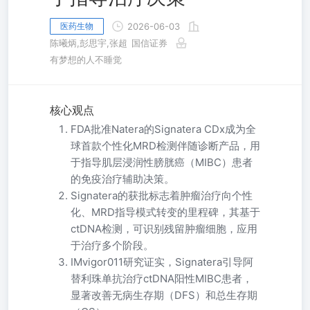
医药生物
2026-06-03
陈曦炳,彭思宇,张超
国信证券
有梦想的人不睡觉
核心观点
FDA批准Natera的Signatera CDx成为全
球首款个性化MRD检测伴随诊断产品，用
于指导肌层浸润性膀胱癌（MIBC）患者
的免疫治疗辅助决策。
Signatera的获批标志着肿瘤治疗向个性
化、MRD指导模式转变的里程碑，其基于
ctDNA检测，可识别残留肿瘤细胞，应用
于治疗多个阶段。
IMvigor011研究证实，Signatera引导阿
替利珠单抗治疗ctDNA阳性MIBC患者，
显著改善无病生存期（DFS）和总生存期