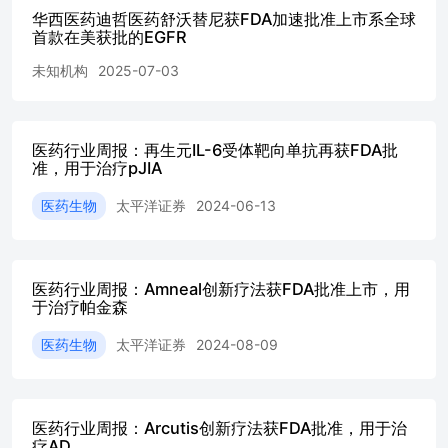
况.......................................................
华西医药迪哲医药舒沃替尼获FDA加速批准上市系全球
首款在美获批的EGFR
决策 Signatera是血液微小残留病灶（MRD）检测领域首个伴
日，FDA批准Natera的Signatera CDx，用于识别ctDNA MR
未知机构
2025-07-03
的 肌 层 浸 润 性 膀 胱 癌(MIBC)患 者 ， 用 于atezolizuma
阶段，此次获批距离Natera提交PMA仅历时4个月，这标志
的癌症治疗模式转变实现了里程碑式的跨越。在这种模式下，治疗决
的MRD状态，对于MRD检测结果为阴性的患者，治疗干预
医药行业周报：再生元IL-6受体靶向单抗再获FDA批
获批主要是基于全球III期IMvigor011临床试验的成功结果：接受
准，用于治疗pJIA
性患者的无病生存期(DFS)和总生存期(OS)均显著改善，而Sig
医药生物
太平洋证券
2024-06-13
辅助治疗即可达到97%的2年OS。 资料来源：公司官网，国
源：FDA，国信证券经济研究所整理 微小残留病灶（MRD，Minimal 
癌症患者经过治疗后，体内仍存在的极少残留肿瘤细胞（常
测），这些细胞可能成为未来复发的根源。MRD检测通过高灵
医药行业周报：Amneal创新疗法获FDA批准上市，用
式细胞术等）识别残存癌细胞（比如肿瘤细胞破裂后释放到血
于治疗帕金森
ctDNA），可用于肿瘤治疗的多个阶段：1）新辅助治疗阶
预测复发风险比病理结果更准）；2）术后辅助治疗（复发风
医药生物
太平洋证券
2024-08-09
是“做减法”）；3）随访监测（比传统手段更早发现复发，相
复发，最高可提前245天）；4）晚期/转移性治疗监测（相
确地评估系统性治疗的反应）。此外，MRD还可用于优化临
点加速新药研发。基于应用广泛性和明确的预后及预测价值，
医药行业周报：Arcutis创新疗法获FDA批准，用于治
的重要增量应用。 图3：循环肿瘤DNA(ctDNA）示意图 图
疗AD