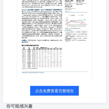
2.20%，中药下跌0.06%。医药生物市盈率（TTM）31.94x，
位数。 优于大市·维持 证券分析师：陈曦炳证券分析师：彭思宇0755-
81982723chenxibing@guosen.com.cnpengsiyu@guosen.com.cnS
证券分析师：张超0755-81982940zhangchao4@guosen.com.cnS09
液微小残留病灶（MRD）检测领域首个伴随诊断获批产品。5月15
SignateraCDx，用于识别ctDNAMRD阳性且可能从治疗中
者，用于atezolizumab(Tecentriq)免疫疗法的辅助治疗阶段
历时4个月，这标志着整个行业向个性化、MRD指导的癌症
跨越。美国每年约有3万例肌层浸润性膀胱癌（MIBC）新发
治性膀胱切除术可使约一半的肌层浸润性膀胱癌患者获得长
可能复发并为其提供有效的个体化治疗，同时避免其他患者
项挑战。2025年10月，NEJM在线发表了肌层浸润性膀胱癌（
ctDNA（Signatera）引导阿替利珠单抗用以辅助治疗的III期临床
和OS均成功达到终点。Guardant旗下的液体活检大panelGuard
批准，进一步拓宽肿瘤基因检测的应用边界。肿瘤基因检测
诊断、伴随诊断、疗效监测、复发预测等肿瘤精准治疗全流
商的研发和商业化进展。 资料来源：Wind、国信证券经济研
《2026ASCO年会摘要总结——关注国产双抗、ADC等创新分子》
点击免费查看完整报告
药企业2026Q1业绩回顾——MNC在CVRM赛道布局更新》——2
链持续高景气——医药生物行业2026年5月投资策略》——2026
2025年报&2026一季报总结——创新药及产业链持续高景气》——
你可能感兴趣