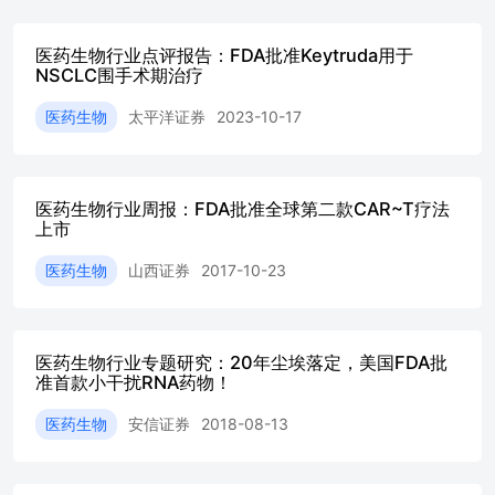
报（26年第19周）-T1DM非胰岛素疗法梳理》——2026-05
商业化不及预期风险；地缘政治风险；政策超预期风险。 内容
化MRD检测用于指导治疗决策..............................4新股上市
医药生物行业点评报告：FDA批准Keytruda用于
踪..................................................................8本周行情回
NSCLC围手术期治疗
顾..................................................................9板块估值情
医药生物
太平洋证券
2023-10-17
况.................................................................11推荐标
的.....................................................................12风险提
示.................................................................
书，增加MIBC适应症.........................................4图2
医药生物行业周报：FDA批准全球第二款CAR~T疗法
准...............................................4图3：循环肿瘤DNA(c
上市
图......................................................
段...........................................4图5：Signatera检测流程示意
医药生物
山西证券
2017-10-23
图.............................................................5图
OS............................................6图7：IMVigo
OS....................................6图8：Signatera临床布
局.................................................................
医药生物行业专题研究：20年尘埃落定，美国FDA批
份）和增速......................................7图10：Natera上调
准首款小干扰RNA药物！
引.............................................................7
（%）.......................................................9图
医药生物
安信证券
2018-08-13
（TTM）....................................................
（%）....................................................11图
（TTM）..................................................1