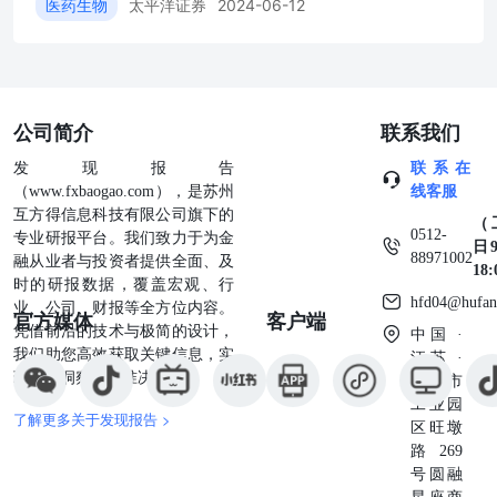
手术的MIBC患者接受每6周一次的ctDNA监测并持续1年（
医药生物
太平洋证券
2024-06-12
次），期间出现ctDNA阳性（250名）的患者以2:1的比例
剂治疗；ctDNA持续阴性者（357名）不予干预，仅进行随
1.MRD（ctDNA）阳性患者从治疗中获益：中位DFS显著优于安
HR=0.64，P=0.005），OS亦大幅提升（32.8月
公司简介
联系我们
发现报告
联系在
（www.fxbaogao.com），是苏州
线客服
互方得信息科技有限公司旗下的
（
0512-
专业研报平台。我们致力于为金
日9
88971002
融从业者与投资者提供全面、及
18
时的研报数据，覆盖宏观、行
hfd04@hufan
业、公司、财报等全方位内容。
官方媒体
客户端
凭借前沿的技术与极简的设计，
中国 ·
我们助您高效获取关键信息，实
江苏 ·
现深度洞察与精准决策。
苏州市
工业园
了解更多关于发现报告 >
区旺墩
路269
号圆融