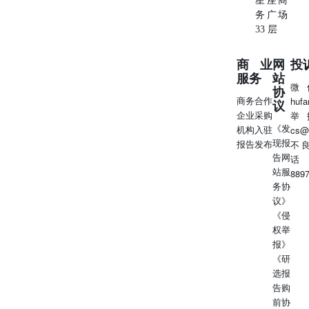
星座商
务广场
33 层
商业
网
投
服务
站
微
协
商务合作
huf
议
企业采购
举
《发
机构入驻
cs@
现报
报告发布
不
告网
话
站服
889
务协
议》
《侵
权举
报》
《研
选报
告购
前协