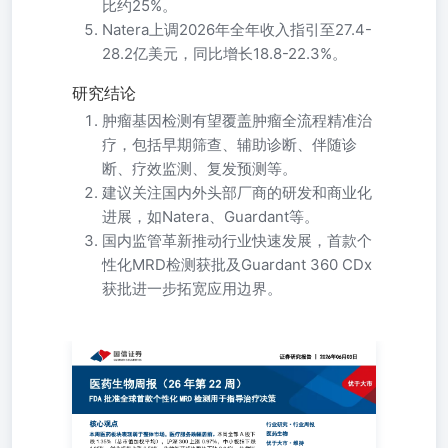
比约25%。
Natera上调2026年全年收入指引至27.4-
28.2亿美元，同比增长18.8-22.3%。
研究结论
肿瘤基因检测有望覆盖肿瘤全流程精准治
疗，包括早期筛查、辅助诊断、伴随诊
断、疗效监测、复发预测等。
建议关注国内外头部厂商的研发和商业化
进展，如Natera、Guardant等。
国内监管革新推动行业快速发展，首款个
性化MRD检测获批及Guardant 360 CDx
获批进一步拓宽应用边界。
优于大市 FDA批准全球首款个性化MRD检测用于指导治疗决
报 医药生物 本周医药板块表现弱于整体市场，医疗服务跌幅居
（总市值加权平均），沪深300上涨0.97%，中小板指下跌1.6
物医药板块整体下跌2.64%，生物医药板块表现弱于整体市
跌2.59%，生物制品下跌3.40%，医疗服务下跌3.86%，医疗