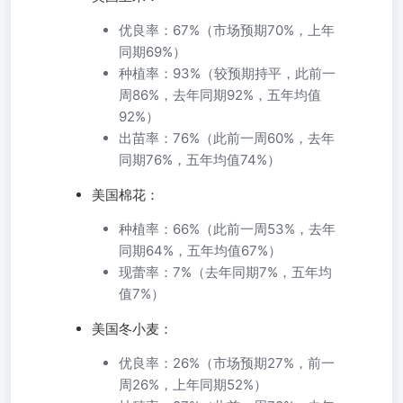
优良率：67%（市场预期70%，上年
同期69%）
种植率：93%（较预期持平，此前一
周86%，去年同期92%，五年均值
92%）
出苗率：76%（此前一周60%，去年
同期76%，五年均值74%）
美国棉花：
种植率：66%（此前一周53%，去年
同期64%，五年均值67%）
现蕾率：7%（去年同期7%，五年均
值7%）
美国冬小麦：
优良率：26%（市场预期27%，前一
周26%，上年同期52%）