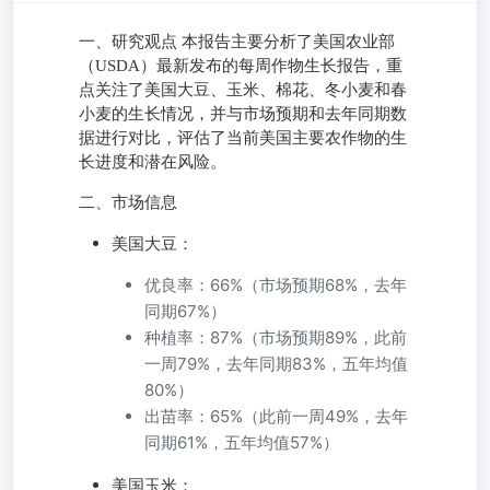
一、研究观点 本报告主要分析了美国农业部
（USDA）最新发布的每周作物生长报告，重
点关注了美国大豆、玉米、棉花、冬小麦和春
小麦的生长情况，并与市场预期和去年同期数
据进行对比，评估了当前美国主要农作物的生
长进度和潜在风险。
二、市场信息
美国大豆：
优良率：66%（市场预期68%，去年
同期67%）
种植率：87%（市场预期89%，此前
一周79%，去年同期83%，五年均值
80%）
出苗率：65%（此前一周49%，去年
同期61%，五年均值57%）
美国玉米：