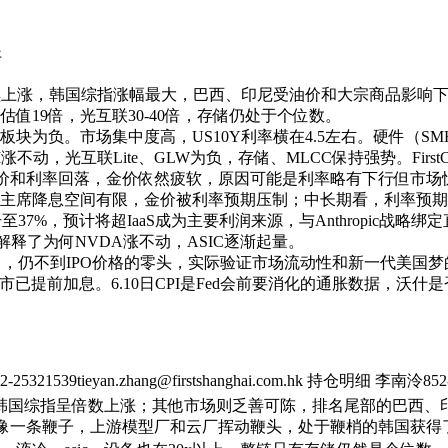
开
续上涨，韩国综指涨幅最大，巴西、印尼受油价和大宗商品影响下
值19倍，光互联30-40倍，存储仍处于个位数。
为负。市场集中度高，US10Y利率横在4.5左右。硬件（SMH）
不动，光互联Lite、GLW为负，存储、MLCC保持强势。Fir
旬油价和利率回落，金价依然疲软，原因可能是利率略有下行但市场
主席降息空间有限，金价被利率预期压制；中长期看，利率预期
升至37%，预计将超IaaS成为主要利润来源，与Anthropic战略绑
芯片，解释了为何NVDA涨不动，ASIC逐渐起量。
30亿），仍不到IPO价格的零头，实际验证市场流动性和新一代美国
境，债市已提前加息。6.10日CPI是Fed会前要消化的通胀数据
539tieyan.zhang@firstshanghai.com.hk 持仓明细 李南泠852-2
其是韩国综指呈倍数上涨；其他市场则乏善可陈，排名尾部的巴西、
就像一条鞭子，上游模型厂和云厂挥动鞭头，处于鞭梢的韩国获