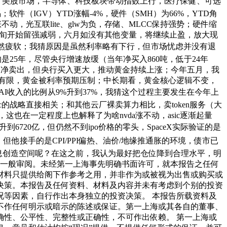
位数。 美股市场，半导体、科技板块带动指数上行，医疗保健、可选
件（IGV）YTD涨幅-4%，硬件（SMH）为66%，YTD角
，光互联lite、glw为负，存储、MLCC保持强势；硬件缩
月下旬开始留强减弱，六月如没有其他变量，将继续止盈，放大现
后，金价依然疲软；我猜原因是虽然利率略有下行，但市场忧虑并没有退
25年，尽管央行增速放缓（当年净买入860吨，低于24年
，散户净卖出，但央行买入更大，推动黄金持续上涨；今年五月，我
有限，黄金被利率预期压制；中长期看，黄金核心逻辑不变，
ws AI收入的比例从9%升到37%，我猜这个过程主要发生在今年上
ropic的战略直接相关；和其他云厂裸卖算力相比，卖token服务（大
研芯片，这也在一定程度上也解释了为啥nvda涨不动，asic逐渐起量
升到6720亿，但仍然不到ipo价格的零头，SpaceX实际验证的是
”，但他接手的是CPI/PPI偏热、油价/地缘推通胀的环境，债市已
给降息创造空间呢？在这之前，我认为最好把仓位降到合理水平，明
资者一般审阅。未经第一上海事先明确书面许可，就本报告之任何
材料只提供给阁下作参考之用，并非作为或被视为出售或购买或
决策。本报告及任何资料、材料及内容并未有考虑到个别的投资
等因素，自行作出本身独立的投资决策。 本报告所载资料及
不作任何明示或暗示的陈述或保证。第一上海或其各自的董事、
性、公平性、完整性或正确性，不可作出依赖。 第一上海或