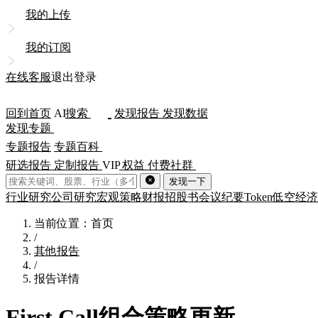
我的上传
我的订阅
在线客服
退出登录
回到首页
AI
搜索
发现报告
发现数据
发现专题
专题报告
专题百科
研选报告
定制报告
VIP
权益
付费社群
发现一下
行业研究
公司研究
宏观策略
财报
招股书
会议纪要
Token
低空经济
当前位置：首页
/
其他报告
/
报告详情
First Call组合策略更新