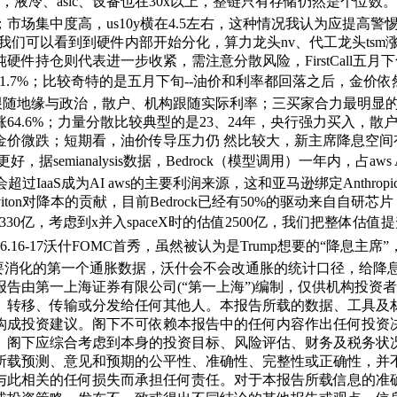
-40x，液冷、asic、设备也在30x以上，整链只有存储仍然是个
中度高，us10y横在4.5左右，这种情况我认为应提高警惕；软
们可以看到到硬件内部开始分化，算力龙头nv、代工龙头tsm涨不动
件持仓则代表进一步收紧，需注意分散风险，FirstCall五
，mtd收益-1.7%；比较奇特的是五月下旬--油价和利率都回落之
跟随地缘与政治，散户、机构跟随实际利率；三买家合力最明显的是
上涨64.6%；力量分散比较典型的是23、24年，央行强力买入
金价微跌；短期看，油价传导压力仍 然比较大，新主席降息空间
semianalysis数据，Bedrock（模型调用）一年内，占a
会超过IaaS成为AI aws的主要利润来源，这和亚马逊绑定Anth
Graviton对降本的贡献，目前Bedrock已经有50%的驱动来自自
330亿，考虑到x并入spaceX时的估值2500亿，我们把整体估值提
16-17沃什FOMC首秀，虽然被认为是Trump想要的“降息主席
d会前要消化的第一个通胀数据，沃什会不会改通胀的统计口径，
本报告由第一上海证券有限公司(“第一上海”)编制，仅供机构投
、转移、传输或分发给任何其他人。本报告所载的数据、工具及
构成投资建议。阁下不可依赖本报告中的任何内容作出任何投资
。阁下应综合考虑到本身的投资目标、风险评估、财务及税务状况
所载预测、意见和预期的公平性、准确性、完整性或正确性，并
与此相关的任何损失而承担任何责任。对于本报告所载信息的准确