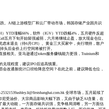
跌。AI链上游模型厂和云厂带动市场，韩国存储产业因共识
YTD涨幅66%，软件（IGV）YTD跌幅4%，五月硬件反超
stCall五月下旬开始留强减弱，六月将继续止盈，放大现金仓位。
忧虑未退去（待6月CPI）。黄金三大买家中，央行增持，散户
掉头后金价上行空间将被打开。
定直接相关。亚马逊通过token服务赚钱能力更强，Trainium和
梦的兑现程度，建议IPO后追高慎重。
，沃什是否会改通胀统计口径给降息空间？在此之前，建议降低仓位，
5321539ashley.li@firstshanghai.com.hk 全球市场，五月延续了
印尼受油价、大宗商品影响大幅下跌，又由于缺乏AI含量，在
得了最大动能，一方面存储共识强，竞争格局清晰，另一方面估