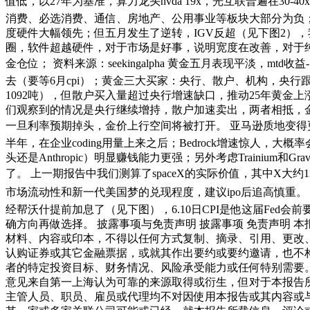
值低，以27年为基准，算力龙头nvda 19x，光互联普遍在30
消费、必选消费、通信、房地产、公用事业等板块大部分为负；市场集
度硬件大幅领先；但五月发生了逆转，IGV反超（见下图2），我
圈，软件超越硬件，对于市场是好事，说明宽度在改善，对于纯硬
金仓位； 资料来源：seekingalpha 黄金五月表现平淡
去（要等6月cpi）；黄金三大买家：央行、散户、机构，央行
1092吨），但散户买入量超过央行增速缺口，推动25年黄金
们观察到的情况是央行继续增持，散户加速卖出，两者相抵，
一旦利率预期掉头，金价上行空间将被打开。 亚马逊质地变得更好，据
半年，在企业coding用量上来之后；Bedrock增速惊人，大概率
头还是Anthropic）明显赚钱能力更强；另外考虑Trainium和
了。 上一期报告中我们测算了spaceX的实际价值，其中X大约1
市场流动性和新一代美国梦的兑现程度，建议ipo后追高慎重。 6.
经帮沃什提前加息了（见下图），6.10日CPI是他这届Fe
确方向再做选择。 披露事项与免责声明 披露事项 免责声明 
材料、内容或印本，不得以任何方式复制、摘录、引用、更改
认购证券或其它金融票据，或就其作出要约或要约邀请，也不
者的特定投资目标、财务情况、风险承受能力或任何特别需要
意见来自第一上海认为可靠的来源取得或衍生，但对于本报告
主管人员、职员、雇员或代理均不对因使用本报告或其内容或