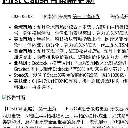
2026-06-03
李南泠,张铁言
第一上海证券
等待花
全球市场
：五月全球市场延续四月走势，AI链主纳指持
强、竞争格局清晰、估值低而表现突出，算力龙头NVDA估
美股市场
：半导体、科技板块带动指数上行，医疗保健等板块
软件，但内部开始分化，算力龙头NVDA、代工龙头TSM涨
黄金市场
：五月表现平淡，MTD收益-1.7%。五月下
加速卖出，两者相抵金价微跌。短期油价传导压力大，新
亚马逊
：Bedrock（模型调用）占AWS AI收入比例从9%
Graviton降本贡献使Bedrock已有50%驱动来自自研
SpaceX
：测算了SpaceX实际价值约6720亿（X约13
美联储
：6.16-17沃什FOMC首秀，接手通胀偏热环
明确方向再做选择。
【First Call策略】 第一上海——FirstCall组合策略更新 张铁言852-25321
四月走势，AI链主--纳指继续向上，纳指的杠杆-东亚，尤
美伊和谈、及AI财报季全面报喜的反弹中，表现孱弱；AI链