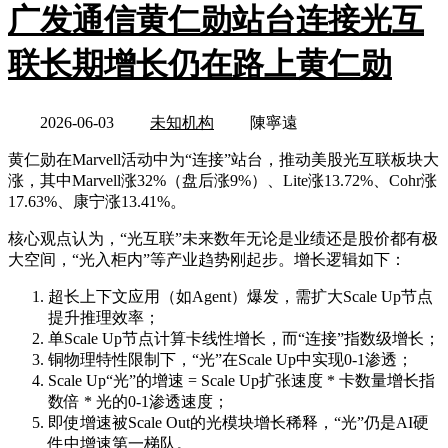
广发通信黄仁勋站台连接光互
联长期增长仍在路上黄仁勋
2026-06-03
未知机构
陳寧遠
黄仁勋在Marvell活动中为“连接”站台，推动美股光互联板块大
涨，其中Marvell涨32%（盘后涨9%）、Lite涨13.72%、Cohr涨
17.63%、康宁涨13.41%。
核心观点认为，“光互联”未来数年无论是业绩还是股价都有极
大空间，“光入柜内”等产业趋势刚起步。增长逻辑如下：
超长上下文应用（如Agent）爆发，需扩大Scale Up节点
提升推理效率；
单Scale Up节点计算卡线性增长，而“连接”指数级增长；
铜物理特性限制下，“光”在Scale Up中实现0-1渗透；
Scale Up“光”的增速 = Scale Up扩张速度 * 卡数量增长指
数倍 * 光的0-1渗透速度；
即使增速被Scale Out的光模块增长稀释，“光”仍是AI硬
件中增速第一梯队。