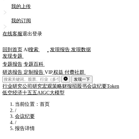
我的上传
我的订阅
在线客服
退出登录
回到首页
AI
搜索
发现报告
发现数据
发现专题
专题报告
专题百科
研选报告
定制报告
VIP
权益
付费社群
发现一下
行业研究
公司研究
宏观策略
财报
招股书
会议纪要
Token
低空经济
十五五
AIGC
大模型
当前位置：首页
/
会议纪要
/
报告详情