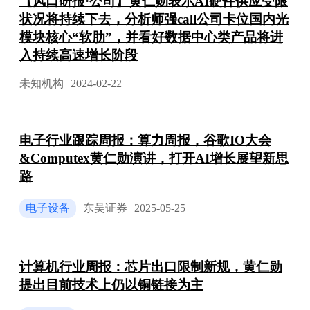
【风口研报·公司】黄仁勋表示AI硬件供应受限
状况将持续下去，分析师强call公司卡位国内光
模块核心“软肋”，并看好数据中心类产品将进
入持续高速增长阶段
未知机构
2024-02-22
电子行业跟踪周报：算力周报，谷歌IO大会
&Computex黄仁勋演讲，打开AI增长展望新思
路
电子设备
东吴证券
2025-05-25
计算机行业周报：芯片出口限制新规，黄仁勋
提出目前技术上仍以铜链接为主